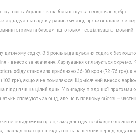
гіку, ніж в Україні - вона більш гнучка і водночас добре
відвідувати садок у ранньому віці, проте останній рік пе
винні отримати базову підготовку - соціалізацію, мовний
 дитячому садку. З 5 років відвідування садка є безкошт
lné - внесок за навчання. Харчування оплачується окремо. 
тість обіду становила приблизно 36-38 крон (72-76 грн), а 
 (102 грн), якщо я не помиляюся. Щомісячний внесок варію
 на півдня чи на цілий день. У випадку південної програми 
і батьки сплачують за обід, але не в повному обсязі — части
тьки не повідомили про це заздалегідь, необхідно оплатити
, і заклад знає про її відсутність на певний період, додатко