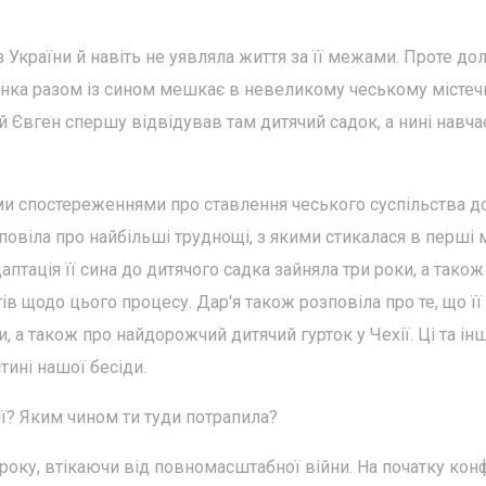
з України й навіть не уявляла життя за її межами. Проте до
інка разом із сином мешкає в невеликому чеському містеч
 Євген спершу відвідував там дитячий садок, а нині навча
ми спостереженнями про ставлення чеського суспільства д
повіла про найбільші труднощі, з якими стикалася в перші 
даптація її сина до дитячого садка зайняла три роки, а також
в щодо цього процесу. Дар'я також розповіла про те, що її
, а також про найдорожчий дитячий гурток у Чехії. Ці та інш
тині нашої бесіди.
ії? Яким чином ти туди потрапила?
 року, втікаючи від повномасштабної війни. На початку кон