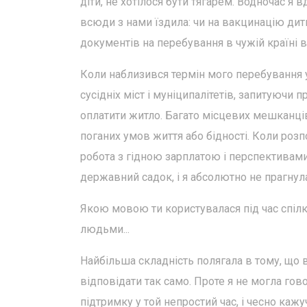
діти, не хотілося бути тягарем. Водночас я
всюди з нами їздила: чи на вакцинацію дити
документів на перебування в чужій країні в
Коли наблизився термін мого перебування у
сусідніх міст і муніципалітетів, запитуючи
оплатити житло. Багато місцевих мешканці
поганих умов життя або бідності. Коли розп
робота з гідною зарплатою і перспективами
державний садок, і я абсолютно не прагнула
Якою мовою ти користувалася під час спіл
людьми...
Найбільша складність полягала в тому, що в
відповідати так само. Проте я не могла го
підтримку у той непростий час, і чесно кажу