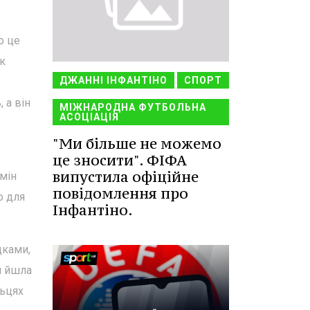
о це
як
ДЖАННІ ІНФАНТІНО
СПОРТ
 а він
МІЖНАРОДНА ФУТБОЛЬНА
АСОЦІАЦІЯ
"Ми більше не можемо
це зносити". ФІФА
випустила офіційне
рмін
повідомлення про
о для
Інфантіно.
дками,
и йшла
льцях