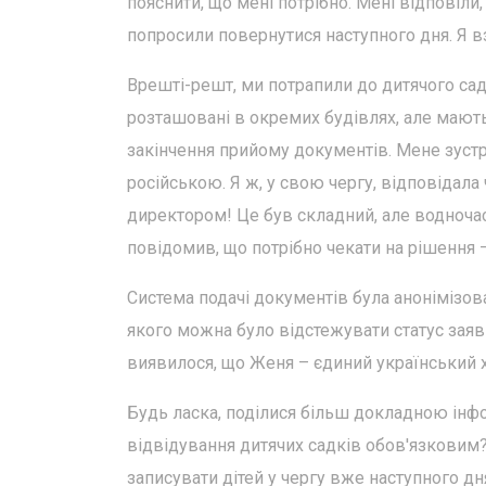
пояснити, що мені потрібно. Мені відповіли
попросили повернутися наступного дня. Я в
Врешті-решт, ми потрапили до дитячого са
розташовані в окремих будівлях, але мають
закінчення прийому документів. Мене зустр
російською. Я ж, у свою чергу, відповідала
директором! Це був складний, але водночас
повідомив, що потрібно чекати на рішення
Система подачі документів була анонімізов
якого можна було відстежувати статус заяв
виявилося, що Женя – єдиний український х
Будь ласка, поділися більш докладною інфо
відвідування дитячих садків обов'язковим
записувати дітей у чергу вже наступного дн