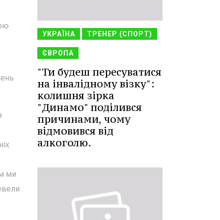
кою
УКРАЇНА
ТРЕНЕР (СПОРТ)
ЄВРОПА
"Ти будеш пересуватися
день
на інвалідному візку":
колишня зірка
"Динамо" поділився
з
причинами, чому
відмовився від
алкоголю.
ніх
їм ми
ревели