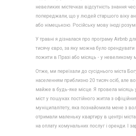
невеликих містечках відсутність знання ч
попереджали, що у людей старшого віку ан
або німецькою. Російську мову іноді розумі
У травні я дізналася про програму Airbnb д
тисячу євро, за яку можна було орендувати
пожити в Празі або місяць - у невеликому мі
Отже, ми переїхали до сусіднього міста Бо
населенням приблизно 20 тисяч осіб, але в
майже в будь-яке місце. Я провела місяць у
міст у пошуках постійного житла з офіційн
муніципалітету, яка познайомила мене з в
отримали маленьку квартиру в центрі міста.
на оплату комунальних послуг і оренди. І з