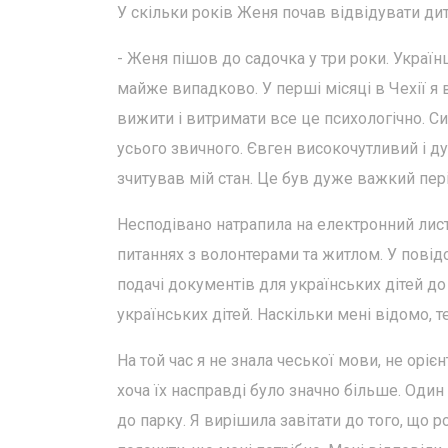
У скільки років Женя почав відвідувати ди
- Женя пішов до садочка у три роки. Україн
майже випадково. У перші місяці в Чехії я 
вижити і витримати все це психологічно. С
усього звичного. Євген високочутливий і ду
зчитував мій стан. Це був дуже важкий пері
Несподівано натрапила на електронний лист
питаннях з волонтерами та житлом. У повідо
подачі документів для українських дітей до 
українських дітей. Наскільки мені відомо, т
На той час я не знала чеської мови, не орі
хоча їх насправді було значно більше. Один
до парку. Я вирішила завітати до того, що