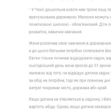
- У Чехії дошкільна освіта має трохи іншу ло
врегульована державою. Малюки можуть не 
початковою школою - обов'язковий. Діти по
розвиток, навички навчання.
Женя розпочав своє навчання в державному
а до цього батькам потрібно сплачувати ško
Євген тільки починав відвідувати садок, вар
сьогоднішній день вона зросла до 51 крони
залежно від того, чи відвідує дитина садок
за обід не потрібна, тоді як при повному дн
витрат покриває місто, держава або край.
Якщо дитина не з'являється в садочку, і ба
вартість обіду. Однак, якщо дитина захворіла