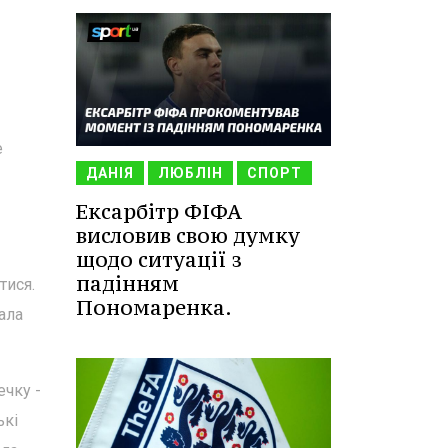
е
ДАНІЯ
ЛЮБЛІН
СПОРТ
Ексарбітр ФІФА
висловив свою думку
щодо ситуації з
падінням
тися.
Пономаренка.
ала
ечку -
ькі