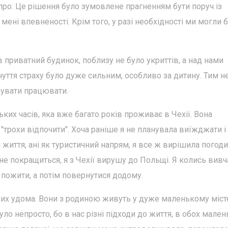
про. Це рішення було зумовлене прагненням бути поруч із
мені впевненості. Крім того, у разі необхідності ми могли б
 приватний будинок, поблизу не було укриттів, а над нами
дчуття страху було дуже сильним, особливо за дитину. Тим н
жувати працювати.
ьких часів, яка вже багато років проживає в Чехії. Вона
"трохи відпочити". Хоча раніше я не планувала виїжджати і
 життя, ані як туристичний напрям, я все ж вирішила погоди
 не покращиться, я з Чехії вирушу до Польщі. Я колись вивч
пожити, а потім повернутися додому.
них удома. Вони з родиною живуть у дуже маленькому міст
ло непросто, бо в нас різні підходи до життя, в обох мален