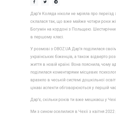
Дар'я Коляда ніколи не мріяла про переїзд 
склалася так, що вже майже чотири роки ж
Богумін на кордоні з Польщею. Шестирічний
в першому класі.
У розмові з OBOZ.UA Дар'я поділилася свої
українських біженців, а також відверто роз
життя в новій країні. Вона пояснила, чому а
поділилася коментарями місцевих психологі
вразило в чеській системі дошкільної освіти
цікаві аспекти обговорюються у першій час
Дар'є, скільки років ти вже мешкаєш у Чех
Ми з сином оселилися в Чехії з квітня 2022