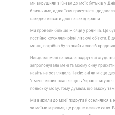
ми вирушили з Києва до моїх батьків у Дні
близькими, адже їхня присутність додавала 
швидко виїхати далі на захід країни.
Ми провели більше місяця у родичів. Це був
постійно кружляли різні літаючі об'єкти. Ві
менш, потрібно було знайти спосіб продов
Невдовзі мені написала подруга зі студентс
запропонувала мені та моєму сину приїхати 
навіть не розглядала Чехію ані як місце для
У мене виник план: якщо в Україні ситуація
польську мову, тому думала, що зможу там 
Ми виїхали до моєї подруги й оселилися в 
за моїми мірками, це радше велике село. Бу