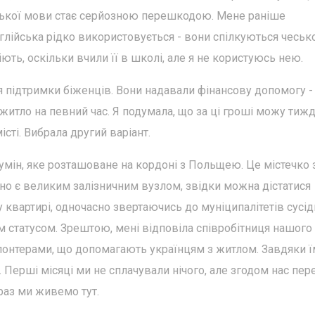
еської мови стає серйозною перешкодою. Мене раніше
глійська рідко використовується - вони спілкуються чесь
ють, оскільки вчили її в школі, але я не користуюсь нею.
ля підтримки біженців. Вони надавали фінансову допомогу -
 житло на певний час. Я подумала, що за ці гроші можу тиж
сті. Вибрала другий варіант.
гумін, яке розташоване на кордоні з Польщею. Це містечко 
оно є великим залізничним вузлом, звідки можна дістатися
 квартирі, одночасно звертаючись до муніципалітетів сусід
им статусом. Зрештою, мені відповіла співробітниця нашого
олонтерами, що допомагають українцям з житлом. Завдяки 
 Перші місяці ми не сплачували нічого, але згодом нас пе
араз ми живемо тут.