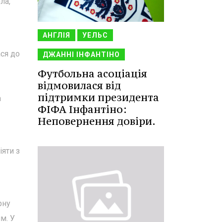
ла,
АНГЛІЯ
УЕЛЬС
ася до
ДЖАННІ ІНФАНТІНО
Футбольна асоціація
відмовилася від
підтримки президента
а
ФІФА Інфантіно:
Неповернення довіри.
яти з
рну
м. У