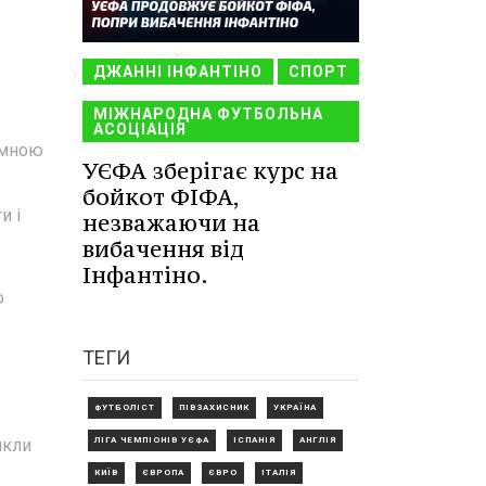
ДЖАННІ ІНФАНТІНО
СПОРТ
МІЖНАРОДНА ФУТБОЛЬНА
АСОЦІАЦІЯ
 мною
УЄФА зберігає курс на
бойкот ФІФА,
и і
незважаючи на
вибачення від
Інфантіно.
ю
ТЕГИ
ФУТБОЛІСТ
ПІВЗАХИСНИК
УКРАЇНА
ЛІГА ЧЕМПІОНІВ УЄФА
ІСПАНІЯ
АНГЛІЯ
икли
КИЇВ
ЄВРОПА
ЄВРО
ІТАЛІЯ