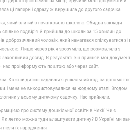
, що директорки немає на місці, вручили мені документи й
зяла ці папери і одразу ж вирушила до другого садочка.
дка, який злитий з початковою школою. Обидва заклади
 спільне подвір'я. Я прийшла до школи за 15 хвилин до
ів доброзичливий чоловік, який намагався спілкуватися зі
 чеською. Лише через рік я зрозуміла, що розмовляла з
 захопливий досвід. В результаті він прийняв мої документ
 — нас проінформують поштою або через сайт.
ана. Кожній дитині надавався унікальний код, за допомого
ки. Імена не використовувалися на жодному етапі. Згодом
лопчик у всьому дитячому садочку. Нас прийняли.
рмацією про систему дошкільної освіти в Чехії. Чи є
? Як легко можна туди влаштувати дитину? В Україні ми зв
я після їх народження.