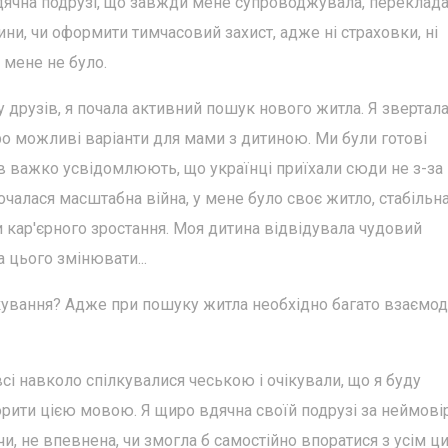
 вдячна подрузі, що завжди мене супроводжувала, переклада
ни, чи оформити тимчасовий захист, адже ні страховки, ні
 мене не було.
 друзів, я почала активний пошук нового житла. Я звертал
 про можливі варіанти для мами з дитиною. Ми були готові
в важко усвідомлюють, що українці приїхали сюди не з-за
очалася масштабна війна, у мене було своє житло, стабільн
 кар'єрного зростання. Моя дитина відвідувала чудовий
 цього змінювати...
кування? Адже при пошуку житла необхідно багато взаємоді
сі навколо спілкувалися чеською і очікували, що я буду
ворити цією мовою. Я щиро вдячна своїй подрузі за неймові
чи, не впевнена, чи змогла б самостійно впоратися з усім ци