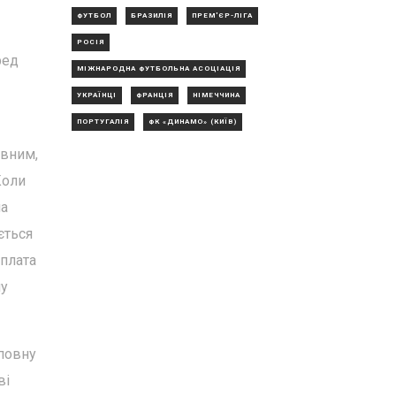
ФУТБОЛ
БРАЗИЛІЯ
ПРЕМ'ЄР-ЛІГА
РОСІЯ
ред
МІЖНАРОДНА ФУТБОЛЬНА АСОЦІАЦІЯ
УКРАЇНЦІ
ФРАНЦІЯ
НІМЕЧЧИНА
ПОРТУГАЛІЯ
ФК «ДИНАМО» (КИЇВ)
овним,
Коли
на
ється
оплата
ну
 повну
ві