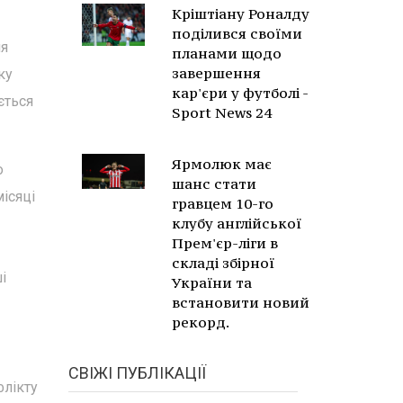
Кріштіану Роналду
поділився своїми
ля
планами щодо
завершення
ку
кар'єри у футболі -
ється
Sport News 24
Ярмолюк має
о
шанс стати
місяці
гравцем 10-го
клубу англійської
Прем'єр-ліги в
складі збірної
і
України та
встановити новий
рекорд.
СВІЖІ ПУБЛІКАЦІЇ
флікту