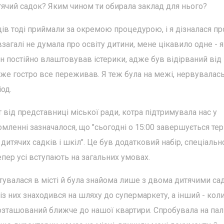
тячий садок? Яким чином ти обирала заклад для нього?
ців тоді приймали за окремою процедурою, і я дізналася пр
взагалі не думала про освіту дитини, мене цікавило одне - 
ин постійно влаштовував істерики, адже був відірваний від
же гостро все переживав. Я теж була на межі, нервувалась,
од.
 від представниці міської ради, котра підтримувала нас у
мленні зазначалося, що "сьогодні о 15:00 завершується те
дитячих садків і шкіл". Це був додатковий набір, спеціальн
епер усі вступають на загальних умовах.
єнтувалася в місті й була знайома лише з двома дитячими са
 із них знаходився на шляху до супермаркету, а інший - кол
 розташований ближче до нашої квартири. Спробувала на па