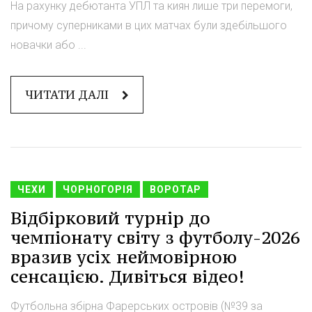
На рахунку дебютанта УПЛ та киян лише три перемоги,
причому суперниками в цих матчах були здебільшого
новачки або ...
ЧИТАТИ ДАЛІ
ЧЕХИ
ЧОРНОГОРІЯ
ВОРОТАР
Відбірковий турнір до
чемпіонату світу з футболу-2026
вразив усіх неймовірною
сенсацією. Дивіться відео!
Футбольна збірна Фарерських островів (№39 за