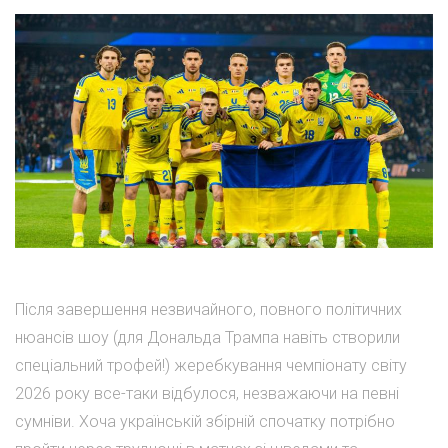
Після завершення незвичайного, повного політичних
нюансів шоу (для Дональда Трампа навіть створили
спеціальний трофей!) жеребкування чемпіонату світу
2026 року все-таки відбулося, незважаючи на певні
сумніви. Хоча українській збірній спочатку потрібно