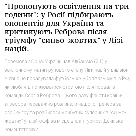
"Пропонують освітлення на три
години": у Росії підбирають
опонентів для України та
критикують Реброва після
тріумфу "синьо-жовтих" у Лізі
націй.
Перемога збірної України над Албанією (2:1) у
заключному матчі групового етапу Ліги націй у дивізіоні
У явно не порадувала футбольних уболівальників із РФ,
які люблять поплюватися отрутою після провалів
команди Сергія Реброва. Цього разу фанати країни-
агресора переважно розпинали нашого тренера за
слабку гру та розбирали майбутніх суперників "синьо-
жовтих" у плей-офф за місце в еліті турніру. Декілька
коментаторів з ...