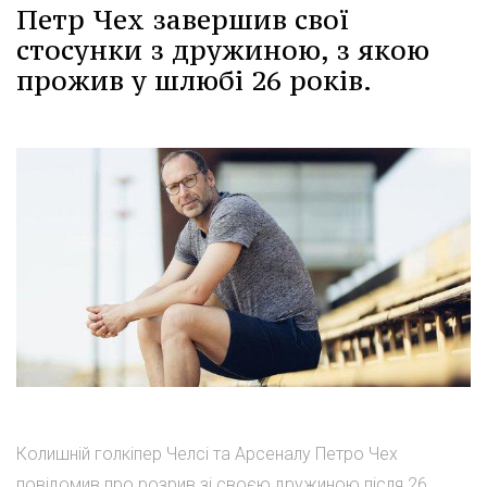
Петр Чех завершив свої
стосунки з дружиною, з якою
прожив у шлюбі 26 років.
Колишній голкіпер Челсі та Арсеналу Петро Чех
повідомив про розрив зі своєю дружиною після 26