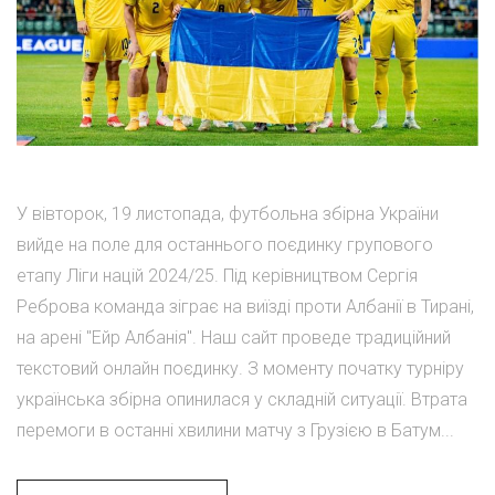
У вівторок, 19 листопада, футбольна збірна України
вийде на поле для останнього поєдинку групового
етапу Ліги націй 2024/25. Під керівництвом Сергія
Реброва команда зіграє на виїзді проти Албанії в Тирані,
на арені "Ейр Албанія". Наш сайт проведе традиційний
текстовий онлайн поєдинку. З моменту початку турніру
українська збірна опинилася у складній ситуації. Втрата
перемоги в останні хвилини матчу з Грузією в Батум...