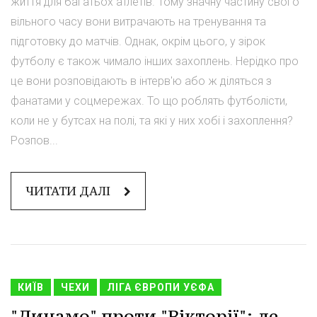
життя для багатьох атлетів. Тому значну частину свого
вільного часу вони витрачають на тренування та
підготовку до матчів. Однак, окрім цього, у зірок
футболу є також чимало інших захоплень. Нерідко про
це вони розповідають в інтерв'ю або ж діляться з
фанатами у соцмережах. То що роблять футболісти,
коли не у бутсах на полі, та які у них хобі і захоплення?
Розпов...
ЧИТАТИ ДАЛІ
КИЇВ
ЧЕХИ
ЛІГА ЄВРОПИ УЄФА
"Динамо" проти "Вікторії": де