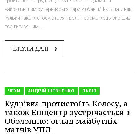
пройти через труднощі в матчах зі шведами та
найсильнішим суперником з пари Албанія/Польща, деякі
кульки також стосуються її долі. Переможець вирішив
поділитися цим. ...
ЧИТАТИ ДАЛІ
ЧЕХИ
АНДРІЙ ШЕВЧЕНКО
ЛЬВІВ
Кудрівка протистоїть Колосу, а
також Епіцентр зустрічається з
Оболонню: огляд майбутніх
матчів УПЛ.