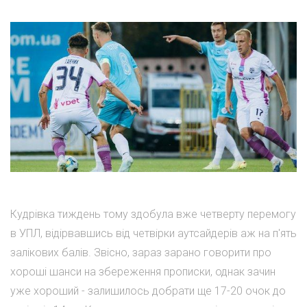
Кудрівка тиждень тому здобула вже четверту перемогу
в УПЛ, відірвавшись від четвірки аутсайдерів аж на п'ять
залікових балів. Звісно, зараз зарано говорити про
хороші шанси на збереження прописки, однак зачин
уже хороший - залишилось добрати ще 17-20 очок до