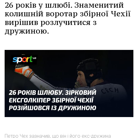
26 років у шлюбі. Знаменитий
колишній воротар збірної Чехії
вирішив розлучитися з
дружиною.
Петро Чех зазначив, що він і його екс-дружина