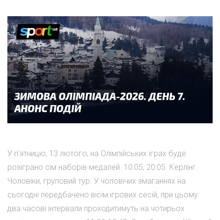
У п'ятницю, 13 лютого, на Олімпійських іграх буде
розіграно сім наборів медалей. 10:05, 20:05. Керлінг.
Чоловіки, груповий тур. У чоловічих змаганнях на
сьогодні передбачено вісім ігрових сесій, при цьому
два часові інтервали проходитимуть на чотирьох