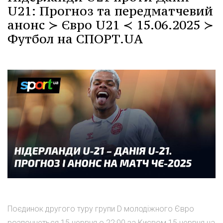
U21: Прогноз та передматчевий
анонс ≻ Євро U21 ≺ 15.06.2025 ≻
Футбол на СПОРТ.UA
Поєдинок другого туру групи D молодіжного Євро
розпочнеться 15 червня о 22:00 за Києвом 15 червня на