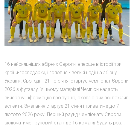
16 найсильніших збірних Європи, вперше в історії три
країни-господарки, і головне - великі надії на збірну
України. Сьогодні, 21-го січня, стартує чемпіонат Європи
2026 з футзалу. У цьому матеріалі Чемпіон надасть
вичерпну інформацію про турнір, охоплюючи всі важливі
аспекти. Змагання стартує 21 січня і триватиме до 7
лютого 2026 року. Перший раунд чемпіонату Європи
включатиме груповий етап, де 16 команд будуть роз...