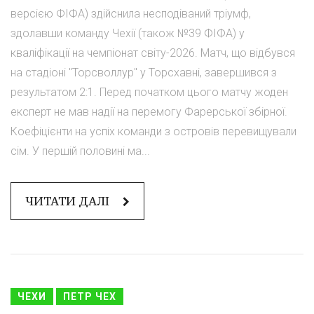
версією ФІФА) здійснила несподіваний тріумф,
здолавши команду Чехії (також №39 ФІФА) у
кваліфікації на чемпіонат світу-2026. Матч, що відбувся
на стадіоні "Торсволлур" у Торсхавні, завершився з
результатом 2:1. Перед початком цього матчу жоден
експерт не мав надії на перемогу Фарерської збірної.
Коефіцієнти на успіх команди з островів перевищували
сім. У першій половині ма...
ЧИТАТИ ДАЛІ
ЧЕХИ
ПЕТР ЧЕХ