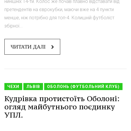
нинішніх 14-ти. Колос же почав плавно відставати від
претендентів на єврокубки, маючи вже на 4 пункти
менше, ніж потрібно для топ-4. Колишній футболіст
збірної...
ЧИТАТИ ДАЛІ
ЧЕХИ
ЛЬВІВ
ОБОЛОНЬ (ФУТБОЛЬНИЙ КЛУБ)
Кудрівка протистоїть Оболоні:
огляд майбутнього поєдинку
УПЛ.