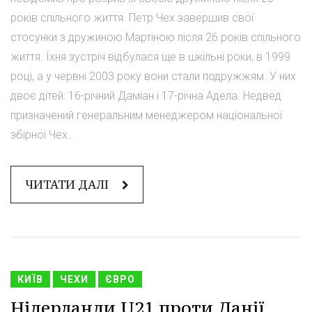
років спільного життя. Петр Чех завершив свої
стосунки з дружиною Мартіною після 26 років спільного
життя. Їхня зустріч відбулася ще в шкільні роки, в 1999
році, а у червні 2003 року вони стали подружжям. У них
двоє дітей: 16-річний Даміан і 17-річна Адела. Недвед
призначений генеральним менеджером національної
збірної Чех...
ЧИТАТИ ДАЛІ
КИЇВ
ЧЕХИ
ЄВРО
Нідерланди U21 проти Данії