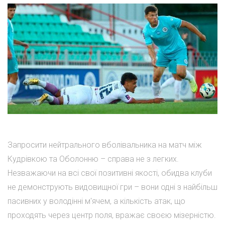
Запросити нейтрального вболівальника на матч між
Кудрівкою та Оболонню – справа не з легких.
Незважаючи на всі свої позитивні якості, обидва клуби
не демонструють видовищної гри – вони одні з найбільш
пасивних у володінні м'ячем, а кількість атак, що
проходять через центр поля, вражає своєю мізерністю.