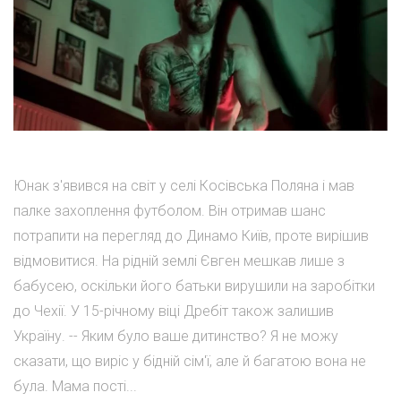
Юнак з'явився на світ у селі Косівська Поляна і мав
палке захоплення футболом. Він отримав шанс
потрапити на перегляд до Динамо Київ, проте вирішив
відмовитися. На рідній землі Євген мешкав лише з
бабусею, оскільки його батьки вирушили на заробітки
до Чехії. У 15-річному віці Дребіт також залишив
Україну. -- Яким було ваше дитинство? Я не можу
сказати, що виріс у бідній сім'ї, але й багатою вона не
була. Мама пості...