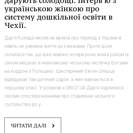
дарують солодощі. Інтерв'ю з
українською жінкою про
систему дошкільної освіти в
Чехії.
Дар'я Коляда ніколи не мріяла про переїзд з України й
навіть не уявляла життя за її межами. Проте доля
склалася так, що вже майже чотири роки жінка разом із
сином мешкає в невеликому чеському містечку Богумін
на кордоні з Польщею. Шестирічний Євген спершу
відвідував там дитячий садок, а нині навчається в
першому класі. У розмові з OBOZ.UA Дар'я поділилася
своїми спостереженнями про ставлення чеського
суспільства до у...
ЧИТАТИ ДАЛІ