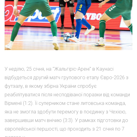
У неділю, 25 січня, на "Жальгіріс-Арені" в Каунасі
відбудеться другий матч групового етапу Євро-2026 з
футзалу, в якому збірна України спробує
реабілітуватися після несподіваної поразки від команди
Вірменії (1:2). Її суперником стане литовська команда,
яка не змогла здобути перемогу в поєдинку з Чехією,
завершивши матч внічию (3:3). У рамках підготовки до
європейської першості, що проходить з 21 січня по 7