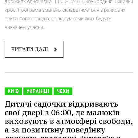
доріжках одночасно. 11:00-15:45. Сноубординг. Жіночий
крос. Програма змагань складатиметься з ранкових
рейтингових заїздів, за підсумками яких будуть
визначені учасни...
ЧИТАТИ ДАЛІ
КИЇВ
УКРАЇНЦІ
ЧЕХИ
Дитячі садочки відкривають
свої двері з 06:00, де малюків
виховують в атмосфері свободи,
а за позитивну поведінку