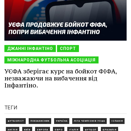
ДЖАННІ ІНФАНТІНО
СПОРТ
МІЖНАРОДНА ФУТБОЛЬНА АСОЦІАЦІЯ
УЄФА зберігає курс на бойкот ФІФА,
незважаючи на вибачення від
Інфантіно.
ТЕГИ
ФУТБОЛІСТ
ПІВЗАХИСНИК
УКРАЇНА
ЛІГА ЧЕМПІОНІВ УЄФА
ІСПАНІЯ
АНГЛІЯ
КИЇВ
ЄВРОПА
ЄВРО
ІТАЛІЯ
ФУТБОЛ
БРАЗИЛІЯ