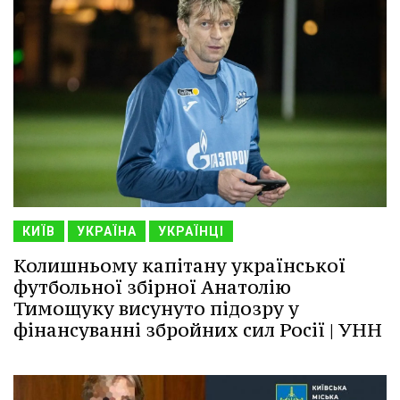
КИЇВ
УКРАЇНА
УКРАЇНЦІ
Колишньому капітану української
футбольної збірної Анатолію
Тимощуку висунуто підозру у
фінансуванні збройних сил Росії | УНН