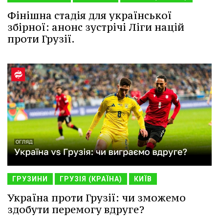
Фінішна стадія для української
збірної: анонс зустрічі Ліги націй
проти Грузії.
ГРУЗИНИ
ГРУЗІЯ (КРАЇНА)
КИЇВ
Україна проти Грузії: чи зможемо
здобути перемогу вдруге?