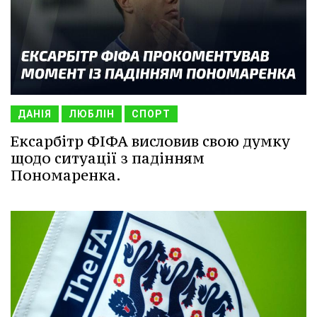
ДАНІЯ
ЛЮБЛІН
СПОРТ
Ексарбітр ФІФА висловив свою думку
щодо ситуації з падінням
Пономаренка.