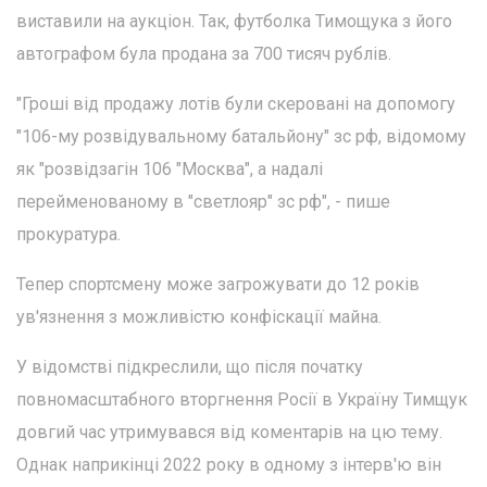
виставили на аукціон. Так, футболка Тимощука з його
автографом була продана за 700 тисяч рублів.
"Гроші від продажу лотів були скеровані на допомогу
"106-му розвідувальному батальйону" зс рф, відомому
як "розвідзагін 106 "Москва", а надалі
перейменованому в "светлояр" зс рф", - пише
прокуратура.
Тепер спортсмену може загрожувати до 12 років
ув'язнення з можливістю конфіскації майна.
У відомстві підкреслили, що після початку
повномасштабного вторгнення Росії в Україну Тимщук
довгий час утримувався від коментарів на цю тему.
Однак наприкінці 2022 року в одному з інтерв'ю він