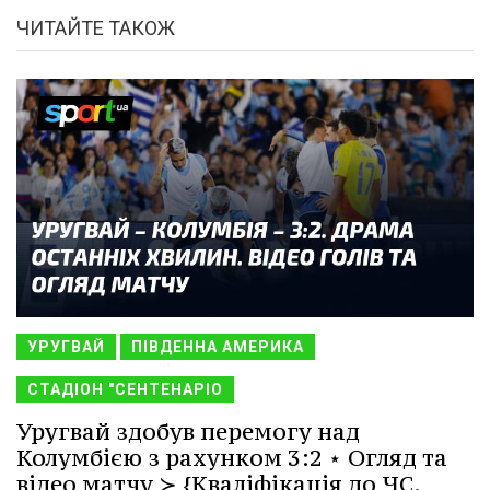
ЧИТАЙТЕ ТАКОЖ
УРУГВАЙ
ПІВДЕННА АМЕРИКА
СТАДІОН "СЕНТЕНАРІО
Уругвай здобув перемогу над
Колумбією з рахунком 3:2 ⋆ Огляд та
відео матчу ≻ {Кваліфікація до ЧС.