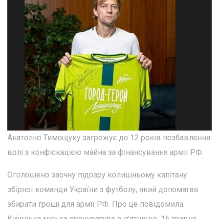
Анатолію Тимощуку загрожує до 12 років позбавлення
волі з конфіскацією майна за фінансування армії РФ.
Оголошено заочну підозру колишньому капітану
збірної команди України з футболу, який допомагав
збирати гроші для армії РФ. Про це повідомила
Київська міська прокуратура в п'ятницю, 16 травня.