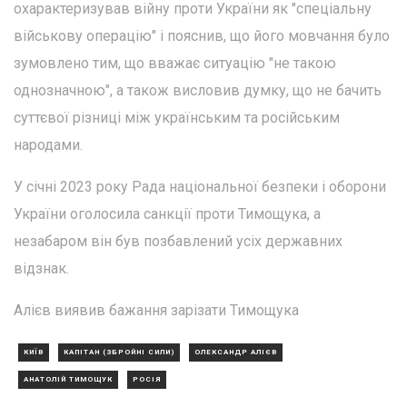
охарактеризував війну проти України як "спеціальну
військову операцію" і пояснив, що його мовчання було
зумовлено тим, що вважає ситуацію "не такою
однозначною", а також висловив думку, що не бачить
суттєвої різниці між українським та російським
народами.
У січні 2023 року Рада національної безпеки і оборони
України оголосила санкції проти Тимощука, а
незабаром він був позбавлений усіх державних
відзнак.
Алієв виявив бажання зарізати Тимощука
КИЇВ
КАПІТАН (ЗБРОЙНІ СИЛИ)
ОЛЕКСАНДР АЛІЄВ
АНАТОЛІЙ ТИМОЩУК
РОСІЯ