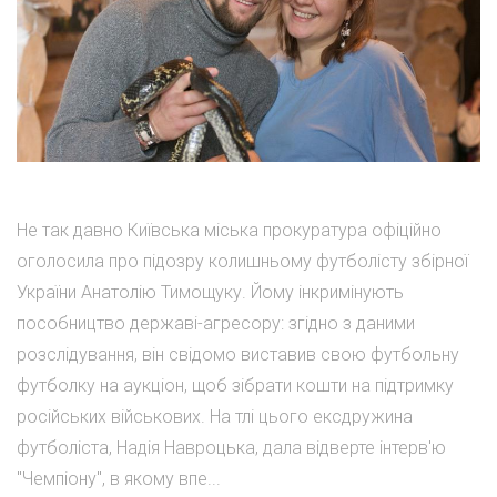
Не так давно Київська міська прокуратура офіційно
оголосила про підозру колишньому футболісту збірної
України Анатолію Тимощуку. Йому інкримінують
пособництво державі-агресору: згідно з даними
розслідування, він свідомо виставив свою футбольну
футболку на аукціон, щоб зібрати кошти на підтримку
російських військових. На тлі цього ексдружина
футболіста, Надія Навроцька, дала відверте інтерв'ю
"Чемпіону", в якому впе...