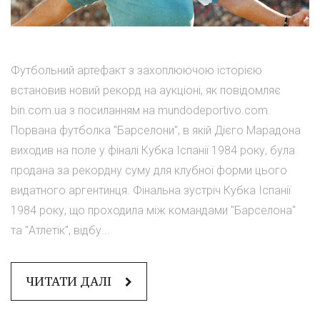
Футбольний артефакт з захоплюючою історією
встановив новий рекорд на аукціоні, як повідомляє
bin.com.ua з посиланням на mundodeportivo.com.
Порвана футболка "Барселони", в якій Дієго Марадона
виходив на поле у фіналі Кубка Іспанії 1984 року, була
продана за рекордну суму для клубної форми цього
видатного аргентинця. Фінальна зустріч Кубка Іспанії
1984 року, що проходила між командами "Барселона"
та "Атлетік", відбу...
ЧИТАТИ ДАЛІ