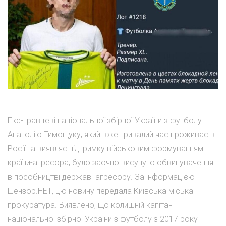
Екс-гравцеві національної збірної України з футболу
Анатолію Тимощуку, який вже тривалий час проживає в
Росії та виявляє підтримку військовим формуванням
країни-агресора, було заочно висунуто обвинувачення
в пособництві державі-агресору. За інформацією
Цензор.НЕТ, цю новину передала Київська міська
прокуратура. Виявлено, що колишній капітан
національної збірної України з футболу з 2017 року