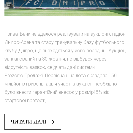
ПриватБанк не вдалося реалізувати на аукціоні стадіон
Дніпро-Арена та стару тренувальну базу футбольного
клубу Дніпро, що знаходяться у його володінні. Аукціон,
запланований на 30 жовтня, не відбувся через
відсутність заявок, свідчать дані системи
Prozorro.Продажі. Первісна ціна лота складала 150
мільйонів гривень, а для участі в аукціоні необхідно
було внести гарантійний внесок у розмірі 5% від
стартової вартості,...
ЧИТАТИ ДАЛІ