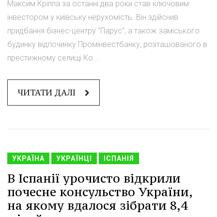
Максим Кріппа за останні два роки став ключовим
інвестором у київську нерухомість. Він здійснив
придбання бізнес-центру "Парус", а також заміського
будинку відпочинку Промінвестбанку, розташованого в
престижному селищі Ко...
ЧИТАТИ ДАЛІ
УКРАЇНА
УКРАЇНЦІ
ІСПАНІЯ
В Іспанії урочисто відкрили
почесне консульство України,
на якому вдалося зібрати 8,4