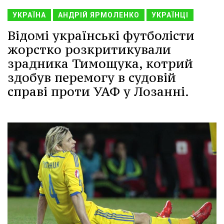
УКРАЇНА
АНДРІЙ ЯРМОЛЕНКО
УКРАЇНЦІ
Відомі українські футболісти
жорстко розкритикували
зрадника Тимощука, котрий
здобув перемогу в судовій
справі проти УАФ у Лозанні.