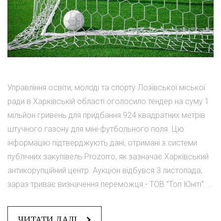
Управління освіти, молоді та спорту Лозівської міської
ради в Харківській області оголосило тендер на суму 1
мільйон гривень для придбання 924 квадратних метрів
штучного газону для міні-футбольного поля. Цю
інформацію підтверджують дані, отримані з системи
публічних закупівель Prozorro, як зазначає Харківський
антикорупційний центр. Аукціон відбувся 3 листопада,
зараз триває визначення переможця - ТОВ "Топ Юніті". ...
ЧИТАТИ ДАЛІ