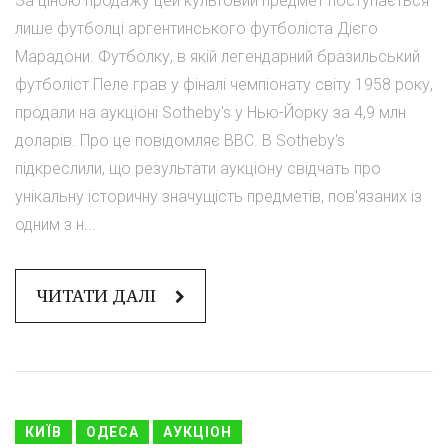
За ціною продажу цей культовий предмет поступається
лише футболці аргентинського футболіста Дієго
Марадони. Футболку, в якій легендарний бразильський
футболіст Пеле грав у фіналі чемпіонату світу 1958 року,
продали на аукціоні Sotheby's у Нью-Йорку за 4,9 млн
доларів. Про це повідомляє BBC. В Sotheby's
підкреслили, що результати аукціону свідчать про
унікальну історичну значущість предметів, пов'язаних із
одним з н...
ЧИТАТИ ДАЛІ
КИЇВ
ОДЕСА
АУКЦІОН