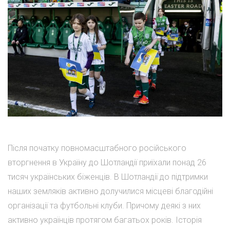
Після початку повномасштабного російського
вторгнення в Україну до Шотландії приїхали понад 26
тисяч українських біженців. В Шотландії до підтримки
наших земляків активно долучилися місцеві благодійні
організації та футбольні клуби. Причому деякі з них
активно українців протягом багатьох років. Історія