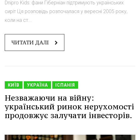
Dnipro Kids: фани Гіберніан підтримують українських
сиріт Ця розповідь розпочалася у вересні 2005 року,
коли на ст...
ЧИТАТИ ДАЛІ
КИЇВ
УКРАЇНА
ІСПАНІЯ
Незважаючи на війну:
український ринок нерухомості
продовжує залучати інвесторів.