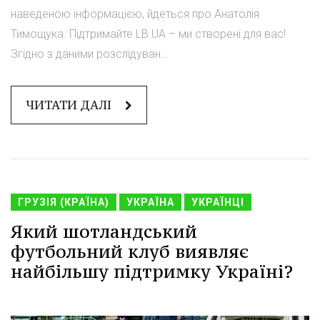
наведеною інформацією, йдеться про Анатолія
Тимощука. Підтримайте LB.UA – ми створені для вас!
Згідно з даними розслідуван...
ЧИТАТИ ДАЛІ
ГРУЗІЯ (КРАЇНА)
УКРАЇНА
УКРАЇНЦІ
Який шотландський
футбольний клуб виявляє
найбільшу підтримку Україні?