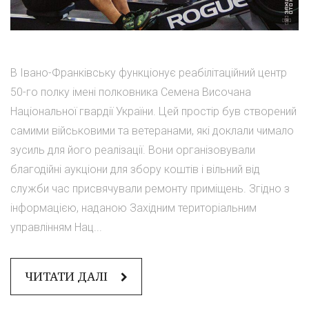
В Івано-Франківську функціонує реабілітаційний центр
50-го полку імені полковника Семена Височана
Національної гвардії України. Цей простір був створений
самими військовими та ветеранами, які доклали чимало
зусиль для його реалізації. Вони організовували
благодійні аукціони для збору коштів і вільний від
служби час присвячували ремонту приміщень. Згідно з
інформацією, наданою Західним територіальним
управлінням Нац...
ЧИТАТИ ДАЛІ