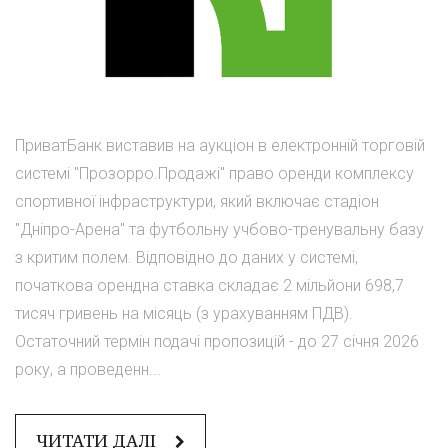
ПриватБанк виставив на аукціон в електронній торговій
системі "Прозорро.Продажі" право оренди комплексу
спортивної інфраструктури, який включає стадіон
"Дніпро-Арена" та футбольну учбово-тренувальну базу
з критим полем. Відповідно до даних у системі,
початкова орендна ставка складає 2 мільйони 698,7
тисяч гривень на місяць (з урахуванням ПДВ).
Остаточний термін подачі пропозицій - до 27 січня 2026
року, а проведенн...
ЧИТАТИ ДАЛІ