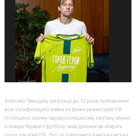
Анатолію Тимощуку загрожує до 12 років позбавлення
волі з конфіскацією майна за фінансування армії РФ.
Оголошено заочну підозру колишньому капітану збірної
команди України з футболу, який допомагав збирати
гроші для армії РФ. Про це повідомила Київська міська