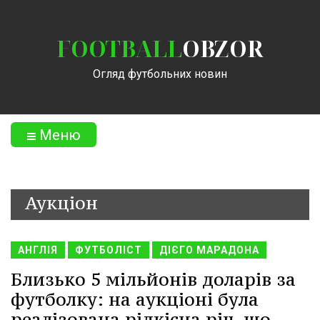
FOOTBALL
OBZOR
Огляд футбольних новин
Меню
Аукціон
АНГЛІЯ
ФУТБОЛІСТ
ДІЄГО МАРАДОНА
Близько 5 мільйонів доларів за
футболку: на аукціоні була
реалізована рідкісна річ, що