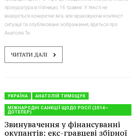
прокуратура в п'ятницю, 16 травня. У тексті не
вказується конкретне ім'я, але враховуючи контекст
ситуації та опубліковане зображення, йдеться про
Анатолія Ти...
ЧИТАТИ ДАЛІ
УКРАЇНА
АНАТОЛІЙ ТИМОЩУК
МІЖНАРОДНІ САНКЦІЇ ЩОДО РОСІЇ (2014—
ДОТЕПЕР)
Звинувачення у фінансуванні
окупантів: екс-гравцеві збірної