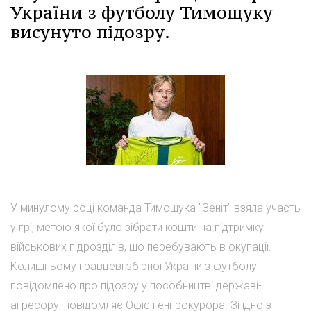
України з футболу Тимощуку
висунуто підозру.
У минулому році команда Тимощука "Зеніт" взяла участь
у грі, метою якої було зібрати кошти на підтримку
військових підрозділів, що перебувають в окупації.
Колишньому гравцеві збірної України з футболу
повідомлено про підозру у пособництві державі-
агресору, повідомляє Офіс генпрокурора. Згідно з