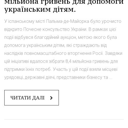
мільйона гривень для допомоги
українським дітям.
У іспанському місті Пальма-де-Майорка було урочисто
відкрито Почесне консульство України. В рамках цієї
події відбувся благодійний аукціон, метою якого була
допомога українським дітям, які страждають від
наслідків повномасштабного вторгнення Росії. Завдяки
цій ініціативі вдалося зібрати 8,4 мільйона гривень для
підтримки їхніх потреб. Участь у цій події взяли місцеві
урядовці, державні діячі, представники бізнесу та ...
ЧИТАТИ ДАЛІ