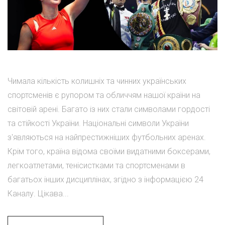
Чимала кількість колишніх та чинних українських
спортсменів є рупором та обличчям нашої країни на
світовій арені. Багато із них стали символами гордості
та стійкості України. Національні символи України
з'являються на найпрестижніших футбольних аренах.
Крім того, країна відома своїми видатними боксерами,
легкоатлетами, тенісистками та спортсменами в
багатьох інших дисциплінах, згідно з інформацією 24
Каналу. Цікава...