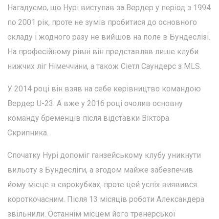
Нагадуємо, що Нурі виступав за Вердер у період з 1994
по 2001 рік, проте не зумів пробитися до основного
складу і жодного разу не вийшов на поле в Бундеслізі.
На професійному рівні він представляв лише клуби
нижчих ліг Німеччини, а також Сіетл Саундерс з MLS.
У 2014 році він взяв на себе керівництво командою
Вердер U-23. А вже у 2016 році очолив основну
команду бременців після відставки Віктора
Скрипника.
Спочатку Нурі допоміг ганзейському клубу уникнути
вильоту з Бундесліги, а згодом майже забезпечив
йому місце в єврокубках, проте цей успіх виявився
короткочасним. Після 13 місяців роботи Александера
звільнили. Останнім місцем його тренерської