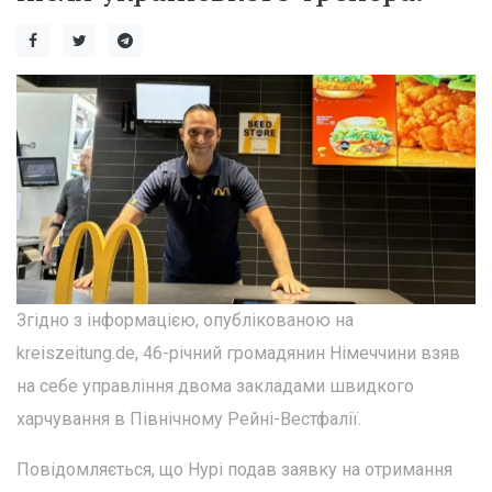
Згідно з інформацією, опублікованою на
kreiszeitung.de, 46-річний громадянин Німеччини взяв
на себе управління двома закладами швидкого
харчування в Північному Рейні-Вестфалії.
Повідомляється, що Нурі подав заявку на отримання