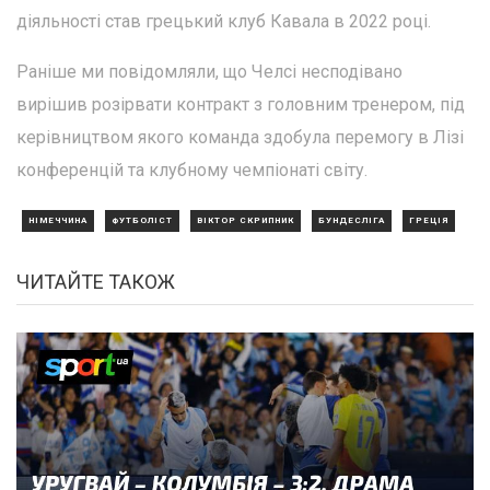
діяльності став грецький клуб Кавала в 2022 році.
Раніше ми повідомляли, що Челсі несподівано
вирішив розірвати контракт з головним тренером, під
керівництвом якого команда здобула перемогу в Лізі
конференцій та клубному чемпіонаті світу.
НІМЕЧЧИНА
ФУТБОЛІСТ
ВІКТОР СКРИПНИК
БУНДЕСЛІГА
ГРЕЦІЯ
ЧИТАЙТЕ ТАКОЖ