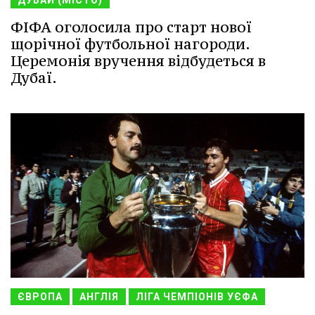
ФІФА оголосила про старт нової
щорічної футбольної нагороди.
Церемонія вручення відбудеться в
Дубаї.
ЄВРОПА
АНГЛІЯ
ЛІГА ЧЕМПІОНІВ УЄФА