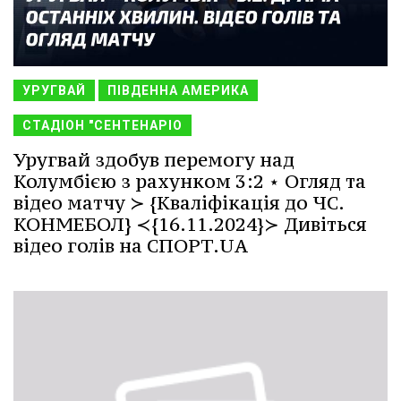
УРУГВАЙ
ПІВДЕННА АМЕРИКА
СТАДІОН "СЕНТЕНАРІО
Уругвай здобув перемогу над
Колумбією з рахунком 3:2 ⋆ Огляд та
відео матчу ≻ {Кваліфікація до ЧС.
КОНМЕБОЛ} ≺{16.11.2024}≻ Дивіться
відео голів на СПОРТ.UA