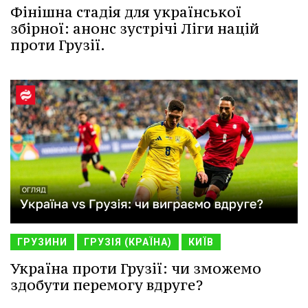
Фінішна стадія для української
збірної: анонс зустрічі Ліги націй
проти Грузії.
ГРУЗИНИ
ГРУЗІЯ (КРАЇНА)
КИЇВ
Україна проти Грузії: чи зможемо
здобути перемогу вдруге?