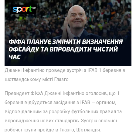
Джанні Інфантіно проведе зустріч з IFAB 1 березня в
шотландському місті Глазго.
Президент ФІФА Джанні Інфантіно оголосив, що 1
березня відбудеться засідання з IFAB — органом,
відповідальним за розробку футбольних правил та
впровадження нових стандартів. Зустріч спільної
робочої групи пройде в Глазго, Шотландія.