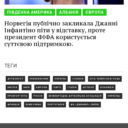
ПІВДЕННА АМЕРИКА
АЛБАНІЯ
ЄВРОПА
Норвегія публічно закликала Джанні
Інфантіно піти у відставку, проте
президент ФІФА користується
суттєвою підтримкою.
ТЕГИ
ФУТБОЛІСТ
ПІВЗАХИСНИК
УКРАЇНА
ІСПАНІЯ
ЛІГА ЧЕМПІОНІВ УЄФА
АНГЛІЯ
КИЇВ
ЄВРОПА
ЄВРО
ІТАЛІЯ
ФУТБОЛ
БРАЗИЛІЯ
ПРЕМ'ЄР-ЛІГА
РОСІЯ
МІЖНАРОДНА ФУТБОЛЬНА АСОЦІАЦІЯ
УКРАЇНЦІ
ФРАНЦІЯ
НІМЕЧЧИНА
ПОРТУГАЛІЯ
ФК «ДИНАМО» (КИЇВ)