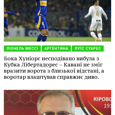
ЛІОНЕЛЬ МЕССІ
АРГЕНТИНА
ЛУЇС СУАРЕС
Бока Хуніорс несподівано вибула з
Кубка Лібертадорес – Кавані не зміг
вразити ворота з близької відстані, а
воротар влаштував справжнє диво.