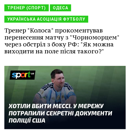
ТРЕНЕР (СПОРТ)
ОДЕСА
УКРАЇНСЬКА АСОЦІАЦІЯ ФУТБОЛУ
Тренер "Колоса" прокоментував
перенесення матчу з "Чорноморцем"
через обстріл з боку РФ: "Як можна
виходити на поле після такого?"