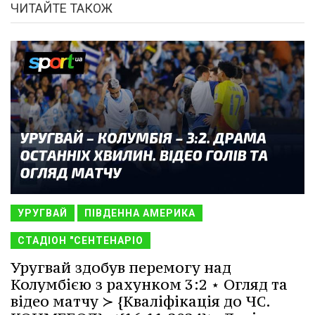
ЧИТАЙТЕ ТАКОЖ
УРУГВАЙ
ПІВДЕННА АМЕРИКА
СТАДІОН "СЕНТЕНАРІО
Уругвай здобув перемогу над
Колумбією з рахунком 3:2 ⋆ Огляд та
відео матчу ≻ {Кваліфікація до ЧС.