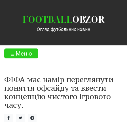
FOOTBALL
OBZOR
Огляд футбольних новин
Меню
ФІФА має намір переглянути
поняття офсайду та ввести
концепцію чистого ігрового
часу.