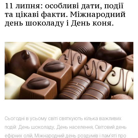
11 липня: особливі дати, події
та цікаві факти. Міжнародний
день шоколаду і День коня.
Сьогодні в усьому світі святкують кілька важливих
подій: День шоколаду, День населення, Світовий день
ефірних олій, Міжнародний день роздумів і пам'яті про