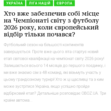
УКРАЇНА
ЛІГА НАЦІЙ
ЄВРОПА
Хто вже забезпечив собі місце
на Чемпіонаті світу з футболу
2026 року, коли європейський
відбір тільки почався?
Футбольний сезон на більшості континентів
завершується. Проте вже цього літа стартує новий
етап світової кваліфікації на чемпіонат світу 2026 року!
Залишається всього 14 місяців до першого поєдинку, і
ми вже знаємо сім з 48 команд, які візьмуть участь у
цьому грандіозному турнірі! Хто ж ці щасливці та з ким
може зустрітися Україна, якщо успішно пройде
відбірковий етап? Детальніше розповідає OBOZ.UA. Три
країни автома...