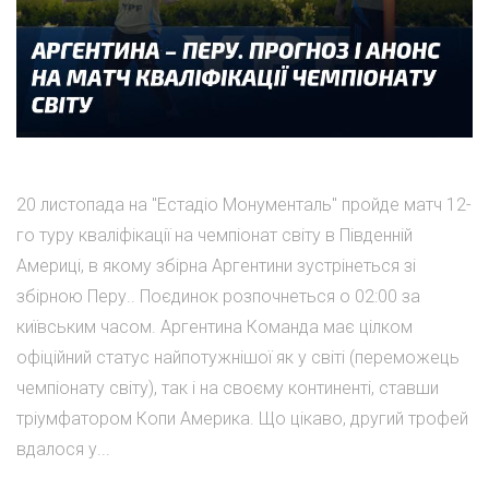
20 листопада на "Естадіо Монументаль" пройде матч 12-
го туру кваліфікації на чемпіонат світу в Південній
Америці, в якому збірна Аргентини зустрінеться зі
збірною Перу.. Поєдинок розпочнеться о 02:00 за
київським часом. Аргентина Команда має цілком
офіційний статус найпотужнішої як у світі (переможець
чемпіонату світу), так і на своєму континенті, ставши
тріумфатором Копи Америка. Що цікаво, другий трофей
вдалося у...