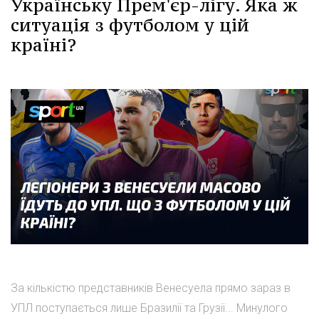
Українську Прем'єр-лігу. Яка ж
ситуація з футболом у цій
країні?
За кількістю представників Венесуела прямо зараз в
УПЛ поступається лише Бразилії та Грузії... Минулого