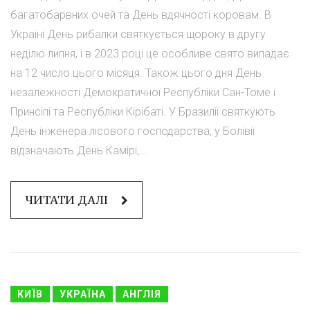
багатобарвних очей та День вдячності коровам. В
Україні День рибалки святкується щороку в другу
неділю липня, і в 2023 році це особливе свято випадає
на 12 число цього місяця. Також цього дня День
незалежності Демократичної Республіки Сан-Томе і
Принсіпі та Республіки Кірібаті. У Бразилії святкують
День інженера лісового господарства, у Болівії
відзначають День Камірі,...
ЧИТАТИ ДАЛІ
КИЇВ
УКРАЇНА
АНГЛІЯ