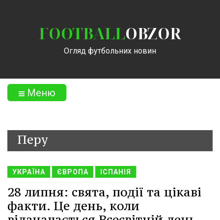
FOOTBALL
OBZOR
Огляд футбольних новин
Меню
Перу
УКРАЇНА
ЄВРОПА
ІСПАНІЯ
28 липня: свята, події та цікаві
факти. Це день, коли
відзначається Всесвітній день