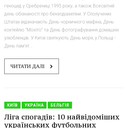
геноцид у Сребрениці 1995 року, а також Всесвітній
день обізнаності про бензодіазепіни. У Сполучених
Штатах відзначають День чорничного мафіна, День
коктейлю "Мохіто" та День фотографування домашніх
улюбленців. У Китаї святкують День моря, у Польщі -
День пам'ят...
ЧИТАТИ ДАЛІ
КИЇВ
УКРАЇНА
БЕЛЬГІЯ
Ліга спогадів: 10 найвідоміших
українських футбольних