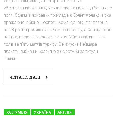
Яскраві голи, емоційні історії та щирість з
уболівальниками виходять далеко за межі футбольного
поля. Одним із яскравих прикладів є Ерлінг Холанд, зірка
вражаючої збірної Норвегії. Команда "вікінгів" вперше
за 28 років пробилася на чемпіонат світу, а Холанд став
центральною фігурою колективу. У його активі — сім
голів за п’ять матчів турніру. Він змусив Неймара
плакати, вибивши Бразилію з боротьби за титул, і
таким...
ЧИТАТИ ДАЛІ
КОЛУМБІЯ
УКРАЇНА
АНГЛІЯ