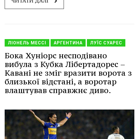
ЧИТАТИ ДАЛІ
ЛІОНЕЛЬ МЕССІ
АРГЕНТИНА
ЛУЇС СУАРЕС
Бока Хуніорс несподівано
вибула з Кубка Лібертадорес –
Кавані не зміг вразити ворота з
близької відстані, а воротар
влаштував справжнє диво.