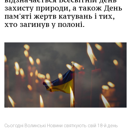
захисту природи, а також День
пам'яті жертв катувань і тих,
хто загинув у полоні.
Сьогодні Волинські Новини святкують свій 18-й день