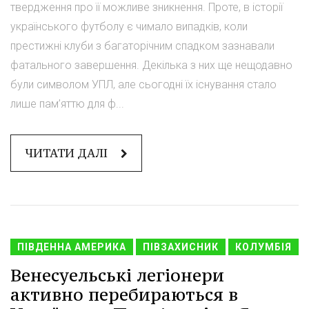
твердження про її можливе зникнення. Проте, в історії
українського футболу є чимало випадків, коли
престижні клуби з багаторічним спадком зазнавали
фатального завершення. Декілька з них ще нещодавно
були символом УПЛ, але сьогодні їх існування стало
лише пам’яттю для ф...
ЧИТАТИ ДАЛІ
ПІВДЕННА АМЕРИКА
ПІВЗАХИСНИК
КОЛУМБІЯ
Венесуельські легіонери
активно перебираються в