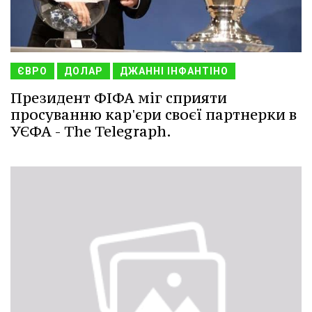
ЄВРО
ДОЛАР
ДЖАННІ ІНФАНТІНО
Президент ФІФА міг сприяти
просуванню кар'єри своєї партнерки в
УЄФА - The Telegraph.