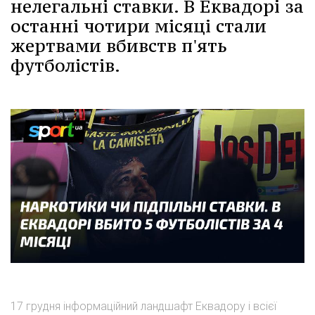
нелегальні ставки. В Еквадорі за
останні чотири місяці стали
жертвами вбивств п'ять
футболістів.
17 грудня інформаційний ландшафт Еквадору і всієї