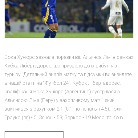
Бока Хуніорс зазнала поразки від Альянса Лімі в рамках
Кубка Лібертадорес, що призвело до їх вибуття з
турніру. Детальний аналіз матчу та підсумки ви знайдете
в нашій статті на "Футбол 24". Кубок Лібертадорес,
кваліфікація Бока Хуніорс (Аргентина) зустрілася з
Альянсою Ліма (Перу) у захопливому матчі, який
закінчився з рахунком 2:1 (0:1, по пенальті 4:5). Голи:
Трауко (аг) - 5, Зенон - 58; Баркос - 19 Мессі та Ко в...