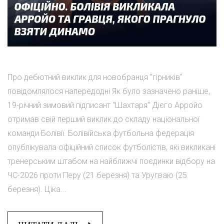
Про дебютний виклик для новобранця "гірників"
повідомлялося напередодні Як було зазначено раніше,
19-річний зимовий підписант "Шахтаря" Дієго Арройо
отримав свій перший виклик до складу національної
команди Болівії. Болівійська футбольна федерація
опублікувала офіційний список футболістів, які викликані
тренерським штабом на найближчі поєдинки відбору на
ЧС-2026 проти Перу (21 березня) та Уругваю (25
березня). Ціка...