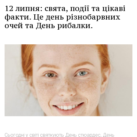
12 липня: свята, події та цікаві
факти. Це день різнобарвних
очей та День рибалки.
Сьогодні у світі святкують День стюардес, День