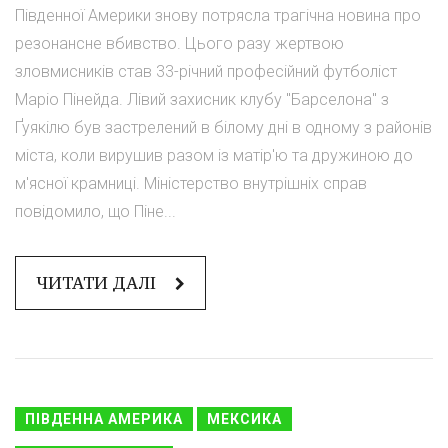
Південної Америки знову потрясла трагічна новина про
резонансне вбивство. Цього разу жертвою
зловмисників став 33-річний професійний футболіст
Маріо Пінейда. Лівий захисник клубу "Барселона" з
Ґуякілю був застрелений в білому дні в одному з районів
міста, коли вирушив разом із матір'ю та дружиною до
м'ясної крамниці. Міністерство внутрішніх справ
повідомило, що Піне...
ЧИТАТИ ДАЛІ
ПІВДЕННА АМЕРИКА
МЕКСИКА