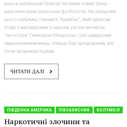
року в українській Прем'єр-лізі виник новий тренд –
залучення венесуельських футболістів. На передовій
цього напрямку опинився "Кривбас", який підписав
угоду з маловідомим у нашому регіоні вінгером
"Ангостури" Глейкером Мендосою. Цей швидкісний
південноамериканець спершу був орендований, але
потім продемонстрував...
ЧИТАТИ ДАЛІ
ПІВДЕННА АМЕРИКА
ПІВЗАХИСНИК
КОЛУМБІЯ
Наркотичні злочини та