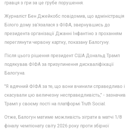
гравця з гри за це грубе порушення.
Журналіст Бен Джейкобс повідомив, що адміністрація
Білого дому зв'язалася з ФІФА, звернувшись до
президента організації Джанні Інфантіно з проханням
переглянути червону картку, показану Балогуну.
Після цього рішення президент США Дональд Трамп
подякував ФІФА за призупинення дискваліфікації
Балогуна.
"Я вдячний ФІФА за те, що вони вчинили справедливо і
скасували цю величезну несправедливість," - зазначив
Трамп у своєму пості на платформі Truth Social.
Отже, Балогун матиме можливість зіграти в матчі 1/8
фіналу чемпіонату світу 2026 року проти збірної