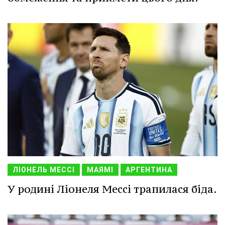
ЛІОНЕЛЬ МЕССІ
МАЯМІ
АРГЕНТИНА
У родині Ліонеля Мессі трапилася біда.