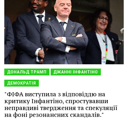
ДОНАЛЬД ТРАМП
ДЖАННІ ІНФАНТІНО
ДЕМОКРАТІЯ
"ФІФА виступила з відповіддю на
критику Інфантіно, спростувавши
неправдиві твердження та спекуляції
на фоні резонансних скандалів."