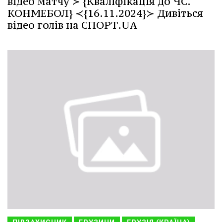
відео матчу ≻ {Кваліфікація до ЧС.
КОНМЕБОЛ} ≺{16.11.2024}≻ Дивіться
відео голів на СПОРТ.UA