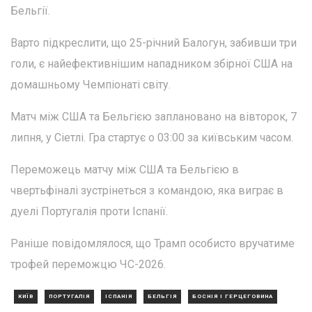
Бельгії.
Варто підкреслити, що 25-річний Балогун, забивши три
голи, є найефективнішим нападником збірної США на
домашньому Чемпіонаті світу.
Матч між США та Бельгією заплановано на вівторок, 7
липня, у Сіетлі. Гра стартує о 03:00 за київським часом.
Переможець матчу між США та Бельгією в
чвертьфіналі зустрінеться з командою, яка виграє в
дуелі Португалія проти Іспанії.
Раніше повідомлялося, що Трамп особисто вручатиме
трофей переможцю ЧС-2026.
КИЇВ
ПОРТУГАЛІЯ
ІСПАНІЯ
БЕЛЬГІЯ
БОСНІЯ І ГЕРЦЕГОВИНА