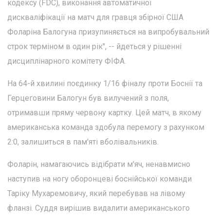
кодексу (FDC), виконання автоматичної
дискваліфікації на матч для гравця збірної США
Фоларіна Балогуна призупиняється на випробувальний
строк терміном в один рік", -- йдеться у рішенні
дисциплінарного комітету ФІФА.
На 64-й хвилині поєдинку 1/16 фіналу проти Боснії та
Герцеговини Балогун був вилучений з поля,
отримавши пряму червону картку. Цей матч, в якому
американська команда здобула перемогу з рахунком
2:0, залишиться в пам'яті вболівальників.
Фоларін, намагаючись відібрати м'яч, ненавмисно
наступив на ногу оборонцеві боснійської команди
Таріку Мухаремовичу, який перебував на лівому
фланзі. Суддя вирішив видалити американського