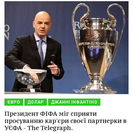
ЄВРО
ДОЛАР
ДЖАННІ ІНФАНТІНО
Президент ФІФА міг сприяти
просуванню кар'єри своєї партнерки в
УЄФА - The Telegraph.