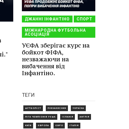
ДЖАННІ ІНФАНТІНО
СПОРТ
МІЖНАРОДНА ФУТБОЛЬНА
АСОЦІАЦІЯ
в
УЄФА зберігає курс на
бойкот ФІФА,
і."
незважаючи на
вибачення від
Інфантіно.
ТЕГИ
ФУТБОЛІСТ
ПІВЗАХИСНИК
УКРАЇНА
ЛІГА ЧЕМПІОНІВ УЄФА
ІСПАНІЯ
АНГЛІЯ
КИЇВ
ЄВРОПА
ЄВРО
ІТАЛІЯ