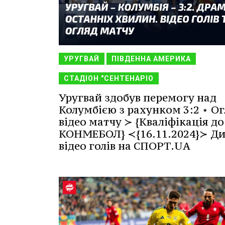
УРУГВАЙ
ПІВДЕННА АМЕРИКА
СТАДІОН "СЕНТЕНАРІО
Уругвай здобув перемогу над
Колумбією з рахунком 3:2 ⋆ Ог
відео матчу ≻ {Кваліфікація до
КОНМЕБОЛ} ≺{16.11.2024}≻ Ди
відео голів на СПОРТ.UA