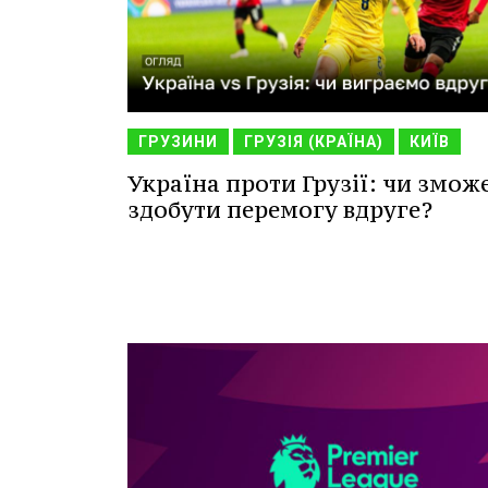
ГРУЗИНИ
ГРУЗІЯ (КРАЇНА)
КИЇВ
Україна проти Грузії: чи змож
здобути перемогу вдруге?