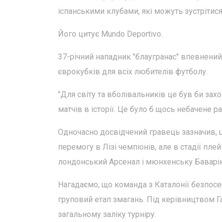
іспанськими клубами, які можуть зустрітися 
Його цитує Mundo Deportivo.
37-річний нападник "блаугранас" впевнений
єврокубків для всіх любителів футболу.
"Для світу та вболівальників це був би зах
матчів в історії. Це було б щось небачене р
Одночасно досвідчений гравець зазначив, 
перемогу в Лізі чемпіонів, але в стадії пл
лондонський Арсенал і мюнхенську Баварію
Нагадаємо, що команда з Каталонії безпос
груповий етап змагань. Під керівництвом Га
загальному заліку турніру.