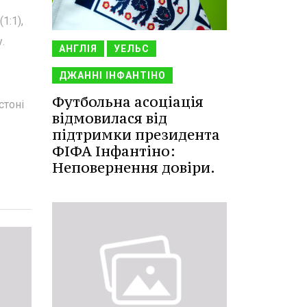
1:1),
.
АНГЛІЯ
УЕЛЬС
ДЖАННІ ІНФАНТІНО
Футбольна асоціація
стоні
відмовилася від
підтримки президента
ФІФА Інфантіно:
Неповернення довіри.