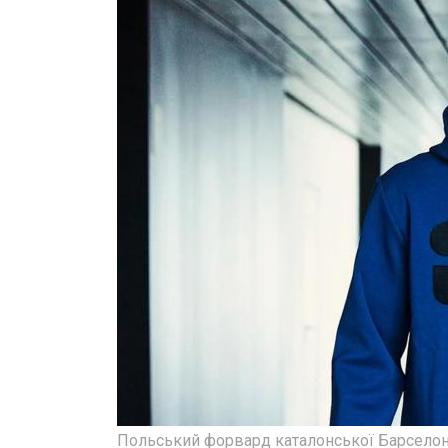
Польський форвард каталонської Барсело