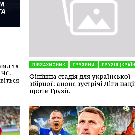
ляд та
ПІВЗАХИСНИК
ГРУЗИНИ
ГРУЗІЯ (КРАЇ
 ЧС.
Фінішна стадія для української
віться
збірної: анонс зустрічі Ліги наці
проти Грузії.