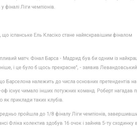
у фіналі Ліги чемпіонів.
, що іспанське Ель Класіко стане найяскравішим фіналом
опливий матч. Фінал Барса - Мадрид був би одним із найкр
аніше, і це було б щось прекрасне", - заявив Левандовський
що Барселона належить до числа основних претендентів на
ей-оф існує чимало інших потужних команд. Роберт нагадав 
 як приклади таких клубів.
ередньо пройшла до 1/8 фіналу Ліги чемпіонів, завершивш
нсі Фліка колектив здобув 16 очок і зайняв 5-ту сходинку 