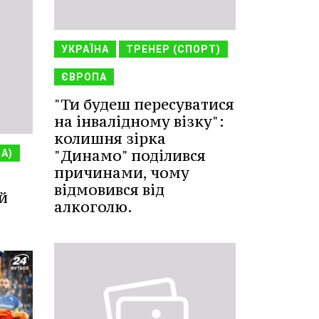
УКРАЇНА
ТРЕНЕР (СПОРТ)
ЄВРОПА
"Ти будеш пересуватися
на інвалідному візку":
колишня зірка
"Динамо" поділився
НА)
причинами, чому
відмовився від
й
алкоголю.