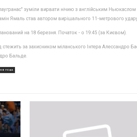
блаугранас" зуміли вирвати нічию з англійським Ньюкаслом (
Ламін Ямаль став автором вирішального 11-метрового удару
нований на 18 березня. Початок - о 19:45 (за Києвом).
 стежить за захисником міланського Інтера Алессандро Ба
ндро Бальде.
НІВ УЄФА