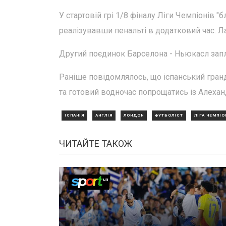
У стартовій грі 1/8 фіналу Ліги Чемпіонів "
реалізувавши пенальті в додатковий час. 
Другий поєдинок Барселона - Ньюкасл запла
Раніше повідомлялось, що іспанський гранд
та готовий водночас попрощатись із Алеха
ІСПАНІЯ
АНГЛІЯ
ЛОНДОН
ФУТБОЛІСТ
ЛІГА ЧЕМПІО
ЧИТАЙТЕ ТАКОЖ