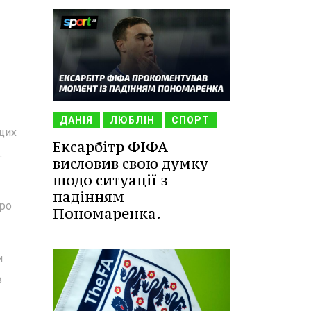
ДАНІЯ
ЛЮБЛІН
СПОРТ
ащих
Ексарбітр ФІФА
.
висловив свою думку
щодо ситуації з
падінням
про
Пономаренка.
и
в