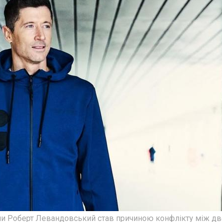
ни Роберт Левандовський став причиною конфлікту між д