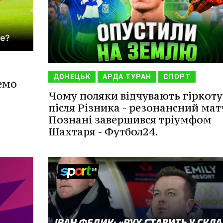
ДОНЕЦЬК
АРДА ТУРАН
СПОРТ
емо
Чому поляки відчувають гіркоту
після Різника - резонансний мат
Познані завершився тріумфом
Шахтаря - Футбол24.