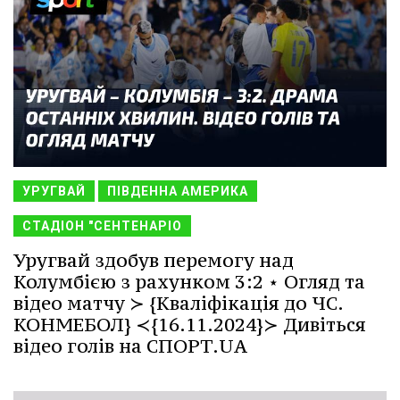
УРУГВАЙ
ПІВДЕННА АМЕРИКА
СТАДІОН "СЕНТЕНАРІО
Уругвай здобув перемогу над
Колумбією з рахунком 3:2 ⋆ Огляд та
відео матчу ≻ {Кваліфікація до ЧС.
КОНМЕБОЛ} ≺{16.11.2024}≻ Дивіться
відео голів на СПОРТ.UA