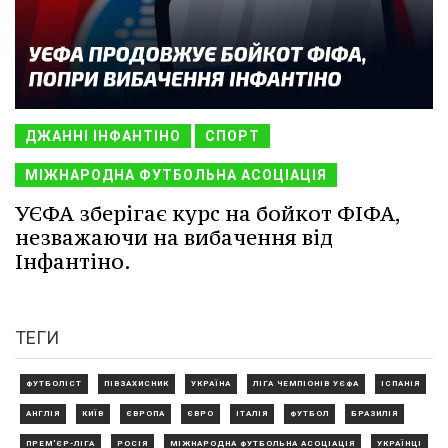
ДЖАННІ ІНФАНТІНО
СПОРТ
МІЖНАРОДНА ФУТБОЛЬНА АСОЦІАЦІЯ
УЄФА зберігає курс на бойкот ФІФА,
незважаючи на вибачення від
Інфантіно.
ТЕГИ
ФУТБОЛІСТ
ПІВЗАХИСНИК
УКРАЇНА
ЛІГА ЧЕМПІОНІВ УЄФА
ІСПАНІЯ
АНГЛІЯ
КИЇВ
ЄВРОПА
ЄВРО
ІТАЛІЯ
ФУТБОЛ
БРАЗИЛІЯ
ПРЕМ'ЄР-ЛІГА
РОСІЯ
МІЖНАРОДНА ФУТБОЛЬНА АСОЦІАЦІЯ
УКРАЇНЦІ