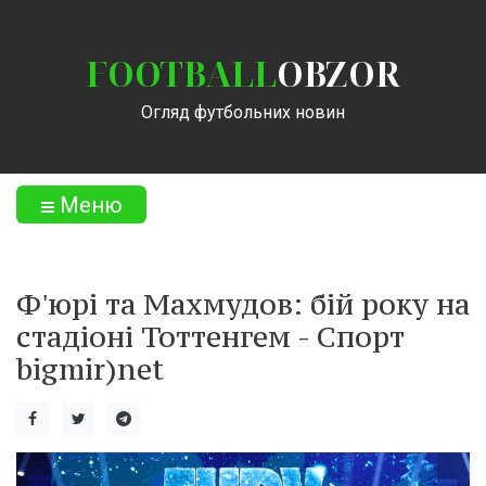
FOOTBALL
OBZOR
Огляд футбольних новин
Меню
Ф'юрі та Махмудов: бій року на
стадіоні Тоттенгем - Спорт
bigmir)net