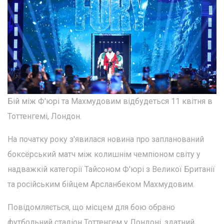
Бій між Ф'юрі та Махмудовим відбудеться 11 квітня в
Тоттенгемі, Лондон.
На початку року з'явилася новина про запланований
боксёрський матч між колишнім чемпіоном світу у
надважкій категорії Тайсоном Ф'юрі з Великої Британії
та російським бійцем Арсланбеком Махмудовим.
Повідомляється, що місцем для бою обрано
футбольний стадіон Тоттенгем у Лондоні, здатний