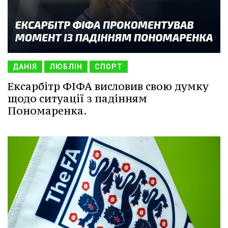
ДАНІЯ
ЛЮБЛІН
СПОРТ
Ексарбітр ФІФА висловив свою думку
щодо ситуації з падінням
Пономаренка.