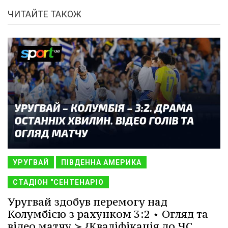
ЧИТАЙТЕ ТАКОЖ
УРУГВАЙ
ПІВДЕННА АМЕРИКА
СТАДІОН "СЕНТЕНАРІО
Уругвай здобув перемогу над
Колумбією з рахунком 3:2 ⋆ Огляд та
відео матчу ≻ {Кваліфікація до ЧС.