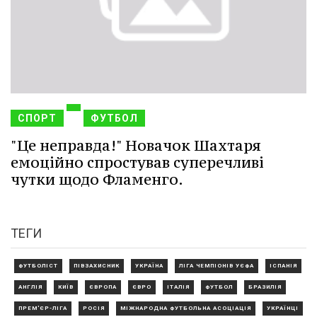
СПОРТ
ФУТБОЛ
"Це неправда!" Новачок Шахтаря
емоційно спростував суперечливі
чутки щодо Фламенго.
ТЕГИ
ФУТБОЛІСТ
ПІВЗАХИСНИК
УКРАЇНА
ЛІГА ЧЕМПІОНІВ УЄФА
ІСПАНІЯ
АНГЛІЯ
КИЇВ
ЄВРОПА
ЄВРО
ІТАЛІЯ
ФУТБОЛ
БРАЗИЛІЯ
ПРЕМ'ЄР-ЛІГА
РОСІЯ
МІЖНАРОДНА ФУТБОЛЬНА АСОЦІАЦІЯ
УКРАЇНЦІ