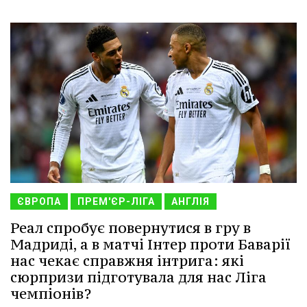
ЄВРОПА
ПРЕМ'ЄР-ЛІГА
АНГЛІЯ
Реал спробує повернутися в гру в
Мадриді, а в матчі Інтер проти Баварії
нас чекає справжня інтрига: які
сюрпризи підготувала для нас Ліга
чемпіонів?