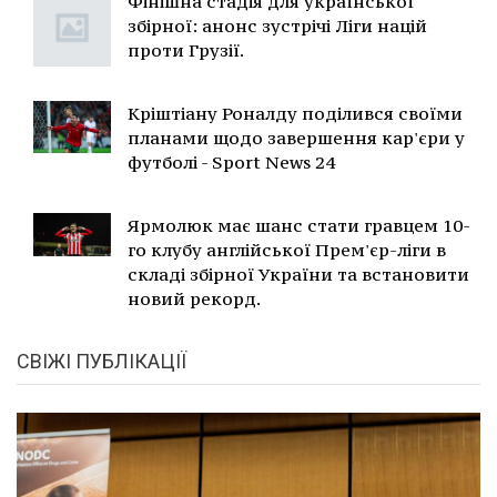
Фінішна стадія для української
збірної: анонс зустрічі Ліги націй
проти Грузії.
Кріштіану Роналду поділився своїми
планами щодо завершення кар'єри у
футболі - Sport News 24
Ярмолюк має шанс стати гравцем 10-
го клубу англійської Прем'єр-ліги в
складі збірної України та встановити
новий рекорд.
СВІЖІ ПУБЛІКАЦІЇ