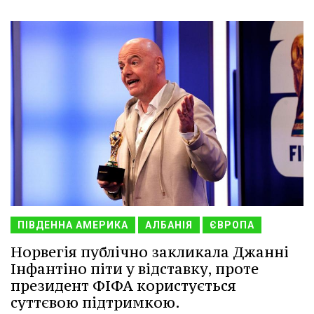
ПІВДЕННА АМЕРИКА
АЛБАНІЯ
ЄВРОПА
Норвегія публічно закликала Джанні
Інфантіно піти у відставку, проте
президент ФІФА користується
суттєвою підтримкою.