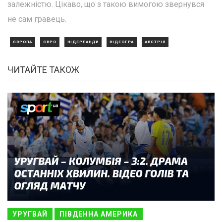
залежністю. Цікаво, що з такою вимогою звернувся
не сам гравець.
ЄВРОПА
ЄВРО
НІДЕРЛАНДИ
ВІДЕОГРА
АВСТРІЯ
ЧИТАЙТЕ ТАКОЖ
УРУГВАЙ
ПІВДЕННА АМЕРИКА