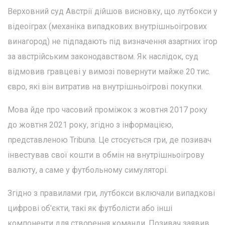
Верховний суд Австрії дійшов висновку, що лутбокси у
відеоіграх (механіка випадкових внутрішньоігрових
винагород) не підпадають під визначення азартних ігор
за австрійським законодавством. Як наслідок, суд
відмовив гравцеві у вимозі повернути майже 20 тис.
євро, які він витратив на внутрішньоігрові покупки.
Мова йде про часовий проміжок з жовтня 2017 року
до жовтня 2021 року, згідно з інформацією,
представленою Tribuna. Це стосується гри, де позивач
інвестував свої кошти в обмін на внутрішньоігрову
валюту, а саме у футбольному симуляторі.
Згідно з правилами гри, лутбокси включали випадкові
цифрові об'єкти, такі як футболісти або інші
компоненти для створення команди. Позивач заявив,