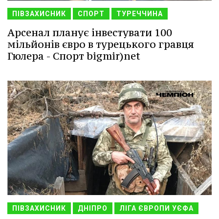
ПІВЗАХИСНИК
СПОРТ
ТУРЕЧЧИНА
Арсенал планує інвестувати 100
мільйонів євро в турецького гравця
Гюлера - Спорт bigmir)net
ПІВЗАХИСНИК
ДНІПРО
ЛІГА ЄВРОПИ УЄФА