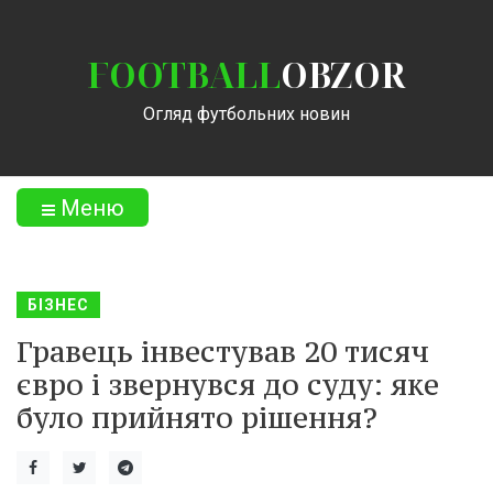
FOOTBALL
OBZOR
Огляд футбольних новин
Меню
БІЗНЕС
Гравець інвестував 20 тисяч
євро і звернувся до суду: яке
було прийнято рішення?