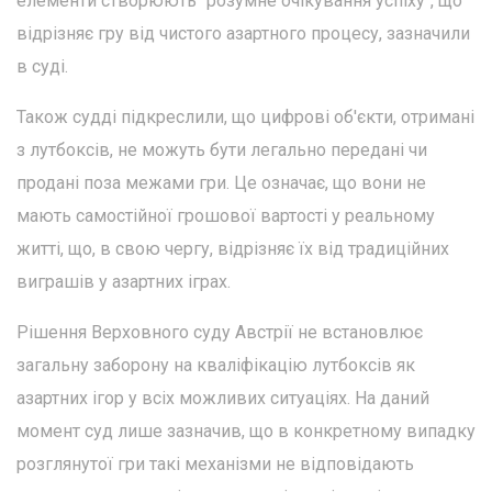
елементи створюють "розумне очікування успіху", що
відрізняє гру від чистого азартного процесу, зазначили
в суді.
Також судді підкреслили, що цифрові об'єкти, отримані
з лутбоксів, не можуть бути легально передані чи
продані поза межами гри. Це означає, що вони не
мають самостійної грошової вартості у реальному
житті, що, в свою чергу, відрізняє їх від традиційних
виграшів у азартних іграх.
Рішення Верховного суду Австрії не встановлює
загальну заборону на кваліфікацію лутбоксів як
азартних ігор у всіх можливих ситуаціях. На даний
момент суд лише зазначив, що в конкретному випадку
розглянутої гри такі механізми не відповідають