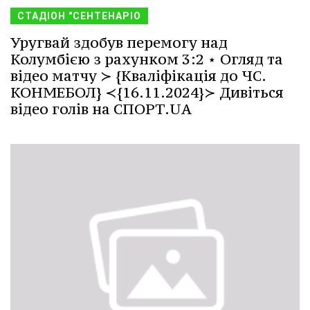
СТАДІОН "СЕНТЕНАРІО
Уругвай здобув перемогу над
Колумбією з рахунком 3:2 ⋆ Огляд та
відео матчу ≻ {Кваліфікація до ЧС.
КОНМЕБОЛ} ≺{16.11.2024}≻ Дивіться
відео голів на СПОРТ.UA