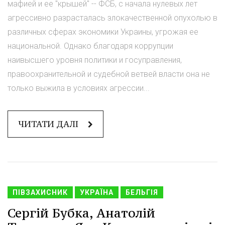
мафией и ее "крышей" -- ФСБ, с начала нулевых лет
агрессивно разрасталась злокачественной опухолью в
различных сферах экономики Украины, угрожая ее
национальной. Однако благодаря коррупции
наивысшего уровня политики и госуправления,
правоохранительной и судебной ветвей власти она не
только выжила в условиях агрессии...
ЧИТАТИ ДАЛІ
ПІВЗАХИСНИК
УКРАЇНА
БЕЛЬГІЯ
Сергій Бубка, Анатолій