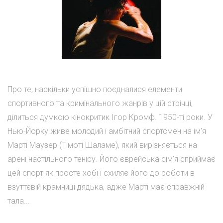
Про те, наскільки успішно поєдналися елементи
спортивного та кримінального жанрів у цій стрічці,
ділиться думкою кінокритик Ігор Кромф. 1950-ті роки. У
Нью-Йорку живе молодий і амбітний спортсмен на ім'я
Марті Маузер (Тімоті Шаламе), який вирізняється на
арені настільного тенісу. Його єврейська сім'я сприймає
цей спорт як просте хобі і схиляє його до роботи в
взуттєвій крамниці дядька, адже Марті має справжній
тала...