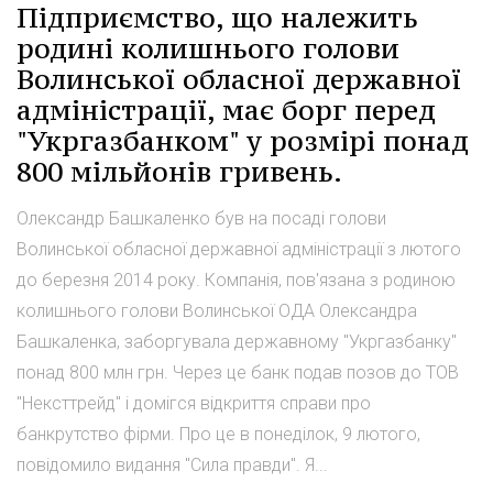
Підприємство, що належить
родині колишнього голови
Волинської обласної державної
адміністрації, має борг перед
"Укргазбанком" у розмірі понад
800 мільйонів гривень.
Олександр Башкаленко був на посаді голови
Волинської обласної державної адміністрації з лютого
до березня 2014 року. Компанія, пов'язана з родиною
колишнього голови Волинської ОДА Олександра
Башкаленка, заборгувала державному "Укргазбанку"
понад 800 млн грн. Через це банк подав позов до ТОВ
"Нексттрейд" і домігся відкриття справи про
банкрутство фірми. Про це в понеділок, 9 лютого,
повідомило видання "Сила правди". Я...