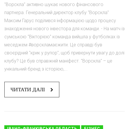
"Ворскла" активно шукає нового фінансового
партнера. Генеральний директор клубу "Ворскла"
Максим Гарус поділився інформацією щодо процесу
знаходження нового інвестора для команди. - На матч із
сумською "Вікторією" команда вийшла у футболках із
меседжем #ворскламаєжити. Це справді був
своєрідний "крик у рупор", щоб привернути увагу до долі
клубу? Це був справжній маніфест. "Ворскла" – це
унікальний бренд з історією,...
ЧИТАТИ ДАЛІ
ІВАНО-ФРАНКІВСЬКА ОБЛАСТЬ
БІЗНЕС