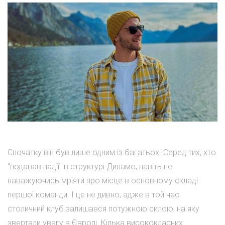
Спочатку він був лише одним із багатьох. Серед тих, хто
"подавав надії" в структурі Динамо, навіть не
наважуючись мріяти про місце в основному складі
першої команди. І це не дивно, адже в той час
столичний клуб залишався потужною силою, на яку
звертали увагу в Європі. Кілька висококласних