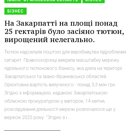
БІЗНЕС
На Закарпатті на площі понад
25 гектарів було засіяно тютюн,
вирощений нелегально.
Тютюн надсилали поштою для виробництва підроблених
сигарет. Правоохоронці викрили масштабну мережу
підпільного тютюнового бізнесу, яка діяла на території
Закарпатської та Івано-Франківської областей.
Орієнтовна вартість вилученого - понад 3,3 млн грн.
Згідно з інформацією, наданою Закарпатською
обласною прокуратурою у вівторок, 14 квітня,
розслідування діяльності мережі розпочалося ще у
вересні 2025 року. "Згідно з і...