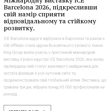
міжнародну виставку ICE
Barcelona 2026, підкресливши
свій намір сприяти
відповідальному та стійкому
розвитку.
ICE Barcelona вдруге відбулася в Барселоні та разом з
iGB Affiliate стала ядром Всесвітнього ігрового тижня
King Group взяла участь у престижній міжнародній
виставці ігрової індустрії ICE Barcelona 2026, яка знову
підтвердила свій статус важливого майданчика для
зустрічі фахівців з усіх куточків світу та
продемонструвала свій глобальний вплив. Виставка, що
тривала три дні, зібрала понад 65 000 професіоналів на
рекорд...