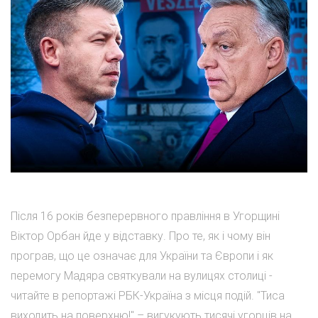
Після 16 років безперервного правління в Угорщині
Віктор Орбан йде у відставку. Про те, як і чому він
програв, що це означає для України та Європи і як
перемогу Мадяра святкували на вулицях столиці -
читайте в репортажі РБК-Україна з місця подій. "Тиса
виходить на поверхню!" – вигукують тисячі угорців на