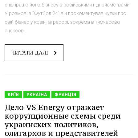
співпрацю його бізнесу з російськими підприємствами.
У розмові з "Футбол 24" він прокоментував чутки про
свій бізнес у країні-агресорі, зокрема в тимчасово
анексов...
ЧИТАТИ ДАЛІ
КИЇВ
УКРАЇНА
ФРАНЦІЯ
Дело VS Energy отражает
коррупционные схемы среди
украинских политиков,
олигархов и представителей