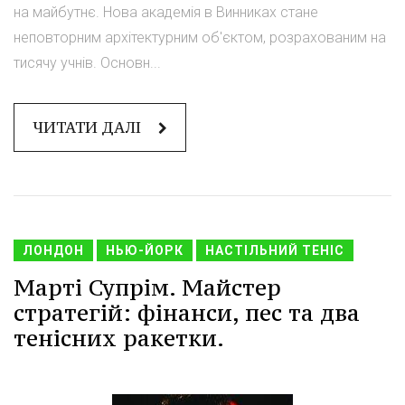
на майбутнє. Нова академія в Винниках стане
неповторним архітектурним об'єктом, розрахованим на
тисячу учнів. Основн...
ЧИТАТИ ДАЛІ
ЛОНДОН
НЬЮ-ЙОРК
НАСТІЛЬНИЙ ТЕНІС
Марті Супрім. Майстер
стратегій: фінанси, пес та два
тенісних ракетки.