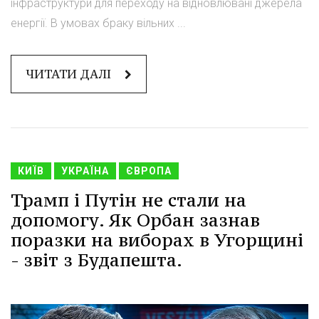
інфраструктури для переходу на відновлювані джерела
енергії. В умовах браку вільних ...
ЧИТАТИ ДАЛІ
КИЇВ
УКРАЇНА
ЄВРОПА
Трамп і Путін не стали на
допомогу. Як Орбан зазнав
поразки на виборах в Угорщині
- звіт з Будапешта.