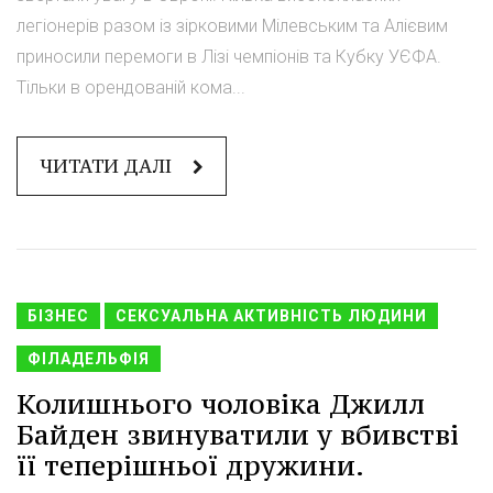
легіонерів разом із зірковими Мілевським та Алієвим
приносили перемоги в Лізі чемпіонів та Кубку УЄФА.
Тільки в орендованій кома...
ЧИТАТИ ДАЛІ
БІЗНЕС
СЕКСУАЛЬНА АКТИВНІСТЬ ЛЮДИНИ
ФІЛАДЕЛЬФІЯ
Колишнього чоловіка Джилл
Байден звинуватили у вбивстві
її теперішньої дружини.