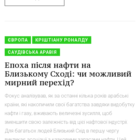
ЄВРОПА
КРІШТІАНУ РОНАЛДУ
САУДІВСЬКА АРАВІЯ
Епоха після нафти на
Близькому Сході: чи можливий
мирний перехід?
Фокус аналізував, як за останні кілька років арабські
країни, які накопичили свої багатства завдяки видобутку
нафти і газу, вживають величезні зусилля, щоб
зменшити свою залежність від цієї нафтової індустрії.
Для багатьох людей Близький Схід в першу чергу
викликає асоціації з казковими запасами нафти. Цей