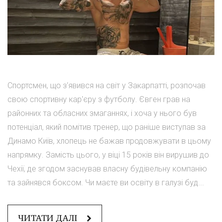
Спортсмен, що з’явився на світ у Закарпатті, розпочав
свою спортивну кар'єру з футболу. Євген грав на
районних та обласних змаганнях, і хоча у нього був
потенціал, який помітив тренер, що раніше виступав за
Динамо Київ, хлопець не бажав продовжувати в цьому
напрямку. Замість цього, у віці 15 років він вирушив до
Чехії, де згодом заснував власну будівельну компанію
та зайнявся боксом. Чи маєте ви освіту в галузі буд...
ЧИТАТИ ДАЛІ