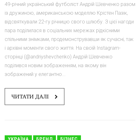
49-річний український футболіст Андрій Шевченко разом
із дружиною, американською моделлю Крістен Пазік,
відсвяткували 22-гу річницю свого шлюбу. З цієї нагоди
пара поділилася в соціальних мережах рідкісними
спільними знімками, продемонструвавши як сучасні, так
і архівні моменти свого життя. На своїй Instagram-
сторінці (@andriyshevchenko) Андрій Шевченко
поділився новим зображенням, на якому він
зображений у елегантно...
ЧИТАТИ ДАЛІ
УКРАЇНА
БРЕНД
БІЗНЕС