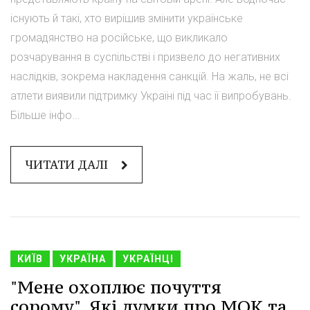
існують й такі, хто вирішив змінити українське
громадянство на російське, що викликало
розчарування в суспільстві і призвело до негативних
наслідків, зокрема накладення санкцій. На жаль, не всі
атлети виявили підтримку Україні під час її випробувань.
Більше інфо...
ЧИТАТИ ДАЛІ
КИЇВ
УКРАЇНА
УКРАЇНЦІ
"Мене охоплює почуття
сорому". Які думки про МОК та