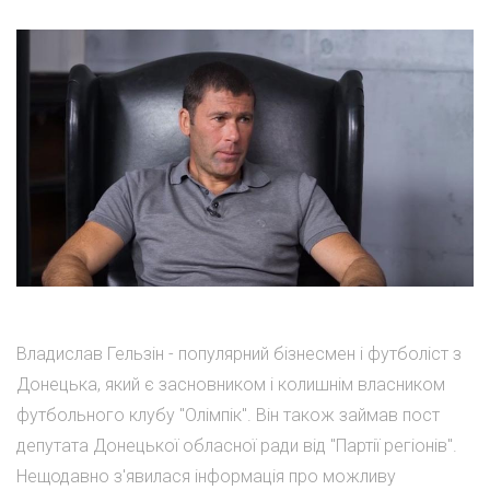
Владислав Гельзін - популярний бізнесмен і футболіст з
Донецька, який є засновником і колишнім власником
футбольного клубу "Олімпік". Він також займав пост
депутата Донецької обласної ради від "Партії регіонів".
Нещодавно з'явилася інформація про можливу