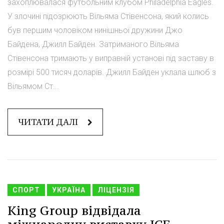
захоплювалася футбольним клубом Philadelphia Eagles.
У злочині підозрюють Вільяма Стівенсона, який колись
був першим чоловіком нинішньої дружини Джо
Байдена, Джилл Байден. Затриманого Вільяма
Стівенсона тримають у виправній установі під заставу в
розмірі 500 тисяч доларів. Джилл Байден уклала шлюб з
Вільямом Ст...
ЧИТАТИ ДАЛІ
СПОРТ
УКРАЇНА
ЛІЦЕНЗІЯ
King Group відвідала