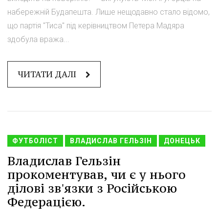
набережній Будапешта. Лише нещодавно стало відомо,
що партія "Тиса" під керівництвом Петера Мадяра
здобула вража...
ЧИТАТИ ДАЛІ
ФУТБОЛІСТ
ВЛАДИСЛАВ ГЕЛЬЗІН
ДОНЕЦЬК
Владислав Гельзін
прокоментував, чи є у нього
ділові зв'язки з Російською
Федерацією.