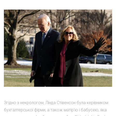
Згідно з некрологом, Лінда Стівенсон була керівником
бухгалтерської фірми, а також матір'ю і бабусею, яка