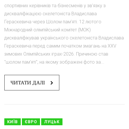
спортивних керівників та бізнесменів у зв'язку з
дискваліфікацією скелетоніста Владислава
Гераскевича через Шолом пам'яті. 12 лютого
Міжнародний олімпійський комітет (МОК)
дискваліфікував українського скелетоніста Владислава
Гераскевича перед самим початком змагань на XXV
зимових Олімпійських іграх-2026. Причиною став
"шолом пам'яті", на якому зображені фото за...
ЧИТАТИ ДАЛІ
КИЇВ
ЄВРО
ЛУЦЬК