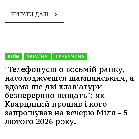
ЧИТАТИ ДАЛІ
КИЇВ
УКРАЇНА
ТУРЕЧЧИНА
"Телефонуєш о восьмій ранку,
насолоджуєшся шампанським, а
вдома ще дві клавіатури
безперервно пищать": як
Кварцяний прощав і кого
запрошував на вечерю Міля - 5
лютого 2026 року.