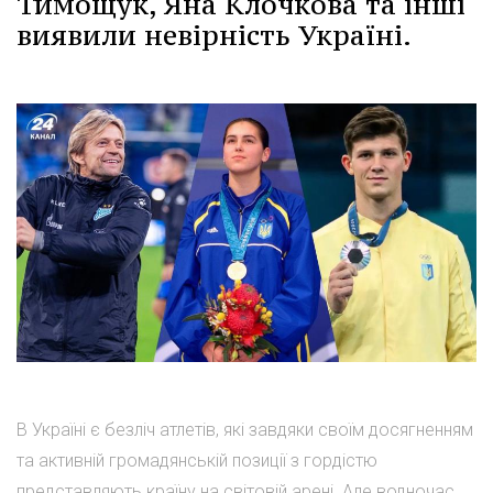
Тимощук, Яна Клочкова та інші
виявили невірність Україні.
В Україні є безліч атлетів, які завдяки своїм досягненням
та активній громадянській позиції з гордістю
представляють країну на світовій арені. Але водночас