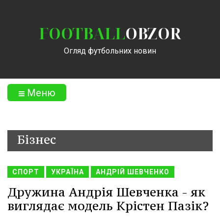
FOOTBALL
OBZOR
Огляд футбольних новин
Меню
Бізнес
СПОРТ
УКРАЇНА
АНДРІЙ ШЕВЧЕНКО
Дружина Андрія Шевченка - як
виглядає модель Крістен Пазік?