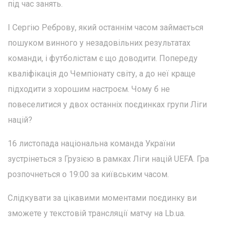
під час занять.
І Сергію Реброву, який останнім часом займається
пошуком винного у незадовільних результатах
команди, і футболістам є що доводити. Попереду
кваліфікація до Чемпіонату світу, а до неї краще
підходити з хорошим настроєм. Чому б не
повеселитися у двох останніх поєдинках групи Ліги
націй?
16 листопада національна команда України
зустрінеться з Грузією в рамках Ліги націй UEFA. Гра
розпочнеться о 19:00 за київським часом.
Слідкувати за цікавими моментами поєдинку ви
зможете у текстовій трансляції матчу на Lb.ua.