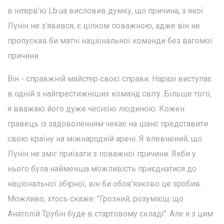
в інтерв'ю Lb.ua висловив думку, що причина, з якої
Лунін не з'явився, є цілком поважною, адже він не
пропускав би матчі національної команди без вагомої
причини.
Він - справжній майстер своєї справи. Наразі виступає
в одній з найпрестижніших команд світу. Більше того,
я вважаю його дуже чесною людиною. Кожен
гравець із задоволенням чекає на шанс представити
свою країну на міжнародній арені. Я впевнений, що
Лунін не зміг приїхати з поважної причини. Якби у
нього була найменша можливість приєднатися до
національної збірної, він би обов'язково це зробив.
Можливо, хтось скаже: "Грозний, розумієш, що
Анатолій Трубін буде в стартовому складі". Але я з цим