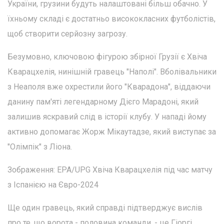
України, грузини будуть налаштовані більш обачно. У
їхньому складі є достатньо висококласних футболістів,
щоб створити серйозну загрозу.
Безумовно, ключовою фігурою збірної Грузії є Хвіча
Кварацхелія, нинішній гравець "Наполі". Вболівальники
з Неаполя вже охрестили його "Кварадона", віддаючи
данину пам'яті легендарному Дієго Марадоні, який
залишив яскравий слід в історії клубу. У нападі йому
активно допомагає Жорж Мікаутадзе, який виступає за
"Олімпік" з Ліона.
Зображення: EPA/UPG Хвіча Кварацхелія під час матчу
з Іспанією на Євро-2024
Ще один гравець, який справді підтверджує вислів
про те, що ворота - половина команди, - це Гіоргі