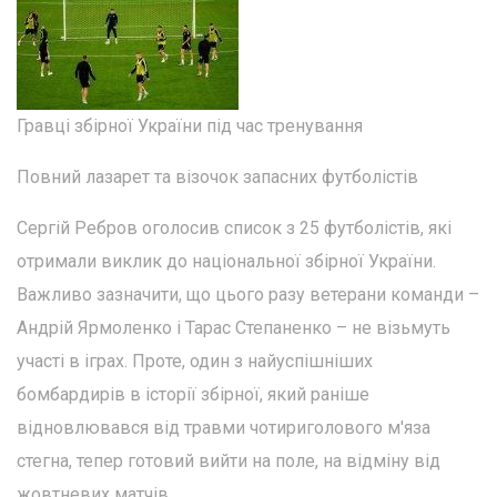
Гравці збірної України під час тренування
Повний лазарет та візочок запасних футболістів
Сергій Ребров оголосив список з 25 футболістів, які
отримали виклик до національної збірної України.
Важливо зазначити, що цього разу ветерани команди –
Андрій Ярмоленко і Тарас Степаненко – не візьмуть
участі в іграх. Проте, один з найуспішніших
бомбардирів в історії збірної, який раніше
відновлювався від травми чотириголового м'яза
стегна, тепер готовий вийти на поле, на відміну від
жовтневих матчів.