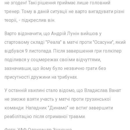
не згоден! Такі рішення приймає лише головний
тренер. Тому в даній ситуації не варто вигадувати різні
теорії, - підкреслив він.
Варто відзначити, що Андрій Лунін вийшов у
стартовому складі "Реала" в матчі проти "Осасуни", який
відбувся 9 листопада. Після завершення гри голкіпер
поділився у соцмережах своїми відчуттями,
зазначивши, що йому було незвично грати без
присутності дружини на трибунах.
У останній хвилині стало відомо, що Владислав Ванат
не зможе взяти участь у матчі проти грузинської
команди. Нападник "Динамо" не встиг завершити
реабілітацію після отриманої травми.
Фото: УАФ Олександр Зінченко