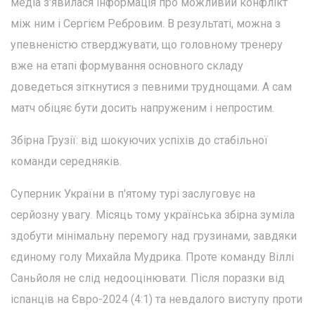
медіа з'явилася інформація про можливий конфлікт
між ним і Сергієм Ребровим. В результаті, можна з
упевненістю стверджувати, що головному тренеру
вже на етапі формування основного складу
доведеться зіткнутися з певними труднощами. А сам
матч обіцяє бути досить напруженим і непростим.
Збірна Грузії: від шокуючих успіхів до стабільної
команди середняків.
Суперник України в п'ятому турі заслуговує на
серйозну увагу. Місяць тому українська збірна зуміла
здобути мінімальну перемогу над грузинами, завдяки
єдиному голу Михайла Мудрика. Проте команду Віллі
Саньйоля не слід недооцінювати. Після поразки від
іспанців на Євро-2024 (4:1) та невдалого виступу проти