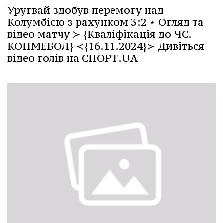
Уругвай здобув перемогу над
Колумбією з рахунком 3:2 ⋆ Огляд та
відео матчу ≻ {Кваліфікація до ЧС.
КОНМЕБОЛ} ≺{16.11.2024}≻ Дивіться
відео голів на СПОРТ.UA