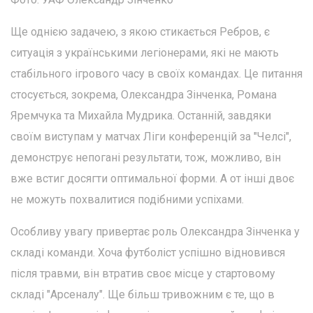
Ще однією задачею, з якою стикається Ребров, є
ситуація з українськими легіонерами, які не мають
стабільного ігрового часу в своїх командах. Це питання
стосується, зокрема, Олександра Зінченка, Романа
Яремчука та Михайла Мудрика. Останній, завдяки
своїм виступам у матчах Ліги конференцій за "Челсі",
демонструє непогані результати, тож, можливо, він
вже встиг досягти оптимальної форми. А от інші двоє
не можуть похвалитися подібними успіхами.
Особливу увагу привертає роль Олександра Зінченка у
складі команди. Хоча футболіст успішно відновився
після травми, він втратив своє місце у стартовому
складі "Арсеналу". Ще більш тривожним є те, що в