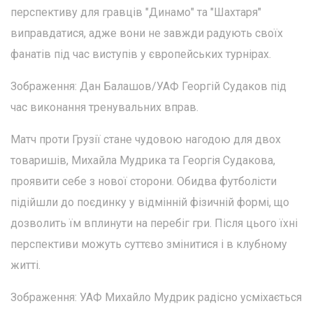
перспективу для гравців "Динамо" та "Шахтаря"
виправдатися, адже вони не завжди радують своїх
фанатів під час виступів у європейських турнірах.
Зображення: Дан Балашов/УАФ Георгій Судаков під
час виконання тренувальних вправ.
Матч проти Грузії стане чудовою нагодою для двох
товаришів, Михайла Мудрика та Георгія Судакова,
проявити себе з нової сторони. Обидва футболісти
підійшли до поєдинку у відмінній фізичній формі, що
дозволить їм вплинути на перебіг гри. Після цього їхні
перспективи можуть суттєво змінитися і в клубному
житті.
Зображення: УАФ Михайло Мудрик радісно усміхається