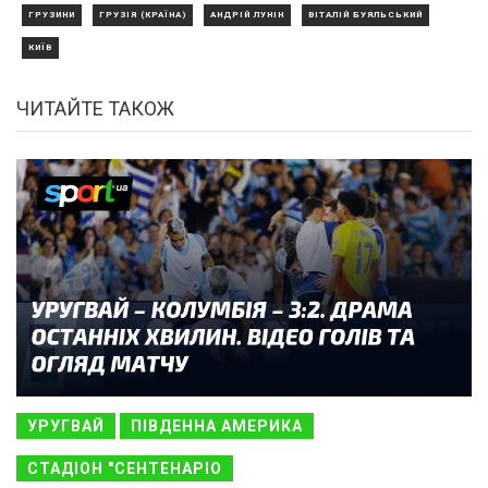
ГРУЗИНИ
ГРУЗІЯ (КРАЇНА)
АНДРІЙ ЛУНІН
ВІТАЛІЙ БУЯЛЬСЬКИЙ
КИЇВ
ЧИТАЙТЕ ТАКОЖ
УРУГВАЙ
ПІВДЕННА АМЕРИКА
СТАДІОН "СЕНТЕНАРІО