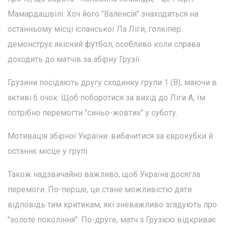
Мамардашвілі. Хоч його "Валенсія" знаходиться на
останньому місці іспанської Ла Ліги, голкіпер
демонструє якісний футбол, особливо коли справа
доходить до матчів за збірну Грузії.
Грузини посідають другу сходинку групи 1 (В), маючи в
активі 6 очок. Щоб поборотися за вихід до Ліги А, їм
потрібно перемогти "синьо-жовтих" у суботу.
Мотивація збірної України: вибачитися за єврокубки й
останнє місце у групі
Також надзвичайно важливо, щоб Україна досягла
перемоги. По-перше, це стане можливістю дати
відповідь тим критикам, які зневажливо згадують про
"золоте покоління". По-друге, матч з Грузією відкриває