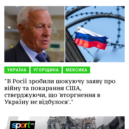
УКРАЇНА
УГОРЩИНА
МЕКСИКА
"В Росії зробили шокуючу заяву про
війну та покарання США,
стверджуючи, що 'вторгнення в
Україну не відбулося'."