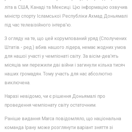
літа в США, Канаді та Мексиці. Цю інформацію озвучив
міністр спорту Ісламської Республіки Ахмад Доньямалі
під час телевізійного інтерв'ю.
З огляду на те, що цей корумпований уряд (Сполучених
Штатів - ред.) вбив нашого лідера, немає жодних умов
для нашої участі у чемпіонаті світу. За вісім-дев'ять
місяців ми пережили дві війни і загинули кілька тисяч
наших громадян. Тому участь для нас абсолютно
виключена.
Наразі невідомо, чи є рішення Доньямалі про
проведення чемпіонату світу остаточним.
Раніше видання Marca повідомляло, що національна
команда Ірану може розглянути варіант зняття зі