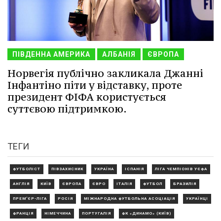
ПІВДЕННА АМЕРИКА
АЛБАНІЯ
ЄВРОПА
Норвегія публічно закликала Джанні
Інфантіно піти у відставку, проте
президент ФІФА користується
суттєвою підтримкою.
ТЕГИ
ФУТБОЛІСТ
ПІВЗАХИСНИК
УКРАЇНА
ІСПАНІЯ
ЛІГА ЧЕМПІОНІВ УЄФА
АНГЛІЯ
КИЇВ
ЄВРОПА
ЄВРО
ІТАЛІЯ
ФУТБОЛ
БРАЗИЛІЯ
ПРЕМ'ЄР-ЛІГА
РОСІЯ
МІЖНАРОДНА ФУТБОЛЬНА АСОЦІАЦІЯ
УКРАЇНЦІ
ФРАНЦІЯ
НІМЕЧЧИНА
ПОРТУГАЛІЯ
ФК «ДИНАМО» (КИЇВ)