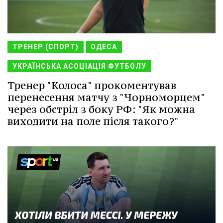
ТРЕНЕР (СПОРТ)
ОДЕСА
УКРАЇНСЬКА АСОЦІАЦІЯ ФУТБОЛУ
Тренер "Колоса" прокоментував
перенесення матчу з "Чорноморцем"
через обстріл з боку РФ: "Як можна
виходити на поле після такого?"