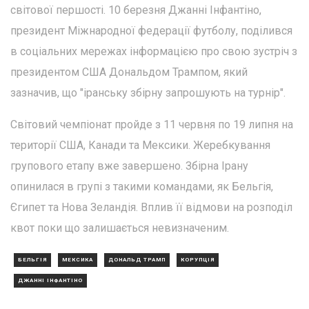
світової першості. 10 березня Джанні Інфантіно,
президент Міжнародної федерації футболу, поділився
в соціальних мережах інформацією про свою зустріч з
президентом США Дональдом Трампом, який
зазначив, що "іранську збірну запрошують на турнір".
Світовий чемпіонат пройде з 11 червня по 19 липня на
території США, Канади та Мексики. Жеребкування
групового етапу вже завершено. Збірна Ірану
опинилася в групі з такими командами, як Бельгія,
Єгипет та Нова Зеландія. Вплив її відмови на розподіл
квот поки що залишається невизначеним.
БЕЛЬГІЯ
МЕКСИКА
ДОНАЛЬД ТРАМП
КОРУПЦІЯ
ДЖАННІ ІНФАНТІНО