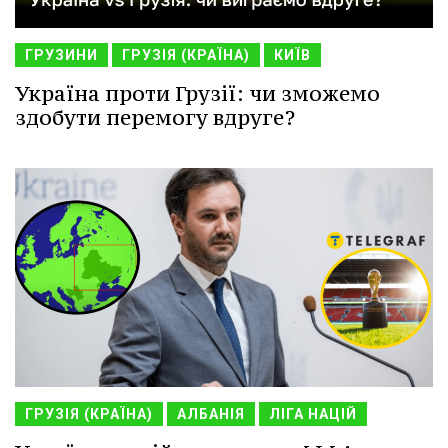
ГРУЗИНИ
ГРУЗІЯ (КРАЇНА)
КИЇВ
Україна проти Грузії: чи зможемо
здобути перемогу вдруге?
ГРУЗІЯ (КРАЇНА)
АЛБАНІЯ
ЛІГА НАЦІЙ