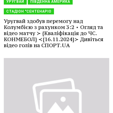
УРУГВАЙ
ПІВДЕННА АМЕРИКА
СТАДІОН "СЕНТЕНАРІО
Уругвай здобув перемогу над
Колумбією з рахунком 3:2 ⋆ Огляд та
відео матчу ≻ {Кваліфікація до ЧС.
КОНМЕБОЛ} ≺{16.11.2024}≻ Дивіться
відео голів на СПОРТ.UA