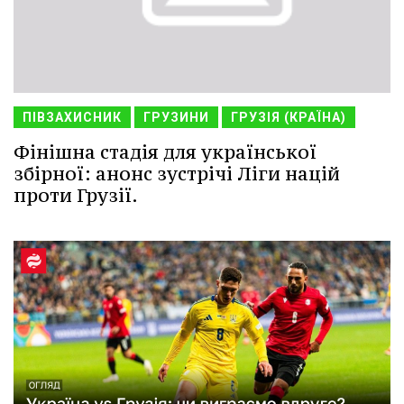
ПІВЗАХИСНИК
ГРУЗИНИ
ГРУЗІЯ (КРАЇНА)
Фінішна стадія для української
збірної: анонс зустрічі Ліги націй
проти Грузії.