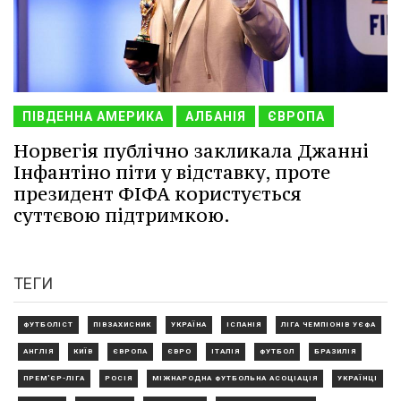
ПІВДЕННА АМЕРИКА
АЛБАНІЯ
ЄВРОПА
Норвегія публічно закликала Джанні
Інфантіно піти у відставку, проте
президент ФІФА користується
суттєвою підтримкою.
ТЕГИ
ФУТБОЛІСТ
ПІВЗАХИСНИК
УКРАЇНА
ІСПАНІЯ
ЛІГА ЧЕМПІОНІВ УЄФА
АНГЛІЯ
КИЇВ
ЄВРОПА
ЄВРО
ІТАЛІЯ
ФУТБОЛ
БРАЗИЛІЯ
ПРЕМ'ЄР-ЛІГА
РОСІЯ
МІЖНАРОДНА ФУТБОЛЬНА АСОЦІАЦІЯ
УКРАЇНЦІ