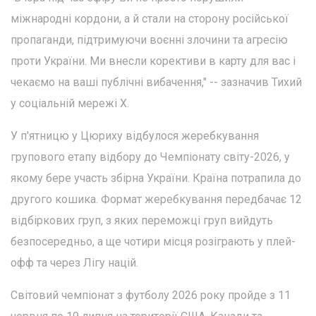
міжнародні кордони, а й стали на сторону російської
пропаганди, підтримуючи воєнні злочини та агресію
проти України. Ми внесли корективи в карту для вас і
чекаємо на ваші публічні вибачення," -- зазначив Тихий
у соціальній мережі Х.
У п'ятницю у Цюриху відбулося жеребкування
групового етапу відбору до Чемпіонату світу-2026, у
якому бере участь збірна України. Країна потрапила до
другого кошика. Формат жеребкування передбачає 12
відбіркових груп, з яких переможці груп вийдуть
безпосередньо, а ще чотири місця розіграють у плей-
офф та через Лігу націй.
Світовий чемпіонат з футболу 2026 року пройде з 11