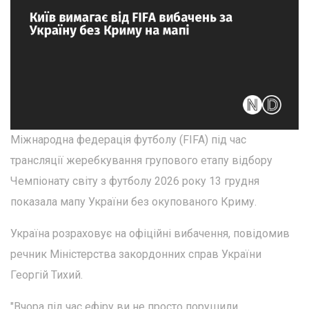
Міжнародна федерація футболу (FIFA) під час
трансляції жеребкування групового етапу відбору
Чемпіонату світу з футболу 2026 року 13 грудня
показала мапу України без окупованого Криму.
Україна розраховує на офіційні вибачення, повідомив
речник Міністерства закордонних справ України
Георгій Тихий.
"Вчора під час ефіру ви не просто порушили