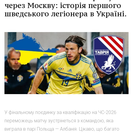
через Москву: історія першого
шведського легіонера в Україні.
У фінальному поєдинку за кваліфікацію на ЧС-2026
переможець матчу зустрінеться з командою, яка
виграла в парі Польща — Албанія. Цікаво, що багато