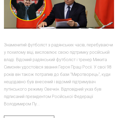
Знаменитий футболіст з радянських часів, перебуваючи
у похилому віці, висловлює свою підтримку російській
владі. Відомий радянський футболіст і тренер Микита
Симонян удостоївся звання Героя Праці Росії. У свої 98
років він також потрапив до бази "Миротворець", куди
нещодавно був внесений і відомий підтримувач
путінського режиму Овечкін. Відповідний указ був
підписаний президентом Російської Федерації
Володимиром Пу...