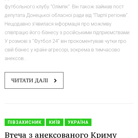
футбольного клубу "Олімпік". Він також займав пост
депутата Донецької обласної ради від "Партії регіонів".
Нещодавно з'явилася інформація про можливу
співпрацю його бізнесу з російськими підприємствами.
У розмові з "Футбол 24" він прокоментував чутки про
свій бізнес у країні-агресорі, зокрема в тимчасово
анексов...
ЧИТАТИ ДАЛІ
ПІВЗАХИСНИК
КИЇВ
УКРАЇНА
Втеча з анексованого Криму