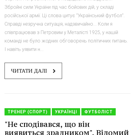
Збройні сили України під час бойових дій, у складі
російської армії. Ці слова цитує "Український футбол".
Справді незручна ситуація, надзвичайно... Коли я
співпрацював з Петровим у Металісті 1925, у нашій
команді не було жодних обговорень політичних питань.
І навіть уявити н...
ЧИТАТИ ДАЛІ
ТРЕНЕР (СПОРТ)
УКРАЇНЦІ
ФУТБОЛІСТ
"Не сподівався, що він
виявиться зрадником". Відомий