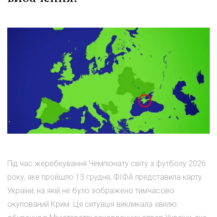
Під час жеребкування Чемпіонату світу з футболу 2026
року, яке пройшло 13 грудня, ФІФА представила карту
України, на якій не було зображено тимчасово
окупований Крим. Ця ситуація викликала хвилю