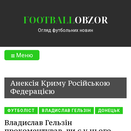
FOOTBALL
OBZOR
Огляд футбольних новин
Меню
Анексія Криму Російською
Федерацією
ФУТБОЛІСТ
ВЛАДИСЛАВ ГЕЛЬЗІН
ДОНЕЦЬК
Владислав Гельзін
прокоментував, чи є у нього