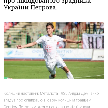
про ліквідованого зрадника
України Петрова.
Колишній наставник Металіста 1925 Андрій Демченко
згадує про співпрацю зі своїм колишнім гравцем
Сергієм Петровим, якого нещодавно ліквідували