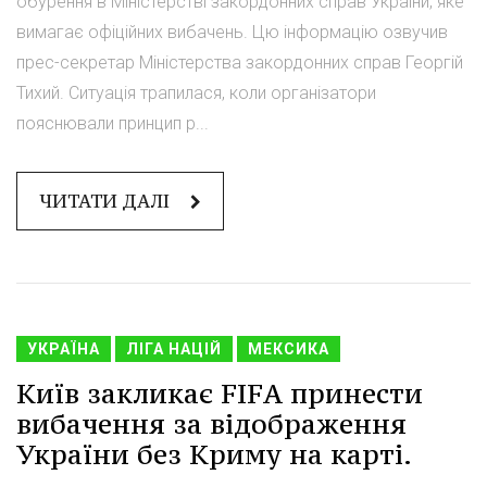
обурення в Міністерстві закордонних справ України, яке
вимагає офіційних вибачень. Цю інформацію озвучив
прес-секретар Міністерства закордонних справ Георгій
Тихий. Ситуація трапилася, коли організатори
пояснювали принцип р...
ЧИТАТИ ДАЛІ
УКРАЇНА
ЛІГА НАЦІЙ
МЕКСИКА
Київ закликає FIFA принести
вибачення за відображення
України без Криму на карті.