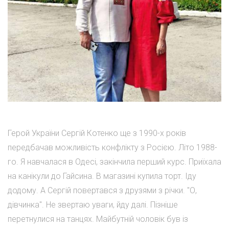
Герой України Сергій Котенко ще з 1990-х років
передбачав можливість конфлікту з Росією. Літо 1988-
го. Я навчалася в Одесі, закінчила перший курс. Приїхала
на канікули до Гайсина. В магазині купила торт. Іду
додому. А Сергій повертався з друзями з річки. "О,
дівчинка". Не звертаю уваги, йду далі. Пізніше
перетнулися на танцях. Майбутній чоловік був із