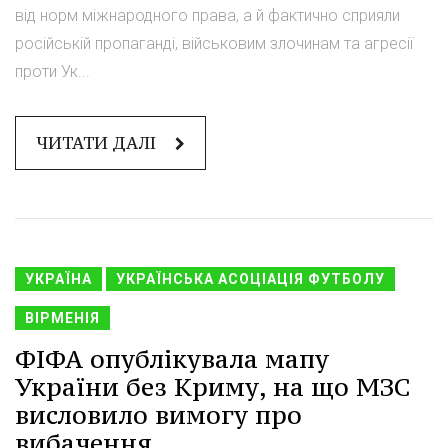
від норм міжнародного права, а й фактично сприяли
російській пропаганді, військовим злочинам та агресії
проти Ук...
ЧИТАТИ ДАЛІ
УКРАЇНА
УКРАЇНСЬКА АСОЦІАЦІЯ ФУТБОЛУ
ВІРМЕНІЯ
ФІФА опублікувала мапу
України без Криму, на що МЗС
висловило вимогу про
вибачення.