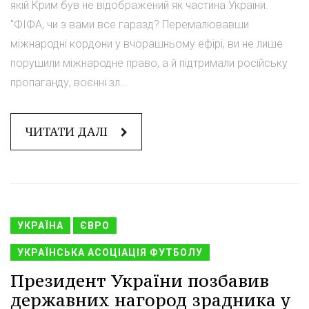
якій Крим був не відображений як частина України.
"ФІФА, чи з вами все гаразд? Перемалювавши
міжнародні кордони у вчорашньому ефірі, ви не лише
порушили міжнародне право, а й підтримали російську
пропаганду, воєнні зл...
ЧИТАТИ ДАЛІ
УКРАЇНА
ЄВРО
УКРАЇНСЬКА АСОЦІАЦІЯ ФУТБОЛУ
Президент України позбавив
державних нагород зрадника у