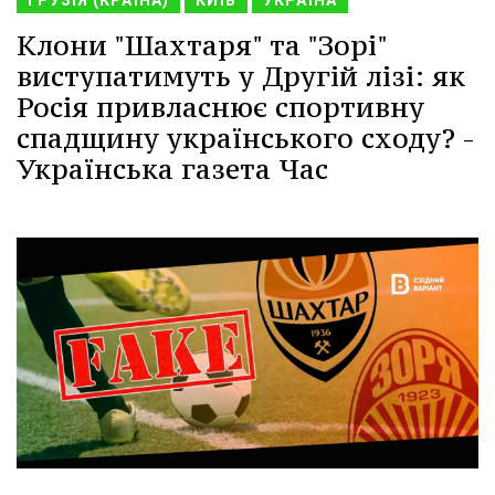
ГРУЗІЯ (КРАЇНА)
КИЇВ
УКРАЇНА
Клони "Шахтаря" та "Зорі"
виступатимуть у Другій лізі: як
Росія привласнює спортивну
спадщину українського сходу? -
Українська газета Час