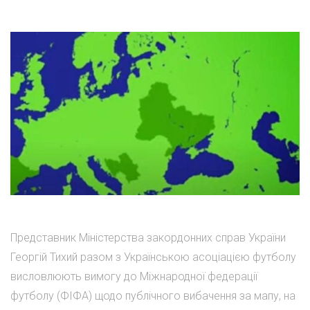
Представник Міністерства закордонних справ України
Георгій Тихий разом з Українською асоціацією футболу
висловлюють вимогу до Міжнародної федерації
футболу (ФІФА) щодо публічного вибачення за мапу, на