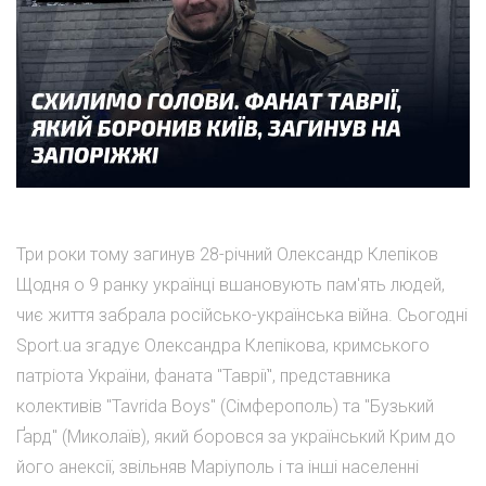
Три роки тому загинув 28-річний Олександр Клепіков
Щодня о 9 ранку українці вшановують пам'ять людей,
чиє життя забрала російсько-українська війна. Сьогодні
Sport.ua згадує Олександра Клепікова, кримського
патріота України, фаната "Таврії", представника
колективів "Tavrida Boys" (Сімферополь) та "Бузький
Ґард" (Миколаїв), який боровся за український Крим до
його анексії, звільняв Маріуполь і та інші населенні