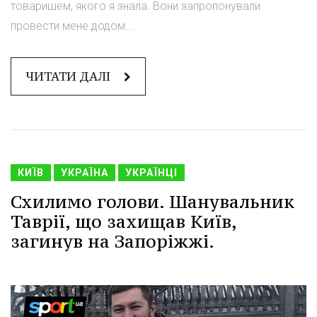
товаришем, якого я знала. Вони запропонували
провести мене додом...
ЧИТАТИ ДАЛІ
КИЇВ
УКРАЇНА
УКРАЇНЦІ
Схилимо голови. Шанувальник
Таврії, що захищав Київ,
загинув на Запоріжжі.