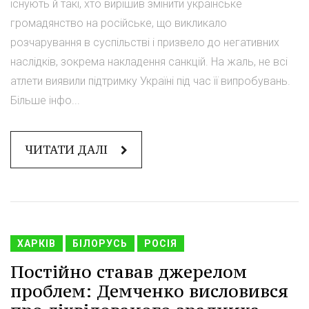
існують й такі, хто вирішив змінити українське
громадянство на російське, що викликало
розчарування в суспільстві і призвело до негативних
наслідків, зокрема накладення санкцій. На жаль, не всі
атлети виявили підтримку Україні під час її випробувань.
Більше інфо...
ЧИТАТИ ДАЛІ
ХАРКІВ
БІЛОРУСЬ
РОСІЯ
Постійно ставав джерелом
проблем: Демченко висловився