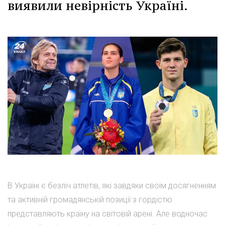
виявили невірність Україні.
В Україні є безліч атлетів, які завдяки своїм досягненням
та активній громадянській позиції з гордістю
представляють країну на світовій арені. Але водночас