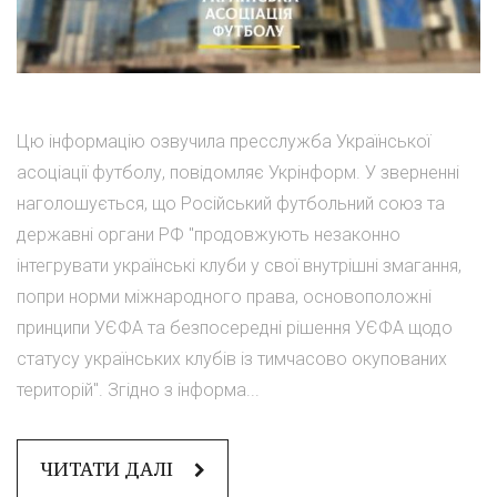
Цю інформацію озвучила пресслужба Української
асоціації футболу, повідомляє Укрінформ. У зверненні
наголошується, що Російський футбольний союз та
державні органи РФ "продовжують незаконно
інтегрувати українські клуби у свої внутрішні змагання,
попри норми міжнародного права, основоположні
принципи УЄФА та безпосередні рішення УЄФА щодо
статусу українських клубів із тимчасово окупованих
територій". Згідно з інформа...
ЧИТАТИ ДАЛІ