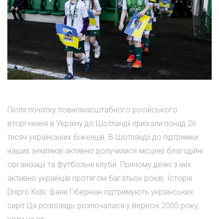
Після початку повномасштабного російського
вторгнення в Україну до Шотландії приїхали понад 26
тисяч українських біженців. В Шотландії до підтримки
наших земляків активно долучилися місцеві благодійні
організації та футбольні клуби. Причому деякі з них
активно українців протягом багатьох років. Історія
Dnipro Kids: фани Гіберніан підтримують українських
сиріт Ця розповідь розпочалася у вересні 2005 року,