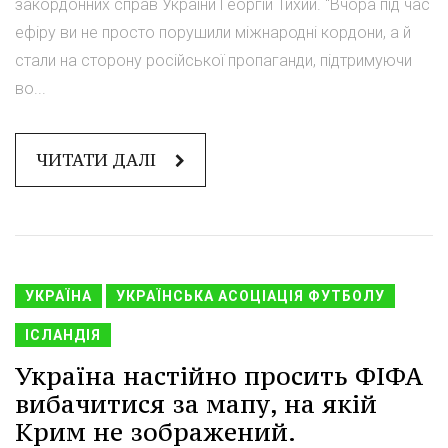
закордонних справ України Георгій Тихий. "Вчора під час
ефіру ви не просто порушили міжнародні кордони, а й
стали на сторону російської пропаганди, підтримуючи
во...
ЧИТАТИ ДАЛІ
УКРАЇНА
УКРАЇНСЬКА АСОЦІАЦІЯ ФУТБОЛУ
ІСЛАНДІЯ
Україна настійно просить ФІФА
вибачитися за мапу, на якій
Крим не зображений.