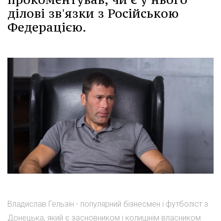
ділові зв'язки з Російською
Федерацією.
Владислав Гельзін - популярний бізнесмен і футболіст з
Донецька, який є засновником і колишнім власником