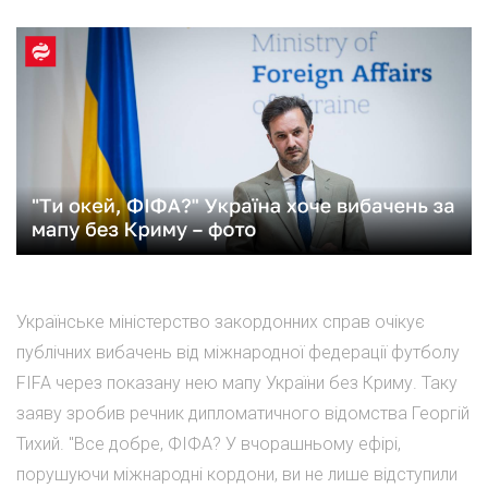
Українське міністерство закордонних справ очікує
публічних вибачень від міжнародної федерації футболу
FIFA через показану нею мапу України без Криму. Таку
заяву зробив речник дипломатичного відомства Георгій
Тихий. "Все добре, ФІФА? У вчорашньому ефірі,
порушуючи міжнародні кордони, ви не лише відступили