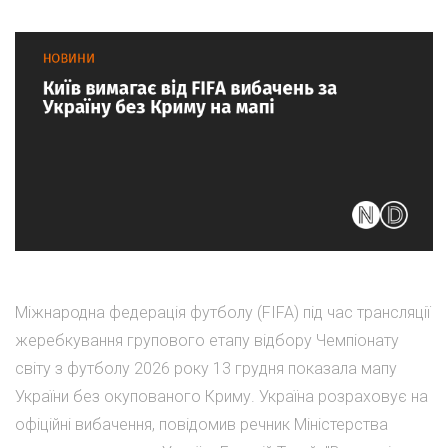
Міжнародна федерація футболу (FIFA) під час трансляції
жеребкування групового етапу відбору Чемпіонату
світу з футболу 2026 року 13 грудня показала мапу
України без окупованого Криму. Україна розраховує на
офіційні вибачення, повідомив речник Міністерства