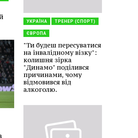
й
УКРАЇНА
ТРЕНЕР (СПОРТ)
ЄВРОПА
"Ти будеш пересуватися
на інвалідному візку":
колишня зірка
"Динамо" поділився
причинами, чому
відмовився від
алкоголю.
а