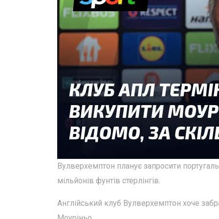
Вулверхемптон планує запросити португаль
мільйонів фунтів стерлінгів.
Англійський клуб Вулверхемптон хоче забр
Моуріньо.