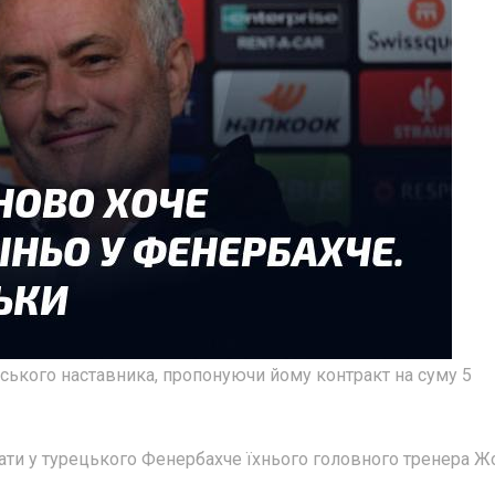
ського наставника, пропонуючи йому контракт на суму 5
ати у турецького Фенербахче їхнього головного тренера Ж