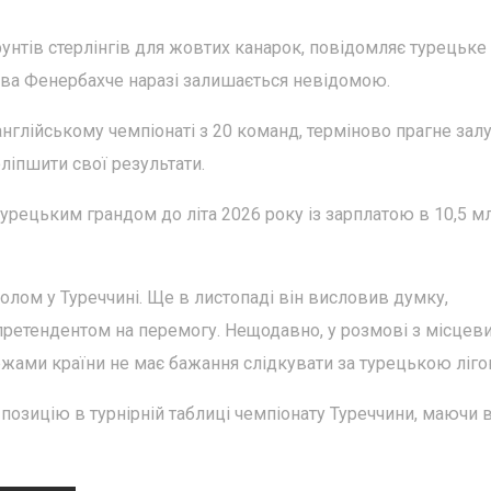
унтів стерлінгів для жовтих канарок, повідомляє турецьке
цтва Фенербахче наразі залишається невідомою.
нглійському чемпіонаті з 20 команд, терміново прагне зал
ліпшити свої результати.
турецьким грандом до літа 2026 року із зарплатою в 10,5 м
лом у Туреччині. Ще в листопаді він висловив думку,
претендентом на перемогу. Нещодавно, у розмові з місцев
межами країни не має бажання слідкувати за турецькою ліго
озицію в турнірній таблиці чемпіонату Туреччини, маючи 