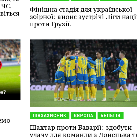
 ЧС.
Фінішна стадія для української
віться
збірної: анонс зустрічі Ліги наці
проти Грузії.
ПІВЗАХИСНИК
ЄВРОПА
БЕЛЬГІЯ
емо
Шахтар проти Баварії: здобути
удачу для команди з Донецька т