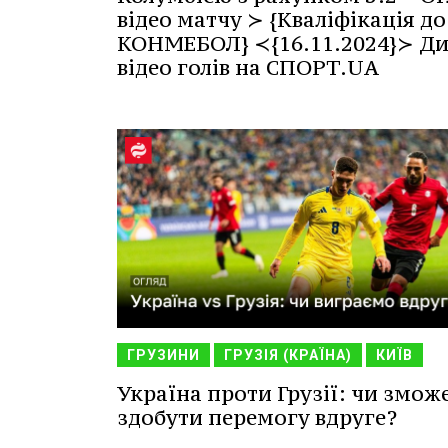
відео матчу ≻ {Кваліфікація до
КОНМЕБОЛ} ≺{16.11.2024}≻ Ди
відео голів на СПОРТ.UA
ГРУЗИНИ
ГРУЗІЯ (КРАЇНА)
КИЇВ
Україна проти Грузії: чи змож
здобути перемогу вдруге?