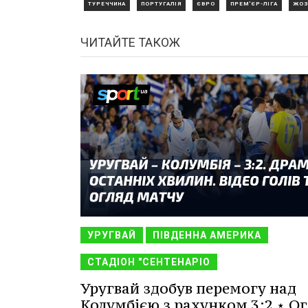
ТУРЕЧЧИНА
ПОРТУГАЛІЯ
ЄВРО
ПРЕМ'ЄР-ЛІГА
ЖОЗ
ЧИТАЙТЕ ТАКОЖ
УРУГВАЙ
ПІВДЕННА АМЕРИКА
СТАДІОН "СЕНТЕНАРІО
Уругвай здобув перемогу над
Колумбією з рахунком 3:2 ⋆ Ог