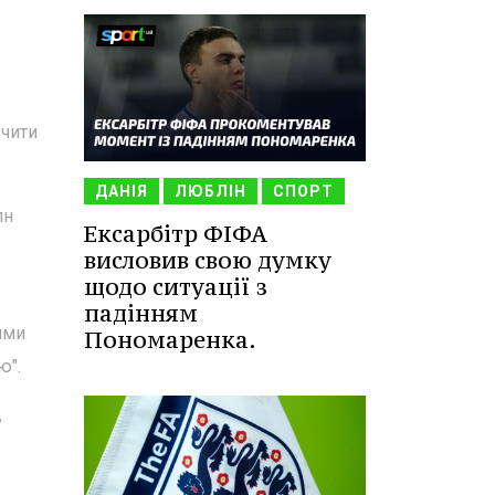
учити
ДАНІЯ
ЛЮБЛІН
СПОРТ
лн
Ексарбітр ФІФА
висловив свою думку
щодо ситуації з
падінням
ими
Пономаренка.
ю".
в