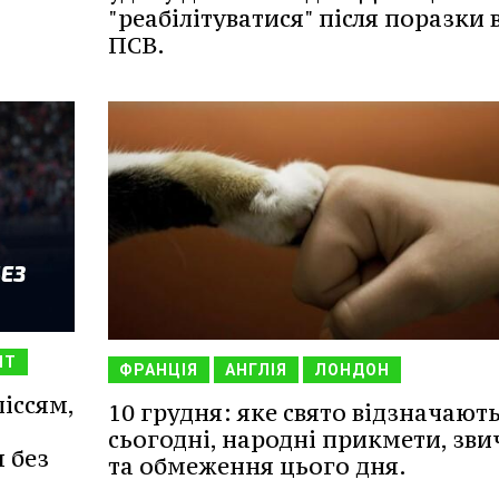
"реабілітуватися" після поразки 
ПСВ.
НТ
ФРАНЦІЯ
АНГЛІЯ
ЛОНДОН
іссям,
10 грудня: яке свято відзначают
сьогодні, народні прикмети, зви
 без
та обмеження цього дня.