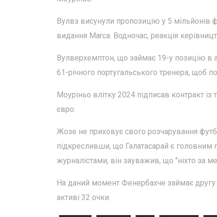
Вулвз висунули пропозицію у 5 мільйонів ф
видання Marca. Водночас, реакція керівни
Вулверхемптон, що займає 19-у позицію в а
61-річного португальського тренера, щоб по
Моуріньо влітку 2024 підписав контракт із 
євро.
Жозе не приховує свого розчарування футбо
підкресливши, що Галатасарай є головним 
журналістами, він зауважив, що "ніхто за 
На даний момент Фенербахче займає другу п
активі 32 очки.