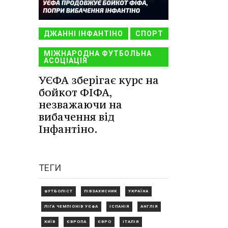
ДЖАННІ ІНФАНТІНО
СПОРТ
МІЖНАРОДНА ФУТБОЛЬНА
АСОЦІАЦІЯ
УЄФА зберігає курс на
бойкот ФІФА,
незважаючи на
вибачення від
Інфантіно.
ТЕГИ
ФУТБОЛІСТ
ПІВЗАХИСНИК
УКРАЇНА
ЛІГА ЧЕМПІОНІВ УЄФА
ІСПАНІЯ
АНГЛІЯ
КИЇВ
ЄВРОПА
ЄВРО
ІТАЛІЯ