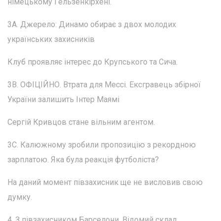
німецькому Гельзенкірхені.
3А. Джерело: Динамо обирає з двох молодих
українських захисників
Клуб проявляє інтерес до Крупського та Сича.
3В. ОФІЦІЙНО. Втрата для Мессі. Ексгравець збірної
України залишить Інтер Маямі
Сергій Кривцов стане вільним агентом.
3С. Калюжному зробили пропозицію з рекордною
зарплатою. Яка була реакція футболіста?
На даний момент півзахисник ще не висловив свою
думку.
4. З півзахисником Барселони. Відомий склад