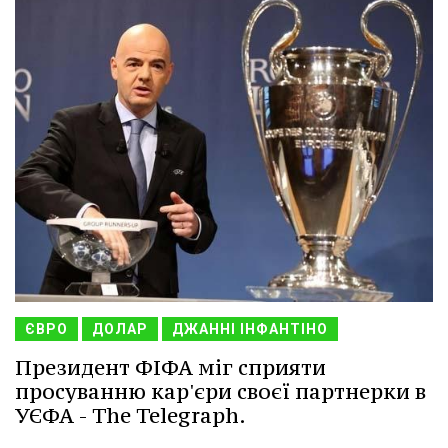
ЄВРО
ДОЛАР
ДЖАННІ ІНФАНТІНО
Президент ФІФА міг сприяти
просуванню кар'єри своєї партнерки в
УЄФА - The Telegraph.