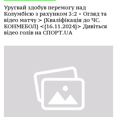
Уругвай здобув перемогу над
Колумбією з рахунком 3:2 ⋆ Огляд та
відео матчу ≻ {Кваліфікація до ЧС.
КОНМЕБОЛ} ≺{16.11.2024}≻ Дивіться
відео голів на СПОРТ.UA