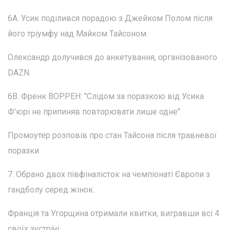
6А. Усик поділився порадою з Джейком Полом після
його тріумфу над Майком Тайсоном.
Олександр долучився до анкетування, організованого
DAZN.
6В. Френк ВОРРЕН: "Слідом за поразкою від Усика
Ф'юрі не припиняв повторювати лише одне".
Промоутер розповів про стан Тайсона після травневої
поразки
7. Обрано двох півфіналісток на чемпіонаті Європи з
гандболу серед жінок.
Франція та Угорщина отримали квитки, вигравши всі 4
своїх зустрічі.