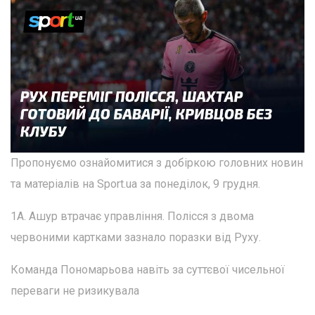
Пропонуємо ознайомитися з добіркою головних новин
та матеріалів на Sport.ua за понеділок, 9 грудня.
1А. Ашур втрачає управління. Полісся з двома
червоними картками зазнало поразки від Руху.
Команда Пономарьова навіть за суттєвої чисельної
переваги не ризикувала