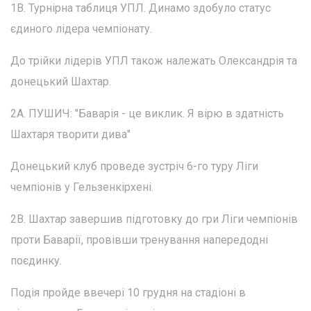
1В. Турнірна таблиця УПЛ. Динамо здобуло статус
єдиного лідера чемпіонату.
До трійки лідерів УПЛ також належать Олександрія та
донецький Шахтар.
2А. ПУШИЧ: "Баварія - це виклик. Я вірю в здатність
Шахтаря творити дива"
Донецький клуб проведе зустріч 6-го туру Ліги
чемпіонів у Гельзенкірхені.
2В. Шахтар завершив підготовку до гри Ліги чемпіонів
проти Баварії, провівши тренування напередодні
поєдинку.
Подія пройде ввечері 10 грудня на стадіоні в