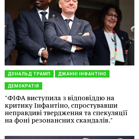
ДОНАЛЬД ТРАМП
ДЖАННІ ІНФАНТІНО
ДЕМОКРАТІЯ
"ФІФА виступила з відповіддю на
критику Інфантіно, спростувавши
неправдиві твердження та спекуляції
на фоні резонансних скандалів."