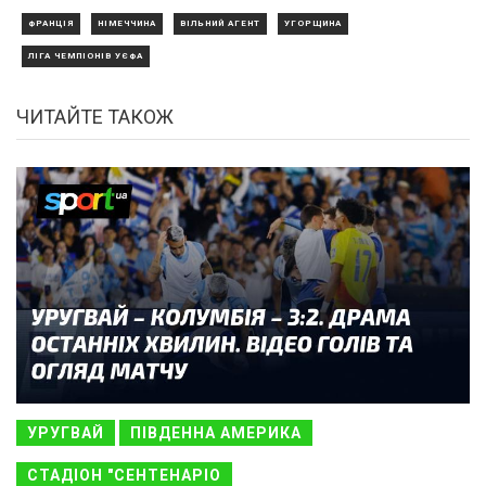
ФРАНЦІЯ
НІМЕЧЧИНА
ВІЛЬНИЙ АГЕНТ
УГОРЩИНА
ЛІГА ЧЕМПІОНІВ УЄФА
ЧИТАЙТЕ ТАКОЖ
УРУГВАЙ
ПІВДЕННА АМЕРИКА
СТАДІОН "СЕНТЕНАРІО