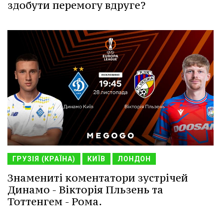
здобути перемогу вдруге?
ГРУЗІЯ (КРАЇНА)
КИЇВ
ЛОНДОН
Знамениті коментатори зустрічей
Динамо - Вікторія Пльзень та
Тоттенгем - Рома.