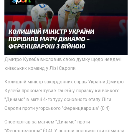
Дмитро Кулеба висловив свою думку щодо невдачі
київських команд у Лізі Європи.
Колишній міністр закордонних справ України Дмитро
Кулеба прокоментував ганебну поразку київського
"Динамо" в матчі 4-го туру основного етапу Ліги
Європи проти угорського "Ференцвароша" (0:4):
Спостерігав за матчем "Динамо" проти
"Ференцвароша" (0:4). У першій половині гри команда