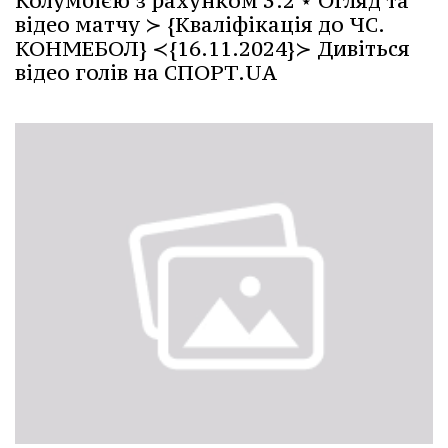
Колумбією з рахунком 3:2 ⋆ Огляд та
відео матчу ≻ {Кваліфікація до ЧС.
КОНМЕБОЛ} ≺{16.11.2024}≻ Дивіться
відео голів на СПОРТ.UA