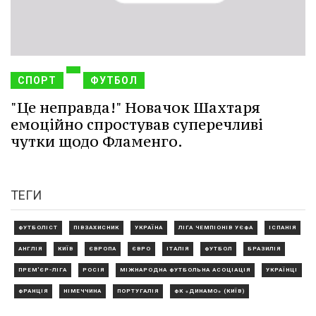
СПОРТ
ФУТБОЛ
"Це неправда!" Новачок Шахтаря
емоційно спростував суперечливі
чутки щодо Фламенго.
ТЕГИ
ФУТБОЛІСТ
ПІВЗАХИСНИК
УКРАЇНА
ЛІГА ЧЕМПІОНІВ УЄФА
ІСПАНІЯ
АНГЛІЯ
КИЇВ
ЄВРОПА
ЄВРО
ІТАЛІЯ
ФУТБОЛ
БРАЗИЛІЯ
ПРЕМ'ЄР-ЛІГА
РОСІЯ
МІЖНАРОДНА ФУТБОЛЬНА АСОЦІАЦІЯ
УКРАЇНЦІ
ФРАНЦІЯ
НІМЕЧЧИНА
ПОРТУГАЛІЯ
ФК «ДИНАМО» (КИЇВ)