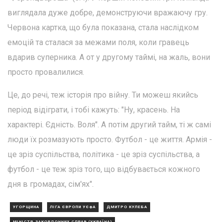
виглядала дуже добре, демонструючи вражаючу гру.
Червона картка, що була показана, стала наслідком
емоцій та сталася за межами поля, коли гравець
вдарив суперника. А от у другому таймі, на жаль, вони
просто провалилися.
Це, до речі, теж історія про війну. Ти можеш якийсь
період відіграти, і тобі кажуть: "Ну, красень. На
характері. Єдність. Воля". А потім другий тайм, ті ж самі
люди їх розмазують просто. Футбол - це життя. Армія -
це зріз суспільства, політика - це зріз суспільства, а
футбол - це теж зріз того, що відбувається кожного
дня в громадах, сім'ях".
УГОРЩИНА
ЛІГА ЄВРОПИ УЄФА
ДМИТРО КУЛЕБА
МІНІСТР ЗАКОРДОННИХ СПРАВ (УКРАЇНА)