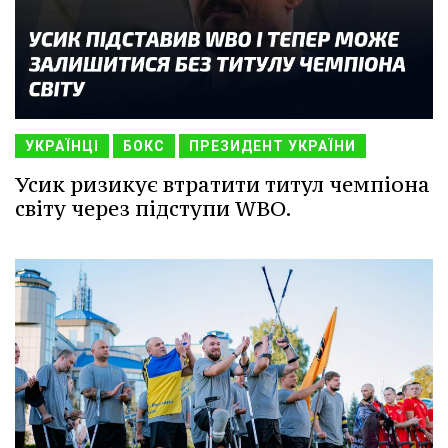
УКРАЇНЦІ
БОКС
ПРЕЗИДЕНТ УКРАЇНИ
Усик ризикує втратити титул чемпіона
світу через підступи WBO.