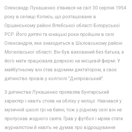
Олександр Лукашенко з'явився на світ 30 серпня 1954
року в селищі Копись, що розташоване в
Оршанському районі Вітебської області Білоруської
РСР. Його дитячі та юнацькі роки пройшли в селі
Олександрія, яке знаходиться в Шкловському районі
Могилівської області. Він був вихований без батька, а
його мати працювала дояркою на місцевій фермі. У
майбутньому він став відомим диктатором, а своє
дитинство провів у колгоспі "Дніпровський".
З дитинства Лукашенко проявляв бунтарський
характер і навіть стояв на обліку у міліції. Навчався у
музичній школі грі на баяні, тож у рідному селі він не
пропускав жодного свята. Грав у футбол і мріяв стати
журналістом й навіть не думав про відрощування