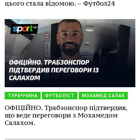
цього стала відомою. – Футбол24
ТУРЕЧЧИНА
ФУТБОЛІСТ
МОХАМЕД САЛАХ
ОФІЦІЙНО. Трабзонспор підтвердив,
що веде переговори з Мохамедом
Салахом.