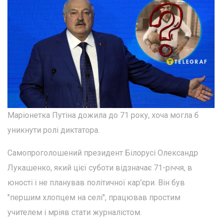
Маріонетка Путіна дожила до 71 року, хоча могла б
уникнути ролі диктатора.
Самопроголошений президент Білорусі Олександр
Лукашенко, який цієї суботи відзначає 71-річчя, в
юності і не планував політичної кар'єри. Він був
"першим хлопцем на селі", працював простим
учителем і мріяв стати журналістом.