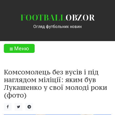
FOOTBALL
OBZOR
Огляд футбольних новин
Меню
Комсомолець без вусів і під
наглядом міліції: яким був
Лукашенко у свої молоді роки
(фото)