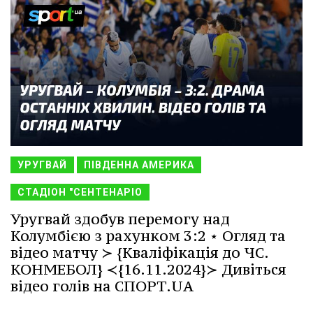
УРУГВАЙ
ПІВДЕННА АМЕРИКА
СТАДІОН "СЕНТЕНАРІО
Уругвай здобув перемогу над
Колумбією з рахунком 3:2 ⋆ Огляд та
відео матчу ≻ {Кваліфікація до ЧС.
КОНМЕБОЛ} ≺{16.11.2024}≻ Дивіться
відео голів на СПОРТ.UA