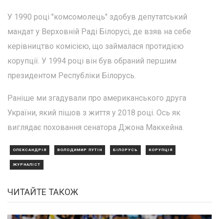
У 1990 році "комсомолець" здобув депутатський
мандат у Верховній Раді Білорусі, де взяв на себе
керівництво комісією, що займалася протидією
корупції. У 1994 році він був обраний першим
президентом Республіки Білорусь.
Раніше ми згадували про американського друга
України, який пішов з життя у 2018 році. Ось як
виглядає поховання сенатора Джона Маккейна.
ОЛЕКСАНДРІЯ
ВОЛОДИМИР ПУТІН
БІЛОРУСЬ
КОРУПЦІЯ
ЖУРНАЛІСТ
ЧИТАЙТЕ ТАКОЖ