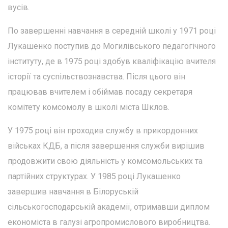
вусів.
По завершенні навчання в середній школі у 1971 році
Лукашенко поступив до Могилівського педагогічного
інституту, де в 1975 році здобув кваліфікацію вчителя
історії та суспільствознавства. Після цього він
працював вчителем і обіймав посаду секретаря
комітету комсомолу в школі міста Шклов.
У 1975 році він проходив службу в прикордонних
військах КДБ, а після завершення служби вирішив
продовжити свою діяльність у комсомольських та
партійних структурах. У 1985 році Лукашенко
завершив навчання в Білоруській
сільськогосподарській академії, отримавши диплом
економіста в галузі агропромислового виробництва.