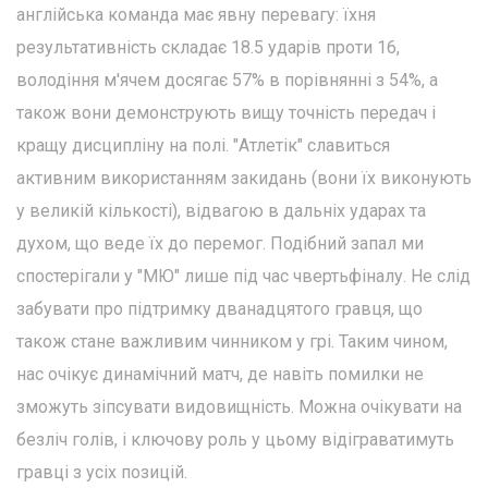
англійська команда має явну перевагу: їхня
результативність складає 18.5 ударів проти 16,
володіння м'ячем досягає 57% в порівнянні з 54%, а
також вони демонструють вищу точність передач і
кращу дисципліну на полі. "Атлетік" славиться
активним використанням закидань (вони їх виконують
у великій кількості), відвагою в дальніх ударах та
духом, що веде їх до перемог. Подібний запал ми
спостерігали у "МЮ" лише під час чвертьфіналу. Не слід
забувати про підтримку дванадцятого гравця, що
також стане важливим чинником у грі. Таким чином,
нас очікує динамічний матч, де навіть помилки не
зможуть зіпсувати видовищність. Можна очікувати на
безліч голів, і ключову роль у цьому відіграватимуть
гравці з усіх позицій.