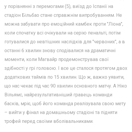
у порівнянні з перемогами (5), виїзд до Іспанії на
стадіон Більбао стане справжнім випробуванням. Не
можна забувати про емоційний камбек проти "Ліона",
коли спочатку всі очікували на серію пенальті, потім
готувалися до невтішних наслідків для "червоних", а в
останні 6 хвилин знову сподівалися на драматичні
моменти, коли Магвайр продемонстрував свої
здібності у грі головою. І все це сталося протягом двох
додаткових таймів по 15 хвилин. Що ж, важко уявити,
що нас чекає під час 90 хвилин основного матчу. А Ніко
Вільямс, найрезультативніший гравець команди
басків, мріє, щоб його команда реалізувала свою мету
– вийти у фінал на домашньому стадіоні та підняти
трофей перед своїми вболівальниками.