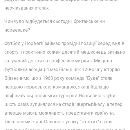
неочікуваних етапах.
Чий чудо відбудеться сьогодні: британське чи
норвезьке?
Футбол у Норвегії займає провідні позиції серед видів
спорту, і практично кожен десятий мешканець активно
залучений до гри на професійному рівні. Місцева
футбольна асоціація має більш ніж 120-річну історію.
Відзначимо, що з 1960 року команда "Буде" стала
першою норвезькою командою, яка дійшла до
півфіналу європейських турнірів! Норвезькі клуби
шість разів зупинялися на стадії чвертьфіналу, а тепер
вперше мають можливість представити країну на
фінальному етапі. Основою успіху "жовтих" є їхня