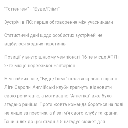
"Тоттенгем" - "Буде/Глімт"
Зустрічі в ЛЄ: перше обговорення між учасниками
Статистичні дані щодо особистих зустрічей: не
відбулося жодних перетинів.
Позиції у внутрішньому чемпіонаті: 16-те місце АПЛ і
2-ге місце норвезької Елітсеріен
Без зайвих слів, "Буде/Глімт" стала яскравою зіркою
Ліги Європи. Англійські клуби прагнуть відновити
свою репутацію, а мотивацію "Атлетіка" вже було
згадано раніше. Проте жовта команда бореться на полі
не лише за престиж, а й за ім'я свого клубу та країни.
Їхній шлях до цієї стадії ЛЄ нагадує сюжет для