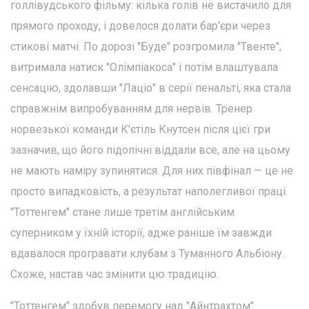
голлівудського фільму: кілька голів не вистачило для
прямого проходу, і довелося долати бар'єри через
стикові матчі. По дорозі "Буде" розгромила "Твенте",
витримала натиск "Олімпіакоса" і потім влаштувала
сенсацію, здолавши "Лаціо" в серії пенальті, яка стала
справжнім випробуванням для нервів. Тренер
норвезької команди К'єтіль Кнутсен після цієї гри
зазначив, що його підопічні віддали все, але на цьому
не мають наміру зупинятися. Для них півфінал — це не
просто випадковість, а результат наполегливої праці.
"Тоттенгем" стане лише третім англійським
суперником у їхній історії, адже раніше їм завжди
вдавалося програвати клубам з Туманного Альбіону.
Схоже, настав час змінити цю традицію.
"Тоттенгем" здобув перемогу над "Айнтрахтом"