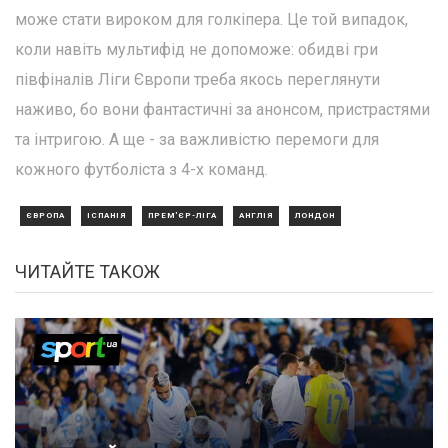
може стати вироком для голкіпера. Це той випадок,
коли навіть мультифід не допоможе: обидві гри
півфіналів Ліги Європи треба якось переглянути
наживо, бо вони фантастичні за анонсом, пристрастями
та інтригою. А ще - за важливістю перемоги для
кожного футболіста з 4-х команд.
ЄВРОПА
ІСПАНІЯ
ПРЕМ'ЄР-ЛІГА
АНГЛІЯ
ЛОНДОН
ЧИТАЙТЕ ТАКОЖ