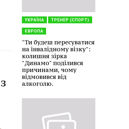
УКРАЇНА
ТРЕНЕР (СПОРТ)
ЄВРОПА
"Ти будеш пересуватися
на інвалідному візку":
колишня зірка
"Динамо" поділився
причинами, чому
відмовився від
 з
алкоголю.
и