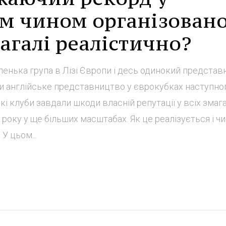
им чином організован
взагалі реалістично?
ленька група в Лізі Європи і десь одинокий представ
ти англійське представництво у єврокубках наступно
і клуби завдали шкоди власній репутації у всіх змага
року у ще більших масштабах. Як це реалізується і чи
У цьом...