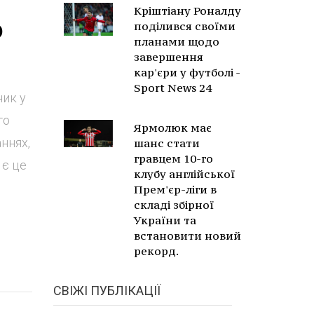
Кріштіану Роналду
о
поділився своїми
планами щодо
завершення
кар'єри у футболі -
Sport News 24
ник у
го
Ярмолюк має
ннях,
шанс стати
гравцем 10-го
 є це
клубу англійської
Прем'єр-ліги в
складі збірної
України та
встановити новий
рекорд.
СВІЖІ ПУБЛІКАЦІЇ