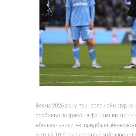
Весна 2026 року принесла неймовірно к
особливо яскраво на фоні наших цинічн
вболівальники, які придбали абонемент
матчі АПЛ безкоштовно. Ця безпрецеден