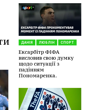
ти
ДАНІЯ
ЛЮБЛІН
СПОРТ
Ексарбітр ФІФА
висловив свою думку
щодо ситуації з
падінням
Пономаренка.