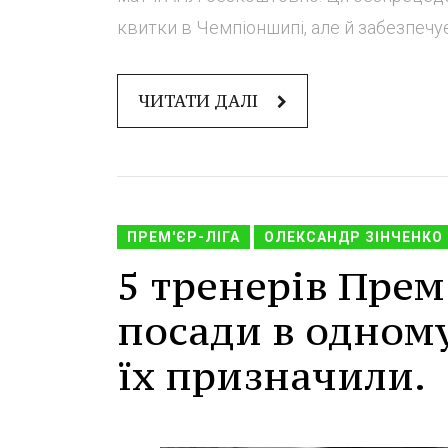
квитки в Чемпіоншипі, але й забезпечує
ЧИТАТИ ДАЛІ
ПРЕМ'ЄР-ЛІГА
ОЛЕКСАНДР ЗІНЧЕНКО 
5 тренерів Прем'
посади в одному
їх призначили.