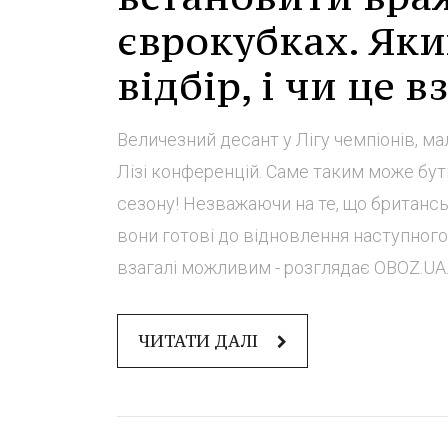
єврокубках. Як
відбір, і чи це 
Величезний десант у Лігу чемпіонів, ма
Лізі конференцій. Саме таким може бу
сезону! Незважаючи на те, що британськ
вони готові до відновлення наступного 
взагалі можливим - розглядає OBOZ.UA. 
ЧИТАТИ ДАЛІ