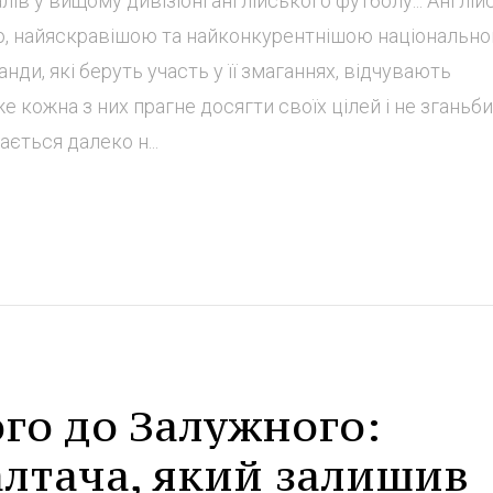
в у вищому дивізіоні англійського футболу... Англій
ю, найяскравішою та найконкурентнішою національн
анди, які беруть участь у її змаганнях, відчувають
е кожна з них прагне досягти своїх цілей і не зганьби
ється далеко н...
го до Залужного:
Балтача, який залишив