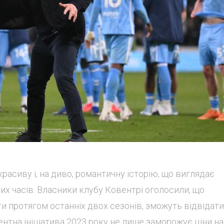
расиву і, на диво, романтичну історію, що виглядає
их часів. Власники клубу Ковентрі оголосили, що
и протягом останніх двох сезонів, зможуть відвідати
тна ініціатива 2023 року не лише заморожує ціни на