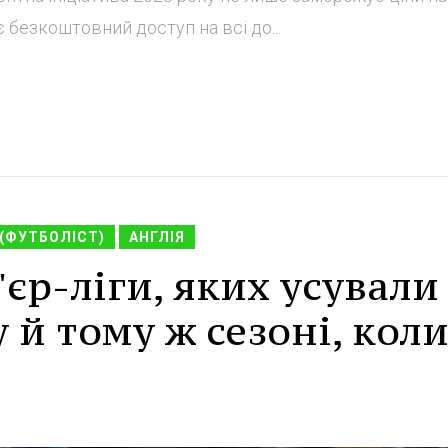
 безкоштовний доступ на всі до...
(ФУТБОЛІСТ)
АНГЛІЯ
єр-ліги, яких усували
 й тому ж сезоні, кол