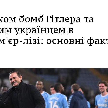
ком бомб Гітлера та
им українцем в
м'єр-лізі: основні фак