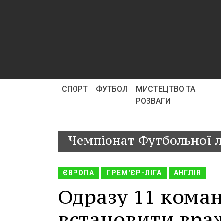
СПОРТ
ФУТБОЛ
МИСТЕЦТВО ТА
РОЗВАГИ
Чемпіонат Футбольної л
ЄВРОПА
ПРЕМ'ЄР-ЛІГА
АНГЛІЯ
Одразу 11 коман
встановити вра