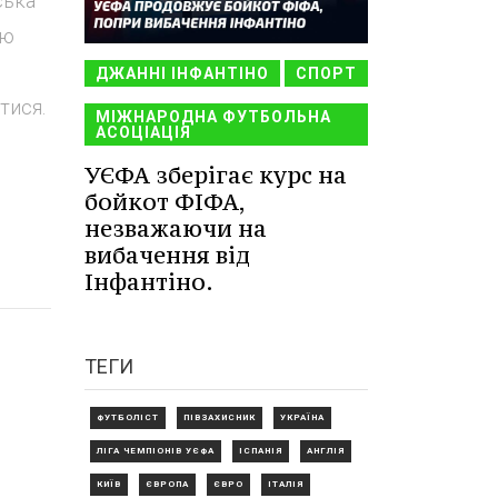
ська
ою
ДЖАННІ ІНФАНТІНО
СПОРТ
тися.
МІЖНАРОДНА ФУТБОЛЬНА
АСОЦІАЦІЯ
УЄФА зберігає курс на
бойкот ФІФА,
незважаючи на
вибачення від
Інфантіно.
ТЕГИ
ФУТБОЛІСТ
ПІВЗАХИСНИК
УКРАЇНА
ЛІГА ЧЕМПІОНІВ УЄФА
ІСПАНІЯ
АНГЛІЯ
КИЇВ
ЄВРОПА
ЄВРО
ІТАЛІЯ