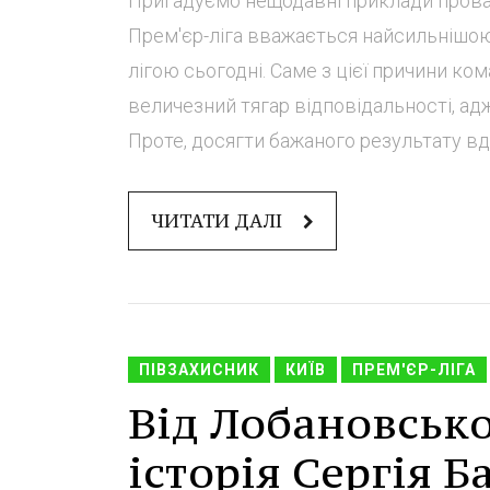
Пригадуємо нещодавні приклади провалі
Прем'єр-ліга вважається найсильнішо
лігою сьогодні. Саме з цієї причини ком
величезний тягар відповідальності, адж
Проте, досягти бажаного результату вда
ЧИТАТИ ДАЛІ
ПІВЗАХИСНИК
КИЇВ
ПРЕМ'ЄР-ЛІГА
Від Лобановсько
історія Сергія 