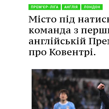
ПРЕМ'ЄР-ЛІГА
АНГЛІЯ
ЛОНДОН
Місто під натис
команда з перш
англійській Пре
про Ковентрі.