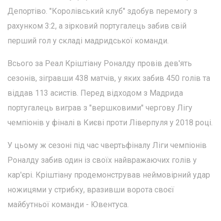
Депортіво. "Королівський клуб" здобув перемогу з
рахунком 3:2, а зірковий португалець забив свій
перший гол у складі мадридської команди.
Всього за Реал Кріштіану Роналду провів дев'ять
сезонів, зігравши 438 матчів, у яких забив 450 голів та
віддав 113 асистів. Перед відходом з Мадрида
португалець виграв з "вершковими" чергову Лігу
чемпіонів у фіналі в Києві проти Ліверпуля у 2018 році.
У цьому ж сезоні під час чвертьфіналу Ліги чемпіонів
Роналду забив один із своїх найвражаючих голів у
кар'єрі. Кріштіану продемонстрував неймовірний удар
ножицями у стрибку, вразивши ворота своєї
майбутньої команди - Ювентуса.