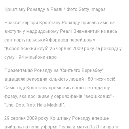
Кріштіану Роналду в Реалі / Фото Getty Images
Розквіт кар'єри Кріштіану Роналду припав саме на
виступи у мадридському Реалі. Знаменитий на весь
світ португальський форвард перейшов у
"Королівський клуб" 26 червня 2009 року за рекордну
суму - 94 мільйони євро.
Презентацію Роналду на "Сантьяго Бернабеу"
відвідала рекордна кількість людей - 80 тисяч осіб.
Саме тоді Кріштіану промовив свою легендарну
фразу, яка досі живе у серцях фанів "вершкових" -
"Uno, Dos, Tres, Hala Madrid!".
29 серпня 2009 року Кріштіану Роналду вперше
вийшов на поле у формі Реала в матчі Ла Ліги проти