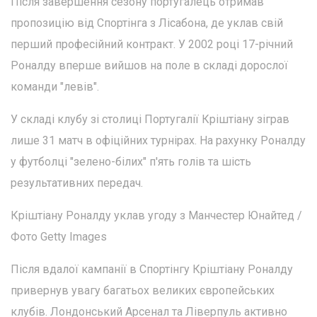
Після завершення сезону португалець отримав
пропозицію від Спортінга з Лісабона, де уклав свій
перший професійний контракт. У 2002 році 17-річний
Роналду вперше вийшов на поле в складі дорослої
команди "левів".
У складі клубу зі столиці Португалії Кріштіану зіграв
лише 31 матч в офіційних турнірах. На рахунку Роналду
у футболці "зелено-білих" п'ять голів та шість
результативних передач.
Кріштіану Роналду уклав угоду з Манчестер Юнайтед /
Фото Getty Images
Після вдалої кампанії в Спортінгу Кріштіану Роналду
привернув увагу багатьох великих європейських
клубів. Лондонський Арсенал та Ліверпуль активно