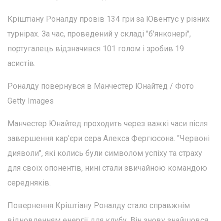
Кріштіану Роналду провів 134 гри за Ювентус у різних
турнірах. За час, проведений у складі "б'янконері",
португалець відзначився 101 голом і зробив 19
асистів.
Роналду повернувся в Манчестер Юнайтед / Фото
Getty Images
Манчестер Юнайтед проходить через важкі часи після
завершення кар'єри сера Алекса Фергюсона. "Червоні
дияволи", які колись були символом успіху та страху
для своїх опонентів, нині стали звичайною командою
середняків.
Повернення Кріштіану Роналду стало справжнім
відновленням енергії для клубу. Він знову знайшовся