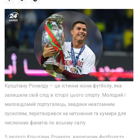
Кріштіану Роналду — це істинна ікона футболу, яка
залишила свій слід в історії цього спорту. Молодий і
маловідомий португалець, завдяки невтомним
зусиллям, перетворився на натхнення та кумира для
численних фанатів по всьому світу.
5 лютого Кріштіану Роналду, видатному футболісту,