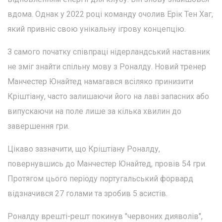
вдома. Однак у 2022 році команду очолив Ерік Тен Хаг,
який привніс свою унікальну ігрову концепцію.
З самого початку співпраці нідерландський наставник
не зміг знайти спільну мову з Роналду. Новий тренер
Манчестер Юнайтед намагався всіляко принизити
Кріштіану, часто залишаючи його на лаві запасних або
випускаючи на поле лише за кілька хвилин до
завершення гри.
Цікаво зазначити, що Кріштіану Роналду,
повернувшись до Манчестер Юнайтед, провів 54 гри.
Протягом цього періоду португальський форвард
відзначився 27 голами та зробив 5 асистів.
Роналду врешті-решт покинув "червоних дияволів",