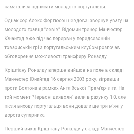
намагалися підписати молодого португальця.
Однак сер Алекс Фергюсон невдовзі звернув увагу на
молодого гравця "левів". Відомий тренер Манчестер
Юнайтед вже під час перерви у передсезонній
товариській грі з португальським клубом розпочав
обговорення можливості трансферу Роналду.
Кріштіану Роналду вперше вийшов на поле в складі
Манчестер Юнайтед 16 серпня 2003 року, зігравши
проти Болтона в рамках Англійської Прем'єр-ліги. На
той момент "Червоні дияволи" вели в рахунку 1:0, але
після виходу португальця вони додали ще три м'ячі у
ворота суперника.
Перший вихід Кріштіану Роналду у складі Манчестер