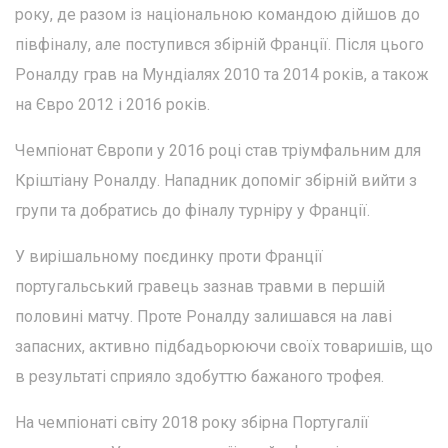
року, де разом із національною командою дійшов до
півфіналу, але поступився збірній Франції. Після цього
Роналду грав на Мундіалях 2010 та 2014 років, а також
на Євро 2012 і 2016 років.
Чемпіонат Європи у 2016 році став тріумфальним для
Кріштіану Роналду. Нападник допоміг збірній вийти з
групи та добратись до фіналу турніру у Франції.
У вирішальному поєдинку проти Франції
португальський гравець зазнав травми в першій
половині матчу. Проте Роналду залишався на лаві
запасних, активно підбадьорюючи своїх товаришів, що
в результаті сприяло здобуттю бажаного трофея.
На чемпіонаті світу 2018 року збірна Португалії