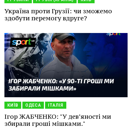
Україна проти Грузії: чи зможемо
здобути перемогу вдруге?
КИЇВ
ОДЕСА
ІТАЛІЯ
Ігор ЖАБЧЕНКО: "У дев’яності ми
збирали гроші мішками."