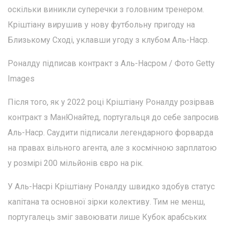
оскільки виникли суперечки з головним тренером.
Кріштіану вирушив у нову футбольну пригоду на
Близькому Сході, уклавши угоду з клубом Аль-Наср.
Роналду підписав контракт з Аль-Насром / Фото Getty
Images
Після того, як у 2022 році Кріштіану Роналду розірвав
контракт з МанЮнайтед, португальця до себе запросив
Аль-Наср. Саудити підписали легендарного форварда
на правах вільного агента, але з космічною зарплатою
у розмірі 200 мільйонів євро на рік.
У Аль-Насрі Кріштіану Роналду швидко здобув статус
капітана та основної зірки колективу. Тим не менш,
португалець зміг завоювати лише Кубок арабських