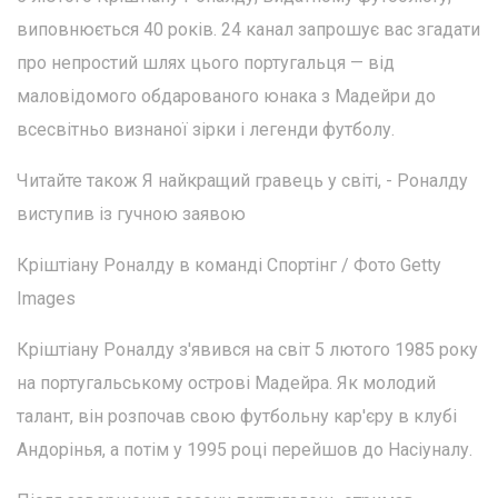
виповнюється 40 років. 24 канал запрошує вас згадати
про непростий шлях цього португальця — від
маловідомого обдарованого юнака з Мадейри до
всесвітньо визнаної зірки і легенди футболу.
Читайте також Я найкращий гравець у світі, - Роналду
виступив із гучною заявою
Кріштіану Роналду в команді Спортінг / Фото Getty
Images
Кріштіану Роналду з'явився на світ 5 лютого 1985 року
на португальському острові Мадейра. Як молодий
талант, він розпочав свою футбольну кар'єру в клубі
Андорінья, а потім у 1995 році перейшов до Насіуналу.