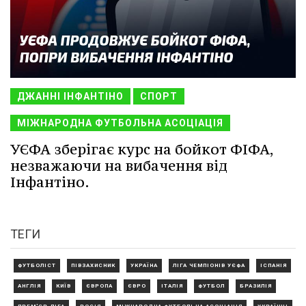
ДЖАННІ ІНФАНТІНО
СПОРТ
МІЖНАРОДНА ФУТБОЛЬНА АСОЦІАЦІЯ
УЄФА зберігає курс на бойкот ФІФА,
незважаючи на вибачення від
Інфантіно.
ТЕГИ
ФУТБОЛІСТ
ПІВЗАХИСНИК
УКРАЇНА
ЛІГА ЧЕМПІОНІВ УЄФА
ІСПАНІЯ
АНГЛІЯ
КИЇВ
ЄВРОПА
ЄВРО
ІТАЛІЯ
ФУТБОЛ
БРАЗИЛІЯ