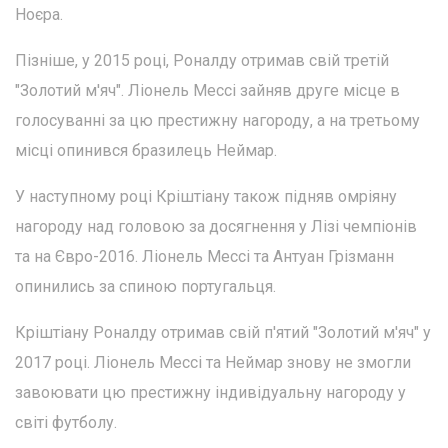
Ноєра.
Пізніше, у 2015 році, Роналду отримав свій третій
"Золотий м'яч". Ліонель Мессі зайняв друге місце в
голосуванні за цю престижну нагороду, а на третьому
місці опинився бразилець Неймар.
У наступному році Кріштіану також підняв омріяну
нагороду над головою за досягнення у Лізі чемпіонів
та на Євро-2016. Ліонель Мессі та Антуан Грізманн
опинились за спиною португальця.
Кріштіану Роналду отримав свій п'ятий "Золотий м'яч" у
2017 році. Ліонель Мессі та Неймар знову не змогли
завоювати цю престижну індивідуальну нагороду у
світі футболу.