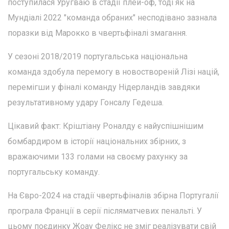
поступилася Уругваю в стадії плей-оф, тоді як на
Мундіалі 2022 "команда обраних" несподівано зазнала
поразки від Марокко в чвертьфіналі змагання.
У сезоні 2018/2019 португальська національна
команда здобула перемогу в новоствореній Лізі націй,
перемігши у фіналі команду Нідерландів завдяки
результативному удару Гонсалу Гедеша.
Цікавий факт: Кріштіану Роналду є найуспішнішим
бомбардиром в історії національних збірних, з
вражаючими 133 голами на своєму рахунку за
португальську команду.
На Євро-2024 на стадії чвертьфіналів збірна Португалії
програла Франції в серії післяматчевих пенальті. У
цьому поєдинку Жоау Фелікс не зміг реалізувати свій