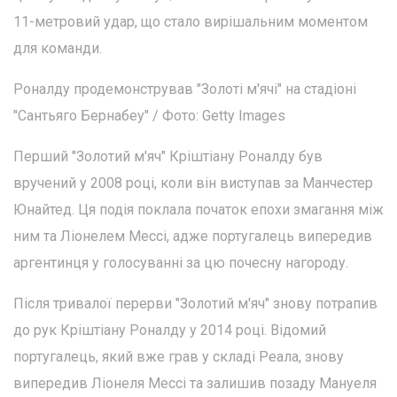
11-метровий удар, що стало вирішальним моментом
для команди.
Роналду продемонстрував "Золоті м'ячі" на стадіоні
"Сантьяго Бернабеу" / Фото: Getty Images
Перший "Золотий м'яч" Кріштіану Роналду був
вручений у 2008 році, коли він виступав за Манчестер
Юнайтед. Ця подія поклала початок епохи змагання між
ним та Ліонелем Мессі, адже португалець випередив
аргентинця у голосуванні за цю почесну нагороду.
Після тривалої перерви "Золотий м'яч" знову потрапив
до рук Кріштіану Роналду у 2014 році. Відомий
португалець, який вже грав у складі Реала, знову
випередив Ліонеля Мессі та залишив позаду Мануеля