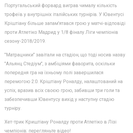
Португальський форвард виграв чималу кількість
трофеїв у внутрішніх італійських турнірів. У Ювентусі
Кріштіану більше запам'ятався грою у матчі-відповіді
проти Атлетіко Мадрид у 1/8 фіналу Ліги чемпіонів
сезону-2018/2019.
"Матрацники" завітали на стадіон, що тоді носив назву
"Альянц Стедіум", з амбіціями фаворита, оскільки
попередня гра на їхньому полі завершилася
перемогою 2:0. Кріштіану Роналду, налаштований на
успіх, вразив всіх своєю грою, забивши три голи та
забезпечивши Ювентусу вихід у наступну стадію
турніру.
Хет-трик Криштіану Роналду проти Атлетіко в Лізі
чемпіонів: перегляньте відео!