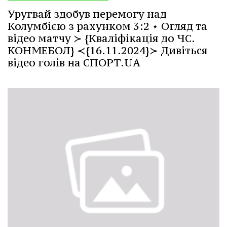
Уругвай здобув перемогу над
Колумбією з рахунком 3:2 ⋆ Огляд та
відео матчу ≻ {Кваліфікація до ЧС.
КОНМЕБОЛ} ≺{16.11.2024}≻ Дивіться
відео голів на СПОРТ.UA