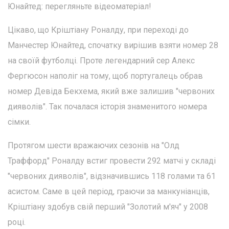
Юнайтед: перегляньте відеоматеріал!
Цікаво, що Кріштіану Роналду, при переході до
Манчестер Юнайтед, спочатку вирішив взяти номер 28
на своїй футболці. Проте легендарний сер Алекс
Фергюсон наполіг на тому, щоб португалець обрав
номер Девіда Бекхема, який вже залишив "червоних
дияволів". Так почалася історія знаменитого номера
сімки.
Протягом шести вражаючих сезонів на "Олд
Траффорд" Роналду встиг провести 292 матчі у складі
"червоних дияволів", відзначившись 118 голами та 61
асистом. Саме в цей період, граючи за манкуніанців,
Кріштіану здобув свій перший "Золотий м'яч" у 2008
році.