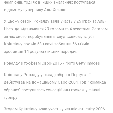
чемпіонів, тоді як в інших змаганнях поступався
відомому супернику Аль-Хілялю.
У цьому сезоні Роналду взяв участь у 25 іграх за Аль-
Наср, де відзначився 23 голами та 4 асистами. Загалом
за час свого перебування в саудівському клубі
Кріштіану провів 63 матчі, забивши 56 м'ячів і
зробивши 14 результативних передач.
Роналду з трофеєм Євро-2016 / Фото Getty Images
Кріштіану Роналду у складі збірної Португалії
дебютував на домашньому Євро-2004. Тоді "команда
обраних" поступилась сенсаційним грекам у фіналі
турніру.
Згодом Кріштіану взяв участь у чемпіонаті світу 2006