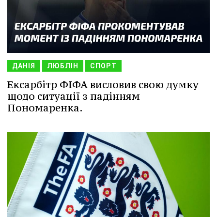
ДАНІЯ
ЛЮБЛІН
СПОРТ
Ексарбітр ФІФА висловив свою думку
щодо ситуації з падінням
Пономаренка.