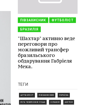
ПІВЗАХИСНИК
ФУТБОЛІСТ
БРАЗИЛІЯ
"Шахтар" активно веде
переговори про
можливий трансфер
бразильського
обдарування Габріеля
Мека.
ТЕГИ
ФУТБОЛІСТ
ПІВЗАХИСНИК
УКРАЇНА
ЛІГА ЧЕМПІОНІВ УЄФА
ІСПАНІЯ
АНГЛІЯ