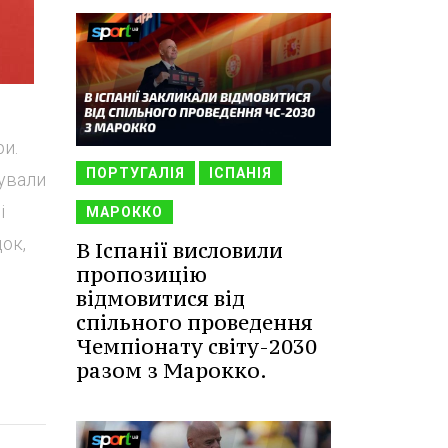
и.
ПОРТУГАЛІЯ
ІСПАНІЯ
кували
і
МАРОККО
док,
В Іспанії висловили
пропозицію
відмовитися від
спільного проведення
Чемпіонату світу-2030
разом з Марокко.