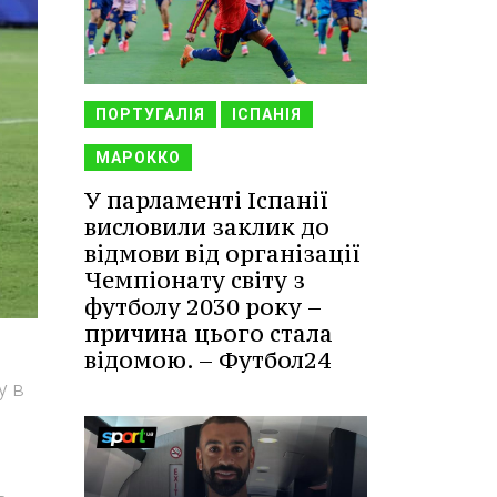
ПОРТУГАЛІЯ
ІСПАНІЯ
МАРОККО
У парламенті Іспанії
висловили заклик до
відмови від організації
Чемпіонату світу з
футболу 2030 року –
причина цього стала
відомою. – Футбол24
у в
ь