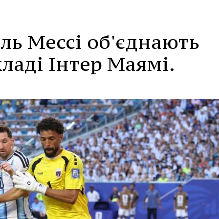
ель Мессі об'єднають
кладі Інтер Маямі.