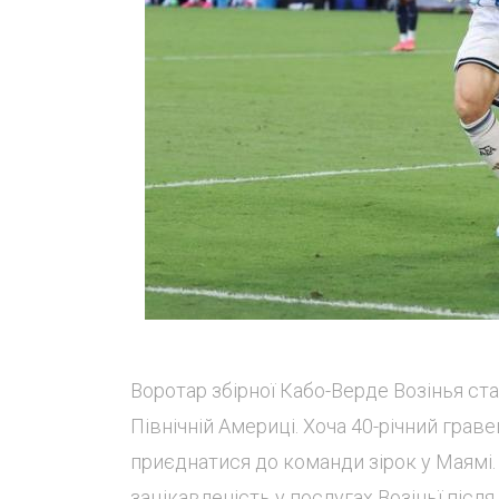
Воротар збірної Кабо-Верде Возінья ста
Північній Америці. Хоча 40-річний грав
приєднатися до команди зірок у Маямі.
зацікавленість у послугах Возіньї післ