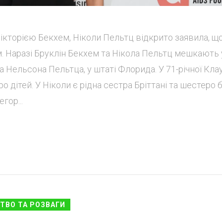
ікторією Бекхем, Ніколи Пельтц відкрито заявила, що 
. Наразі Бруклін Бекхем та Нікола Пельтц мешкають 
а Нельсона Пельтца, у штаті Флорида. У 71-річної Клау
 дітей. У Ніколи є рідна сестра Бріттані та шестеро 
гор...
ТВО ТА РОЗВАГИ