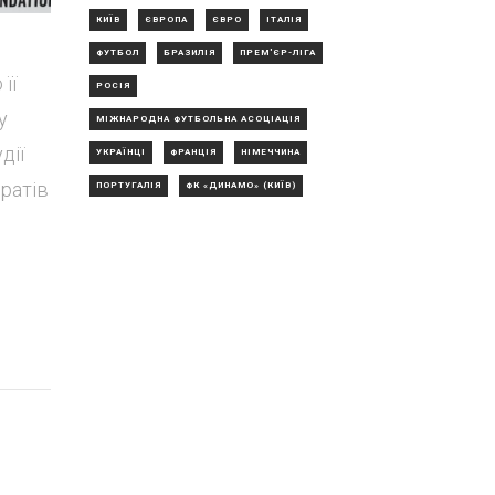
КИЇВ
ЄВРОПА
ЄВРО
ІТАЛІЯ
ФУТБОЛ
БРАЗИЛІЯ
ПРЕМ'ЄР-ЛІГА
її
РОСІЯ
у
МІЖНАРОДНА ФУТБОЛЬНА АСОЦІАЦІЯ
дії
УКРАЇНЦІ
ФРАНЦІЯ
НІМЕЧЧИНА
братів
ПОРТУГАЛІЯ
ФК «ДИНАМО» (КИЇВ)