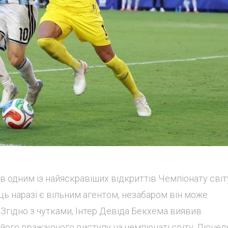
в одним із найяскравіших відкриттів Чемпіонату світ
ець наразі є вільним агентом, незабаром він може
 Згідно з чутками, Інтер Девіда Бекхема виявив
я його вражаючого виступу на чемпіонаті світу. Ліонел