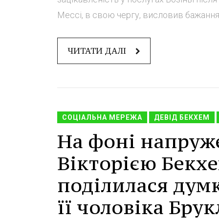
Мессі, в свою чергу, висловив бажання 
ЧИТАТИ ДАЛІ
СОЦІАЛЬНА МЕРЕЖА
ДЕВІД БЕКХЕМ
На фоні напруже
Вікторією Бекхе
поділилася думк
її чоловіка Бру