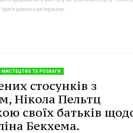
грати разом з ветераном...
МИСТЕЦТВО ТА РОЗВАГИ
них стосунків з
м, Нікола Пельтц
ою своїх батьків щод
кліна Бекхема.