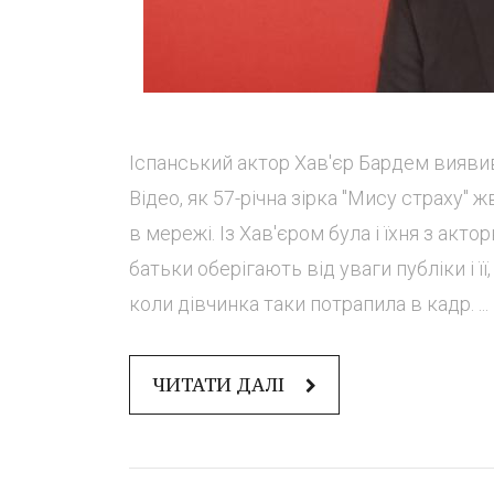
Іспанський актор Хав'єр Бардем вияви
Відео, як 57-річна зірка "Мису страху"
в мережі. Із Хав'єром була і їхня з акт
батьки оберігають від уваги публіки і її
коли дівчинка таки потрапила в кадр. ...
ЧИТАТИ ДАЛІ