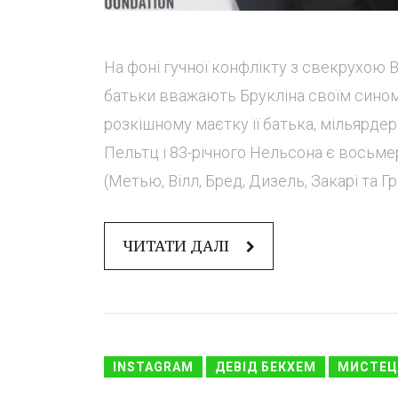
На фоні гучної конфлікту з свекрухою В
батьки вважають Брукліна своїм сином
розкішному маєтку її батька, мільярдер
Пельтц і 83-річного Нельсона є восьмеро
(Метью, Вілл, Бред, Дизель, Закарі та Гре
ЧИТАТИ ДАЛІ
INSTAGRAM
ДЕВІД БЕКХЕМ
МИСТЕЦ