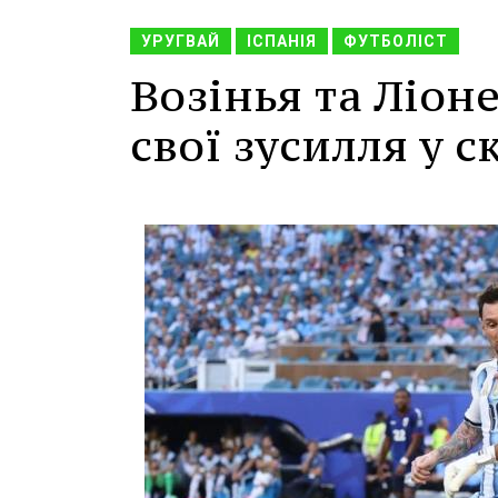
УРУГВАЙ
ІСПАНІЯ
ФУТБОЛІСТ
Возінья та Ліон
свої зусилля у с