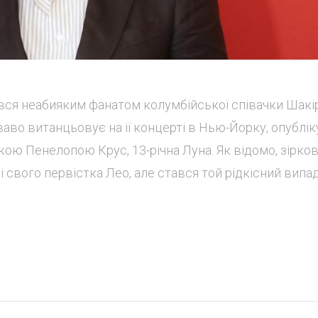
вся неабияким фанатом колумбійської співачки Шакір
 жваво витанцьовує на її концерті в Нью-Йорку, опублі
оркою Пенелопою Крус, 13-річна Луна. Як відомо, зірков
, і свого первістка Лео, але стався той рідкісний випа