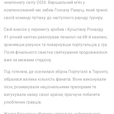
чемпіонату світу-2026. Вирішальний м'яч у
компенсований час забив Гонсалу Рамуш, який приніс
своїй команді путівку до наступного раунду турніру.
Свій внесок у перемогу зробив і Кріштіану Роналду.
41-річний капітан реалізував пенальті на 68-й хвилині,
зрівнявши рахунок та повернувши португальців у гру.
Після фінального свистка святкування продовжилося
вже за межами стадіону.
Під готелем, де оселилася збірна Португалії в Торонто,
зібралася велика кількість фанатів. Вони виконували
пісні, розмахували національними прапорами та
вигукували назву своєї країни, прагнучи побачити
улюблених гравців.
Жести Кріштіану збурили натовп до неймовірного