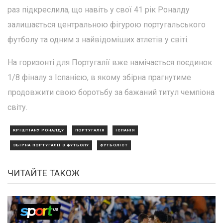
раз підкреслила, що навіть у свої 41 рік Роналду
залишається центральною фігурою португальського
футболу та одним з найвідоміших атлетів у світі.
На горизонті для Португалії вже намічається поєдинок
1/8 фіналу з Іспанією, в якому збірна прагнутиме
продовжити свою боротьбу за бажаний титул чемпіона
світу.
КРІШТІАНУ РОНАЛДУ
ПОРТУГАЛІЯ
ІСПАНІЯ
ЗБІРНА ПОРТУГАЛІЇ З ФУТБОЛУ
ФУТБОЛІСТ
ЧИТАЙТЕ ТАКОЖ