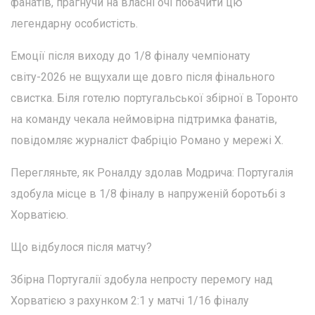
фанатів, прагнучи на власні очі побачити цю
легендарну особистість.
Емоції після виходу до 1/8 фіналу чемпіонату
світу-2026 не вщухали ще довго після фінального
свистка. Біля готелю португальської збірної в Торонто
на команду чекала неймовірна підтримка фанатів,
повідомляє журналіст Фабріціо Романо у мережі Х.
Перегляньте, як Роналду здолав Модрича: Португалія
здобула місце в 1/8 фіналу в напруженій боротьбі з
Хорватією.
Що відбулося після матчу?
Збірна Португалії здобула непросту перемогу над
Хорватією з рахунком 2:1 у матчі 1/16 фіналу