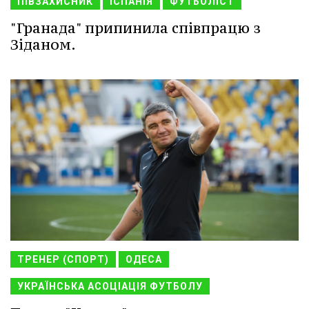
ПІВЗАХИСНИК
ІСПАНІЯ
ФУТБОЛІСТ
"Гранада" припинила співпрацю з
Зіданом.
ТРЕНЕР (СПОРТ)
ОДЕСА
УКРАЇНСЬКА АСОЦІАЦІЯ ФУТБОЛУ