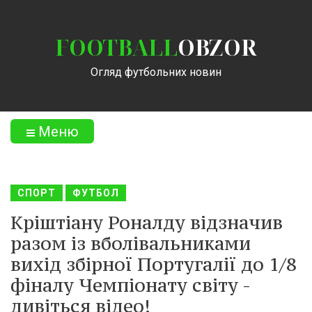
FOOTBALL
OBZOR
Огляд футбольних новин
Меню
СПОРТ
ФУТБОЛ
Кріштіану Роналду відзначив
разом із вболівальниками
вихід збірної Португалії до 1/8
фіналу Чемпіонату світу -
дивіться відео!