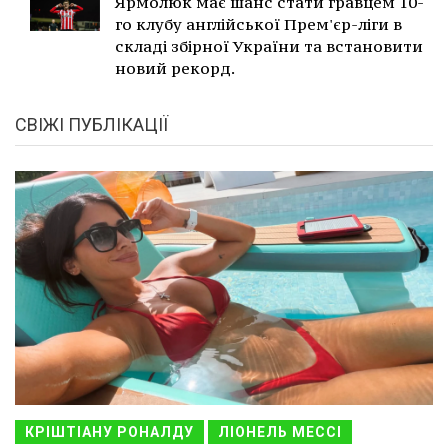
Ярмолюк має шанс стати гравцем 10-
го клубу англійської Прем'єр-ліги в
складі збірної України та встановити
новий рекорд.
СВІЖІ ПУБЛІКАЦІЇ
КРІШТІАНУ РОНАЛДУ
ЛІОНЕЛЬ МЕССІ