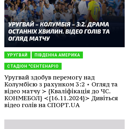
УРУГВАЙ
ПІВДЕННА АМЕРИКА
СТАДІОН "СЕНТЕНАРІО
Уругвай здобув перемогу над
Колумбією з рахунком 3:2 ⋆ Огляд та
відео матчу ≻ {Кваліфікація до ЧС.
КОНМЕБОЛ} ≺{16.11.2024}≻ Дивіться
відео голів на СПОРТ.UA