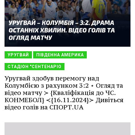
УРУГВАЙ
ПІВДЕННА АМЕРИКА
СТАДІОН "СЕНТЕНАРІО
Уругвай здобув перемогу над
Колумбією з рахунком 3:2 ⋆ Огляд та
відео матчу ≻ {Кваліфікація до ЧС.
КОНМЕБОЛ} ≺{16.11.2024}≻ Дивіться
відео голів на СПОРТ.UA