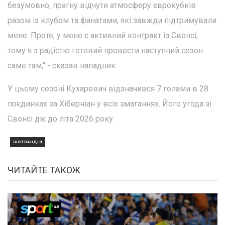
безумовно, прагну відчути атмосферу єврокубків
разом із клубом та фанатами, які завжди підтримували
мене. Проте, у мене є активний контракт із Свонсі,
тому я з радістю готовий провести наступний сезон
саме там," - сказав нападник.
У цьому сезоні Кухаревич відзначився 7 голами в 28
поєдинках за Хіберніан у всіх змаганнях. Його угода зі
Свонсі діє до літа 2026 року.
ШОТЛАНДІЯ
ЧИТАЙТЕ ТАКОЖ