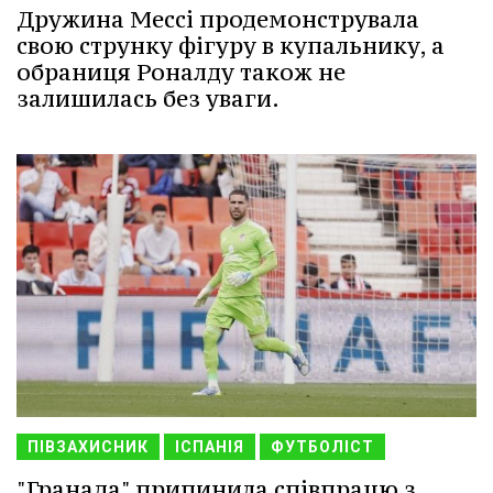
Дружина Мессі продемонструвала
свою струнку фігуру в купальнику, а
обраниця Роналду також не
залишилась без уваги.
ПІВЗАХИСНИК
ІСПАНІЯ
ФУТБОЛІСТ
"Гранада" припинила співпрацю з