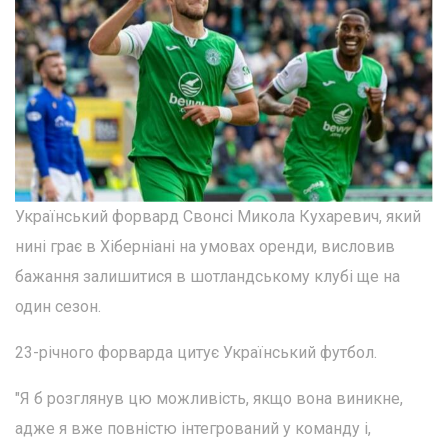
Український форвард Свонсі Микола Кухаревич, який
нині грає в Хіберніані на умовах оренди, висловив
бажання залишитися в шотландському клубі ще на
один сезон.
23-річного форварда цитує Український футбол.
"Я б розглянув цю можливість, якщо вона виникне,
адже я вже повністю інтегрований у команду і,