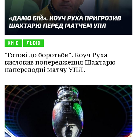
КИЇВ
ЛЬВІВ
"Готові до боротьби". Коуч Руха
висловив попередження Шахтарю
напередодні матчу УПЛ.