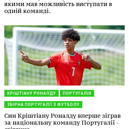
якими мав можливість виступати в
одній команді.
КРІШТІАНУ РОНАЛДУ
ПОРТУГАЛІЯ
ЗБІРНА ПОРТУГАЛІЇ З ФУТБОЛУ
Син Кріштіану Роналду вперше зіграв
за національну команду Португалії -