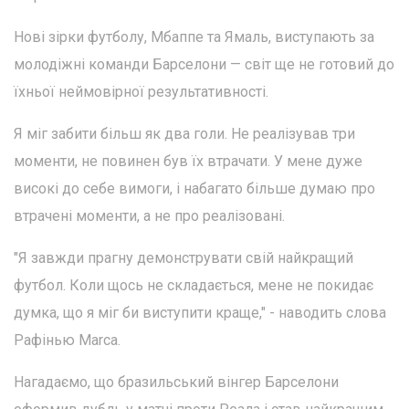
Нові зірки футболу, Мбаппе та Ямаль, виступають за
молодіжні команди Барселони — світ ще не готовий до
їхньої неймовірної результативності.
Я міг забити більш як два голи. Не реалізував три
моменти, не повинен був їх втрачати. У мене дуже
високі до себе вимоги, і набагато більше думаю про
втрачені моменти, а не про реалізовані.
"Я завжди прагну демонструвати свій найкращий
футбол. Коли щось не складається, мене не покидає
думка, що я міг би виступити краще," - наводить слова
Рафінью Marca.
Нагадаємо, що бразильський вінгер Барселони