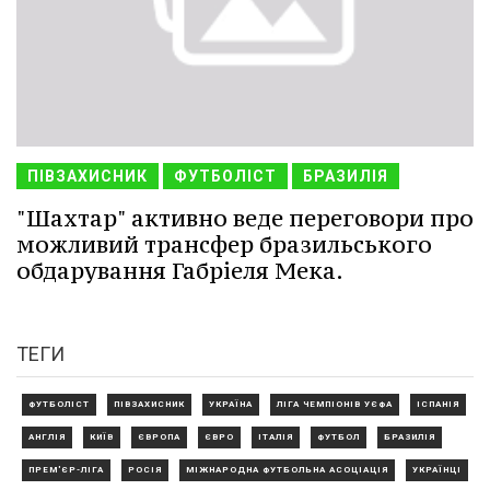
ПІВЗАХИСНИК
ФУТБОЛІСТ
БРАЗИЛІЯ
"Шахтар" активно веде переговори про
можливий трансфер бразильського
обдарування Габріеля Мека.
ТЕГИ
ФУТБОЛІСТ
ПІВЗАХИСНИК
УКРАЇНА
ЛІГА ЧЕМПІОНІВ УЄФА
ІСПАНІЯ
АНГЛІЯ
КИЇВ
ЄВРОПА
ЄВРО
ІТАЛІЯ
ФУТБОЛ
БРАЗИЛІЯ
ПРЕМ'ЄР-ЛІГА
РОСІЯ
МІЖНАРОДНА ФУТБОЛЬНА АСОЦІАЦІЯ
УКРАЇНЦІ