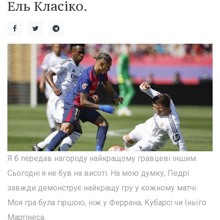
Ель Класіко.
Я б передав нагороду найкращому гравцеві іншим.
Сьогодні я не був на висоті. На мою думку, Педрі
завжди демонструє найкращу гру у кожному матчі.
Моя гра була гіршою, ніж у Феррана, Кубарсі чи Іньїго
Мартінеса.