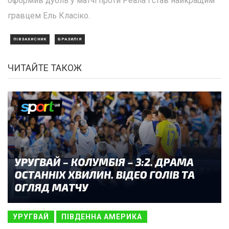
оформив дубль у матчі проти Реала і став найкращим
гравцем Ель Класіко.
ПІВЗАХИСНИК
БРАЗИЛІЯ
ЧИТАЙТЕ ТАКОЖ
УРУГВАЙ
ПІВДЕННА АМЕРИКА