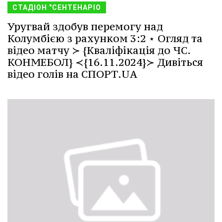
СТАДІОН "СЕНТЕНАРІО
Уругвай здобув перемогу над
Колумбією з рахунком 3:2 ⋆ Огляд та
відео матчу ≻ {Кваліфікація до ЧС.
КОНМЕБОЛ} ≺{16.11.2024}≻ Дивіться
відео голів на СПОРТ.UA