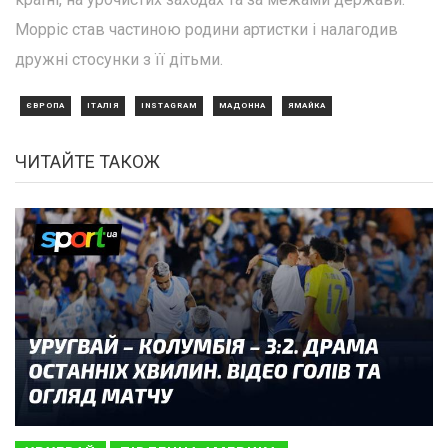
Морріс став частиною родини артистки і налагодив
дружні стосунки з її дітьми.
ЄВРОПА
ІТАЛІЯ
INSTAGRAM
МАДОННА
ЯМАЙКА
ЧИТАЙТЕ ТАКОЖ