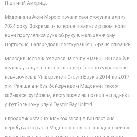
Північній Америці.
Мадонна та Акім Морріс почали свої стосунки влітку
2024 року. Зокрема, їх вперше помітили разом, коли
вони прогулялися рука об руку в мальовничому
Портофіно, напередодні святкування 66-річчя співачки.
Молодий чоловік з'явився на світ у Ямайці. Він здобув
ступінь у галузі політології та державного управління,
навчаючись в Університеті Стоуні Брук з 2014 по 2017
рік. Раніше він був бойфрендом Мадонни і також
займався футболом, виступаючи на позиції нападника
у футбольному клубі Oyster Bay United.
Впродовж останніх кількох місяців він постійно
перебуває поруч із Мадонною під час її подорожей по
країні, на урочистих заходах та за межами держави.