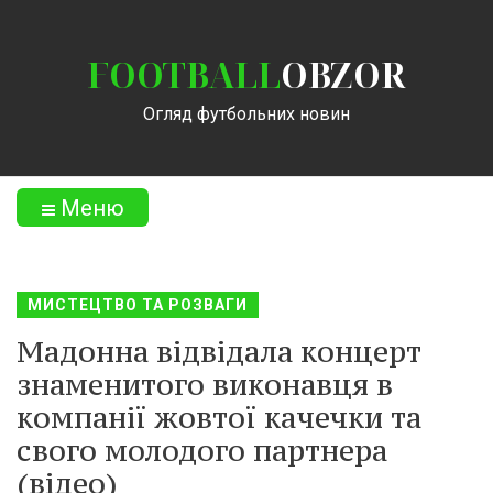
FOOTBALL
OBZOR
Огляд футбольних новин
Меню
МИСТЕЦТВО ТА РОЗВАГИ
Мадонна відвідала концерт
знаменитого виконавця в
компанії жовтої качечки та
свого молодого партнера
(відео)