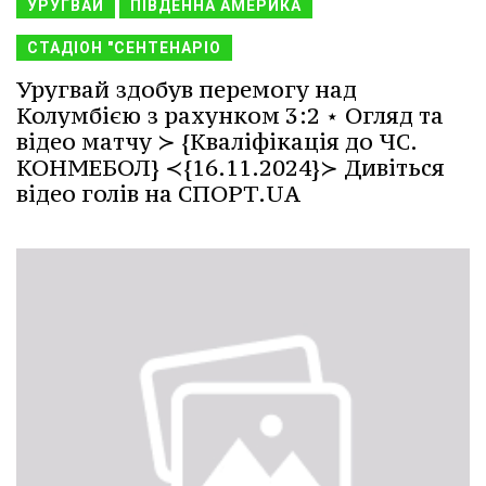
УРУГВАЙ
ПІВДЕННА АМЕРИКА
СТАДІОН "СЕНТЕНАРІО
Уругвай здобув перемогу над
Колумбією з рахунком 3:2 ⋆ Огляд та
відео матчу ≻ {Кваліфікація до ЧС.
КОНМЕБОЛ} ≺{16.11.2024}≻ Дивіться
відео голів на СПОРТ.UA