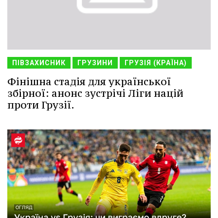
ПІВЗАХИСНИК
ГРУЗИНИ
ГРУЗІЯ (КРАЇНА)
Фінішна стадія для української
збірної: анонс зустрічі Ліги націй
проти Грузії.