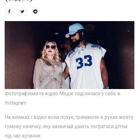
Фотографіями та відео Медж поділилася у себе в
Instagram.
На знімках і відео вона позує, тримаючи в руках жовту
гумову качечку, яку зазвичай дають погратися дітям
під час купання.