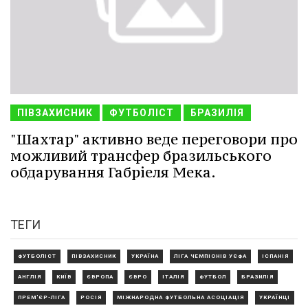
ПІВЗАХИСНИК
ФУТБОЛІСТ
БРАЗИЛІЯ
"Шахтар" активно веде переговори про
можливий трансфер бразильського
обдарування Габріеля Мека.
ТЕГИ
ФУТБОЛІСТ
ПІВЗАХИСНИК
УКРАЇНА
ЛІГА ЧЕМПІОНІВ УЄФА
ІСПАНІЯ
АНГЛІЯ
КИЇВ
ЄВРОПА
ЄВРО
ІТАЛІЯ
ФУТБОЛ
БРАЗИЛІЯ
ПРЕМ'ЄР-ЛІГА
РОСІЯ
МІЖНАРОДНА ФУТБОЛЬНА АСОЦІАЦІЯ
УКРАЇНЦІ