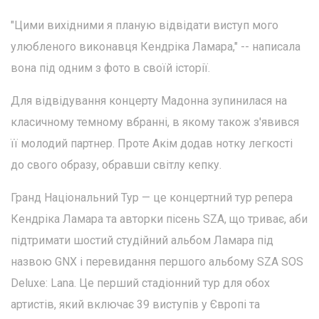
"Цими вихідними я планую відвідати виступ мого
улюбленого виконавця Кендріка Ламара," -- написала
вона під одним з фото в своїй історії.
Для відвідування концерту Мадонна зупинилася на
класичному темному вбранні, в якому також з'явився
її молодий партнер. Проте Акім додав нотку легкості
до свого образу, обравши світлу кепку.
Гранд Національний Тур — це концертний тур репера
Кендріка Ламара та авторки пісень SZA, що триває, аби
підтримати шостий студійний альбом Ламара під
назвою GNX і перевидання першого альбому SZA SOS
Deluxe: Lana. Це перший стадіонний тур для обох
артистів, який включає 39 виступів у Європі та