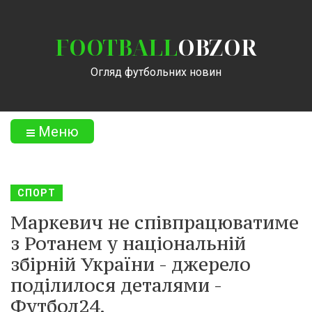
FOOTBALL
OBZOR
Огляд футбольних новин
Меню
СПОРТ
Маркевич не співпрацюватиме
з Ротанем у національній
збірній України - джерело
поділилося деталями -
Футбол24.