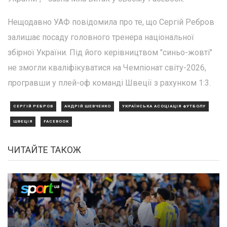
Нещодавно УАФ повідомила про те, що Сергій Ребров
залишає посаду головного тренера національної
збірної України. Під його керівництвом "синьо-жовті"
не змогли кваліфікуватися на Чемпіонат світу-2026,
програвши у плей-оф команді Швеції з рахунком 1:3.
СЕРГІЙ РЕБРОВ
АНДРІЙ ШЕВЧЕНКО
УКРАЇНСЬКА АСОЦІАЦІЯ ФУТБОЛУ
ШВЕЦІЯ
FACEBOOK
ЧИТАЙТЕ ТАКОЖ