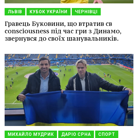
ЛЬВІВ
КУБОК УКРАЇНИ
ЧЕРНІВЦІ
Гравець Буковини, що втратив св
consciousness під час гри з Динамо,
звернувся до своїх шанувальників.
МИХАЙЛО МУДРИК
ДАРІО СРНА
СПОРТ