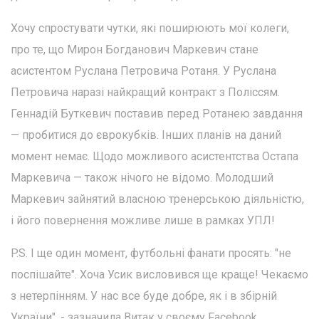
Хочу спростувати чутки, які поширюють мої колеги,
про те, що Мирон Богданович Маркевич стане
асистентом Руслана Петровича Ротаня. У Руслана
Петровича наразі найкращий контракт з Поліссям.
Геннадій Буткевич поставив перед Ротанею завдання
— пробитися до єврокубків. Інших планів на даний
момент немає. Щодо можливого асистентства Остапа
Маркевича — також нічого не відомо. Молодший
Маркевич зайнятий власною тренерською діяльністю,
і його повернення можливе лише в рамках УПЛ!
P.S. І ще один момент, футбольні фанати просять: "не
поспішайте". Хоча Усик висловився ще краще! Чекаємо
з нетерпінням. У нас все буде добре, як і в збірній
України", - зазначила Витак у своєму Facebook.