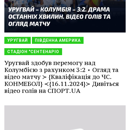
УРУГВАЙ
ПІВДЕННА АМЕРИКА
СТАДІОН "СЕНТЕНАРІО
Уругвай здобув перемогу над
Колумбією з рахунком 3:2 ⋆ Огляд та
відео матчу ≻ {Кваліфікація до ЧС.
КОНМЕБОЛ} ≺{16.11.2024}≻ Дивіться
відео голів на СПОРТ.UA