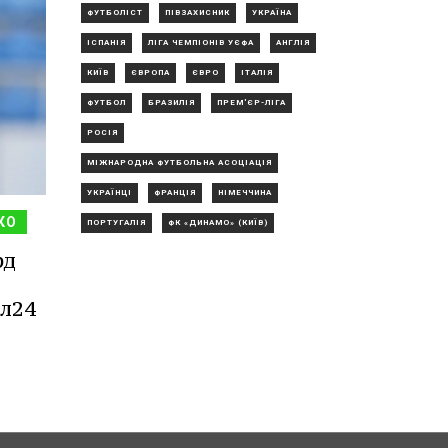
ФУТБОЛІСТ
ПІВЗАХИСНИК
УКРАЇНА
ІСПАНІЯ
ЛІГА ЧЕМПІОНІВ УЄФА
АНГЛІЯ
КИЇВ
ЄВРОПА
ЄВРО
ІТАЛІЯ
ФУТБОЛ
БРАЗИЛІЯ
ПРЕМ'ЄР-ЛІГА
РОСІЯ
МІЖНАРОДНА ФУТБОЛЬНА АСОЦІАЦІЯ
УКРАЇНЦІ
ФРАНЦІЯ
НІМЕЧЧИНА
КО
ПОРТУГАЛІЯ
ФК «ДИНАМО» (КИЇВ)
рд
ол24