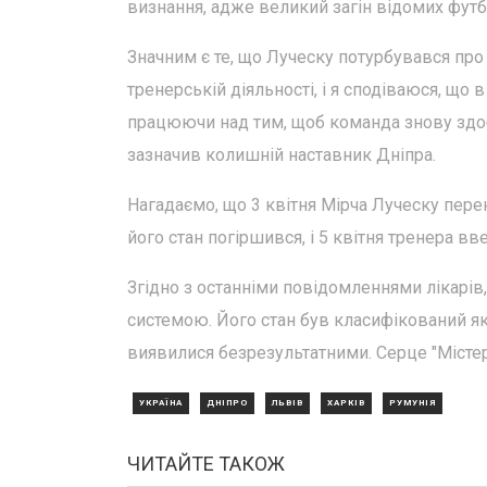
визнання, адже великий загін відомих футб
Значним є те, що Луческу потурбувався про 
тренерській діяльності, і я сподіваюся, що
працюючи над тим, щоб команда знову здобу
зазначив колишній наставник Дніпра.
Нагадаємо, що 3 квітня Мірча Луческу перен
його стан погіршився, і 5 квітня тренера вв
Згідно з останніми повідомленнями лікарі
системою. Його стан був класифікований як
виявилися безрезультатними. Серце "Містер
УКРАЇНА
ДНІПРО
ЛЬВІВ
ХАРКІВ
РУМУНІЯ
ЧИТАЙТЕ ТАКОЖ