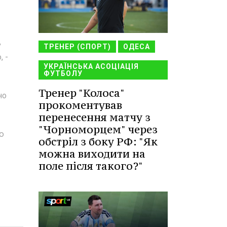
,
ТРЕНЕР (СПОРТ)
ОДЕСА
, -
УКРАЇНСЬКА АСОЦІАЦІЯ
ФУТБОЛУ
Тренер "Колоса"
но
прокоментував
перенесення матчу з
"Чорноморцем" через
ю
обстріл з боку РФ: "Як
можна виходити на
поле після такого?"