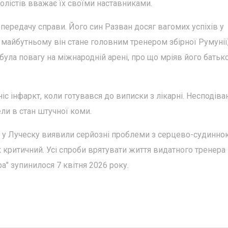
олістів вважає їх своїми наставниками.
передачу справи. Його син Разван досяг вагомих успіхів у
 в майбутньому він стане головним тренером збірної Румунії
ла повагу на міжнародній арені, про що мріяв його батько
іс інфаркт, коли готувався до виписки з лікарні. Несподіва
ели в стан штучної коми.
в, у Луческу виявили серйозні проблеми з серцево-судинно
 критичний. Усі спроби врятувати життя видатного тренера
а" зупинилося 7 квітня 2026 року.