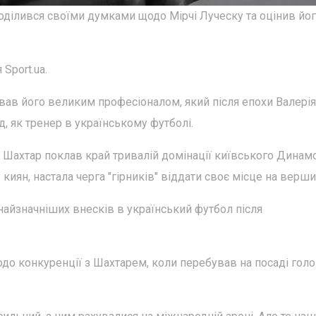
ділився своїми думками щодо Мірчі Луческу та оцінив йо
Sport.ua.
вав його великим професіоналом, який після епохи Валерія
 як тренер в українському футболі.
 Шахтар поклав край тривалій домінації київського Динамо
иян, настала черга "гірників" віддати своє місце на верши
 найзначніших внесків в український футбол після
до конкуренції з Шахтарем, коли перебував на посаді гол