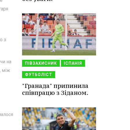
ше
таря
о з
чи на
ПІВЗАХИСНИК
ІСПАНІЯ
, між
ФУТБОЛІСТ
"Гранада" припинила
співпрацю з Зіданом.
малося