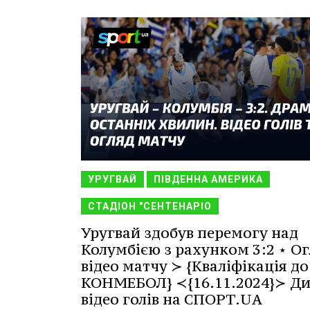
УРУГВАЙ
ПІВДЕННА АМЕРИКА
СТАДІОН "СЕНТЕНАРІО
Уругвай здобув перемогу над
Колумбією з рахунком 3:2 ⋆ Ог
відео матчу ≻ {Кваліфікація до
КОНМЕБОЛ} ≺{16.11.2024}≻ Ди
відео голів на СПОРТ.UA