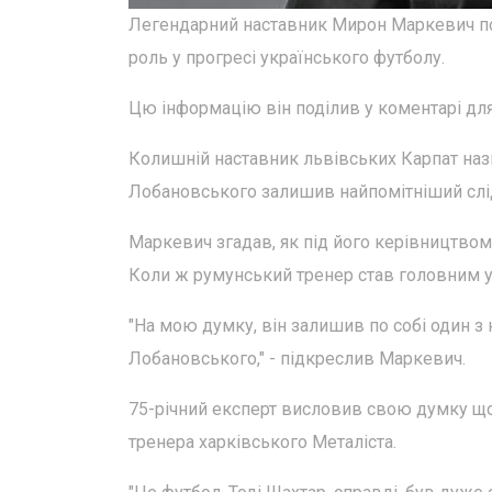
Легендарний наставник Мирон Маркевич по
роль у прогресі українського футболу.
Цю інформацію він поділив у коментарі для 
Колишній наставник львівських Карпат наз
Лобановського залишив найпомітніший слід,
Маркевич згадав, як під його керівництвом
Коли ж румунський тренер став головним у к
"На мою думку, він залишив по собі один з
Лобановського," - підкреслив Маркевич.
75-річний експерт висловив свою думку що
тренера харківського Металіста.