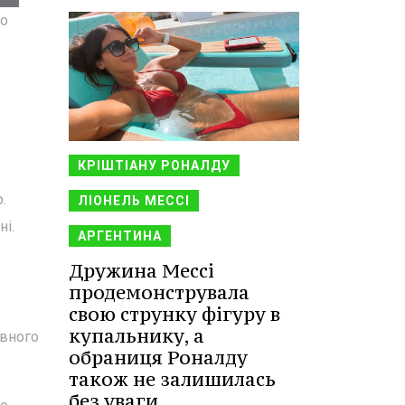
го
КРІШТІАНУ РОНАЛДУ
.
ЛІОНЕЛЬ МЕССІ
ні.
АРГЕНТИНА
Дружина Мессі
продемонструвала
свою струнку фігуру в
купальнику, а
овного
обраниця Роналду
також не залишилась
без уваги.