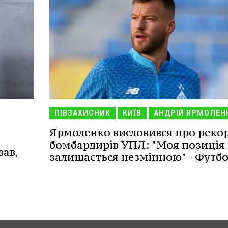
ПІВЗАХИСНИК
КИЇВ
АНДРІЙ ЯРМОЛЕН
Ярмоленко висловився про реко
бомбардирів УПЛ: "Моя позиція
вав,
залишається незмінною" - Футб