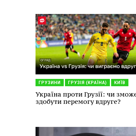
ГРУЗИНИ
ГРУЗІЯ (КРАЇНА)
КИЇВ
Україна проти Грузії: чи змож
здобути перемогу вдруге?