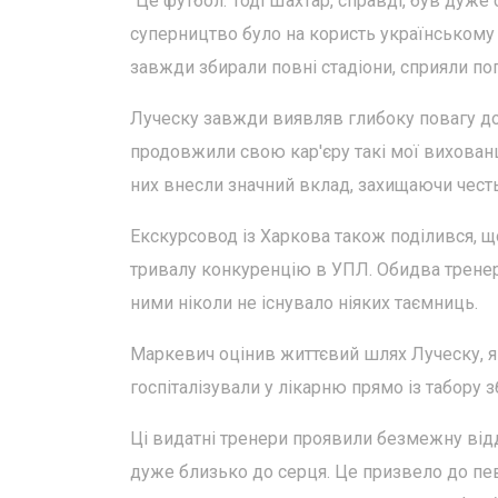
"Це футбол. Тоді Шахтар, справді, був дуже
суперництво було на користь українському 
завжди збирали повні стадіони, сприяли по
Луческу завжди виявляв глибоку повагу до к
продовжили свою кар'єру такі мої вихованці
них внесли значний вклад, захищаючи честь 
Екскурсовод із Харкова також поділився, щ
тривалу конкуренцію в УПЛ. Обидва тренер
ними ніколи не існувало ніяких таємниць.
Маркевич оцінив життєвий шлях Луческу, я
госпіталізували у лікарню прямо із табору з
Ці видатні тренери проявили безмежну відд
дуже близько до серця. Це призвело до пе