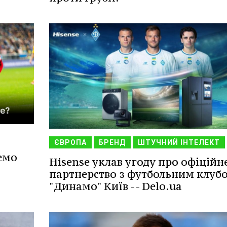
ЄВРОПА
БРЕНД
ШТУЧНИЙ ІНТЕЛЕКТ
емо
Hisense уклав угоду про офіційн
партнерство з футбольним клуб
"Динамо" Київ -- Delo.ua