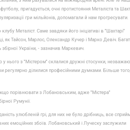
 сильний, з ним рахувалися на міжнародній арені. Але те на
футболу, пригадується, очні протистояння Металіста та Шах
пуляризації гри мільйонів, допомагали й нам прогресувати.
лубу Металіст. Саме завдяки його ініціативі в "Шахтарі"
, як Тайсон, Марлос, Олександр Кучер і Марко Девіч. Багат
збірної України, - зазначив Маркевич.
о у нього з "Містером" склалися дружні стосунки, незважаю
и регулярно ділилися професійними думками. Більше того
кщо порівнювати з Лобановським, адже "Містера"
бірної Румунії.
аність улюбленій грі, для них не було дрібниць, все сприй
вних емоційних збоїв. Лобановський і Луческу заслужили