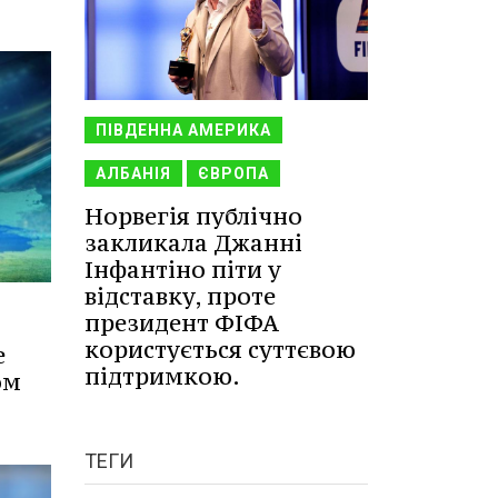
ПІВДЕННА АМЕРИКА
АЛБАНІЯ
ЄВРОПА
Норвегія публічно
закликала Джанні
Інфантіно піти у
відставку, проте
президент ФІФА
користується суттєвою
е
підтримкою.
ом
ТЕГИ