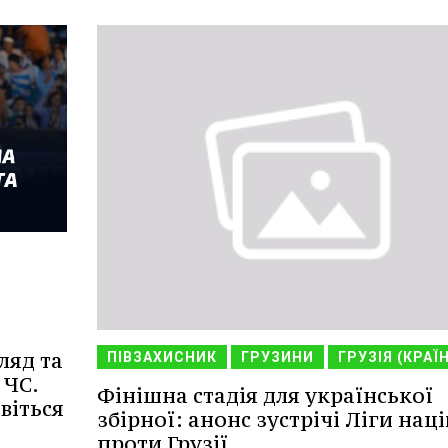
ляд та
ПІВЗАХИСНИК
ГРУЗИНИ
ГРУЗІЯ (КРАЇ
 ЧС.
Фінішна стадія для української
віться
збірної: анонс зустрічі Ліги наці
проти Грузії.