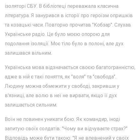
ізоляторі СБУ. В бібліотеці переважала класична
література. Я занурився в історії про героїзм опришків
та козацькі часи. Повторно прочитав "Кобзар". Слухав
Українське радіо. Це було моєю опорою для
подолання ізоляції. Моє тіло було в полоні, але дух
залишався вільним.
Українська мова відзначається своєю багатогранністю,
адже в ній є такі поняття, як "воля" та "свобода".
Людину можна обмежити у свободі, закривши у
в'язниці, але волю в неї не вирвати, якщо її дух
залишається сильним.
Воїн не повинен уникати бою. Як командир, іноді
запитую своїх солдатів: "Чому ви відчуваєте страх?"
Відповідь може бути такою: "Я не впевнений у своїх