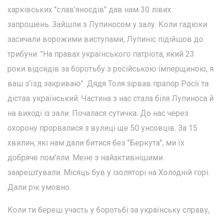
харківських "слав'яноєдів" дав нам 30 лівих
запрошень. Зайшли з Лупиносом у залу. Коли гадюки
засичали ворожими виступами, Лупиніс підійшов до
трибуни: "На правах українського патріота, який 23
роки відсидів за боротьбу з російською імперщиною, я
ваш з'їзд закриваю". Дядя Толя зірвав прапор Росії та
дістав український. Частина з нас стала біля Лупиноса й
на виході із зали. Почалася сутичка. До нас через
охорону прорвалися з вулиці ще 50 унсовців. За 15
хвилин, які нам дали битися без "Беркута", ми їх
добряче пом'яли. Мене з найактивнішими
заарештували. Місяць був у ізоляторі на Холодній горі.
Дали рік умовно.
Коли ти береш участь у боротьбі за українську справу,