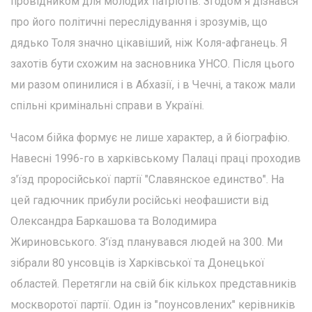
провідником для молодих патріотів. Згодом я дізнався
про його політичні переслідування і зрозумів, що
дядько Толя значно цікавіший, ніж Коля-афганець. Я
захотів бути схожим на засновника УНСО. Після цього
ми разом опинилися і в Абхазії, і в Чечні, а також мали
спільні кримінальні справи в Україні.
Часом бійка формує не лише характер, а й біографію.
Навесні 1996-го в харківському Палаці праці проходив
з'їзд проросійської партії "Славянское единство". На
цей гадючник прибули російські неофашисти від
Олександра Баркашова та Володимира
Жириновського. З'їзд планувався людей на 300. Ми
зібрали 80 унсовців із Харківської та Донецької
областей. Перетягли на свій бік кількох представників
москворотої партії. Один із "поунсовлених" керівників