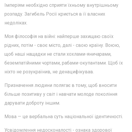
Імперіям необхідно сприяти їхньому внутрішньому
розпаду. Загибель Росії криється в її власних
недоліках.
Моя філософія на війні: найперше захищаю своїх
рідних, потім - своє місто, далі - свою країну. Воюю,
щоб наші нащадки не стали хохлами-яничарами,
беземпатійними чортами, рабами-окупантами. Щоб їх
ніхто не розукраїнив, не денацифікував.
Призначення людини полягає в тому, щоб вносити
більше позитиву у світ і навчати молоде покоління
дарувати доброту іншим.
Мова — це вербальна суть національної ідентичності.
Усвідомлення недосконалості - ознака здорової