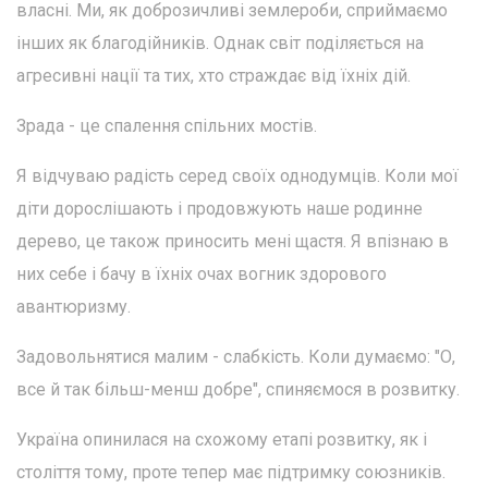
власні. Ми, як доброзичливі землероби, сприймаємо
інших як благодійників. Однак світ поділяється на
агресивні нації та тих, хто страждає від їхніх дій.
Зрада - це спалення спільних мостів.
Я відчуваю радість серед своїх однодумців. Коли мої
діти дорослішають і продовжують наше родинне
дерево, це також приносить мені щастя. Я впізнаю в
них себе і бачу в їхніх очах вогник здорового
авантюризму.
Задовольнятися малим - слабкість. Коли думаємо: "О,
все й так більш-менш добре", спиняємося в розвитку.
Україна опинилася на схожому етапі розвитку, як і
століття тому, проте тепер має підтримку союзників.