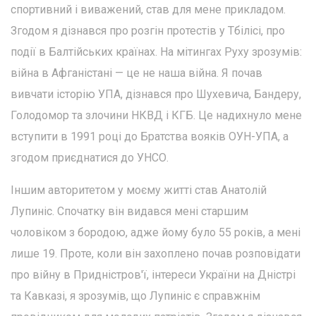
спортивний і виважений, став для мене прикладом.
Згодом я дізнався про розгін протестів у Тбілісі, про
події в Балтійських країнах. На мітингах Руху зрозумів:
війна в Афганістані — це не наша війна. Я почав
вивчати історію УПА, дізнався про Шухевича, Бандеру,
Голодомор та злочини НКВД і КГБ. Це надихнуло мене
вступити в 1991 році до Братства вояків ОУН-УПА, а
згодом приєднатися до УНСО.
Іншим авторитетом у моєму житті став Анатолій
Лупиніс. Спочатку він видався мені старшим
чоловіком з бородою, адже йому було 55 років, а мені
лише 19. Проте, коли він захоплено почав розповідати
про війну в Придністров'ї, інтереси України на Дністрі
та Кавказі, я зрозумів, що Лупиніс є справжнім