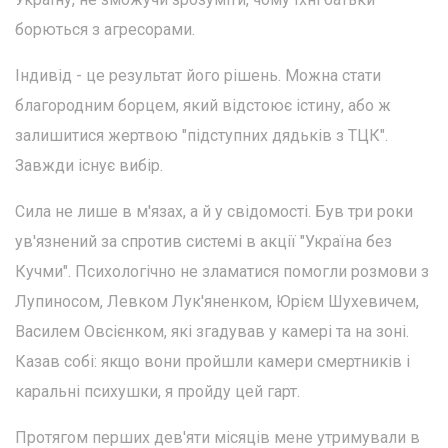
борються з агресорами.
Індивід - це результат його рішень. Можна стати
благородним борцем, який відстоює істину, або ж
залишитися жертвою "підступних дядьків з ТЦК".
Завжди існує вибір.
Сила не лише в м'язах, а й у свідомості. Був три роки
ув'язнений за спротив системі в акції "Україна без
Кучми". Психологічно не зламатися помогли розмови з
Лупиносом, Левком Лук'яненком, Юрієм Шухевичем,
Василем Овсієнком, які згадував у камері та на зоні.
Казав собі: якщо вони пройшли камери смертників і
каральні психушки, я пройду цей гарт.
Протягом перших дев'яти місяців мене утримували в