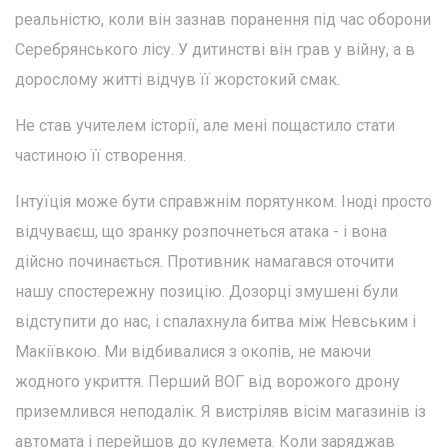
реальністю, коли він зазнав поранення під час оборони
Серебрянського лісу. У дитинстві він грав у війну, а в
дорослому житті відчув її жорстокий смак.
Не став учителем історії, але мені пощастило стати
частиною її створення.
Інтуїція може бути справжнім порятунком. Іноді просто
відчуваєш, що зранку розпочнеться атака - і вона
дійсно починається. Противник намагався оточити
нашу спостережну позицію. Дозорці змушені були
відступити до нас, і спалахнула битва між Невським і
Макіївкою. Ми відбивалися з окопів, не маючи
жодного укриття. Перший ВОГ від ворожого дрону
приземлився неподалік. Я вистріляв вісім магазинів із
автомата і перейшов до кулемета. Коли заряджав