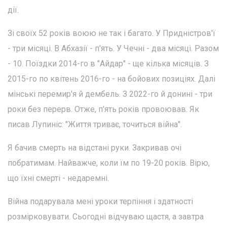
дії.
Зі своїх 52 років воюю не так і багато. У Придністров'ї
- три місяці. В Абхазії - п'ять. У Чечні - два місяці. Разом
- 10. Поїздки 2014-го в "Айдар" - ще кілька місяців. З
2015-го по квітень 2016-го - на бойових позиціях. Далі
мінські перемир'я й дембель. З 2022-го й донині - три
роки без перерв. Отже, п'ять років провоював. Як
писав Лупиніс: "Життя триває, точиться війна".
Я бачив смерть на відстані руки. Закривав очі
побратимам. Найважче, коли їм по 19-20 років. Вірю,
що їхні смерті - недаремні.
Війна подарувала мені уроки терпіння і здатності
розмірковувати. Сьогодні відчуваю щастя, а завтра