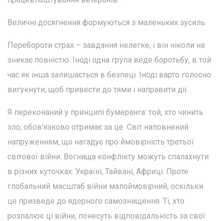
Величні досягнення формуються з маленьких зусиль.
Перебороти страх – завдання нелегке, і він ніколи не
зникає повністю. Іноді одна група веде боротьбу, в той
час як інша залишається в безпеці. Іноді варто голосно
вигукнути, щоб привести до тями і направити дії.
Я переконаний у принципі бумеранга: той, хто чинить
зло, обов'язково отримає за це. Світ наповнений
напруженням, що нагадує про ймовірність третьої
світової війни. Вогнища конфлікту можуть спалахнути
в різних куточках: Україні, Тайвані, Африці. Проте
глобальний масштаб війни малоймовірний, оскільки
це призведе до ядерного самознищення. Ті, хто
розпалює ці війни, понесуть відповідальність за свої