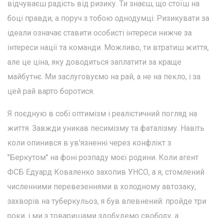
відчуваєш радість від ризику. Ти знаєш, що стоїш на
боці правди, а поруч з тобою однодумці. Ризикувати за
ідеали означає ставити особисті інтереси нижче за
інтереси нації та команди. Можливо, ти втратиш життя,
але це ціна, яку доводиться заплатити за краще
майбутнє. Ми заслуговуємо на рай, а не на пекло, і за
цей рай варто боротися.
Я поєдную в собі оптимізм і реалістичний погляд на
життя. Завжди уникав песимізму та фаталізму. Навіть
коли опинився в ув'язненні через конфлікт з
"Беркутом" на фоні розпаду моєї родини. Коли агент
ФСБ Едуард Коваленко захопив УНСО, а я, стомлений
численними перевезеннями в холодному автозаку,
захворів на туберкульоз, я був впевнений: пройде три
роки, і ми з товаришами здобудемо свободу, а