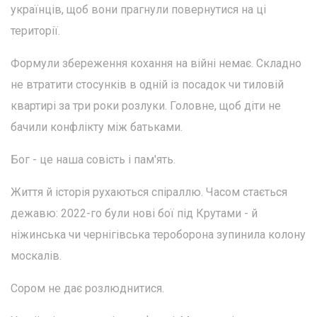
українців, щоб вони прагнули повернутися на ці
території.
Формули збереження кохання на війні немає. Складно
не втратити стосунків в одній із посадок чи тиловій
квартирі за три роки розлуки. Головне, щоб діти не
бачили конфлікту між батьками.
Бог - це наша совість і пам'ять.
Життя й історія рухаються спіраллю. Часом стається
дежавю: 2022-го були нові бої під Крутами - й
ніжинська чи чернігівська тероборона зупинила колону
москалів.
Сором не дає розлюднитися.