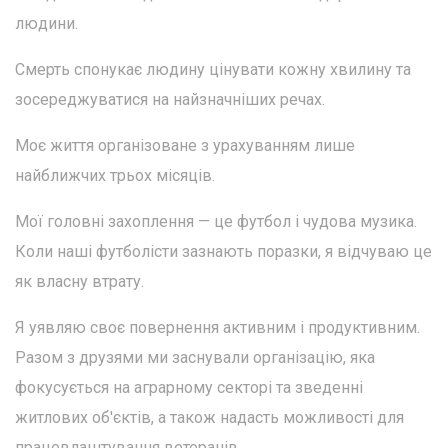
людини.
Смерть спонукає людину цінувати кожну хвилину та
зосереджуватися на найзначніших речах.
Моє життя організоване з урахуванням лише
найближчих трьох місяців.
Мої головні захоплення — це футбол і чудова музика.
Коли наші футболісти зазнають поразки, я відчуваю це
як власну втрату.
Я уявляю своє повернення активним і продуктивним.
Разом з друзями ми заснували організацію, яка
фокусується на аграрному секторі та зведенні
житлових об'єктів, а також надасть можливості для
працевлаштування ветеранів.