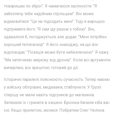
товаришах по зброї". Я намагаюся заспокоїти: "Я
забезпечу тебе надійним стрільцем". Він може
відмовитися: "Це не підходить мені". Тоді я вирішую
підтримати його: "Я сам іду разом з тобою". Він,
здавалося б, погоджується, але додає: "Мені потрібен
хороший тепловізор". Я його знаходжу, на що він
відповідає: "Позиція може бути небезпечною". Я кажу:
"Ми натягнемо мережу від дронів". Коли всі аргументи
вичерпані, він зрештою готовий до дії.
Історичні паралелі пояснюють сучасність. Тепер маємо
у війську обігрівачі, медеваки, стабпункти. У Грузії
спершу не мали навіть підсумків до магазинів.
Запихали їх і гранати в кишені. Броніки бачили хіба вві
сні. Якщо прилетіло, молися. Побратим Олег Челнов