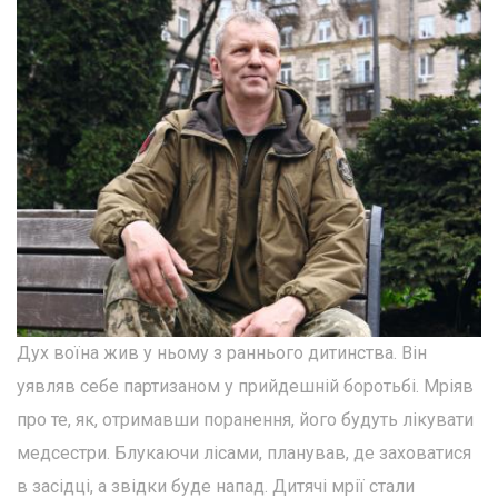
Дух воїна жив у ньому з раннього дитинства. Він
уявляв себе партизаном у прийдешній боротьбі. Мріяв
про те, як, отримавши поранення, його будуть лікувати
медсестри. Блукаючи лісами, планував, де заховатися
в засідці, а звідки буде напад. Дитячі мрії стали