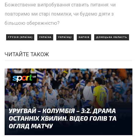
Божественне випробування ставить питання: чи
повторимо ми старі помилки, чи будемо діяти з
більшою обережністю?
ГРУЗІЯ (КРАЇНА)
УКРАЇНА
УКРАЇНЦІ
ХАРКІВ
ДОНЕЦЬКА ОБЛАСТЬ
ЧИТАЙТЕ ТАКОЖ