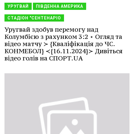
УРУГВАЙ
ПІВДЕННА АМЕРИКА
СТАДІОН "СЕНТЕНАРІО
Уругвай здобув перемогу над
Колумбією з рахунком 3:2 ⋆ Огляд та
відео матчу ≻ {Кваліфікація до ЧС.
КОНМЕБОЛ} ≺{16.11.2024}≻ Дивіться
відео голів на СПОРТ.UA