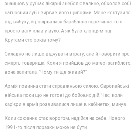
знайшов у руїнах лікарні знеболювальне, обколов собі
нагноєний зуб і вирвав його щипцями. Мене контузило
від вибуху, й розірвалася барабанна перетинка, то я
просто вату клав у вухо. А як було хлопцям під
Крутами сто років тому?
Складно не лише відчувати втрату, але й говорити про
смерть товариша. Коли я прийшов до матері загиблого,
вона запитала: "Чому ти ще живий?"
Армія повинна стати справжньою силою. Європейські
війська поки що не готові до бойових дій. Час, коли
кар'єри в армії розвивалися лише в кабінетах, минув.
Коли союзник стає ворогом, надійся на себе. Нового
1991-го після поразки може не бути.