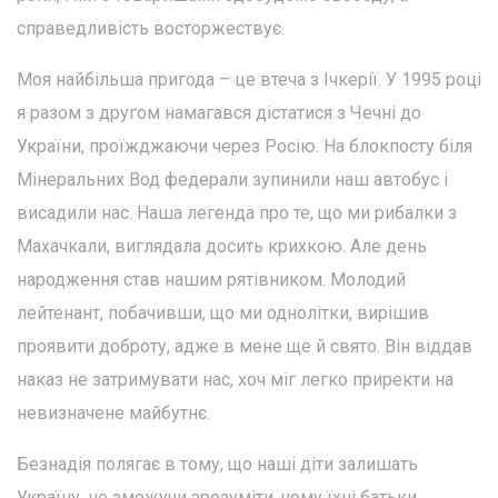
справедливість восторжествує.
Моя найбільша пригода – це втеча з Ічкерії. У 1995 році
я разом з другом намагався дістатися з Чечні до
України, проїжджаючи через Росію. На блокпосту біля
Мінеральних Вод федерали зупинили наш автобус і
висадили нас. Наша легенда про те, що ми рибалки з
Махачкали, виглядала досить крихкою. Але день
народження став нашим рятівником. Молодий
лейтенант, побачивши, що ми однолітки, вирішив
проявити доброту, адже в мене ще й свято. Він віддав
наказ не затримувати нас, хоч міг легко приректи на
невизначене майбутнє.
Безнадія полягає в тому, що наші діти залишать
Україну, не зможучи зрозуміти, чому їхні батьки