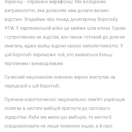
Українці - справжні марафонці. Ми володіємо
витривалістю, яка дозволяє нам долати великі
відстані. Згадаймо про понад десятирічну боротьбу
УПА. У партизанській війні це майже ціла епоха. Однак
і супротивник не відстає, він також готовий до довгих
змагань, адже азійці відомі своєю наполегливістю. У
цій боротьбі переможе той, хто виявиться більш
терплячим і винахідливим.
Сучасний націоналізм значною мірою виступає на
передовій у цій боротьбі.
Причина короткочасної національної пам'яті українців
полягає в нестачі амбіцій прагнути до світового
лідерства. Якби ми мали цю амбіцію, то могли б
усвідомлювати не лише помилки інших, а й свої