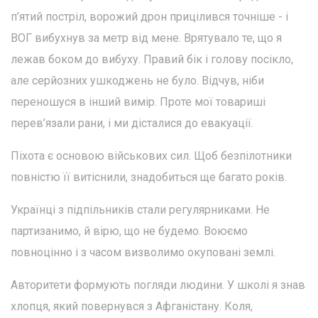
п’ятий постріл, ворожий дрон прицілився точніше - і
ВОГ вибухнув за метр від мене. Врятувало те, що я
лежав боком до вибуху. Правий бік і голову посікло,
але серйозних ушкоджень не було. Відчув, ніби
переношуся в інший вимір. Проте мої товариші
перев’язали рани, і ми дісталися до евакуації.
Піхота є основою військових сил. Щоб безпілотники
повністю її витіснили, знадобиться ще багато років.
Українці з підпільників стали регулярниками. Не
партизанимо, й вірю, що не будемо. Воюємо
повноцінно і з часом визволимо окуповані землі.
Авторитети формують погляди людини. У школі я знав
хлопця, який повернувся з Афганістану. Коля,