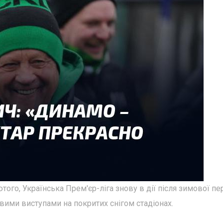
того, Українська Прем'єр-ліга знову в дії після зимової пе
авими виступами на покритих снігом стадіонах.