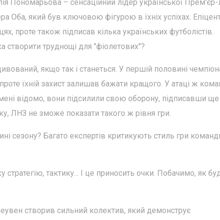
алія Пономарьова – сенсаційний лідер української Прем'єр-л
а Оба, який був ключовою фігурою в їхніх успіхах. Епіцен
ях, проте також підписав кілька українських футболістів.
ка створити труднощі для "фіолетових"?
ивований, якщо так і станеться. У першій половині чемпіон
проте їхній захист залишав бажати кращого. У атаці ж ком
мені відомо, вони підсилили свою оборону, підписавши ще
ку, ЛНЗ не зможе показати такого ж рівня гри.
ині сезону? Багато експертів критикують стиль гри команд
 стратегію, тактику... І це приносить очки. Побачимо, як бу
 Леувен створив сильний колектив, який демонструє