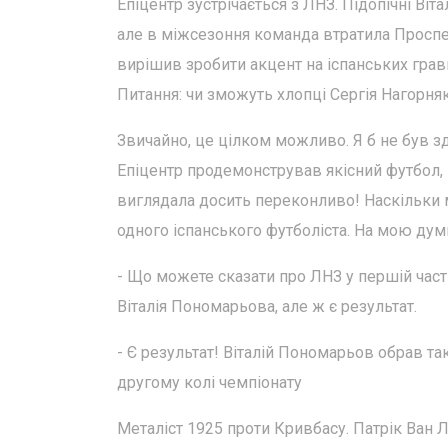
Епіцентр зустрічається з ЛНЗ. Підопічні Віт
але в міжсезоння команда втратила Проспер
вирішив зробити акцент на іспанських гравц
Питання: чи зможуть хлопці Сергія Нагорня
Звичайно, це цілком можливо. Я б не був зд
Епіцентр продемонстрував якісний футбол, 
виглядала досить переконливо! Наскільки 
одного іспанського футболіста. На мою дум
- Що можете сказати про ЛНЗ у першій част
Віталія Пономарьова, але ж є результат.
- Є результат! Віталій Пономарьов обрав таку
другому колі чемпіонату
Металіст 1925 проти Кривбасу. Патрік Ван