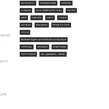
ФУТБОЛІСТ
ПІВЗАХИСНИК
УКРАЇНА
ІСПАНІЯ
ЛІГА ЧЕМПІОНІВ УЄФА
АНГЛІЯ
КИЇВ
ЄВРОПА
ЄВРО
ІТАЛІЯ
ФУТБОЛ
БРАЗИЛІЯ
ПРЕМ'ЄР-ЛІГА
РОСІЯ
, якою
МІЖНАРОДНА ФУТБОЛЬНА АСОЦІАЦІЯ
о
УКРАЇНЦІ
ФРАНЦІЯ
НІМЕЧЧИНА
ПОРТУГАЛІЯ
ФК «ДИНАМО» (КИЇВ)
Цього
,
йшло