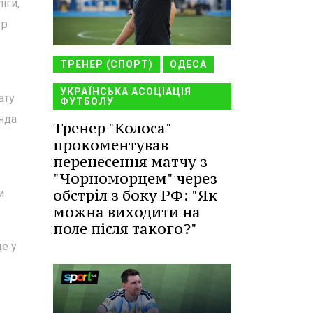
іги,
тр
ТРЕНЕР (СПОРТ)
ОДЕСА
УКРАЇНСЬКА АСОЦІАЦІЯ
ату
ФУТБОЛУ
анда
Тренер "Колоса"
прокоментував
перенесення матчу з
"Чорноморцем" через
обстріл з боку РФ: "Як
и
можна виходити на
поле після такого?"
де у