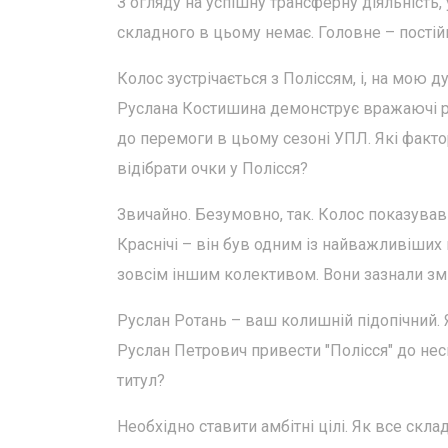
З огляду на успішну трансферну діяльність, 
складного в цьому немає. Головне – постійно
Колос зустрічається з Поліссям, і, на мою 
Руслана Костишина демонструє вражаючі рез
до перемоги в цьому сезоні УПЛ. Які факт
відібрати очки у Полісся?
Звичайно. Безумовно, так. Колос показував 
Краснічі – він був одним із найважливіших
зовсім іншим колективом. Вони зазнали зм
Руслан Ротань – ваш колишній підопічний.
Руслан Петрович привести "Полісся" до нес
титул?
Необхідно ставити амбітні цілі. Як все скл