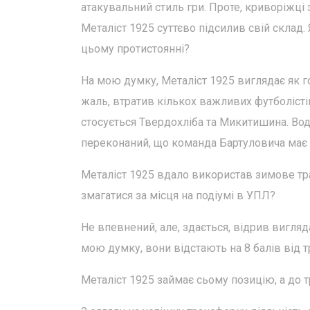
атакувальний стиль гри. Проте, криворіжці 
Металіст 1925 суттєво підсилив свій склад
цьому протистоянні?
На мою думку, Металіст 1925 виглядає як г
жаль, втратив кількох важливих футболісті
стосується Твердохліба та Микитишина. Водн
переконаний, що команда Бартуловича має в
Металіст 1925 вдало використав зимове т
змагатися за місця на подіумі в УПЛ?
Не впевнений, але, здається, відрив вигляда
мою думку, вони відстають на 8 балів від т
Металіст 1925 займає сьому позицію, а до тр