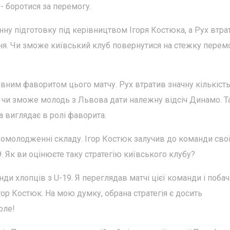
 - боротися за перемогу.
інну підготовку під керівництвом Ігоря Костюка, а Рух втра
я. Чи зможе київський клуб повернутися на стежку перем
івним фаворитом цього матчу. Рух втратив значну кількіст
я, чи зможе молодь з Львова дати належну відсіч Динамо. 
 виглядає в ролі фаворита.
омолодженні складу. Ігор Костюк залучив до команди сво
. Як ви оцінюєте таку стратегію київського клубу?
нди хлопців з U-19. Я переглядав матчі цієї команди і поба
Ігор Костюк. На мою думку, обрана стратегія є досить
оле!