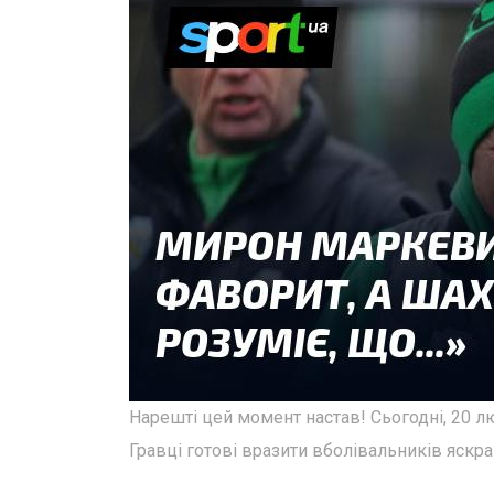
Нарешті цей момент настав! Сьогодні, 20 лю
Гравці готові вразити вболівальників яскр