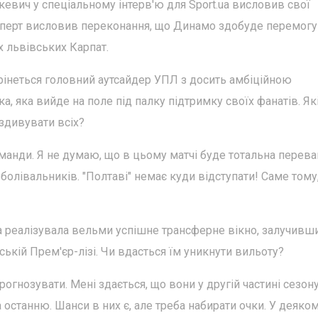
евич у спеціальному інтерв'ю для Sport.ua висловив свої
ксперт висловив переконання, що Динамо здобуде перемогу
 львівських Карпат.
трінеться головний аутсайдер УПЛ з досить амбіційною
 яка вийде на поле під палку підтримку своїх фанатів. Як
здивувати всіх?
оманди. Я не думаю, що в цьому матчі буде тотальна перева
уболівальників. "Полтаві" немає куди відступати! Саме тому,
 реалізувала вельми успішне трансферне вікно, залучивш
ській Прем'єр-лізі. Чи вдасться їм уникнути вильоту?
рогнозувати. Мені здається, що вони у другій частині сезон
 останню. Шанси в них є, але треба набирати очки. У деякому