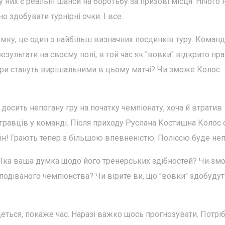
у них є реальні шанси на боротьбу за призові місця. Нічого 
 здобувати турнірні очки. І все.
думку, це один з найбільш визначних поєдинків туру. Коман
ультати на своєму полі, в той час як "вовки" відкрито пра
ори стануть вирішальними в цьому матчі? Чи зможе Колос
досить непогану гру на початку чемпіонату, хоча й втратив
 гравців у команді. Після приходу Руслана Костишна Колос 
ін! Грають тепер з більшою впевненістю. Поліссю буде неп
 Яка ваша думка щодо його тренерських здібностей? Чи зм
подіваного чемпіонства? Чи вірите ви, що "вовки" здобуду
адеться, покаже час. Наразі важко щось прогнозувати. Потрі