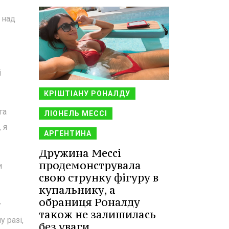
 над
і
КРІШТІАНУ РОНАЛДУ
га
ЛІОНЕЛЬ МЕССІ
 я
АРГЕНТИНА
Дружина Мессі
продемонструвала
и
свою струнку фігуру в
купальнику, а
обраниця Роналду
у
також не залишилась
 разі,
без уваги.