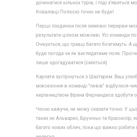
дочекатися кількох турів, і тоді з'явиться
Ковалівці Поліссю точно не буде!
Перші поєдинки після зимової перерви мож
результати цілком можливі. Усі команди пов
Очікується, що гравці багато бігатимуть. А
буде погода чи як виглядатиме поле. Прог
лише здогадуватися (сміється).
Карпати зустрінуться з Шахтарем. Ваш улюб
міжсезоння в команді "левів" відбулося чим
керівництвом Франа Фернандеса здобути оч
Чесно кажучи, не можу сказати точно. У ць
таких як Альварес, Бруніньо та Краснопір,
багато нових облич, поки що важко робити 
нелегко.