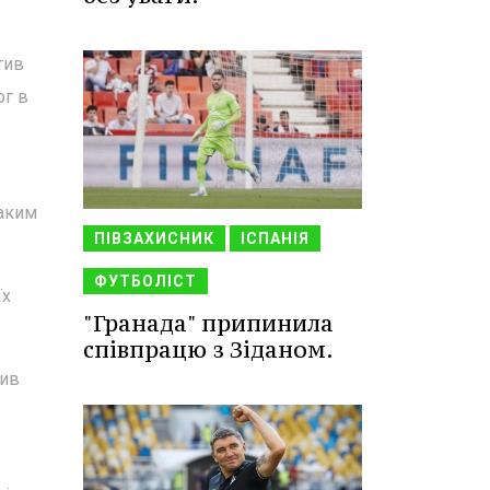
тив
ог в
ь
Таким
ПІВЗАХИСНИК
ІСПАНІЯ
ФУТБОЛІСТ
їх
"Гранада" припинила
співпрацю з Зіданом.
чив