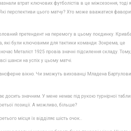
зазнали втрат ключових футболістів в це міжсезоння, тоді 
. Які перспективи цього матчу? Хто може вважатися фавори
оловний претендент на перемогу в цьому поєдинку. Кривба
в, які були ключовими для тактики команди. Зокрема, це
очас Металіст 1925 провів значні підсилення складу. Тому,
сі шанси на успіх у цьому матчі.
рансферне вікно. Чи зможуть вихованці Младена Бартулови
є досить значним. У мене немає під рукою турнірної таблиці
ретьої позиції. А можливо, більше?
етього місця їх відділяє шість очок...