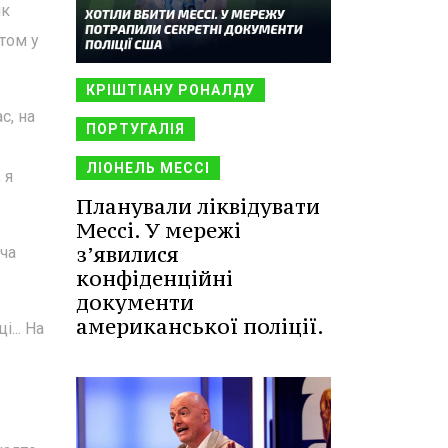
як
том у
КРІШТІАНУ РОНАЛДУ
с, на
ПОРТУГАЛІЯ
ЛІОНЕЛЬ МЕССІ
 я
Планували ліквідувати
Мессі. У мережі
з’явилися
ча
конфіденційні
документи
американської поліції.
... На