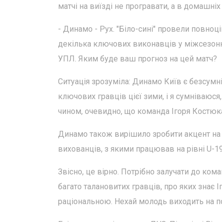
матчі на виїзді не програвати, а в домашніх
- Динамо - Рух. "Біло-сині" провели повноц
декілька ключових виконавців у міжсезонн
УПЛ. Яким буде ваш прогноз на цей матч?
Ситуація зрозуміла: Динамо Київ є безсумн
ключових гравців цієї зими, і я сумніваюс
чином, очевидно, що команда Ігоря Костюка
Динамо також вирішило зробити акцент на 
вихованців, з якими працював на рівні U-19
Звісно, це вірно. Потрібно залучати до кома
багато талановитих гравців, про яких знає 
раціональною. Нехай молодь виходить на п