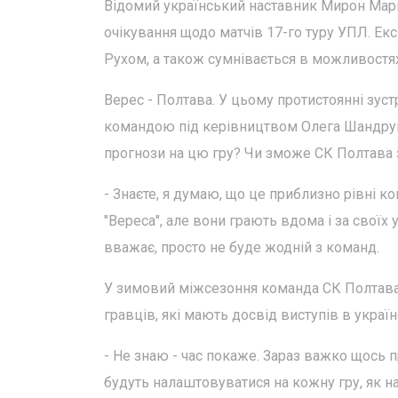
Відомий український наставник Мирон Марк
очікування щодо матчів 17-го туру УПЛ. Е
Рухом, а також сумнівається в можливостях
Верес - Полтава. У цьому протистоянні зус
командою під керівництвом Олега Шандрука,
прогнози на цю гру? Чи зможе СК Полтава 
- Знаєте, я думаю, що це приблизно рівні к
"Вереса", але вони грають вдома і за своїх 
вважає, просто не буде жодній з команд.
У зимовий міжсезоння команда СК Полтава
гравців, які мають досвід виступів в україн
- Не знаю - час покаже. Зараз важко щось п
будуть налаштовуватися на кожну гру, як на