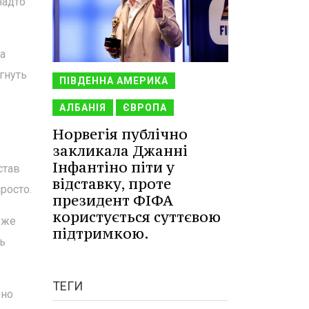
надто
да
гнуть
ПІВДЕННА АМЕРИКА
АЛБАНІЯ
ЄВРОПА
Норвегія публічно
закликала Джанні
Інфантіно піти у
став
відставку, проте
росто.
президент ФІФА
користується суттєвою
оже
підтримкою.
ть
ТЕГИ
бно