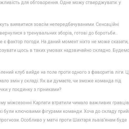
 можливість для обговорення. Одне можу стверджувати: у
уть виявитися зовсім непередбачуваними. Сенсаційні
ернулися з тренувальних зборів, готові до боротьби...
 ще є фактор погоди. На даний момент ніхто не може сказати
нозувати щось в таких умовах надзвичайно складно. Будем
лений клуб вийде на поле проти одного з фаворитів ліги. 
ало змін у складі. Як ви думаєте, чи зможе команда під
ки у поєдинку з гірниками?
ому міжсезонні Карпати втратили чимало важливих гравців
 які були ключовими фігурами команди. Хоча до складу при
прогнози. Особливо у матчі проти Шахтаря львів'янам буде