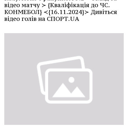
відео матчу ≻ {Кваліфікація до ЧС.
КОНМЕБОЛ} ≺{16.11.2024}≻ Дивіться
відео голів на СПОРТ.UA