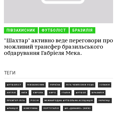
ПІВЗАХИСНИК
ФУТБОЛІСТ
БРАЗИЛІЯ
"Шахтар" активно веде переговори про
можливий трансфер бразильського
обдарування Габріеля Мека.
ТЕГИ
ФУТБОЛІСТ
ПІВЗАХИСНИК
УКРАЇНА
ЛІГА ЧЕМПІОНІВ УЄФА
ІСПАНІЯ
АНГЛІЯ
КИЇВ
ЄВРОПА
ЄВРО
ІТАЛІЯ
ФУТБОЛ
БРАЗИЛІЯ
ПРЕМ'ЄР-ЛІГА
РОСІЯ
МІЖНАРОДНА ФУТБОЛЬНА АСОЦІАЦІЯ
УКРАЇНЦІ
ФРАНЦІЯ
НІМЕЧЧИНА
ПОРТУГАЛІЯ
ФК «ДИНАМО» (КИЇВ)