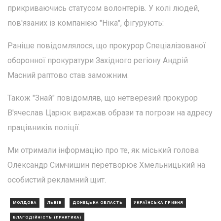
прикриваючись статусом волонтерів. У колі людей,
пов'язаних із компанією "Ніка", фігурують:
Раніше повідомлялося, що прокурор Спеціалізованої
оборонної прокуратури Західного регіону Андрій
Масний раптово став заможним.
Також "Знай" повідомляв, що нетверезий прокурор
В'ячеслав Царюк виражав образи та погрози на адресу
працівників поліції.
Ми отримали інформацію про те, як міський голова
Олександр Симчишин перетворює Хмельницький на
особистий рекламний щит.
МОЛДОВА
ЛЬВІВ
ДОНЕЦЬКА ОБЛАСТЬ
УКРАЇНСЬКА ГРИВНЯ
БЛАГОДІЙНІСТЬ (ПРАКТИКА)