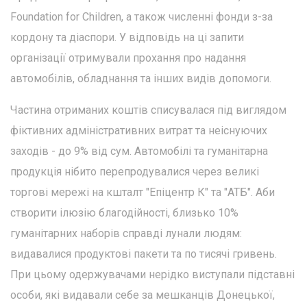
Foundation for Children, а також численні фонди з-за
кордону та діаспори. У відповідь на ці запити
організації отримували прохання про надання
автомобілів, обладнання та інших видів допомоги.
Частина отриманих коштів списувалася під виглядом
фіктивних адміністративних витрат та неіснуючих
заходів - до 9% від сум. Автомобілі та гуманітарна
продукція нібито перепродувалися через великі
торгові мережі на кшталт "Епіцентр К" та "АТБ". Аби
створити ілюзію благодійності, близько 10%
гуманітарних наборів справді лунали людям:
видавалися продуктові пакети та по тисячі гривень.
При цьому одержувачами нерідко виступали підставні
особи, які видавали себе за мешканців Донецької,