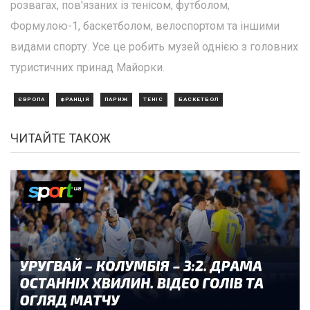
розвагах, пов'язаних із тенісом, футболом,
Формулою-1, баскетболом, велоспортом та іншими
видами спорту. Усе це робить музей однією з головних
туристичних принад Майорки.
ЄВРОПА
ФРАНЦІЯ
ПАРИЖ
ТЕНІС
БАСКЕТБОЛ
ЧИТАЙТЕ ТАКОЖ