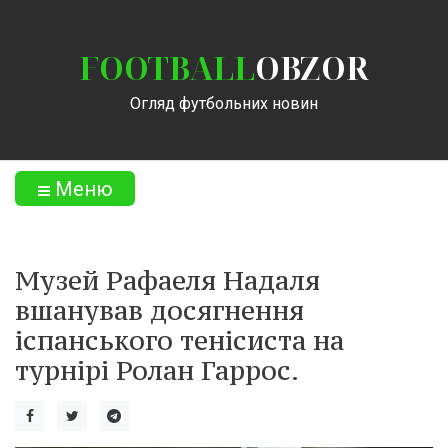
FOOTBALL
OBZOR
Огляд футбольних новин
Меню
Музей Рафаеля Надаля
вшанував досягнення
іспанського тенісиста на
турнірі Ролан Гаррос.