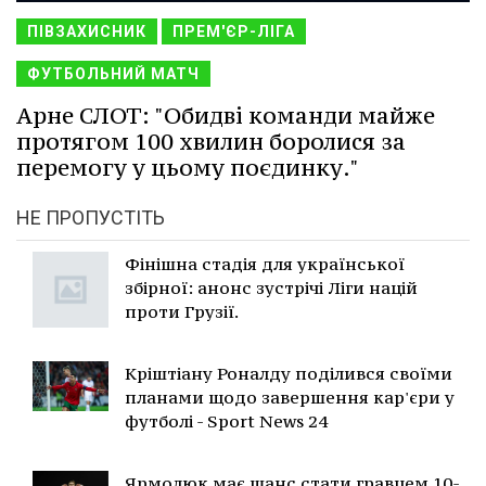
ПІВЗАХИСНИК
ПРЕМ'ЄР-ЛІГА
ФУТБОЛЬНИЙ МАТЧ
Арне СЛОТ: "Обидві команди майже
протягом 100 хвилин боролися за
перемогу у цьому поєдинку."
НЕ ПРОПУСТІТЬ
Фінішна стадія для української
збірної: анонс зустрічі Ліги націй
проти Грузії.
Кріштіану Роналду поділився своїми
планами щодо завершення кар'єри у
футболі - Sport News 24
Ярмолюк має шанс стати гравцем 10-