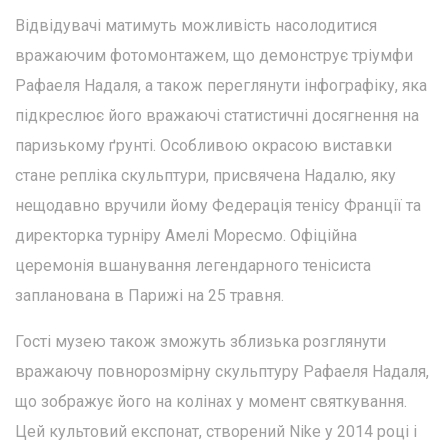
Відвідувачі матимуть можливість насолодитися
вражаючим фотомонтажем, що демонструє тріумфи
Рафаеля Надаля, а також переглянути інфографіку, яка
підкреслює його вражаючі статистичні досягнення на
паризькому ґрунті. Особливою окрасою виставки
стане репліка скульптури, присвячена Надалю, яку
нещодавно вручили йому Федерація тенісу Франції та
директорка турніру Амелі Моресмо. Офіційна
церемонія вшанування легендарного тенісиста
запланована в Парижі на 25 травня.
Гості музею також зможуть зблизька розглянути
вражаючу повнорозмірну скульптуру Рафаеля Надаля,
що зображує його на колінах у момент святкування.
Цей культовий експонат, створений Nike у 2014 році і