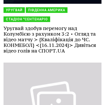
УРУГВАЙ
ПІВДЕННА АМЕРИКА
СТАДІОН "СЕНТЕНАРІО
Уругвай здобув перемогу над
Колумбією з рахунком 3:2 ⋆ Огляд та
відео матчу ≻ {Кваліфікація до ЧС.
КОНМЕБОЛ} ≺{16.11.2024}≻ Дивіться
відео голів на СПОРТ.UA