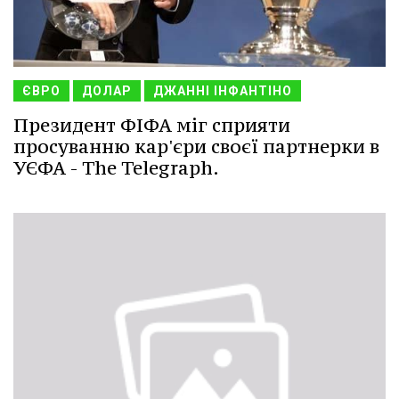
ЄВРО
ДОЛАР
ДЖАННІ ІНФАНТІНО
Президент ФІФА міг сприяти
просуванню кар'єри своєї партнерки в
УЄФА - The Telegraph.