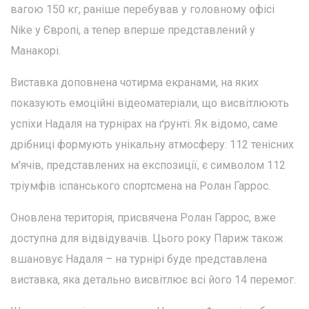
вагою 150 кг, раніше перебував у головному офісі
Nike у Європі, а тепер вперше представлений у
Манакорі.
Виставка доповнена чотирма екранами, на яких
показують емоційні відеоматеріали, що висвітлюють
успіхи Надаля на турнірах на ґрунті. Як відомо, саме
дрібниці формують унікальну атмосферу: 112 тенісних
м'ячів, представлених на експозиції, є символом 112
тріумфів іспанського спортсмена на Ролан Гаррос.
Оновлена територія, присвячена Ролан Гаррос, вже
доступна для відвідувачів. Цього року Париж також
вшановує Надаля – на турнірі буде представлена
виставка, яка детально висвітлює всі його 14 перемог.