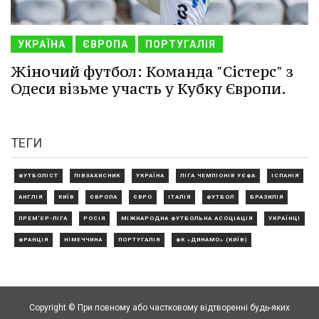
УКРАЇНА
ЄВРОПА
ПОРТУГАЛІЯ
Жіночий футбол: Команда "Сістерс" з
Одеси візьме участь у Кубку Європи.
ТЕГИ
ФУТБОЛІСТ
ПІВЗАХИСНИК
УКРАЇНА
ЛІГА ЧЕМПІОНІВ УЄФА
ІСПАНІЯ
АНГЛІЯ
КИЇВ
ЄВРОПА
ЄВРО
ІТАЛІЯ
ФУТБОЛ
БРАЗИЛІЯ
ПРЕМ'ЄР-ЛІГА
РОСІЯ
МІЖНАРОДНА ФУТБОЛЬНА АСОЦІАЦІЯ
УКРАЇНЦІ
ФРАНЦІЯ
НІМЕЧЧИНА
ПОРТУГАЛІЯ
ФК «ДИНАМО» (КИЇВ)
Copyright © При повному або частковому відтворенні будь-яких