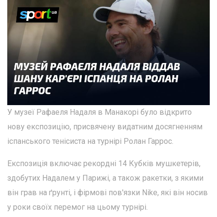
У музеї Рафаеля Надаля в Манакорі було відкрито
нову експозицію, присвячену видатним досягненням
іспанського тенісиста на турнірі Ролан Гаррос.
Експозиція включає рекордні 14 Кубків мушкетерів,
здобутих Надалем у Парижі, а також ракетки, з якими
він грав на ґрунті, і фірмові пов'язки Nike, які він носив
у роки своїх перемог на цьому турнірі.