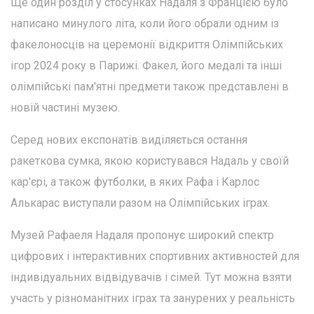
Ще один розділ у стосунках Надаля з Францією було
написано минулого літа, коли його обрали одним із
факелоносців на церемонії відкриття Олімпійських
ігор 2024 року в Парижі. Факел, його медалі та інші
олімпійські пам'ятні предмети також представлені в
новій частині музею.
Серед нових експонатів виділяється остання
ракеткова сумка, якою користувався Надаль у своїй
кар'єрі, а також футболки, в яких Рафа і Карлос
Алькарас виступали разом на Олімпійських іграх.
Музей Рафаеля Надаля пропонує широкий спектр
цифрових і інтерактивних спортивних активностей для
індивідуальних відвідувачів і сімей. Тут можна взяти
участь у різноманітних іграх та занурених у реальність