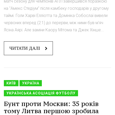
матч сезону для чемпіонів АПЛ завершився поразкою
на "Амекс Стедіум" після камбеку господарів у другому
таймі. Голи Харві Елліотта та Домініка Собослаї вивели
червоних вперед (2:1) до перерви, між ними був м'яч
Ясіна Аярі. Але заміни Каору Мітома та Джек Хінше...
ЧИТАТИ ДАЛІ
КИЇВ
УКРАЇНА
УКРАЇНСЬКА АСОЦІАЦІЯ ФУТБОЛУ
Бунт проти Москви: 35 років
тому Литва першою зробила