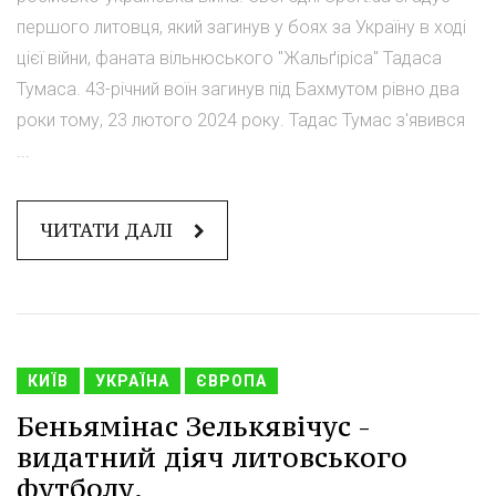
першого литовця, який загинув у боях за Україну в ході
цієї війни, фаната вільнюського "Жальґіріса" Тадаса
Тумаса. 43-річний воїн загинув під Бахмутом рівно два
роки тому, 23 лютого 2024 року. Тадас Тумас з'явився
...
ЧИТАТИ ДАЛІ
КИЇВ
УКРАЇНА
ЄВРОПА
Беньямінас Зелькявічус -
видатний діяч литовського
футболу.