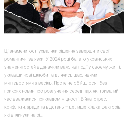
Ці знаменитості ухвалили рішення завершити свої
романтичні зв'язки. У 2024 році багато українських
знаменитостей відзначили важливі події у своєму житті,
уклавши нові шлюби та ділячись щасливими
миттєвостями з весіль. Проте не обійшлося і без
прикрих новин про розлучення серед пар, які тривалий
час вважалися прикладом міцності. Війна, стрес,
конфлікти, зради та відстань – це лише кілька факторів,
які вплинули на рі...