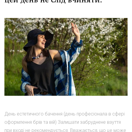
День естетичного бачення (день професіонала в сфері
оформлення брів та вій) Залишати забруднене взуття
при вході не рекомендується. Вважається, що це може