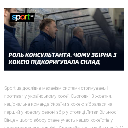
Sport.ua дослідив механізм системи стримувань і
противаг у українському хокеї. Сьогодні, 3 жовтня,
національна команда України з хокею зібралася на
перший у новому сезоні збір у столиці Литви Вільнюсі.
Вінцем цього збору стане участь наших хокеїстів у