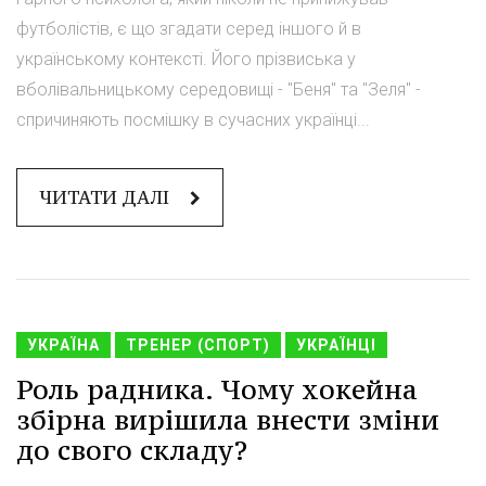
футболістів, є що згадати серед іншого й в
українському контексті. Його прізвиська у
вболівальницькому середовищі - "Беня" та "Зеля" -
спричиняють посмішку в сучасних українці...
ЧИТАТИ ДАЛІ
УКРАЇНА
ТРЕНЕР (СПОРТ)
УКРАЇНЦІ
Роль радника. Чому хокейна
збірна вирішила внести зміни
до свого складу?