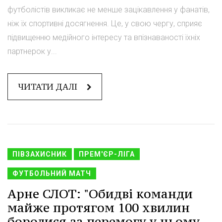
футболістів викликає не менше зацікавлення у фанатів,
ніж їх спортивні досягнення. Це, у свою чергу, сприяє
підвищенню медійного інтересу та впізнаваності їхніх
партнерок у...
ЧИТАТИ ДАЛІ
ПІВЗАХИСНИК
ПРЕМ'ЄР-ЛІГА
ФУТБОЛЬНИЙ МАТЧ
Арне СЛОТ: "Обидві команди
майже протягом 100 хвилин
боролися за перемогу у цьому