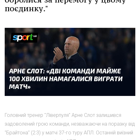
поєдинку."
Головний тренер "Ліверпуля" Арне Слот залишився
задоволений грою команди, незважаючи на поразку від
"Брайтона" (2:3) у матчі 37-го туру АПЛ. Останній виїзний