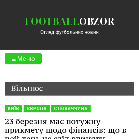
FOOTBALL
OBZOR
Огляд футбольних новин
Меню
Вільнюс
КИЇВ
ЄВРОПА
СЛОВАЧЧИНА
23 березня має потужну
прикмету щодо фінансів: що в
цей день не слід вчиняти.