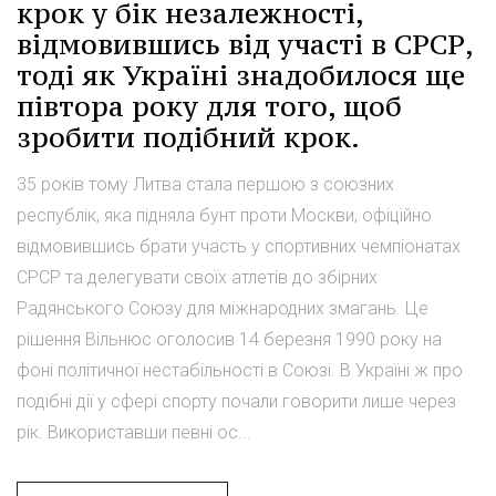
крок у бік незалежності,
відмовившись від участі в СРСР,
тоді як Україні знадобилося ще
півтора року для того, щоб
зробити подібний крок.
35 років тому Литва стала першою з союзних
республік, яка підняла бунт проти Москви, офіційно
відмовившись брати участь у спортивних чемпіонатах
СРСР та делегувати своїх атлетів до збірних
Радянського Союзу для міжнародних змагань. Це
рішення Вільнюс оголосив 14 березня 1990 року на
фоні політичної нестабільності в Союзі. В Україні ж про
подібні дії у сфері спорту почали говорити лише через
рік. Використавши певні ос...