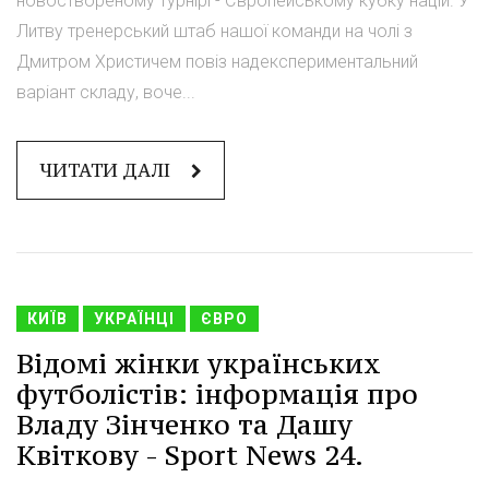
новоствореному турнірі - Європейському кубку націй. У
Литву тренерський штаб нашої команди на чолі з
Дмитром Христичем повіз надекспериментальний
варіант складу, воче...
ЧИТАТИ ДАЛІ
КИЇВ
УКРАЇНЦІ
ЄВРО
Відомі жінки українських
футболістів: інформація про
Владу Зінченко та Дашу
Квіткову - Sport News 24.