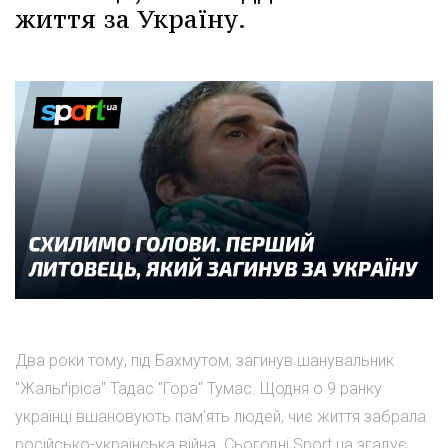
життя за Україну.
Два роки тому, під Бахмутом, загинув шанувальник
"Жальґіріса" Тадас "Гора" Тумас. Щодня о 9 ранку
українці вшановують пам'ять людей, чиє життя забрала
російсько-українська війна. Сьогодні Sport.ua згадує