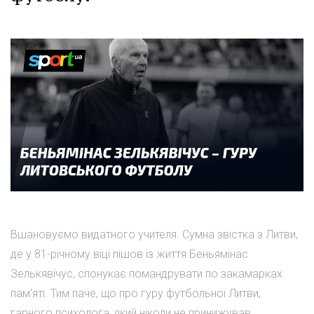
Вшановуємо видатного учителя. Сумна звістка з Литви,
де у 81-річному віці пішов із життя Беньямінас
Зелькявічус, спонукає помандрувати по закамарках
пам'яті. Тим паче, що про гуру футбольної Литви,
гарного психолога, який ніколи не принижував