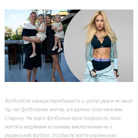
Футболісти завжди перебувають у центрі уваги не лише
під час футбольних матчів, а й далеко поза межами
стадіону. Не рідко футбольні зірки поєднують своє
життя із медійними коханими, виключенням не є
український футбол. Особисте життя українських