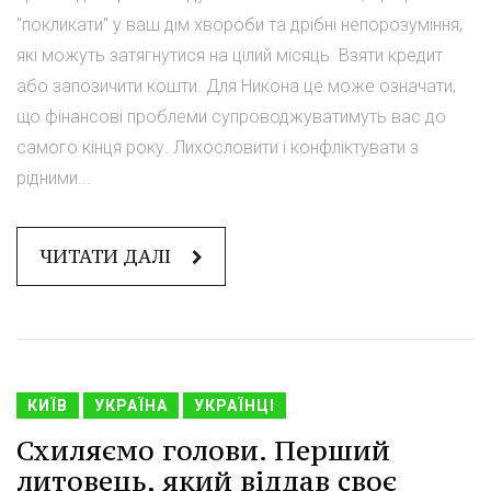
"покликати" у ваш дім хвороби та дрібні непорозуміння,
які можуть затягнутися на цілий місяць. Взяти кредит
або запозичити кошти. Для Никона це може означати,
що фінансові проблеми супроводжуватимуть вас до
самого кінця року. Лихословити і конфліктувати з
рідними...
ЧИТАТИ ДАЛІ
КИЇВ
УКРАЇНА
УКРАЇНЦІ
Схиляємо голови. Перший
литовець, який віддав своє