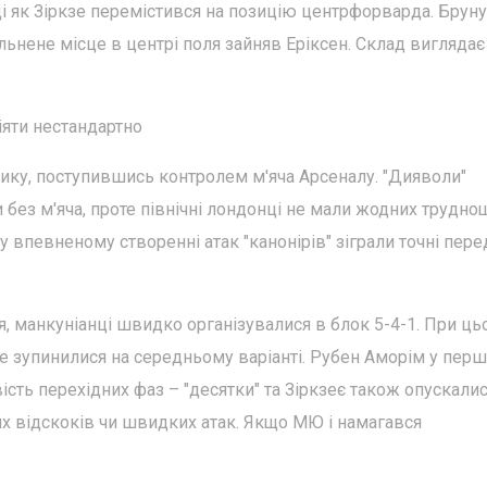
ді як Зіркзе перемістився на позицію центрфорварда. Бруну
льнене місце в центрі поля зайняв Еріксен. Склад виглядає
іяти нестандартно
ку, поступившись контролем м'яча Арсеналу. "Дияволи"
 без м'яча, проте північні лондонці не мали жодних труднощ
 впевненому створенні атак "канонірів" зіграли точні пере
я, манкуніанці швидко організувалися в блок 5-4-1. При ць
не зупинилися на середньому варіанті. Рубен Аморім у перш
сть перехідних фаз – "десятки" та Зіркзеє також опускалис
их відскоків чи швидких атак. Якщо МЮ і намагався