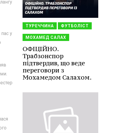
флангу
ТУРЕЧЧИНА
ФУТБОЛІСТ
 пас у
МОХАМЕД САЛАХ
р
ОФІЦІЙНО.
Трабзонспор
підтвердив, що веде
няв
переговори з
ими.
Мохамедом Салахом.
честер
лася
ого