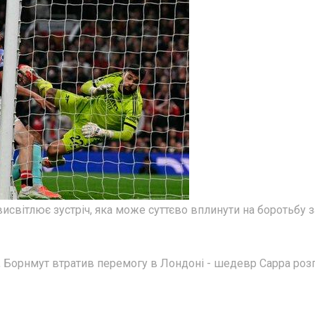
исвітлює зустріч, яка може суттєво вплинути на боротьбу з
Ч, Борнмут втратив перемогу в Лондоні - шедевр Сарра роз