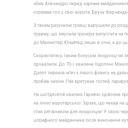
збив Алехандро перед карним майданчиком.
отримав гол у свої ворота: Бруну Фернанде
З таким рахунком гравці вирушили до роздя
травму, що змусила тренера випустити на п
до Манчестер Юнайтед лише в січні, а до цьо
Скористатись таким бонусом лондонці не з
провалили. До 70-ї хвилини підопічні Мікеля
Далот перевів м'яч з лівого флангу на даль
пробив низом. Рая врятував гостей, парир
На шістдесятій хвилині Гарначо здійснив про
на лінію воротарської. Зірзеє, що чекав на 
став рятівником для лондонців! У свою чер
штрафного майданчика після виконання куто