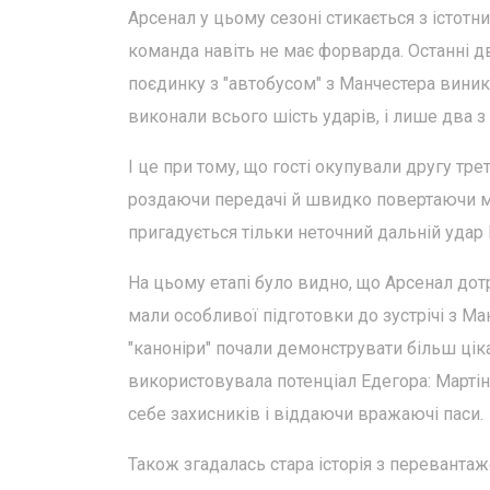
Арсенал у цьому сезоні стикається з істотн
команда навіть не має форварда. Останні дв
поєдинку з "автобусом" з Манчестера виник
виконали всього шість ударів, і лише два 
І це при тому, що гості окупували другу тр
роздаючи передачі й швидко повертаючи м'я
пригадується тільки неточний дальній удар 
На цьому етапі було видно, що Арсенал дот
мали особливої підготовки до зустрічі з М
"каноніри" почали демонструвати більш ці
використовувала потенціал Едегора: Мартін
себе захисників і віддаючи вражаючі паси.
Також згадалась стара історія з переванта