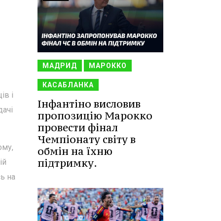
МАДРИД
МАРОККО
КАСАБЛАНКА
ів і
Інфантіно висловив
дачі
пропозицію Марокко
провести фінал
Чемпіонату світу в
ому,
обмін на їхню
підтримку.
ій
ь на