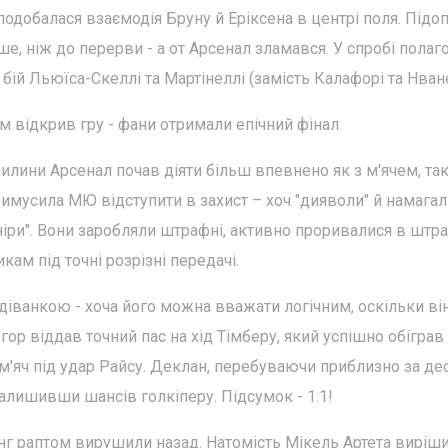
добалася взаємодія Бруну й Еріксена в центрі поля. Підоп
, ніж до перерви - а от Арсенал зламався. У спробі полаг
бій Льюїса-Скеллі та Мартінеллі (замість Калафорі та Нване
ім відкрив гру - фани отримали епічний фінал
вилини Арсенал почав діяти більш впевнено як з м'ячем, так
имусила МЮ відступити в захист – хоч "дияволи" й намагал
оніри". Вони заробляли штрафні, активно проривалися в штр
кам під точні розрізні передачі.
одіванкою - хоча його можна вважати логічним, оскільки ві
гор віддав точний пас на хід Тімберу, який успішно обіграв
'яч під удар Райсу. Деклан, перебуваючи приблизно за де
 залишивши шансів голкіперу. Підсумок - 1:1!
лінг раптом вирушили назад. Натомість Мікель Артета виріш