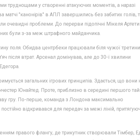
ими труднощами у створенні атакуючих моментів, а наразі
а матчі "канонірів" в АПЛ завершились без забитих голів, 
ли очевидні проблеми. До перерви підопічні Мікеля Артети
з них були з-за меж штрафного майданчика.
етину поля. Обидва центрбеки працювали біля чужої третини
ч після втрат. Арсенал домінував, але до 30-ї хвилини
Едегора.
римується загальних ігрових принципів. Здається, що вони 
анчестер Юнайтед. Проте, приблизно в середині першого та
каву гру. По-перше, команда з Лондона максимально
 постійно відкривався для передач за межі ліній, притягую
женням правого флангу, де трикутник створювали Тімбер, Е