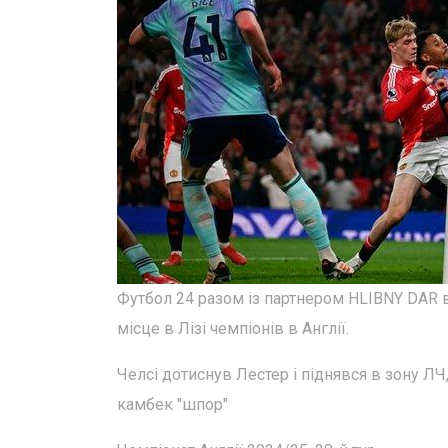
Футбол 24 разом із партнером HLIBNY DAR в
місце в Лізі чемпіонів в Англії.
Челсі дотиснув Лестер і піднявся в зону Л
камбек "шпор"