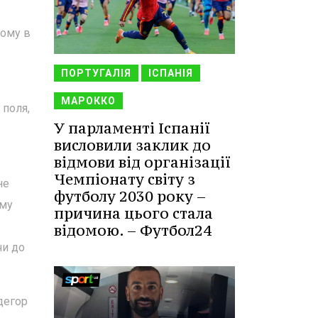
тому в
ПОРТУГАЛІЯ
ІСПАНІЯ
МАРОККО
 поля,
У парламенті Іспанії
висловили заклик до
відмови від організації
Чемпіонату світу з
не
футболу 2030 року –
йму
причина цього стала
відомою. – Футбол24
чи до
дегор