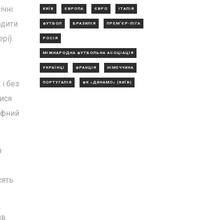
ічні
КИЇВ
ЄВРОПА
ЄВРО
ІТАЛІЯ
одити
ФУТБОЛ
БРАЗИЛІЯ
ПРЕМ'ЄР-ЛІГА
рі).
РОСІЯ
МІЖНАРОДНА ФУТБОЛЬНА АСОЦІАЦІЯ
УКРАЇНЦІ
ФРАНЦІЯ
НІМЕЧЧИНА
 і без
ПОРТУГАЛІЯ
ФК «ДИНАМО» (КИЇВ)
ися
афний
н
сять
ив