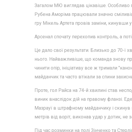
Загалом МЮ виглядав цікавіше. Особливо по
Рубена Аморіма працювали значно сміливіше
гру Мікель Артета провів заміни, кинувши у 
Арсенал спочату перехопив контроль, а пот
Це дало свої результати. Близько до 70-ї х
нього. Найважливіше, що команда знову пр
чинити опір, ініціативу все ж тримали "кан
майданчик та часто втікали за спини захисни
Проте, гол Райса на 74-й хвилині став несп
виник внаслідок дій на правому фланзі. Еде
Мазрауї в штрафному майданчику і скинув м
метрів від воріт, виконав удар у дотик, не
Під час розминки на полі Зінченко та Стер