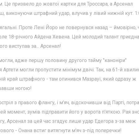
 Це призвело до жовтої картки для Троссара, а Арсенал
ш, виконуючи штрафний удар, влучив у лівий нижній кут. 1:
гальні. Проте Лені Йоро не повернувся назад – ймовірно, 
оле 18-річного Айдена Хевена. Цей молодий талант приєдн
го виступав за... Арсенал!
могли, адже першу половину другого тайму "каноніри"
 Артети могли пропустити мінімум двічі. Так, на 61-й хвили
ній край штрафного - там опинився Мазрауї, який одразу ж
увавши ногою!
стріл з правого флангу, і м'яч, відскочивши від Парті, потр
цей момент, зумів підправити його у ворота п'яткою. Рая зн
гу, Арсенал за цей час згадує лише удар Едегора з-за меж
вого - Онана встиг витягнути м'яч з-під поперечки!