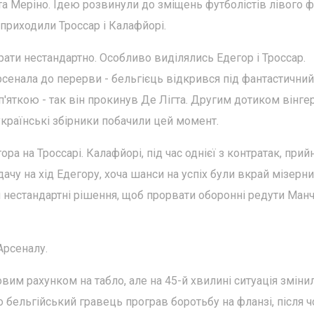
 та Меріно. Ідею розвинули до зміщень футболістів лівого 
 приходили Троссар і Калафйорі.
рати нестандартно. Особливо виділялись Едегор і Троссар.
енала до перерви - бельгієць відкрився під фантастичний
п'яткою - так він прокинув Де Лігта. Другим дотиком вінге
країнські збірники побачили цей момент.
ра на Троссарі. Калафйорі, під час однієї з контратак, прий
дачу на хід Едегору, хоча шанси на успіх були вкрай мізерн
 нестандартні рішення, щоб прорвати оборонні редути Ман
Арсеналу.
вим рахунком на табло, але на 45-й хвилині ситуація зміни
 бельгійський гравець програв боротьбу на фланзі, після ч