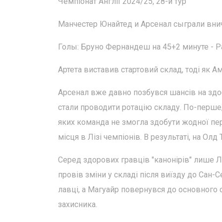
Чемпіонат Англії 2024/25, 28-й тур
Манчестер Юнайтед и Арсенал сыграли внич
Голы: Бруно Фернандеш на 45+2 минуте - Ра
Артета виставив стартовий склад, тоді як Ам
Арсенал вже давно позбувся шансів на здо
стали проводити ротацію складу. По-перше,
яких команда не змогла здобути жодної пе
місця в Лізі чемпіонів. В результаті, на О
Серед здорових гравців "канонірів" лише Л
провів зміни у складі після виїзду до Сан-
лавці, а Магуайр повернувся до основного 
захисника.