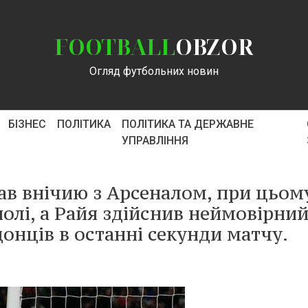
FOOTBALL
OBZOR
Огляд футбольних новин
БІЗНЕС
ПОЛІТИКА
ПОЛІТИКА ТА ДЕРЖАВНЕ
УПРАВЛІННЯ
ав внічию з Арсеналом, при цьом
полі, а Райя здійснив неймовірни
донців в останні секунди матчу.