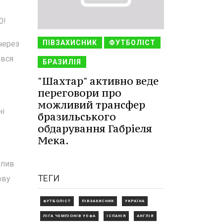
0!
ПІВЗАХИСНИК
ФУТБОЛІСТ
через
ався
БРАЗИЛІЯ
"Шахтар" активно веде
переговори про
можливий трансфер
ні
бразильського
обдарування Габріеля
Мека.
апив
ТЕГИ
ову
ФУТБОЛІСТ
ПІВЗАХИСНИК
УКРАЇНА
ЛІГА ЧЕМПІОНІВ УЄФА
ІСПАНІЯ
АНГЛІЯ