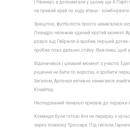
і Нванері, а допомагали у цьому ще й Парті
на правий край по ходу атаки - комбінувати
Зрештою, футболісти просто намагалися зіг
Леандро належав єдиний крутий момент Арс
розріз від Габріеля й зробив перший дотик 
пробив повз дальню стійку. Важливо, щоб у
Відзначився і цікавий момент з участю Едего
рішення не бити по воротах, а зробити пере
Загалом, Арсенал активно намагався знайти
Юнайтед.
Несподіваний пенальті призвів до поразки 
Команди були готові йти на перерву з нульо
через помилку Троссара. Під тиском Гарначо