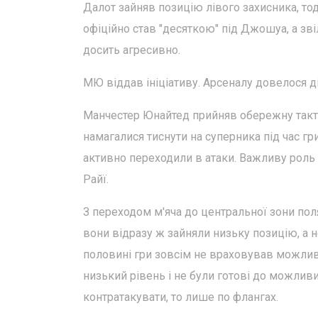
Далот зайняв позицію лівого захисника, то
офіційно став "десяткою" під Джошуа, а зві
досить агресивно.
МЮ віддав ініціативу. Арсеналу довелося д
Манчестер Юнайтед прийняв обережну такти
намагалися тиснути на суперника під час гри
активно переходили в атаки. Важливу роль у
Райї.
З переходом м'яча до центральної зони пол
вони відразу ж зайняли низьку позицію, а 
половині гри зовсім не враховував можливі
низький рівень і не були готові до можлив
контратакувати, то лише по флангах.