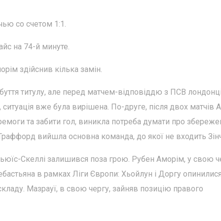
ью со счетом 1:1.
йс на 74-й минуте.
орім здійснив кілька замін.
буття титулу, але перед матчем-відповіддю з ПСВ лондонці
 ситуація вже була вирішена. По-друге, після двох матчів 
ремоги та забити гол, виникла потреба думати про збереже
лд Траффорд вийшла основна команда, до якої не входить Зін
ьюїс-Скеллі залишився поза грою. Рубен Аморім, у свою ч
Себастьяна в рамках Ліги Європи: Хьойлун і Доргу опинилися
складу. Мазрауї, в свою чергу, зайняв позицію правого