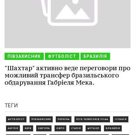
ПІВЗАХИСНИК
ФУТБОЛІСТ
БРАЗИЛІЯ
"Шахтар" активно веде переговори про
можливий трансфер бразильського
обдарування Габріеля Мека.
ТЕГИ
ФУТБОЛІСТ
ПІВЗАХИСНИК
УКРАЇНА
ЛІГА ЧЕМПІОНІВ УЄФА
ІСПАНІЯ
АНГЛІЯ
КИЇВ
ЄВРОПА
ЄВРО
ІТАЛІЯ
ФУТБОЛ
БРАЗИЛІЯ