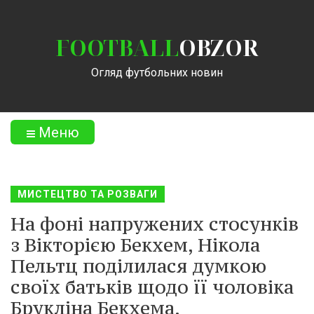
FOOTBALL
OBZOR
Огляд футбольних новин
Меню
МИСТЕЦТВО ТА РОЗВАГИ
На фоні напружених стосунків
з Вікторією Бекхем, Нікола
Пельтц поділилася думкою
своїх батьків щодо її чоловіка
Брукліна Бекхема.