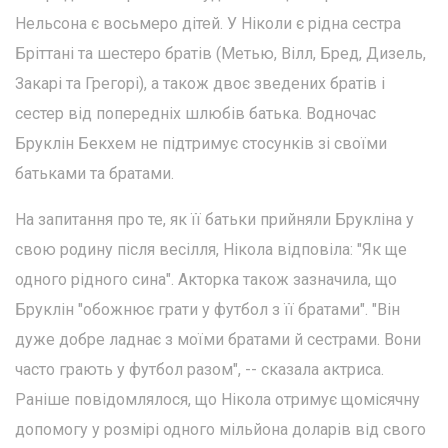
Нельсона є восьмеро дітей. У Ніколи є рідна сестра
Бріттані та шестеро братів (Метью, Вілл, Бред, Дизель,
Закарі та Грегорі), а також двоє зведених братів і
сестер від попередніх шлюбів батька. Водночас
Бруклін Бекхем не підтримує стосунків зі своїми
батьками та братами.
На запитання про те, як її батьки прийняли Брукліна у
свою родину після весілля, Нікола відповіла: "Як ще
одного рідного сина". Акторка також зазначила, що
Бруклін "обожнює грати у футбол з її братами". "Він
дуже добре ладнає з моїми братами й сестрами. Вони
часто грають у футбол разом", -- сказала актриса.
Раніше повідомлялося, що Нікола отримує щомісячну
допомогу у розмірі одного мільйона доларів від свого