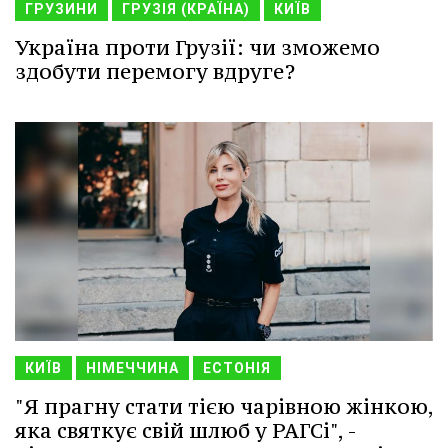
ГРУЗИНИ
ГРУЗІЯ (КРАЇНА)
КИЇВ
Україна проти Грузії: чи зможемо
здобути перемогу вдруге?
КИЇВ
НІМЕЧЧИНА
ЕСТОНІЯ
"Я прагну стати тією чарівною жінкою,
яка святкує свій шлюб у РАГСі", -