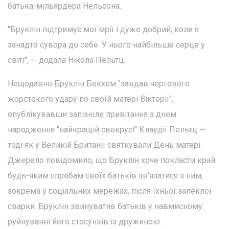
батька-мільярдера Нельсона.
"Бруклін підтримує мої мрії і дуже добрий, коли я
занадто сувора до себе. У нього найбільше серце у
світі", -- додала Нікола Пельтц.
Нещодавно Бруклін Бекхем "завдав чергового
жорстокого удару по своїй матері Вікторії",
опублікувавши запізніле привітання з днем
народження "найкращій свекрусі" Клаудії Пельтц --
тоді як у Великій Британії святкували День матері.
Джерело повідомило, що Бруклін хоче покласти край
будь-яким спробам своїх батьків зв'язатися з ним,
зокрема у соціальних мережах, після їхньої запеклої
сварки. Бруклін звинуватив батьків у навмисному
руйнуванні його стосунків із дружиною.