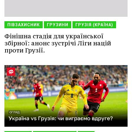
ПІВЗАХИСНИК
ГРУЗИНИ
ГРУЗІЯ (КРАЇНА)
Фінішна стадія для української
збірної: анонс зустрічі Ліги націй
проти Грузії.