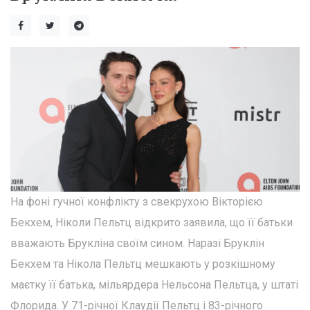
На фоні гучної конфлікту з свекрухою Вікторією
Бекхем, Ніколи Пельтц відкрито заявила, що її батьки
вважають Брукліна своїм сином. Наразі Бруклін
Бекхем та Нікола Пельтц мешкають у розкішному
маєтку її батька, мільярдера Нельсона Пельтца, у штаті
Флорида. У 71-річної Клаудії Пельтц і 83-річного