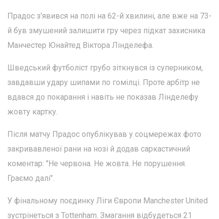
Прадос з'явився на полі на 62-й хвилині, але вже на 73-
й був змушений залишити гру через підкат захисника
Манчестер Юнайтед Віктора Лінделефа.
Шведський футболіст грубо зіткнувся із суперником,
завдавши удару шипами по гомілці. Проте арбітр не
вдався до покарання і навіть не показав Лінделефу
жовту картку.
Після матчу Прадос опублікував у соцмережах фото
закривавленої рани на нозі й додав саркастичний
коментар: "Не червона. Не жовта. Не порушення.
Граємо далі".
У фінальному поєдинку Ліги Європи Manchester United
зустрінеться з Tottenham. Змагання відбудеться 21