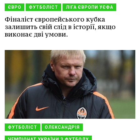
ЄВРО
ФУТБОЛІСТ
ЛІГА ЄВРОПИ УЄФА
Фіналіст європейського кубка
залишить свій слід в історії, якщо
виконає дві умови.
ФУТБОЛІСТ
ОЛЕКСАНДРІЯ
ЧЕМПІОНАТ УКРАЇНИ З ФУТБОЛУ