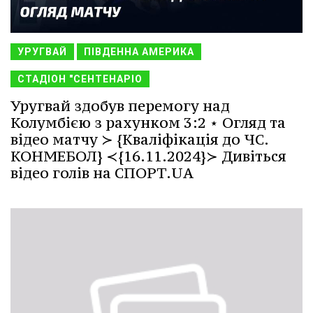
УРУГВАЙ
ПІВДЕННА АМЕРИКА
СТАДІОН "СЕНТЕНАРІО
Уругвай здобув перемогу над
Колумбією з рахунком 3:2 ⋆ Огляд та
відео матчу ≻ {Кваліфікація до ЧС.
КОНМЕБОЛ} ≺{16.11.2024}≻ Дивіться
відео голів на СПОРТ.UA