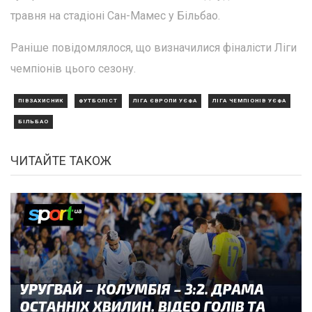
травня на стадіоні Сан-Мамес у Більбао.
Раніше повідомлялося, що визначилися фіналісти Ліги
чемпіонів цього сезону.
ПІВЗАХИСНИК
ФУТБОЛІСТ
ЛІГА ЄВРОПИ УЄФА
ЛІГА ЧЕМПІОНІВ УЄФА
БІЛЬБАО
ЧИТАЙТЕ ТАКОЖ