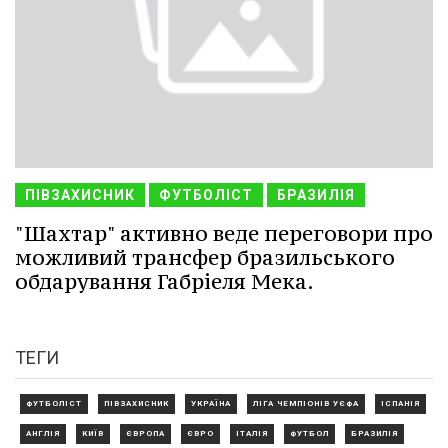
ПІВЗАХИСНИК
ФУТБОЛІСТ
БРАЗИЛІЯ
"Шахтар" активно веде переговори про
можливий трансфер бразильського
обдарування Габріеля Мека.
ТЕГИ
ФУТБОЛІСТ
ПІВЗАХИСНИК
УКРАЇНА
ЛІГА ЧЕМПІОНІВ УЄФА
ІСПАНІЯ
АНГЛІЯ
КИЇВ
ЄВРОПА
ЄВРО
ІТАЛІЯ
ФУТБОЛ
БРАЗИЛІЯ