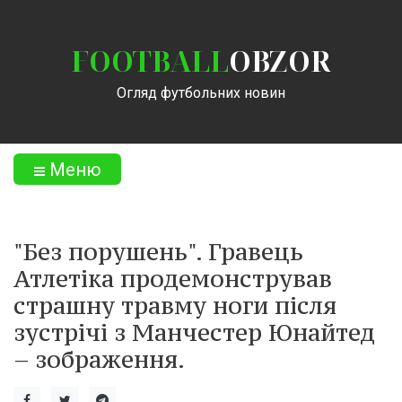
FOOTBALL
OBZOR
Огляд футбольних новин
Меню
"Без порушень". Гравець
Атлетіка продемонстрував
страшну травму ноги після
зустрічі з Манчестер Юнайтед
– зображення.