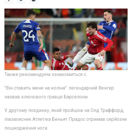
Также рекомендуем ознакомиться с:
"Він ставить мене на коліна": легендарний Венгер
назвав ключового гравця Барселони.
У другому поєдинку, який пройшов на Олд Траффорд,
півзахисник Атлетіка Беньят Прадос отримав серйозне
пошкодження ноги.