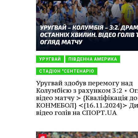
УРУГВАЙ
ПІВДЕННА АМЕРИКА
СТАДІОН "СЕНТЕНАРІО
Уругвай здобув перемогу над
Колумбією з рахунком 3:2 ⋆ Ог
відео матчу ≻ {Кваліфікація до
КОНМЕБОЛ} ≺{16.11.2024}≻ Ди
відео голів на СПОРТ.UA