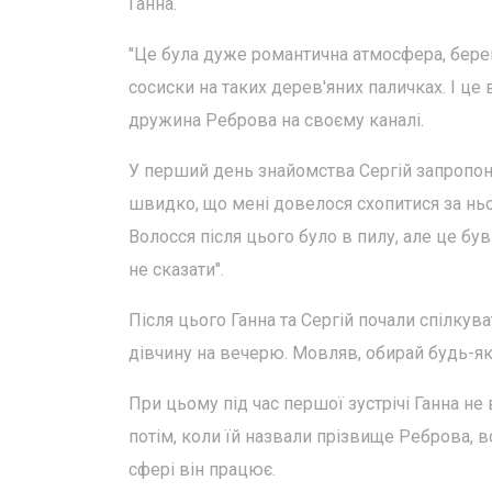
Ганна.
"Це була дуже романтична атмосфера, берег
сосиски на таких дерев'яних паличках. І це 
дружина Реброва на своєму каналі.
У перший день знайомства Сергій запропонув
швидко, що мені довелося схопитися за ньог
Волосся після цього було в пилу, але це був 
не сказати".
Після цього Ганна та Сергій почали спілкув
дівчину на вечерю. Мовляв, обирай будь-яке
При цьому під час першої зустрічі Ганна н
потім, коли їй назвали прізвище Реброва, во
сфері він працює.