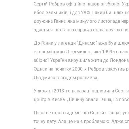
Сергій Ребров офіційно пішов зі збірної У
вболівальників, і для УАФ. І який би шлях не
дружина Ганна, яка минулого листопада нар
здається, що Ганна справді стала другою 
До Ганни у легенди "Динамо" вже був шлюб
економісткою Людмилою, яка 1999-го наро
збірної України вирушила жити до Лондона,
Однак на початку 2000-х Ребров закрутив 
Людмилою згодом розпався.
У жовтні 2013-го папараці підловили Сергі
центрів Києва. Дівчину звали Ганна, і з пов
Пізніше стало відомо, що Сергій і Ганна зу
точну дату. Але це не є проблемою. Адже с