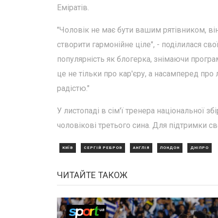
Еміратів.
"Чоловік не має бути вашим рятівником, в
створити гармонійне ціле", - поділилася св
популярність як блогерка, знімаючи програм
це не тільки про кар'єру, а насамперед пр
радістю."
У листопаді в сім'ї тренера національної з
чоловікові третього сина. Для підтримки с
КИЇВ
СЕРГІЙ РЕБРОВ
АНГЛІЯ
ЛОНДОН
ДНІПРО
ЧИТАЙТЕ ТАКОЖ