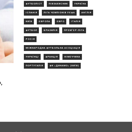
ФУТБОЛІСТ
ПІВЗАХИСНИК
УКРАЇНА
ІСПАНІЯ
ЛІГА ЧЕМПІОНІВ УЄФА
АНГЛІЯ
КИЇВ
ЄВРОПА
ЄВРО
ІТАЛІЯ
ФУТБОЛ
БРАЗИЛІЯ
ПРЕМ'ЄР-ЛІГА
РОСІЯ
МІЖНАРОДНА ФУТБОЛЬНА АСОЦІАЦІЯ
УКРАЇНЦІ
ФРАНЦІЯ
НІМЕЧЧИНА
ПОРТУГАЛІЯ
ФК «ДИНАМО» (КИЇВ)
,