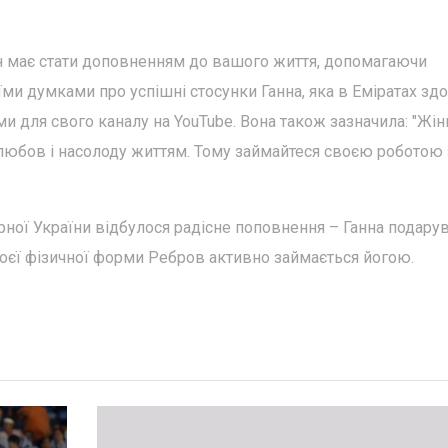
ін має стати доповненням до вашого життя, допомагаючи
оїми думками про успішні стосунки Ганна, яка в Еміратах зд
и для свого каналу на YouTube. Вона також зазначила: "Жін
о любов і насолоду життям. Тому займайтеся своєю роботою 
бірної України відбулося радісне поповнення – Ганна подару
воєї фізичної форми Ребров активно займається йогою.