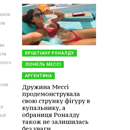
ажили
іла
так
КРІШТІАНУ РОНАЛДУ
кла.
нічого
ЛІОНЕЛЬ МЕССІ
АРГЕНТИНА
осив
Дружина Мессі
продемонструвала
свою струнку фігуру в
купальнику, а
же
обраниця Роналду
кій
також не залишилась
без уваги.