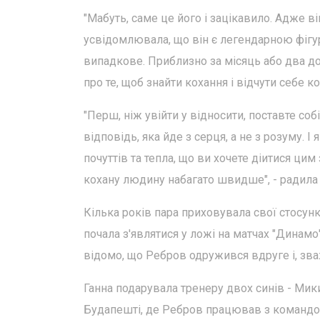
"Мабуть, саме це його і зацікавило. Адже в
усвідомлювала, що він є легендарною фігу
випадкове. Приблизно за місяць або два до н
про те, щоб знайти кохання і відчути себе к
"Перш, ніж увійти у відносити, поставте соб
відповідь, яка йде з серця, а не з розуму. І
почуттів та тепла, що ви хочете діитися ци
кохану людину набагато швидше", - радила
Кілька років пара приховувала свої стосунк
почала з'являтися у ложі на матчах "Динамо"
відомо, що Ребров одружився вдруге і, зв
Ганна подарувала тренеру двох синів - Мик
Будапешті, де Ребров працював з командо