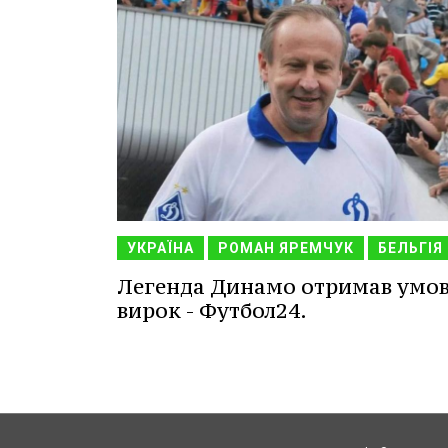
УКРАЇНА
РОМАН ЯРЕМЧУК
БЕЛЬГІЯ
Легенда Динамо отримав умо
вирок - Футбол24.