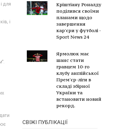
і для
Кріштіану Роналду
поділився своїми
планами щодо
ів, і
завершення
кар'єри у футболі -
Sport News 24
Ярмолюк має
шанс стати
".
гравцем 10-го
з
клубу англійської
Прем'єр-ліги в
складі збірної
України та
их
встановити новий
рекорд.
адати
СВІЖІ ПУБЛІКАЦІЇ
лює