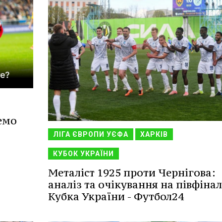
емо
ЛІГА ЄВРОПИ УЄФА
ХАРКІВ
КУБОК УКРАЇНИ
Металіст 1925 проти Чернігова:
аналіз та очікування на півфінал
Кубка України - Футбол24