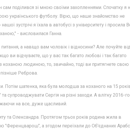
ін сам поділився зі мною своїми захопленнями. Спочатку я 
рою українського футболу. Вірю, що наше знайомство не
ашої зустрічі я їхала в автобусі з університету і просила В
оханою," - висловилася Ганна.
і питання, а навіщо вам чоловік і відносини? Але почуйте ві
 якщо ви відчуваєте, що у вас так багато любові і так багато
м з коханою людиною, то, звичайно, тоді ви притягнете свою
 пізніше Реброва.
и. Потім шатенка, яка була молодша за коханого на 15 років
 та супроводжувати Сергія на різні заходи. А влітку 2016-го
ажаючи на все, дуже щасливий.
иту та Олександра. Протягом трьох років родина жила в
ю "Ференцварош", а згодом переїхали до Об'єднаних Араб