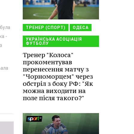
обула
ТРЕНЕР (СПОРТ)
ОДЕСА
ка -
УКРАЇНСЬКА АСОЦІАЦІЯ
ФУТБОЛУ
з
Тренер "Колоса"
прокоментував
перенесення матчу з
вала
"Чорноморцем" через
обстріл з боку РФ: "Як
можна виходити на
поле після такого?"