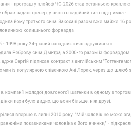
країни - програш у плейоф ЧС-2026 став останньою краплею 
 обрав надалі тренер, у нього є надійний тил і підтримка -
одила йому третього сина. Закохані разом вже майже 16 рок
половинкою колишнього форварда.
 - 1998 року 24-річний нападник киян одружився з
дила Реброву сина Дмитра, а 2000-го разом із форвардом
 адже Сергій підписав контракт з англійським "Тоттенгемом
роман із популярною співачкою Ані Лорак, через що шлюб 
я в компанії молодої довгоногої шатенки в одному з торгов
едінки пари було видно, що вони більше, ніж друзі.
стрілися вперше в липні 2010 року. "Мій чоловік не може зг
правжніми показниками чоловіка є його вчинки," - підкрес