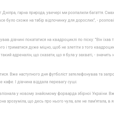
 Дніпра, гарна природа, увечері ми розпалили багаття. См
все було схоже на табір відпочинку для дорослих", - розпов
ав дівчині покататися на квадроциклі по піску: "Він їхав 
о і триматися дуже міцно, щоб не злетіти з того квадроци
такий адреналін, що сказати, що я була у захваті, - значить 
атися. Вже наступного дня футболіст зателефонував та запр
 кафе. І дівчина віддала перевагу суші.
е впізнала у новому знайомому форварда збірної України. В
на зрозуміла, що десь про нього чула, але не пам'ятала, в я