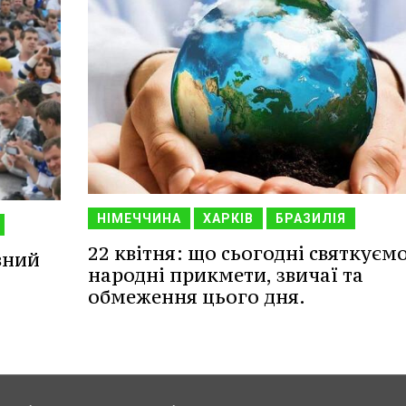
НІМЕЧЧИНА
ХАРКІВ
БРАЗИЛІЯ
22 квітня: що сьогодні святкуємо
вний
народні прикмети, звичаї та
обмеження цього дня.