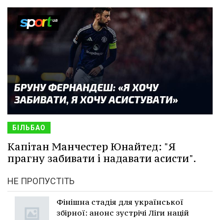
БІЛЬБАО
Капітан Манчестер Юнайтед: "Я
прагну забивати і надавати асисти".
НЕ ПРОПУСТІТЬ
Фінішна стадія для української
збірної: анонс зустрічі Ліги націй