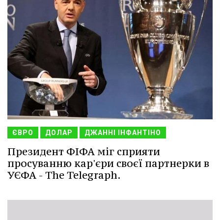
ЄВРО
ДОЛАР
ДЖАННІ ІНФАНТІНО
Президент ФІФА міг сприяти
просуванню кар'єри своєї партнерки в
УЄФА - The Telegraph.