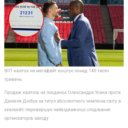
ВІП-квиток на мегафайт коштує понад 140 тисяч
гривень
Продаж квитків на поєдинок Олександра Усика проти
Даніеля Дюбуа за титул абсолютного чемпіона світу в
хевівейті перевершує найвідважніші сподівання
організаторів заходу.