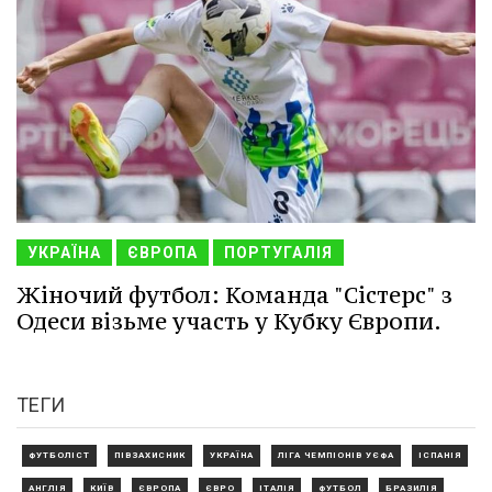
УКРАЇНА
ЄВРОПА
ПОРТУГАЛІЯ
Жіночий футбол: Команда "Сістерс" з
Одеси візьме участь у Кубку Європи.
ТЕГИ
ФУТБОЛІСТ
ПІВЗАХИСНИК
УКРАЇНА
ЛІГА ЧЕМПІОНІВ УЄФА
ІСПАНІЯ
АНГЛІЯ
КИЇВ
ЄВРОПА
ЄВРО
ІТАЛІЯ
ФУТБОЛ
БРАЗИЛІЯ