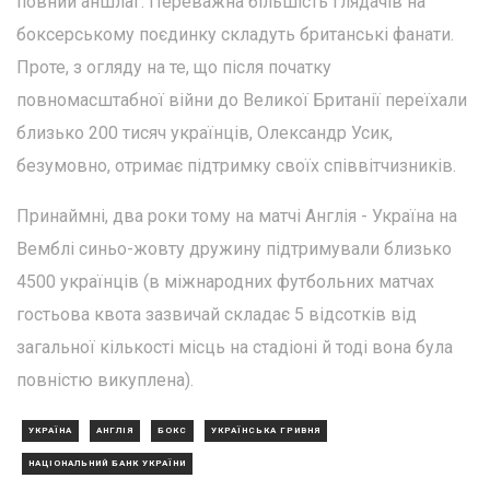
повний аншлаг. Переважна більшість глядачів на
боксерському поєдинку складуть британські фанати.
Проте, з огляду на те, що після початку
повномасштабної війни до Великої Британії переїхали
близько 200 тисяч українців, Олександр Усик,
безумовно, отримає підтримку своїх співвітчизників.
Принаймні, два роки тому на матчі Англія - Україна на
Вемблі синьо-жовту дружину підтримували близько
4500 українців (в міжнародних футбольних матчах
гостьова квота зазвичай складає 5 відсотків від
загальної кількості місць на стадіоні й тоді вона була
повністю викуплена).
УКРАЇНА
АНГЛІЯ
БОКС
УКРАЇНСЬКА ГРИВНЯ
НАЦІОНАЛЬНИЙ БАНК УКРАЇНИ