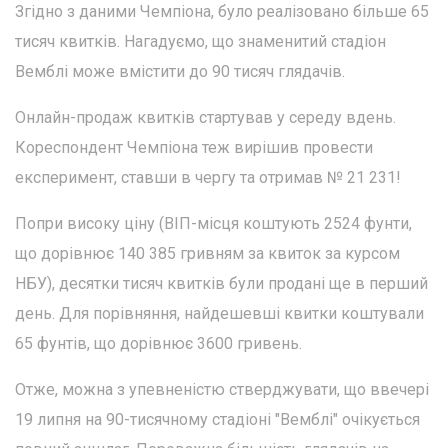
Згідно з даними Чемпіона, було реалізовано більше 65
тисяч квитків. Нагадуємо, що знаменитий стадіон
Вемблі може вмістити до 90 тисяч глядачів.
Онлайн-продаж квитків стартував у середу вдень.
Кореспондент Чемпіона теж вирішив провести
експеримент, ставши в чергу та отримав № 21 231!
Попри високу ціну (ВІП-місця коштують 2524 фунти,
що дорівнює 140 385 гривням за квиток за курсом
НБУ), десятки тисяч квитків були продані ще в перший
день. Для порівняння, найдешевші квитки коштували
65 фунтів, що дорівнює 3600 гривень.
Отже, можна з упевненістю стверджувати, що ввечері
19 липня на 90-тисячному стадіоні "Вемблі" очікується