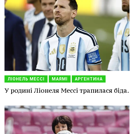
ЛІОНЕЛЬ МЕССІ
МАЯМІ
АРГЕНТИНА
У родині Ліонеля Мессі трапилася біда.