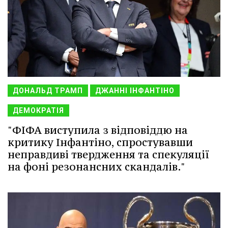
ДОНАЛЬД ТРАМП
ДЖАННІ ІНФАНТІНО
ДЕМОКРАТІЯ
"ФІФА виступила з відповіддю на
критику Інфантіно, спростувавши
неправдиві твердження та спекуляції
на фоні резонансних скандалів."