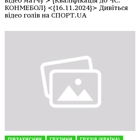
відео матчу ≻ {Кваліфікація до ЧС.
КОНМЕБОЛ} ≺{16.11.2024}≻ Дивіться
відео голів на СПОРТ.UA
ПІВЗАХИСНИК
ГРУЗИНИ
ГРУЗІЯ (КРАЇНА)