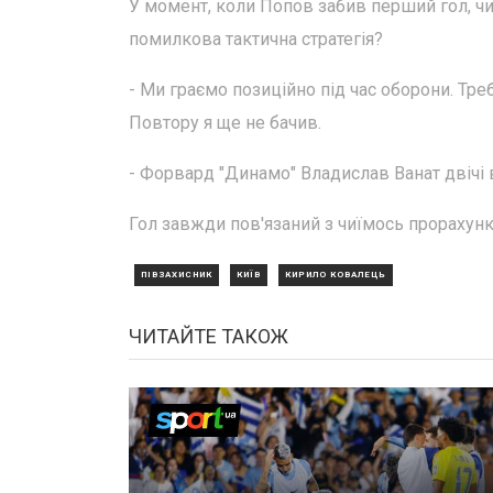
У момент, коли Попов забив перший гол, чи 
помилкова тактична стратегія?
- Ми граємо позиційно під час оборони. Тр
Повтору я ще не бачив.
- Форвард "Динамо" Владислав Ванат двічі в
Гол завжди пов'язаний з чиїмось прорахунк
ПІВЗАХИСНИК
КИЇВ
КИРИЛО КОВАЛЕЦЬ
ЧИТАЙТЕ ТАКОЖ