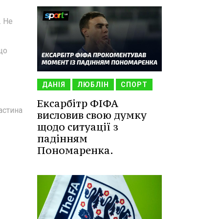
. Не
що
ДАНІЯ
ЛЮБЛІН
СПОРТ
Ексарбітр ФІФА
частина
висловив свою думку
щодо ситуації з
падінням
Пономаренка.