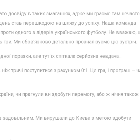
гато досвіду в таких змаганнях, адже ми граємо там нечасто
день став перешкодою на шляху до успіху. Наша команда
 проти одного з лідерів українського футболу. Не вважаю, 
 гри. Ми обов'язково детально проаналізуємо цю зустріч.
ої поразки, але тут їх спіткала серйозна невдача...
 ніж тричі поступитися з рахунком 0:1. Це гра, і програш — 
раїни, чи прагнули ви здобути перемогу, або ж нічия також
ув задовільним. Ми вирушали до Києва з метою здобути