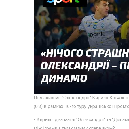
Півзахисник "Олександрії" Кирило Ковалец
(0:3) в рамках 16-го туру української Прем’є
- Кирило, два матчі "Олександрії" та "Динам
між іграми з тим самим суперником?