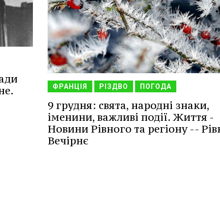
іади
ФРАНЦІЯ
РІЗДВО
ПОГОДА
не.
9 грудня: свята, народні знаки,
іменини, важливі події. Життя -
Новини Рівного та регіону -- Рів
Вечірнє