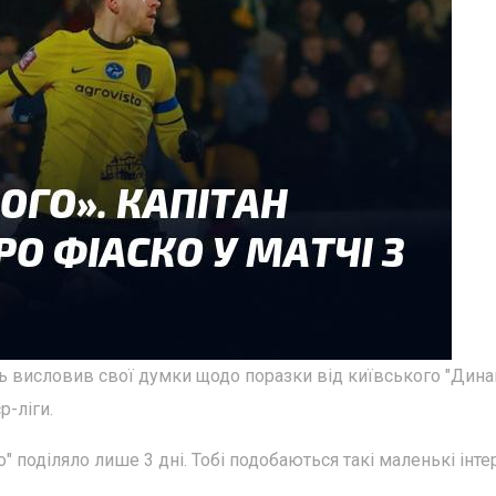
ь висловив свої думки щодо поразки від київського "Дина
р-ліги.
о" поділяло лише 3 дні. Тобі подобаються такі маленькі інт