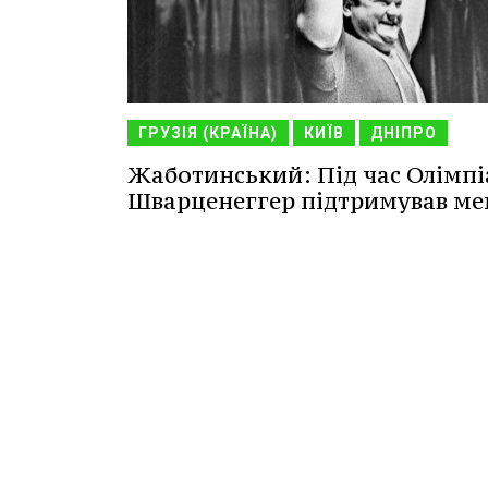
ГРУЗІЯ (КРАЇНА)
КИЇВ
ДНІПРО
Жаботинський: Під час Олімп
Шварценеггер підтримував ме