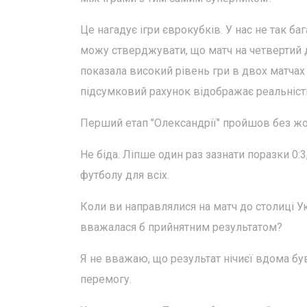
Це нагадує ігри єврокубків. У нас не так ба
можу стверджувати, що матч на четвертий 
показала високий рівень гри в двох матчах
підсумковий рахунок відображає реальність
Перший етап "Олександрії" пройшов без жодн
Не біда. Ліпше один раз зазнати поразки 0:3,
футболу для всіх.
Коли ви направлялися на матч до столиці Ук
вважалася б прийнятним результатом?
Я не вважаю, що результат нічиєї вдома б
перемогу.