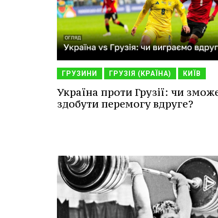
ГРУЗИНИ
ГРУЗІЯ (КРАЇНА)
КИЇВ
Україна проти Грузії: чи змож
здобути перемогу вдруге?