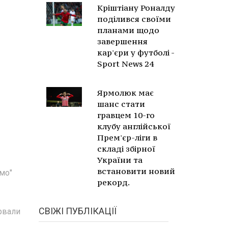
Кріштіану Роналду
поділився своїми
планами щодо
завершення
кар'єри у футболі -
Sport News 24
Ярмолюк має
шанс стати
гравцем 10-го
клубу англійської
Прем'єр-ліги в
складі збірної
України та
встановити новий
мо"
рекорд.
СВІЖІ ПУБЛІКАЦІЇ
ервали