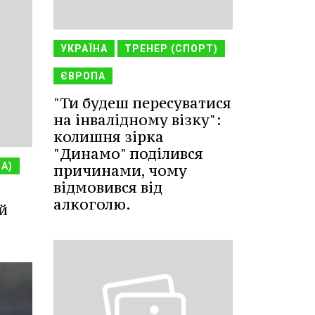
УКРАЇНА
ТРЕНЕР (СПОРТ)
ЄВРОПА
"Ти будеш пересуватися
на інвалідному візку":
колишня зірка
"Динамо" поділився
НА)
причинами, чому
відмовився від
алкоголю.
й