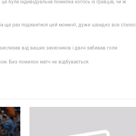
це була індивідуальна помилка когось із гравців, чи ж
еба ще раз подивитися цей момент, дуже швидко все сталос
ислизав від ваших захисників і двічі забивав голи.
ом. Без помилок матч не відбувається.