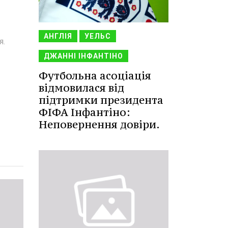
АНГЛІЯ
УЕЛЬС
я.
ДЖАННІ ІНФАНТІНО
Футбольна асоціація
відмовилася від
підтримки президента
ФІФА Інфантіно:
Неповернення довіри.