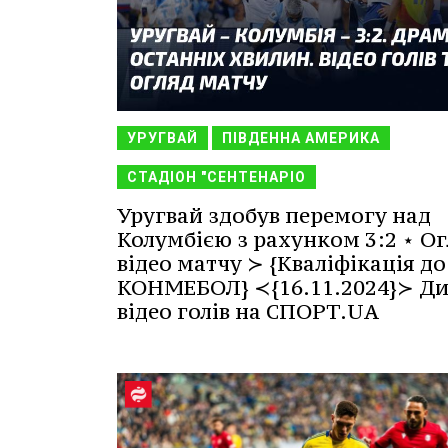
УРУГВАЙ
ПІВДЕННА АМЕРИКА
СТАДІОН "СЕНТЕНАРІО
Уругвай здобув перемогу над
Колумбією з рахунком 3:2 ⋆ Ог
відео матчу ≻ {Кваліфікація до
КОНМЕБОЛ} ≺{16.11.2024}≻ Ди
відео голів на СПОРТ.UA