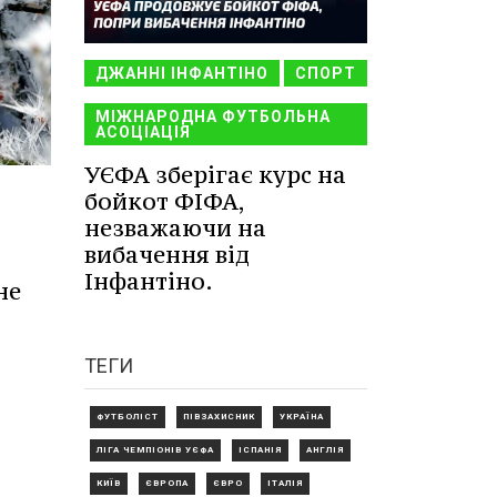
ДЖАННІ ІНФАНТІНО
СПОРТ
МІЖНАРОДНА ФУТБОЛЬНА
АСОЦІАЦІЯ
УЄФА зберігає курс на
бойкот ФІФА,
незважаючи на
вибачення від
Інфантіно.
не
ТЕГИ
ФУТБОЛІСТ
ПІВЗАХИСНИК
УКРАЇНА
ЛІГА ЧЕМПІОНІВ УЄФА
ІСПАНІЯ
АНГЛІЯ
КИЇВ
ЄВРОПА
ЄВРО
ІТАЛІЯ