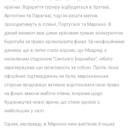
країнах. Відкриття турніру відбудеться в Уругваї,
Аргентині та Парагваї, тоді як решта матчів
проходитимуть в Іспанії, Португалії та Марокко. В
даний момент між цими країнами триває конкурентна
боротьба за право організувати фінал. За неофіційними
даними, ще в липні стало відомо, що Мадрид, з
оновленим стадіоном "Сантьяго Бернабеу", нібито
зарезервував цю можливість за собою. Проте, поки
офіційних підтверджень не було, марокканська
сторона продовжує активно відстоювати своє право
на фінал, маючи амбітні плани, зокрема щодо
будівництва нової арени, що стане однією з
найбільших у світі.
Однак, насправді, в Марокко нині вистачає й інших