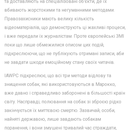
та доставляють на спеціалізовані об'єкти, де їх
вбивають жорстокими та негуманними методами.
Правозахисники мають велику кількість
відеоматеріалів, що демонструють ці жахливі процеси,
і вже передали їх журналістам. Проте європейські ЗМІ
поки що лише обмежилися описом цих подій,
підкреслюючи, що не публікують отримані записи, аби
не завдати шкоди емоційному стану своїх читачів.
IAWPC підкреслює, що всі три методи відлову та
знищення собак, які використовуються в Марокко,
вже давно і справедливо заборонені в більшості країн
світу. Насправді, полювання на собак зі зброєю рідко
закінчується їх миттєвою смертю. Зазвичай, особи,
найняті державою, лише завдають собакам
поранення, і вони змушені тривалий час страждати,