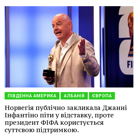
ПІВДЕННА АМЕРИКА
АЛБАНІЯ
ЄВРОПА
Норвегія публічно закликала Джанні
Інфантіно піти у відставку, проте
президент ФІФА користується
суттєвою підтримкою.