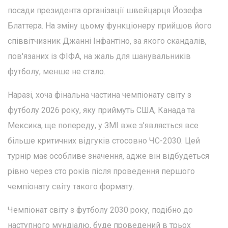
посади президента організації швейцарця Йозефа
Блаттера. На зміну цьому функціонеру прийшов його
співвітчизник Джанні Інфантіно, за якого скандалів,
пов'язаних із ФІФА, на жаль для шанувальників
футболу, менше не стало.
Наразі, хоча фінальна частина чемпіонату світу з
футболу 2026 року, яку приймуть США, Канада та
Мексика, ще попереду, у ЗМІ вже з’являється все
більше критичних відгуків стосовно ЧС-2030. Цей
турнір має особливе значення, адже він відбудеться
рівно через сто років після проведення першого
чемпіонату світу такого формату.
Чемпіонат світу з футболу 2030 року, подібно до
наступного мундіалю, буде проведений в трьох