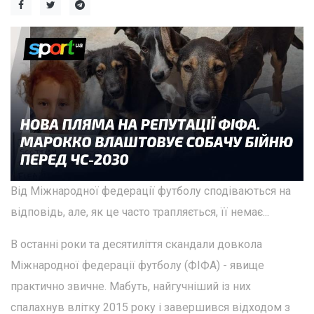
Від Міжнародної федерації футболу сподіваються на
відповідь, але, як це часто трапляється, її немає...
В останні роки та десятиліття скандали довкола
Міжнародної федерації футболу (ФІФА) - явище
практично звичне. Мабуть, найгучніший із них
спалахнув влітку 2015 року і завершився відходом з