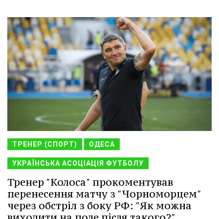
ТРЕНЕР (СПОРТ)
ОДЕСА
УКРАЇНСЬКА АСОЦІАЦІЯ ФУТБОЛУ
Тренер "Колоса" прокоментував
перенесення матчу з "Чорноморцем"
через обстріл з боку РФ: "Як можна
виходити на поле після такого?"