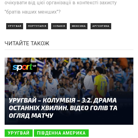
очікувати від цієї організації в контексті захисту
"братів наших менших"?
УРУГВАЙ
ПОРТУГАЛІЯ
ІСПАНІЯ
МЕКСИКА
АРГЕНТИНА
ЧИТАЙТЕ ТАКОЖ
УРУГВАЙ
ПІВДЕННА АМЕРИКА