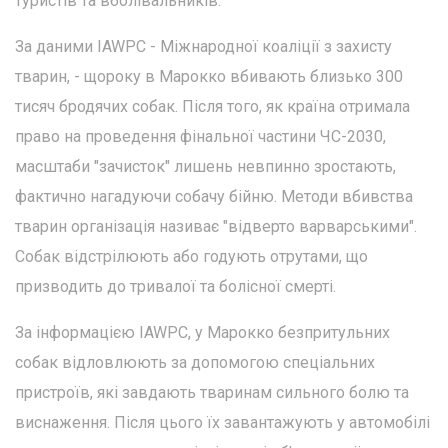
туристів та вболівальників.
За даними IAWPC - Міжнародної коаліції з захисту
тварин, - щороку в Марокко вбивають близько 300
тисяч бродячих собак. Після того, як країна отримала
право на проведення фінальної частини ЧС-2030,
масштаби "зачисток" лишень невпинно зростають,
фактично нагадуючи собачу бійню. Методи вбивства
тварин організація називає "відверто варварськими".
Собак відстрілюють або годують отрутами, що
призводить до тривалої та болісної смерті.
За інформацією IAWPC, у Марокко безпритульних
собак відловлюють за допомогою спеціальних
пристроїв, які завдають тваринам сильного болю та
виснаження. Після цього їх завантажують у автомобілі