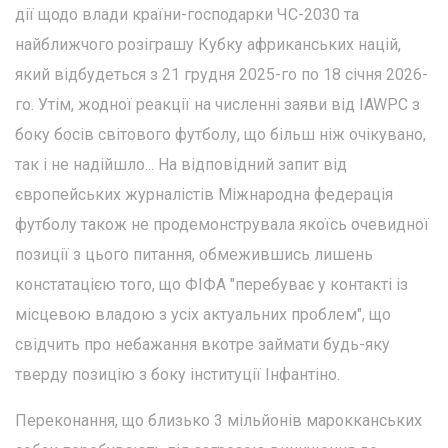
дії щодо влади країни-господарки ЧС-2030 та
найближчого розіграшу Кубку африканських націй,
який відбудеться з 21 грудня 2025-го по 18 січня 2026-
го. Утім, жодної реакції на численні заяви від IAWPC з
боку босів світового футболу, що більш ніж очікувано,
так і не надійшло... На відповідний запит від
європейських журналістів Міжнародна федерація
футболу також не продемонструвала якоїсь очевидної
позиції з цього питання, обмежившись лишень
констатацією того, що ФІФА "перебуває у контакті із
місцевою владою з усіх актуальних проблем", що
свідчить про небажання вкотре займати будь-яку
тверду позицію з боку інституції Інфантіно.
Переконання, що близько 3 мільйонів марокканських