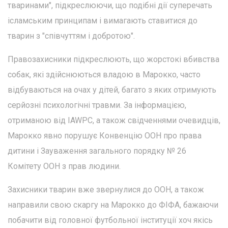
тваринами", підкреслюючи, що подібні дії суперечать
ісламським принципам і вимагають ставитися до
тварин з "співчуттям і добротою".
Правозахисники підкреслюють, що жорстокі вбивства
собак, які здійснюються владою в Марокко, часто
відбуваються на очах у дітей, багато з яких отримують
серйозні психологічні травми. За інформацією,
отриманою від IAWPC, а також свідченнями очевидців,
Марокко явно порушує Конвенцію ООН про права
дитини і Зауваження загального порядку № 26
Комітету ООН з прав людини.
Захисники тварин вже звернулися до ООН, а також
направили свою скаргу на Марокко до ФІФА, бажаючи
побачити від головної футбольної інституції хоч якісь