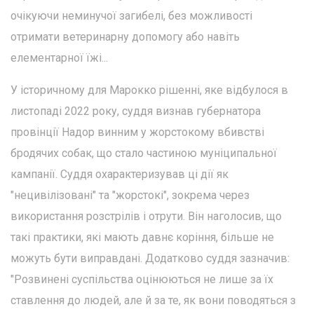
очікуючи неминучої загибелі, без можливості
отримати ветеринарну допомогу або навіть
елементарної їжі...
У історичному для Марокко рішенні, яке відбулося в
листопаді 2022 року, суддя визнав губернатора
провінції Надор винним у жорстокому вбивстві
бродячих собак, що стало частиною муніципальної
кампанії. Суддя охарактеризував ці дії як
"нецивілізовані" та "жорстокі", зокрема через
використання розстрілів і отрути. Він наголосив, що
такі практики, які мають давнє коріння, більше не
можуть бути виправдані. Додатково суддя зазначив:
"Розвинені суспільства оцінюються не лише за їх
ставлення до людей, але й за те, як вони поводяться з