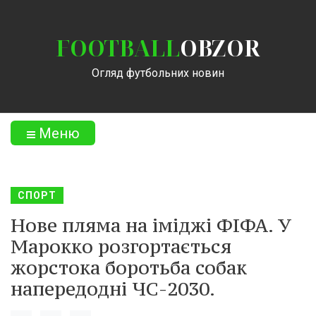
FOOTBALL
OBZOR
Огляд футбольних новин
Меню
СПОРТ
Нове пляма на іміджі ФІФА. У
Марокко розгортається
жорстока боротьба собак
напередодні ЧС-2030.