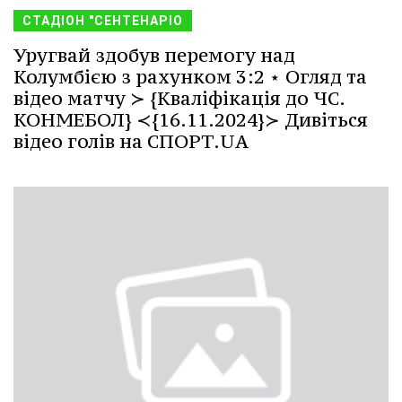
СТАДІОН "СЕНТЕНАРІО
Уругвай здобув перемогу над
Колумбією з рахунком 3:2 ⋆ Огляд та
відео матчу ≻ {Кваліфікація до ЧС.
КОНМЕБОЛ} ≺{16.11.2024}≻ Дивіться
відео голів на СПОРТ.UA