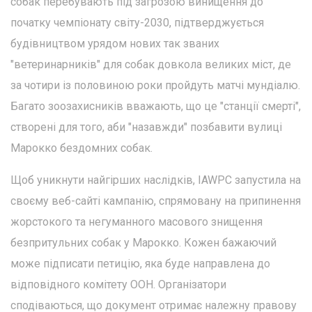
собак перебувають під загрозою винищення до
початку чемпіонату світу-2030, підтверджується
будівництвом урядом нових так званих
"ветеринарників" для собак довкола великих міст, де
за чотири із половиною роки пройдуть матчі мундіалю.
Багато зоозахисників вважають, що це "станції смерті",
створені для того, аби "назавжди" позбавити вулиці
Марокко бездомних собак.
Щоб уникнути найгірших наслідків, IAWPC запустила на
своєму веб-сайті кампанію, спрямовану на припинення
жорстокого та негуманного масового знищення
безпритульних собак у Марокко. Кожен бажаючий
може підписати петицію, яка буде направлена до
відповідного комітету ООН. Організатори
сподіваються, що документ отримає належну правову