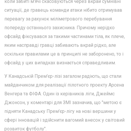
коли забиті м'ячі скасовуються через вкрай сумнівні
ситуації, де гравець команди атаки нібито отримував
перевагу за рахунок міліметрового перебування
попереду останнього захисника. Причому нерідко
офсайд фіксувався за такими частинами тіла, як плече,
яким насправді гравці забивають вкрай рідко, але
оскільки правилами це в принципі не заборонено, то і
офсайд у цих випадках визнається справедливим.
У Канадській Прем'єр-лізі загалом радіють, що стали
майданчиком для реалізації пілотного проекту Арсена
Венгера та ФІФА. Один із керівників ліги, Джеймс
Джонсон, у коментарі для ЗМІ зазначив, що "метою є
підняти Канадську Прем'єр-лігу на нові вершини у
сфері інновацій і здійснити вагомий внесок у світовий
розвиток футболу".