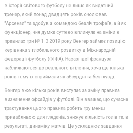
в історії світового футболу не лише як видатний
тренер, який понад двадцять років очолював
"Арсенал" та здобув з командою безліч трофеїв, а й як
функціонер, чия думка суттєво вплинула на зміни в
правилах гри № 1. З 2019 року Венгер займає позицію
керівника з глобального розвитку в Міжнародній
федерації футболу (ФІФА). Наразі ідеї француза
наближаються до реального втілення, хоча ще кілька
років тому їх сприймали як абсурдні та безглузді.
Венгер вже кілька років виступає за зміну правила
визначення офсайдів у футболі. Він вважає, що сучасне
трактування цього правила робить гру менш
привабливою для глядачів, знижує кількість голів та, в
результаті, динаміку матчів. Це ускладнює завдання