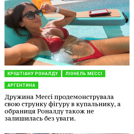
КРІШТІАНУ РОНАЛДУ
ЛІОНЕЛЬ МЕССІ
АРГЕНТИНА
Дружина Мессі продемонструвала
свою струнку фігуру в купальнику, а
обраниця Роналду також не
залишилась без уваги.