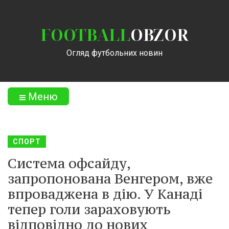
FOOTBALL
OBZOR
Огляд футбольних новин
Меню
СПОРТ
Система офсайду,
запропонована Венгером, вже
впроваджена в дію. У Канаді
тепер голи зараховують
відповідно до нових