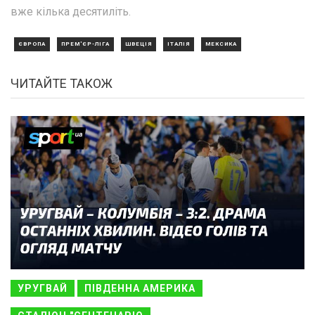
вже кілька десятиліть.
ЄВРОПА
ПРЕМ'ЄР-ЛІГА
ШВЕЦІЯ
ІТАЛІЯ
МЕКСИКА
ЧИТАЙТЕ ТАКОЖ
УРУГВАЙ
ПІВДЕННА АМЕРИКА