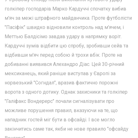
голкіпер господарів Марко Кардуччі спочатку вибив
м'яч за межі штрафного майданчика. Проте футболісти
"Пасіфік" швидко відновили контроль над м'ячем, і
Меттью Балдісімо завдав удару в напрямку воріт.
Кардуччі зумів відбити цю спробу, зробивши сейв та
відбивши м'яч перед собою й трохи вбік. Проте на
добиванні виявився Алехандро Діас. Цей 30-річний
мексиканець, який раніше виступав у Європі за
норвезький "Согндал", вразив фактично порожні
ворота з одного дотику. Однак захисники та голкіпер
"Галіфакс Вондерерс" почали сигналізувати про
можливе порушення правил, вказуючи на те, що
нападник гостей міг бути в офсайді. І все могло
закінчитись саме так, якби не нове правило "офсайду