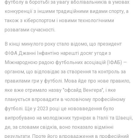
футболу в боротьбі за увагу вболівальників в умовах
конкуренції з іншими традиційними видами спорту, а
також з кіберспортом і новими технологічними
розвагами сучасності.
В кінці минулого року стало відомо, що президент
ФІФА Джанні Інфантіно нарешті досяг угоди з
Міжнародною радою футбольних асоціацій (ІФАБ) —
органом, що відповідає за створення та контроль за
правилами гри у футболі. Мова йде про нове правило,
яке вже отримало назву "офсайд Венгера", і яке
планується впровадити в чоловічому професійному
футболі. Ще у 2023 році це нововведення було
випробувано на молодіжних турнірах в Італії та Швеції,
де, за словами свідків, воно показало відмінні
результати. Проте його впровадження в професійний