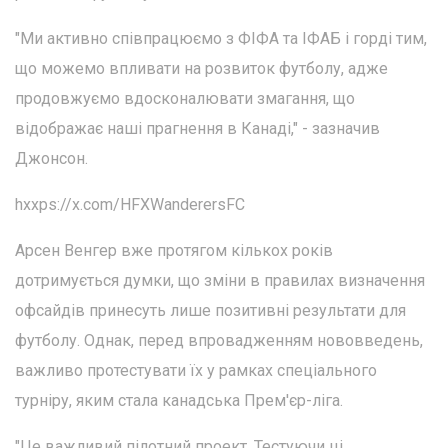
"Ми активно співпрацюємо з ФІФА та ІФАБ і горді тим,
що можемо впливати на розвиток футболу, адже
продовжуємо вдосконалювати змагання, що
відображає наші прагнення в Канаді," - зазначив
Джонсон.
hxxps://x.com/HFXWanderersFC
Арсен Венгер вже протягом кількох років
дотримується думки, що зміни в правилах визначення
офсайдів принесуть лише позитивні результати для
футболу. Однак, перед впровадженням нововведень,
важливо протестувати їх у рамках спеціального
турніру, яким стала канадська Прем'єр-ліга.
"Це важливий пілотний проект. Тестуючи ці