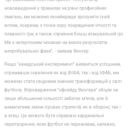
нововведення у правилах на рівні професійних
змагань, ми можемо якнайкраще зрозуміти їхній
вплив, зокрема, з точки зору покращення чіткості та
плавності гри, а також сприяння більш атакувальній грі.
Ми з нетерпінням чекаємо на аналіз результатів
випробувальної фази", - заявив Венгер.
Якщо "канадський експеримент" виявиться успішним,
отримавши схвалення як від ФІФА, так і від ІФАБ, ми
можемо стати свідками значних трансформацій у світі
футболу. Впровадження "офсайду Венгера" обіцяє не
лише збільшення кількості забитих м'ячів, але й
вимагатиме зміни ігрових стратегій, як в обороні, так і
в атаці. Це можуть бути справжні кардинальні
перетворення, яких футбол не переживав, напевно,