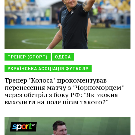
ТРЕНЕР (СПОРТ)
ОДЕСА
УКРАЇНСЬКА АСОЦІАЦІЯ ФУТБОЛУ
Тренер "Колоса" прокоментував
перенесення матчу з "Чорноморцем"
через обстріл з боку РФ: "Як можна
виходити на поле після такого?"