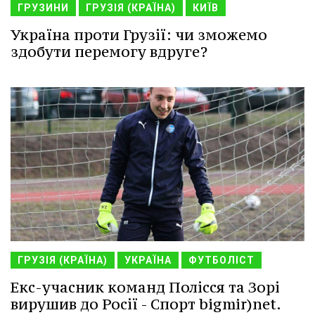
ГРУЗИНИ
ГРУЗІЯ (КРАЇНА)
КИЇВ
Україна проти Грузії: чи зможемо
здобути перемогу вдруге?
ГРУЗІЯ (КРАЇНА)
УКРАЇНА
ФУТБОЛІСТ
Екс-учасник команд Полісся та Зорі
вирушив до Росії - Спорт bigmir)net.