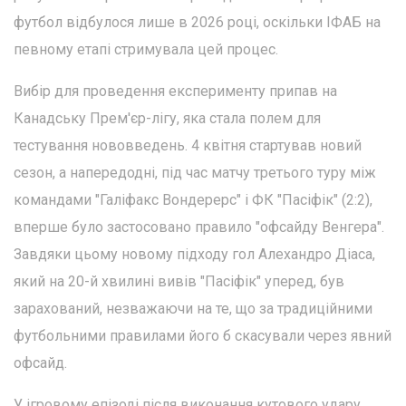
футбол відбулося лише в 2026 році, оскільки ІФАБ на
певному етапі стримувала цей процес.
Вибір для проведення експерименту припав на
Канадську Прем'єр-лігу, яка стала полем для
тестування нововведень. 4 квітня стартував новий
сезон, а напередодні, під час матчу третього туру між
командами "Галіфакс Вондерерс" і ФК "Пасіфік" (2:2),
вперше було застосовано правило "офсайду Венгера".
Завдяки цьому новому підходу гол Алехандро Діаса,
який на 20-й хвилині вивів "Пасіфік" уперед, був
зарахований, незважаючи на те, що за традиційними
футбольними правилами його б скасували через явний
офсайд.
У ігровому епізоді після виконання кутового удару