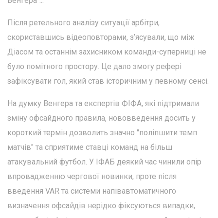
Венгера"...
Після ретельного аналізу ситуації арбітри,
скориставшись відеоповторами, з’ясували, що між
Діасом та останнім захисником команди-суперниці не
було помітного простору. Це дало змогу рефері
зафіксувати гол, який став історичним у певному сенсі.
На думку Венгера та експертів ФІФА, які підтримали
зміну офсайдного правила, нововведення досить у
короткий термін дозволить значно "поліпшити темп
матчів" та сприятиме ставці команд на більш
атакувальний футбол. У ІФАБ деякий час чинили опір
впровадженню чергової новинки, проте після
введення VAR та системи напівавтоматичного
визначення офсайдів нерідко фіксуються випадки,