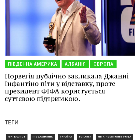
ПІВДЕННА АМЕРИКА
АЛБАНІЯ
ЄВРОПА
Норвегія публічно закликала Джанні
Інфантіно піти у відставку, проте
президент ФІФА користується
суттєвою підтримкою.
ТЕГИ
ФУТБОЛІСТ
ПІВЗАХИСНИК
УКРАЇНА
ІСПАНІЯ
ЛІГА ЧЕМПІОНІВ УЄФА