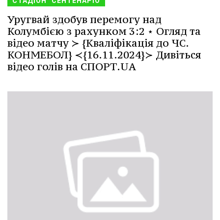
СТАДІОН "СЕНТЕНАРІО
Уругвай здобув перемогу над
Колумбією з рахунком 3:2 ⋆ Огляд та
відео матчу ≻ {Кваліфікація до ЧС.
КОНМЕБОЛ} ≺{16.11.2024}≻ Дивіться
відео голів на СПОРТ.UA