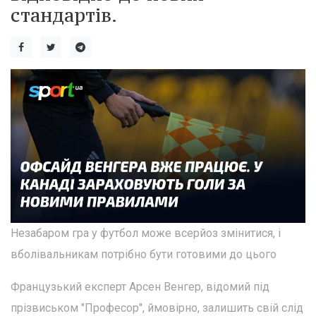
стандартів.
Незабаром гра у футбол може всерйоз змінитися, і
вболівальникам потрібно бути готовими до цього
Французький експерт Арсен Венгер, відомий під
прізвиськом "Професор", ймовірно, залишить свій слід