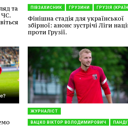
ляд та
ПІВЗАХИСНИК
ГРУЗИНИ
ГРУЗІЯ (КРАЇ
 ЧС.
Фінішна стадія для української
віться
збірної: анонс зустрічі Ліги наці
проти Грузії.
ЖУРНАЛІСТ
емо
ВАЦКО ВІКТОР ВОЛОДИМИРОВИЧ
ПАНДІ