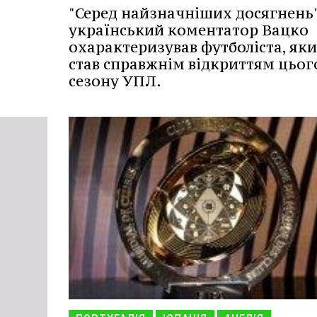
"Серед найзначніших досягнень
український коментатор Вацко
охарактеризував футболіста, як
став справжнім відкриттям цьог
сезону УПЛ.