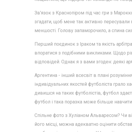
Зв'язок з Краснопіром під час гри з Марокк
згадати, щоб мене так активно пересували
меншості. Голову запаморочило, а спина сил
Перший поєдинок з Іраком та якість арбітр
впоратися з подібними викликами. Щодо рів
відповідей. Однак я з вами згоден: деякі ар
Аргентина - інший всесвіт в плані розумінн
індивідуальних якостей футболіста грало ха
дивишся на таких футболістів, футбол здає
футбол і така поразка може більше навчити
Спільне фото з Хуліаном Альваресом? Чи в
його місці, можна адекватно оцінити обстави