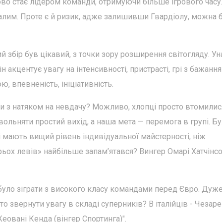
пово стає лідером команди, отримуючи більше ігрового часу
далим. Проте є й ризик, адже залишивши Гвардіолу, можна 
збір був цікавий, з точки зору розширення світогляду. Уна
 акцентує увагу на інтенсивності, пристрасті, грі з бажання
, впевненість, ініціативність.
и з натяком на невдачу? Можливо, хлопці просто втомилися
вольняти простий вихід, а наша мета — перемога в групі. Б
кі мають вищий рівень індивідуальної майстерності, ніж
трьох левів» найбільше запам’ятався? Вингер Омарі Хатчінсо
 було зіграти з високого класу командами перед Євро. Дуж
то звернути увагу в складі суперників? В італійців - Чезаре
Жеовані Кенда (вінгер Спортинга)".