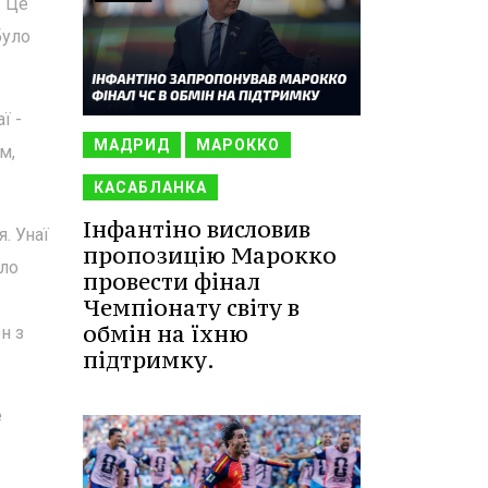
. Це
було
ї -
МАДРИД
МАРОККО
м,
КАСАБЛАНКА
Інфантіно висловив
. Унаї
пропозицію Марокко
уло
провести фінал
Чемпіонату світу в
обмін на їхню
н з
підтримку.
е