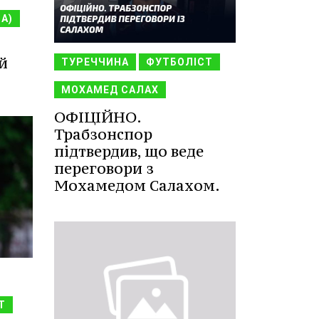
НА)
й
ТУРЕЧЧИНА
ФУТБОЛІСТ
МОХАМЕД САЛАХ
ОФІЦІЙНО.
Трабзонспор
підтвердив, що веде
переговори з
Мохамедом Салахом.
Т