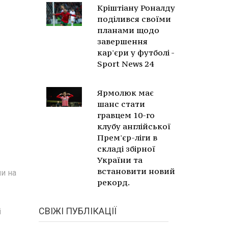
Кріштіану Роналду
поділився своїми
планами щодо
завершення
кар'єри у футболі -
Sport News 24
Ярмолюк має
шанс стати
гравцем 10-го
клубу англійської
Прем'єр-ліги в
складі збірної
України та
встановити новий
пи на
рекорд.
СВІЖІ ПУБЛІКАЦІЇ
і