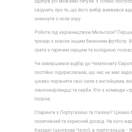
здобув усі можливі титули. У Іспанії посту
свідчить про те, що його вибір виявився в
зникнути з поля зору.
Робота під керівництвом Мельгоси? Перший 
тренер з зовсім іншим баченням футболу. Він
грати з гарячим серцем та холодною головою
Чи завершився відбір до Чемпіонату Європ
постійно підкреслював, що нас не має задо
цікаво порівняти свої сили з англійцями, я
північноірландці та серби. Хто з команди «
Іпсвіча.
Спаринги з Португалією та Італією? Цікаво
позитивний та корисний досвід. На кого вар
Казадеї (центрхав Челсі), в португальців - 