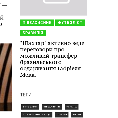
" —
ий
о
ПІВЗАХИСНИК
ФУТБОЛІСТ
БРАЗИЛІЯ
"Шахтар" активно веде
переговори про
можливий трансфер
бразильського
обдарування Габріеля
Мека.
ТЕГИ
ФУТБОЛІСТ
ПІВЗАХИСНИК
УКРАЇНА
ЛІГА ЧЕМПІОНІВ УЄФА
ІСПАНІЯ
АНГЛІЯ