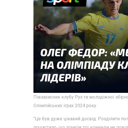
Півзахисник клубу Рух та молодіжної збірн
Олімпійських іграх 2024 року.
"Це був дуже цікавий досвід. Розділити по
пощастило, що лідерів тої команди не повід