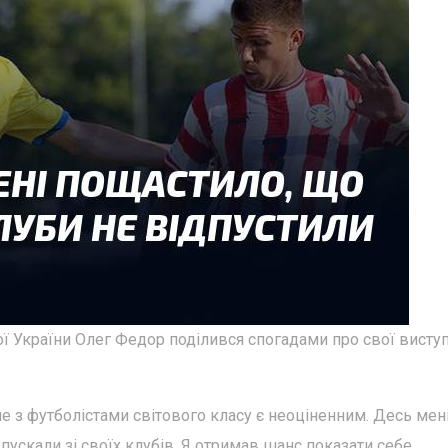
ої України Олег Федор поділився спогадами про свої висту
ле з футболістами світового класу є неоціненним. Десь мен
пускали зі своїх клубів. Я отримав шанс показати себе.