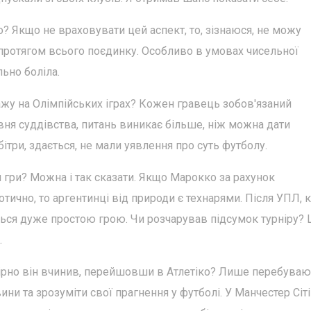
о? Якщо не враховувати цей аспект, то, зізнаюся, не можу
 протягом всього поєдинку. Особливо в умовах чисельної
ьно боліла.
ажу на Олімпійських іграх? Кожен гравець зобов'язаний
ня суддівства, питань виникає більше, ніж можна дати
бітри, здається, не мали уявлення про суть футболу.
я гри? Можна і так сказати. Якщо Марокко за рахунок
отично, то аргентинці від природи є технарями. Після УПЛ, 
ться дуже простою грою. Чи розчарував підсумок турніру? 
.
ірно він вчинив, перейшовши в Атлетіко? Лише перебуваю
ни та зрозуміти свої прагнення у футболі. У Манчестер Сіті