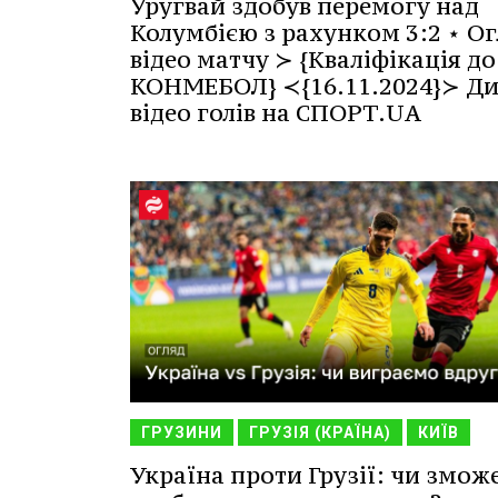
Уругвай здобув перемогу над
Колумбією з рахунком 3:2 ⋆ Ог
відео матчу ≻ {Кваліфікація до
КОНМЕБОЛ} ≺{16.11.2024}≻ Ди
відео голів на СПОРТ.UA
ГРУЗИНИ
ГРУЗІЯ (КРАЇНА)
КИЇВ
Україна проти Грузії: чи змож