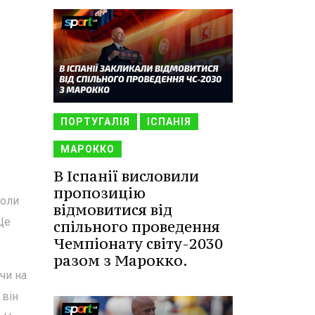
ПОРТУГАЛІЯ
ІСПАНІЯ
МАРОККО
В Іспанії висловили
пропозицію
коли
відмовитися від
Це
спільного проведення
Чемпіонату світу-2030
разом з Марокко.
чи на
 він