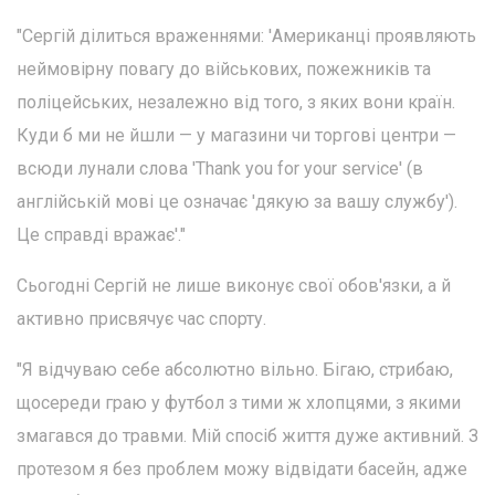
"Сергій ділиться враженнями: 'Американці проявляють
неймовірну повагу до військових, пожежників та
поліцейських, незалежно від того, з яких вони країн.
Куди б ми не йшли — у магазини чи торгові центри —
всюди лунали слова 'Thank you for your service' (в
англійській мові це означає 'дякую за вашу службу').
Це справді вражає'."
Сьогодні Сергій не лише виконує свої обов'язки, а й
активно присвячує час спорту.
"Я відчуваю себе абсолютно вільно. Бігаю, стрибаю,
щосереди граю у футбол з тими ж хлопцями, з якими
змагався до травми. Мій спосіб життя дуже активний. З
протезом я без проблем можу відвідати басейн, адже