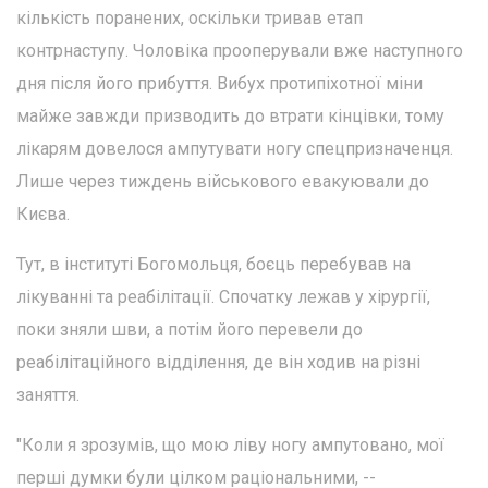
кількість поранених, оскільки тривав етап
контрнаступу. Чоловіка прооперували вже наступного
дня після його прибуття. Вибух протипіхотної міни
майже завжди призводить до втрати кінцівки, тому
лікарям довелося ампутувати ногу спецпризначенця.
Лише через тиждень військового евакуювали до
Києва.
Тут, в інституті Богомольця, боєць перебував на
лікуванні та реабілітації. Спочатку лежав у хірургії,
поки зняли шви, а потім його перевели до
реабілітаційного відділення, де він ходив на різні
заняття.
"Коли я зрозумів, що мою ліву ногу ампутовано, мої
перші думки були цілком раціональними, --