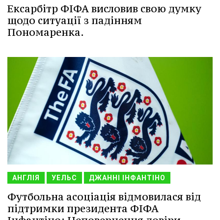
Ексарбітр ФІФА висловив свою думку
щодо ситуації з падінням
Пономаренка.
АНГЛІЯ
УЕЛЬС
ДЖАННІ ІНФАНТІНО
Футбольна асоціація відмовилася від
підтримки президента ФІФА