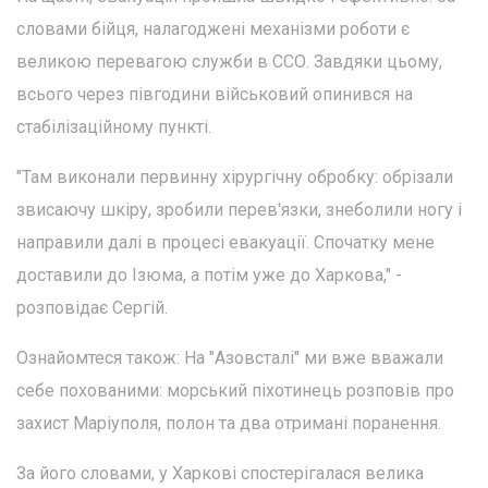
словами бійця, налагоджені механізми роботи є
великою перевагою служби в ССО. Завдяки цьому,
всього через півгодини військовий опинився на
стабілізаційному пункті.
"Там виконали первинну хірургічну обробку: обрізали
звисаючу шкіру, зробили перев'язки, знеболили ногу і
направили далі в процесі евакуації. Спочатку мене
доставили до Ізюма, а потім уже до Харкова," -
розповідає Сергій.
Ознайомтеся також: На "Азовсталі" ми вже вважали
себе похованими: морський піхотинець розповів про
захист Маріуполя, полон та два отримані поранення.
За його словами, у Харкові спостерігалася велика