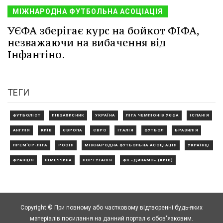
МІЖНАРОДНА ФУТБОЛЬНА АСОЦІАЦІЯ
УЄФА зберігає курс на бойкот ФІФА,
незважаючи на вибачення від
Інфантіно.
ТЕГИ
ФУТБОЛІСТ
ПІВЗАХИСНИК
УКРАЇНА
ЛІГА ЧЕМПІОНІВ УЄФА
ІСПАНІЯ
АНГЛІЯ
КИЇВ
ЄВРОПА
ЄВРО
ІТАЛІЯ
ФУТБОЛ
БРАЗИЛІЯ
ПРЕМ'ЄР-ЛІГА
РОСІЯ
МІЖНАРОДНА ФУТБОЛЬНА АСОЦІАЦІЯ
УКРАЇНЦІ
ФРАНЦІЯ
НІМЕЧЧИНА
ПОРТУГАЛІЯ
ФК «ДИНАМО» (КИЇВ)
Copyright © При повному або частковому відтворенні будь-яких
матеріалів посилання на данний портал є обов'язковим.