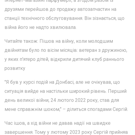
інтернет-магазині парфумерії, а згодом разом із
друзями перейшов до продажу автозапчастин на
станції технічного обслуговування. Він зізнається, що
війна його не надто хвилювала.
Читайте також: Пішов на війну, коли молодшим
двійнятам було по вісім місяців: ветеран з дружиною,
у яких п'ятеро дітей, відкрили дитячий клуб раннього
розвитку
"Я був у курсі подій на Донбасі, але не очікував, що
ситуація вийде на настільки широкий рівень. Перший
день великої війни, 24 лютого 2022 року, став для
мене справжнім шоком," – ділиться спогадами Сергій.
Час ішов, а хід війни не давав надії на швидке
завершення. Тому у лютому 2023 року Сергій прийняв