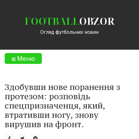
FOOTBALL
OBZOR
Огляд футбольних новин
Меню
Здобувши нове поранення з
протезом: розповідь
спецпризначенця, який,
втративши ногу, знову
вирушив на фронт.