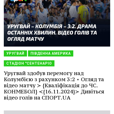
УРУГВАЙ
ПІВДЕННА АМЕРИКА
СТАДІОН "СЕНТЕНАРІО
Уругвай здобув перемогу над
Колумбією з рахунком 3:2 ⋆ Огляд та
відео матчу ≻ {Кваліфікація до ЧС.
КОНМЕБОЛ} ≺{16.11.2024}≻ Дивіться
відео голів на СПОРТ.UA