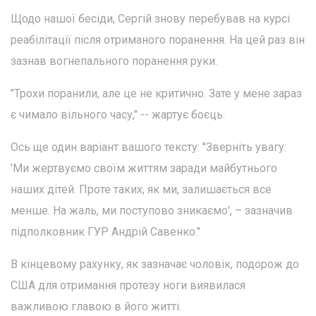
Щодо нашої бесіди, Сергій знову перебував на курсі
реабілітації після отриманого поранення. На цей раз він
зазнав вогнепального поранення руки.
"Трохи поранили, але це не критично. Зате у мене зараз
є чимало вільного часу," -- жартує боєць.
Ось ще один варіант вашого тексту: "Зверніть увагу:
'Ми жертвуємо своїм життям заради майбутнього
наших дітей. Проте таких, як ми, залишається все
менше. На жаль, ми поступово зникаємо', – зазначив
підполковник ГУР Андрій Савенко."
В кінцевому рахунку, як зазначає чоловік, подорож до
США для отримання протезу ноги виявилася
важливою главою в його житті.