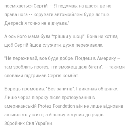
посміхається Сергій. -- Я подумав: на щастя, це не
права нога -- керувати автомобілем буде легше.
Депресії я точно не відчував."
А ось його мама була "трішки у шоці". Вона не хотіла,
щоб Сергій йшов служити, дуже переживала.
"Не переживай, все буде добре. Поїдеш в Америку --
там зроблять протез, і ти зможеш далі бігати", -- такими
словами підтримав Сергія комбат.
Борець промовив: "Без запитів". І виконав обіцянку.
Лише через півроку після протезування в
американській Protez Foundation він не лише відновив
активність у житті, а й знову вступив до рядів
Збройних Сил України.