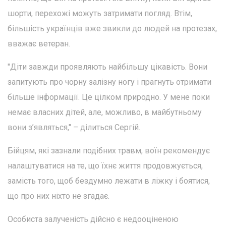
шорти, перехожі можуть затримати погляд. Втім,
більшість українців вже звикли до людей на протезах,
вважає ветеран.
"Діти завжди проявляють найбільшу цікавість. Вони
запитують про чорну залізну ногу і прагнуть отримати
більше інформації. Це цілком природно. У мене поки
немає власних дітей, але, можливо, в майбутньому
вони з’являться," – ділиться Сергій.
Бійцям, які зазнали подібних травм, воїн рекомендує
налаштуватися на те, що їхнє життя продовжується,
замість того, щоб бездумно лежати в ліжку і боятися,
що про них ніхто не згадає.
Особиста залученість дійсно є недооціненою