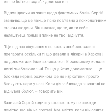
він не боїться води", - ділиться він.
Відповідаючи на запит щодо фантомних болів, Сергій
зазначає, що це явище тісно пов'язане з психологічним
станом людини. Він вважає, що те, як ти себе
налаштуєш, прямо вплине на твої відчуття.
"Ще під час лікування я не колов знеболювальні
препарати, оскільки ті, що давали в лікарні в Харкові,
не допомагали. Біль залишалася. В основному кололи
легкі знеболювальні. Те, що дійсно допомагало -- це
блокада нервів розчином. Це не наркотики; просто
блокують нерв у нозі. Коли діяла блокада, я взагалі не
відчував болю", -- говорить він.
Зазвичай Сергій ходить у штанях, тому не завжди
помітно, що він на протезі. Але влітку, коли він одягає