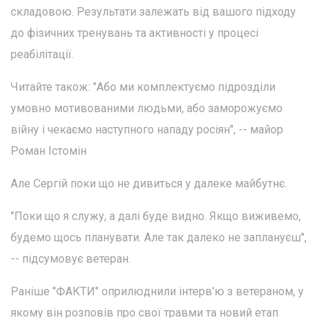
складовою. Результати залежать від вашого підходу
до фізичних тренувань та активності у процесі
реабілітації.
Читайте також: "Або ми комплектуємо підрозділи
умовно мотивованими людьми, або заморожуємо
війну і чекаємо наступного нападу росіян", -- майор
Роман Істомін
Але Сергій поки що не дивиться у далеке майбутнє.
"Поки що я служу, а далі буде видно. Якщо виживемо,
будемо щось планувати. Але так далеко не заплануєш",
-- підсумовує ветеран.
Раніше "ФАКТИ" оприлюднили інтерв'ю з ветераном, у
якому він розповів про свої травми та новий етап