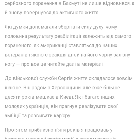
серйозного поранення в Бахмуті не лише відновився, а
й знову повернувся до активного життя.
Які думки допомагали зберігати силу духу, чому
половина результату реабілітації залежить від самого
пораненого, як американці ставляться до наших
ветеранів і якою є реакція дітей на його чорну залізну
ногу -- про все це читайте далі в матеріалі.
До військової служби Сергія життя складалося зовсім
інакше. Він родом з Херсонщини, але вже більше
десяти років мешкає в Києві. Як і багато інших
молодих українців, він прагнув реалізувати свої
амбіції та розвивати кар'єру.
Протягом приблизно п'яти років я працював у