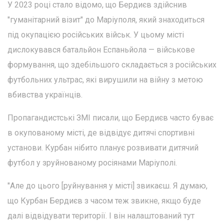
У 2023 році стало відомо, що Бердиєв здійснив
"гуманітарний візит" до Маріуполя, який знаходиться
під окупацією російських військ. У цьому місті
дислокувався батальйон Еспаньйола — військове
формування, що здебільшого складається з російських
футбольних ультрас, які вирушили на війну з метою
вбивства українців.
Пропагандистські ЗМІ писали, що Бердиєв часто буває
в окупованому місті, де відвідує дитячі спортивні
установи. Курбан нібито планує розвивати дитячий
футбол у зруйнованому росіянами Маріуполі.
"Але до цього [руйнування у місті] звикаєш. Я думаю,
що Курбан Бердиєв з часом теж звикне, якщо буде
далі відвідувати території. І він налаштований тут