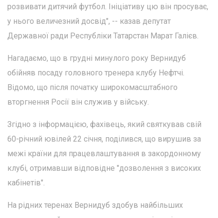
розвивати дитячий футбол. Ініціативу цю він просуває,
у нього величезний досвід", -- казав депутат
Державної ради Республіки Татарстан Марат Галієв.
Нагадаємо, що в грудні минулого року Вернидуб
обійняв посаду головного тренера клубу Нефтчі.
Відомо, що після початку широкомасштабного
вторгнення Росії він служив у війську.
Згідно з інформацією, фахівець, який святкував свій
60-річний ювілей 22 січня, поділився, що вирушив за
межі країни для працевлаштування в закордонному
клубі, отримавши відповідне "дозволення з високих
кабінетів".
На рідних теренах Вернидуб здобув найбільших