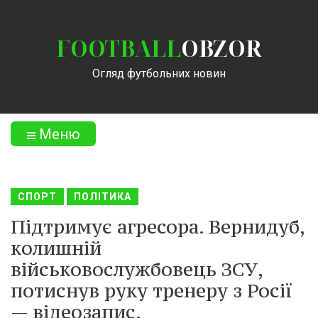
FOOTBALL
OBZOR
Огляд футбольних новин
Меню
СПОРТ
ПОЛІТИКА
Підтримує агресора. Вернидуб,
колишній
військовослужбовець ЗСУ,
потиснув руку тренеру з Росії
— відеозапис.