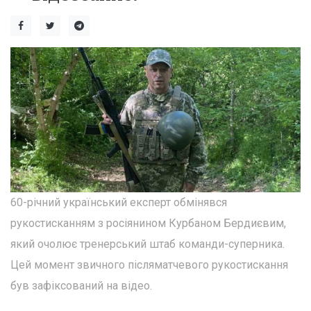
60-річний український експерт обмінявся
рукостисканням з росіянином Курбаном Бердиєвим,
який очолює тренерський штаб команди-суперника.
Цей момент звичного післяматчевого рукостискання
був зафіксований на відео.