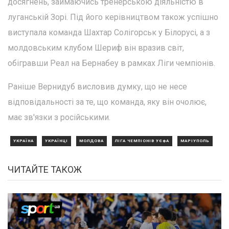
досягнень, займаючись тренерською діяльністю в
луганській Зорі. Під його керівництвом також успішно
виступала команда Шахтар Солігорськ у Білорусі, а з
молдовським клубом Шериф він вразив світ,
обігравши Реал на Бернабеу в рамках Ліги чемпіонів.
Раніше Вернидуб висловив думку, що не несе
відповідальності за те, що команда, яку він очолює,
має зв'язки з російськими.
УКРАЇНА
УКРАЇНЦІ
МОЛДОВА
ЛІГА ЧЕМПІОНІВ УЄФА
МАРІУПОЛЬ
ЧИТАЙТЕ ТАКОЖ