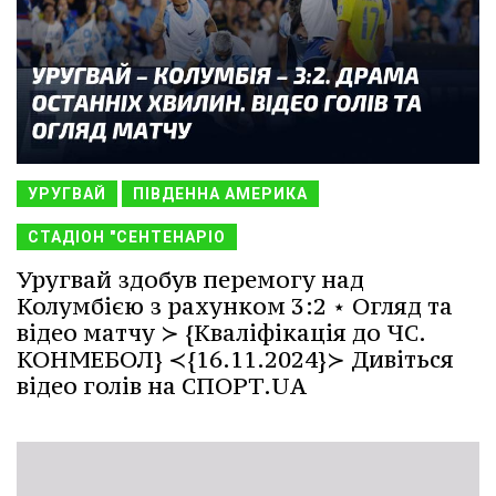
УРУГВАЙ
ПІВДЕННА АМЕРИКА
СТАДІОН "СЕНТЕНАРІО
Уругвай здобув перемогу над
Колумбією з рахунком 3:2 ⋆ Огляд та
відео матчу ≻ {Кваліфікація до ЧС.
КОНМЕБОЛ} ≺{16.11.2024}≻ Дивіться
відео голів на СПОРТ.UA