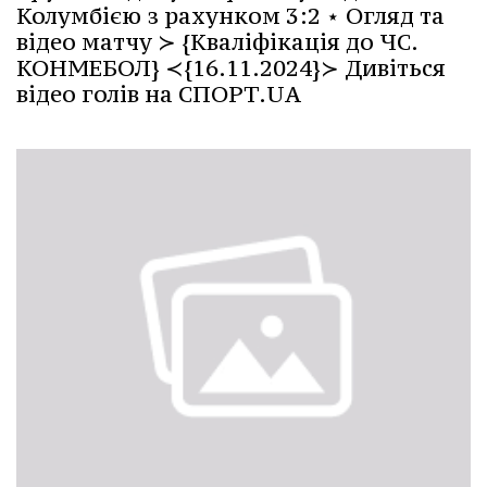
Колумбією з рахунком 3:2 ⋆ Огляд та
відео матчу ≻ {Кваліфікація до ЧС.
КОНМЕБОЛ} ≺{16.11.2024}≻ Дивіться
відео голів на СПОРТ.UA