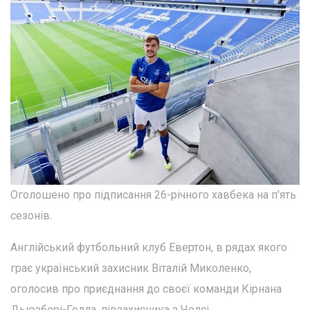
Оголошено про підписання 26-річного хавбека на п'ять
сезонів.
Англійський футбольний клуб Евертон, в рядах якого
грає український захисник Віталій Миколенко,
оголосив про приєднання до своєї команди Кірнана
Дьюзбері-Голла, півзахисника з Челсі.