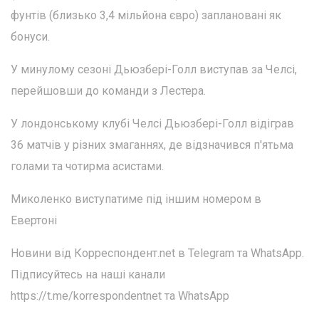
фунтів (близько 3,4 мільйона євро) заплановані як
бонуси.
У минулому сезоні Дьюзбері-Голл виступав за Челсі,
перейшовши до команди з Лестера.
У лондонському клубі Челсі Дьюзбері-Голл відіграв
36 матчів у різних змаганнях, де відзначився п'ятьма
голами та чотирма асистами.
Миколенко виступатиме під іншим номером в
Евертоні
Новини від Корреспондент.net в Telegram та WhatsApp.
Підписуйтесь на наші канали
https://t.me/korrespondentnet та WhatsApp