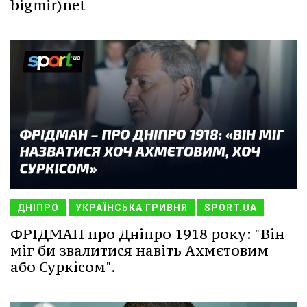
bigmir)net
ДНІПРО
УКРАЇНСЬКА ГРИВНЯ
SPORT.UA
ФРІДМАН про Дніпро 1918 року: "Він
міг би звалитися навіть Ахмєтовим
або Суркісом".