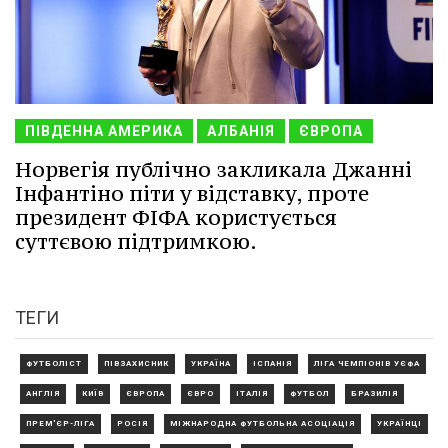
ПІВДЕННА АМЕРИКА
АЛБАНІЯ
ЄВРОПА
Норвегія публічно закликала Джанні
Інфантіно піти у відставку, проте
президент ФІФА користується
суттєвою підтримкою.
ТЕГИ
ФУТБОЛІСТ
ПІВЗАХИСНИК
УКРАЇНА
ІСПАНІЯ
ЛІГА ЧЕМПІОНІВ УЄФА
АНГЛІЯ
КИЇВ
ЄВРОПА
ЄВРО
ІТАЛІЯ
ФУТБОЛ
БРАЗИЛІЯ
ПРЕМ'ЄР-ЛІГА
РОСІЯ
МІЖНАРОДНА ФУТБОЛЬНА АСОЦІАЦІЯ
УКРАЇНЦІ