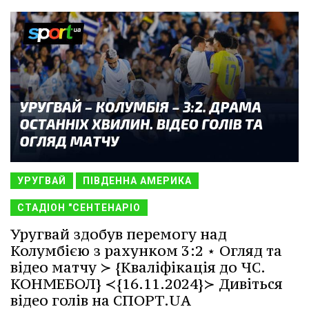
УРУГВАЙ
ПІВДЕННА АМЕРИКА
СТАДІОН "СЕНТЕНАРІО
Уругвай здобув перемогу над
Колумбією з рахунком 3:2 ⋆ Огляд та
відео матчу ≻ {Кваліфікація до ЧС.
КОНМЕБОЛ} ≺{16.11.2024}≻ Дивіться
відео голів на СПОРТ.UA