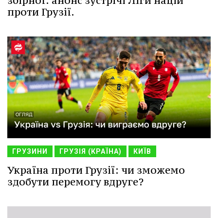
збірної: анонс зустрічі Ліги націй
проти Грузії.
ГРУЗИНИ
ГРУЗІЯ (КРАЇНА)
КИЇВ
Україна проти Грузії: чи зможемо
здобути перемогу вдруге?