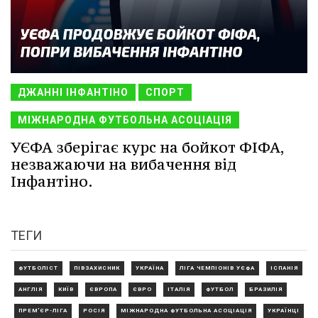
ДЖАННІ ІНФАНТІНО
СПОРТ
МІЖНАРОДНА ФУТБОЛЬНА АСОЦІАЦІЯ
УЄФА зберігає курс на бойкот ФІФА,
незважаючи на вибачення від
Інфантіно.
ТЕГИ
ФУТБОЛІСТ
ПІВЗАХИСНИК
УКРАЇНА
ЛІГА ЧЕМПІОНІВ УЄФА
ІСПАНІЯ
АНГЛІЯ
КИЇВ
ЄВРОПА
ЄВРО
ІТАЛІЯ
ФУТБОЛ
БРАЗИЛІЯ
ПРЕМ'ЄР-ЛІГА
РОСІЯ
МІЖНАРОДНА ФУТБОЛЬНА АСОЦІАЦІЯ
УКРАЇНЦІ