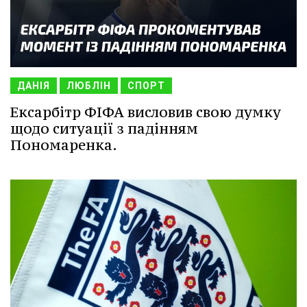
ДАНІЯ
ЛЮБЛІН
СПОРТ
Ексарбітр ФІФА висловив свою думку
щодо ситуації з падінням
Пономаренка.