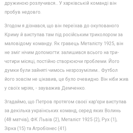
дружиною розлучився... У харківській команді він
пробув недовго.
Згодом я дізнався, що він переїхав до окупованого
Криму й виступав там під російським триколором за
маловідому команду. Як гравець Металісту 1925, він
не зміг нічим допомогти: залишився всього на три-
чотири місяці, постійно створюючи проблеми. Його
думки були зайняті чимось незрозумілим... Футбол
його зовсім не цікавив, це було очевидно. Він ніби жив
у своїх мріях, - зауважив Демченко.
Згадаймо, що Петров протягом своєї кар'єри виступав
за декілька українських команд, серед яких Волинь
(48 матчів), ФК Львів (2), Металіст 1925 (2), Рух (1),
Зірка (15) та Агробізнес (41).