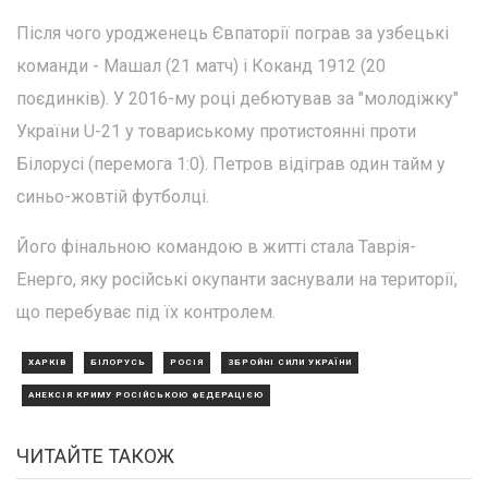
Після чого уродженець Євпаторії пограв за узбецькі
команди - Машал (21 матч) і Коканд 1912 (20
поєдинків). У 2016-му році дебютував за "молодіжку"
України U-21 у товариському протистоянні проти
Білорусі (перемога 1:0). Петров відіграв один тайм у
синьо-жовтій футболці.
Його фінальною командою в житті стала Таврія-
Енерго, яку російські окупанти заснували на території,
що перебуває під їх контролем.
ХАРКІВ
БІЛОРУСЬ
РОСІЯ
ЗБРОЙНІ СИЛИ УКРАЇНИ
АНЕКСІЯ КРИМУ РОСІЙСЬКОЮ ФЕДЕРАЦІЄЮ
ЧИТАЙТЕ ТАКОЖ