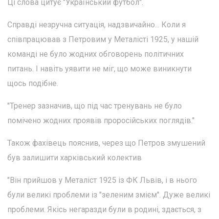
Ці слова цитує "Український футбол".
Справді незручна ситуація, надзвичайно... Коли я
співпрацював з Петровим у Металісті 1925, у нашій
команді не було жодних обговорень політичних
питань. І навіть уявити не міг, що може виникнути
щось подібне.
"Тренер зазначив, що під час тренувань не було
помічено жодних проявів проросійських поглядів."
Також фахівець пояснив, через що Петров змушений
був залишити харківський колектив
"Він прийшов у Металіст 1925 із ФК Львів, і в нього
були великі проблеми із "зеленим змієм". Дуже великі
проблеми. Якісь негаразди були в родині, здається, з