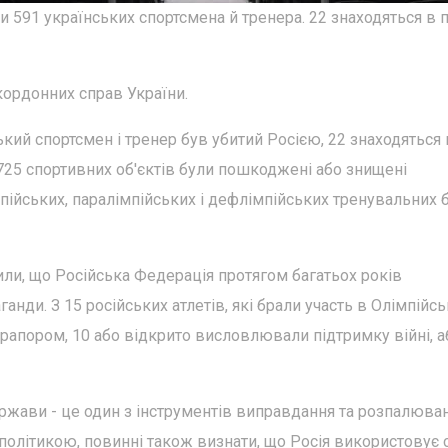
 591 українських спортсмена й тренера. 22 знаходяться в п
кордонних справ України.
кий спортсмен і тренер був убитий Росією, 22 знаходяться 
725 спортивних об'єктів були пошкоджені або знищені
пійських, паралімпійських і дефлімпійських тренувальних ба
или, що Російська Федерація протягом багатьох років
анди. З 15 російських атлетів, які брали участь в Олімпійс
прапором, 10 або відкрито висловлювали підтримку війні, а
ржави - це один з інструментів виправдання та розпалюва
за політикою, повинні також визнати, що Росія використовує 