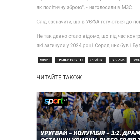
як політичну зброю", - наголосили в МЗС.
Слід зазначити, що в УЄФА готуються до по
Не так давно стало відомо, що під час конг
які загинули у 2024 році. Серед них був і Бу
СПОРТ
ТРЕНЕР (СПОРТ)
УКРАЇНЦІ
РЕКЛАМА
РОСІ
ЧИТАЙТЕ ТАКОЖ