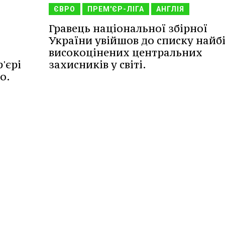
ЄВРО
ПРЕМ'ЄР-ЛІГА
АНГЛІЯ
Гравець національної збірної
України увійшов до списку найб
високоцінених центральних
'єрі
захисників у світі.
о.