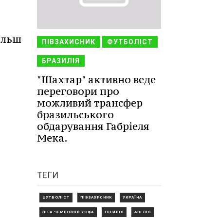
ільш
ПІВЗАХИСНИК
ФУТБОЛІСТ
БРАЗИЛІЯ
"Шахтар" активно веде
переговори про
можливий трансфер
бразильського
обдарування Габріеля
Мека.
ТЕГИ
ФУТБОЛІСТ
ПІВЗАХИСНИК
УКРАЇНА
ЛІГА ЧЕМПІОНІВ УЄФА
ІСПАНІЯ
АНГЛІЯ