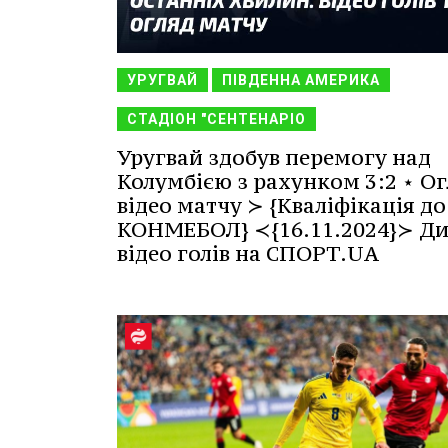
УРУГВАЙ
ПІВДЕННА АМЕРИКА
СТАДІОН "СЕНТЕНАРІО
Уругвай здобув перемогу над
Колумбією з рахунком 3:2 ⋆ Ог
відео матчу ≻ {Кваліфікація до
КОНМЕБОЛ} ≺{16.11.2024}≻ Ди
відео голів на СПОРТ.UA