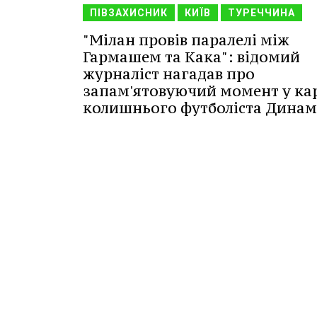
ПІВЗАХИСНИК
КИЇВ
ТУРЕЧЧИНА
"Мілан провів паралелі між
Гармашем та Кака": відомий
журналіст нагадав про
запам'ятовуючий момент у кар
колишнього футболіста Динам