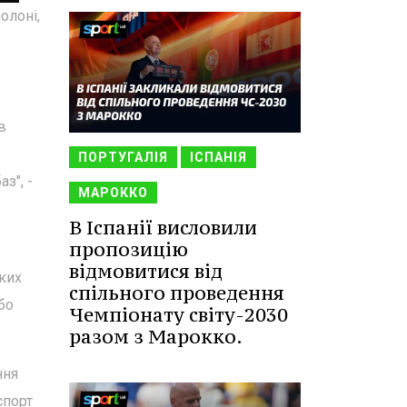
олоні,
в
ПОРТУГАЛІЯ
ІСПАНІЯ
з", -
МАРОККО
В Іспанії висловили
пропозицію
відмовитися від
ьких
спільного проведення
бо
Чемпіонату світу-2030
разом з Марокко.
ння
спорт