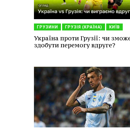
ГРУЗИНИ
ГРУЗІЯ (КРАЇНА)
КИЇВ
Україна проти Грузії: чи змож
здобути перемогу вдруге?