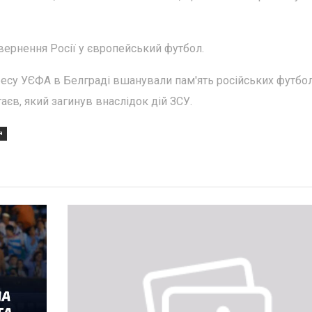
вернення Росії у європейський футбол.
ресу УЄФА в Белграді вшанували пам'ять російських футболі
гаєв, який загинув внаслідок дій ЗСУ.
Я