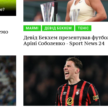
МАЯМІ
ДЕВІД БЕКХЕМ
ТЕНІС
емо
Девід Бекхем презентував футбо
Аріні Соболенко - Sport News 24